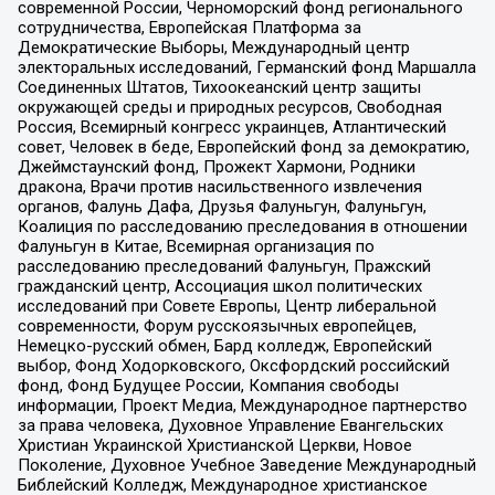
современной России, Черноморский фонд регионального
сотрудничества, Европейская Платформа за
Демократические Выборы, Международный центр
электоральных исследований, Германский фонд Маршалла
Соединенных Штатов, Тихоокеанский центр защиты
окружающей среды и природных ресурсов, Свободная
Россия, Всемирный конгресс украинцев, Атлантический
совет, Человек в беде, Европейский фонд за демократию,
Джеймстаунский фонд, Прожект Хармони, Родники
дракона, Врачи против насильственного извлечения
органов, Фалунь Дафа, Друзья Фалуньгун, Фалуньгун,
Коалиция по расследованию преследования в отношении
Фалуньгун в Китае, Всемирная организация по
расследованию преследований Фалуньгун, Пражский
гражданский центр, Ассоциация школ политических
исследований при Совете Европы, Центр либеральной
современности, Форум русскоязычных европейцев,
Немецко-русский обмен, Бард колледж, Европейский
выбор, Фонд Ходорковского, Оксфордский российский
фонд, Фонд Будущее России, Компания свободы
информации, Проект Медиа, Международное партнерство
за права человека, Духовное Управление Евангельских
Христиан Украинской Христианской Церкви, Новое
Поколение, Духовное Учебное Заведение Международный
Библейский Колледж, Международное христианское