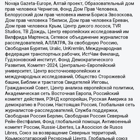
Novaja Gazeta-Europe, Алтай проект, Образовательный дом
прав человека Чернигов, Фонд Дом Прав Человека,
Белорусский дом прав человека имени Бориса Звозскова,
Дом прав человека Тбилиси, Дом прав человека Ереван,
Дом прав человека Крым, Центр дикого лосося, TVR
Studios, ТВ Дождь, Центр европейских исследований им
Вилфрида Мартенса, Сетевое объединение журналистов
расследователей, АЛЛАТРА, За свободную Россию,
Свободная Бурятия, Uralic, UnKremlin, Международная
федерация транспортных рабочих, ИстЧам Финланд,
Гудзоновский институт, Фонд Демократического
Развития, Комитет-2024, Центрально-Европейский
университет, Центр восточноевропейских и
международных исследований, Общество Сторожевой
башни, Библии и трактатов Свидетелей Иеговы,
Гражданский Совет, Центр анализа европейской политики,
Академическая сеть Восточная Европа, Российский
комитет действия, РЭНД корпорейшн, Русская Америка за
демократию в России, Настоящая Россия, Глобальная сеть
журналистов-расследователей, Служба поддержки,
Свободная Россия Берлин, Свободная Россия Северный
Рейн-Вестфалия, Фонд глобальной помощи, Антивоенный
комитет России, Russie-Libertes, La Asocicion de Rusos
Libres, Союз за возвращение Северных территорий,
Крымскотатарский Ресурсный Центр, Глобальный союз