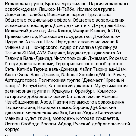
Исламская группа, Братья-мусульмане, Партия исламского
освобождения, Лашкар-И-Тайба, Исламская группа,
Движение Талибан, Исламская партия Туркестана,
Общество социальных реформ, Общество возрождения
исламского наследия, Дом двух святых, Джунд аш-Шам,
Исламский джихад, Аль-Каида, Имарат Кавказ, АБТО,
Правый сектор, Исламское государство, Джабха аль-
Нусра ли-Ахль аш-Шам, Народное ополчение имени К.
Минина и Д. Пожарского, Аджр от Аллаха Субхану уа
Тагьаля SHAM, АУМ Синрике, Муджахеды джамаата Ат-
Тавхида Валь-Джихад, Чистопольский Джамаат, Рохнамо
ба суи давлати исломи, Террористическое сообщество
Сеть, Катиба Таухид валь-Джихад, Хайят Тахрир аш-Шам,
Ахлю Сунна Валь Джамаа, National Socialism/White Power,
Артподготовка, Религиозная группа “Джамаат “Красный
пахарь”, Колумбайн, Хатлонский джамаат, Мусульманская
религиозная группа п. Кушкуль г. Оренбург, Крымско-
татарский добровольческий батальон имени Номана
Челебиджихана, Азов, Партия исламского возрождения
Таджикистана, Народная самооборона, Дуббайский
джамаат, московская ячейка, Батал-Хаджи Белхороев,
Маньяки Культ Убийц, Молодёжь Которая Улыбается,
Легион Свобода России, Айдар, Русский добровольческий
корпус