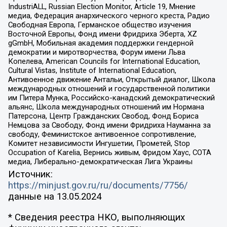
IndustriALL, Russian Election Monitor, Article 19, Мнение
медиа, Федерация анархического черного креста, Радио
Свободная Европа, Германское общество изучения
Восточной Европы, Фонд имени Фридриха Эберта, XZ
gGmbH, Мобильная академия поддержки гендерной
демократии и миротворчества, Форум имени Льва
Копелева, American Councils for International Education,
Cultural Vistas, Institute of International Education,
Антивоенное движение Антальи, Открытый диалог, Школа
международных отношений и государственной политики
им Питера Мунка, Российско-канадский демократический
альянс, Школа международных отношений им Нормана
Патерсона, Центр Гражданских Свобод, Фонд Бориса
Немцова за Свободу, Фонд имени Фридриха Науманна за
свободу, Феминистское антивоенное сопротивление,
Комитет независимости Ингушетии, Прометей, Stop
Occupation of Karelia, Вернись живым, Фридом Хаус, СОТА
медиа, Либерально-демократическая Лига Украины
Источник:
https://minjust.gov.ru/ru/documents/7756/
данные на
13.05.2024
* Сведения реестра НКО, выполняющих