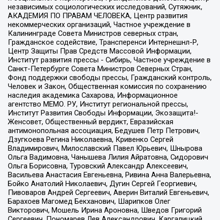
независимых социологических исследований, Сутяжник,
АКАДЕМИЯ ПО ПРАВАМ ЧЕЛОВЕКА, Центр развития
некоммерческих организаций, Частное учреждение в
Калининграде Совета Министров северных стран,
Гражданское содействие, Трансперенси Интернешнл-Р,
Центр Защиты Прав Средств Массовой Информации,
Институт развития прессы - Сибирь, Частное учреждение в
Санкт-Петербурге Совета Министров Северных Стран,
Фонд поддержки свободы прессы, Гражданский контроль,
Человек и Закон, Общественная комиссия по сохранению
наследия академика Сахарова, Информационное
агентство МЕМО. РУ, Институт региональной прессы,
Институт Развития Свободы Информации, Экозащита!-
Женсовет, Общественный вердикт, Евразийская
антимонопольная ассоциация, Бедушев Петр Петрович,
Дзугкоева Регина Николаевна, Кривенко Сергей
Владимирович, Милославский Павел Юрьевич, Шнырова
Ольга Вадимовна, Чанышева Лилия Айратовна, Сидорович
Ольга Борисовна, Туровский Александр Алексеевич,
Васильева Анастасия Евгеньевна, Ривина Анна Валерьевна,
Бойко Анатолий Николаевич, Дугин Сергей Георгиевич,
Пивоваров Андрей Сергеевич, Аверин Виталий Евгеньевич,
Барахоев Магомед Бекханович, Шарипков Олег
Викторович, Мошель Ирина Ароновна, Шведов Григорий
Сергеевич, Пономарев Лев Александрович, Каргалицкий