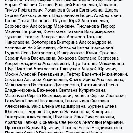
Борис Юльевич, Созаев Валерий Валерьевич, Исламов
Тимур Рифгатович, Романова Ольга Евгеньевна, Щаров
Сергей Алексадрович, Цирульников Борис Альбертович,
Гасан Ольга Павловна, Паутов Юрий Анатольевич,
Верховский Александр Маркович, Пислакова-Паркер
Марина Петровна, Кочеткова Татьяна Владимировна,
Чуркина Наталья Валерьевна, Акимова Татьяна
Николаевна, Золотарева Екатерина Александровна,
Рачинский Ян Збигневич, Жемкова Елена Борисовна,
Гудков Лев Дмитриевич, Илларионова Юлия Юрьевна,
Саранг Анна Васильевна, Захарова Светлана Сергеевна,
Аверин Владимир Анатольевич, Щур Татьяна Михайловна,
Щур Николай Алексеевич, Блинушов Андрей Юрьевич,
Мосин Алексей Геннадьевич, Гефтер Валентин Михайлович,
Симонов Алексей Кириллович, Флиге Ирина Анатольевна,
Мельникова Валентина Дмитриевна, Вититинова Елена
Владимировна, Баженова Светлана Куприяновна,
Максимов Сергей Владимирович, Беляев Сергей Иванович,
Голубева Елена Николаевна, Ганнушкина Светлана
Алексеевна, Закс Елена Владимировна, Буртина Елена
Юрьевна, Гендель Людмила Залмановна, Кокорина
Екатерина Алексеевна, Шуманов Илья Вячеславович,
Арапова Галина Юрьевна, Свечников Анатолий Мариевич,
Прохоров Вадим Юрьевич, Шахова Елена Владимировна,