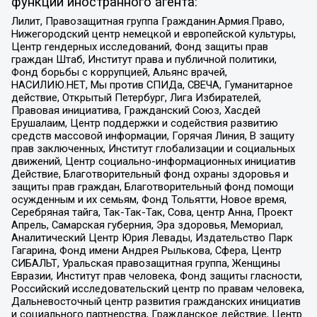
функции иностранного агента:
Лилит, Правозащитная группа Гражданин.Армия.Право,
Нижегородский центр немецкой и европейской культуры,
Центр гендерных исследований, Фонд защиты прав
граждан Штаб, Институт права и публичной политики,
Фонд борьбы с коррупцией, Альянс врачей,
НАСИЛИЮ.НЕТ, Мы против СПИДа, СВЕЧА, Гуманитарное
действие, Открытый Петербург, Лига Избирателей,
Правовая инициатива, Гражданский Союз, Хасдей
Ерушалаим, Центр поддержки и содействия развитию
средств массовой информации, Горячая Линия, В защиту
прав заключенных, Институт глобализации и социальных
движений, Центр социально-информационных инициатив
Действие, Благотворительный фонд охраны здоровья и
защиты прав граждан, Благотворительный фонд помощи
осужденным и их семьям, Фонд Тольятти, Новое время,
Серебряная тайга, Так-Так-Так, Сова, центр Анна, Проект
Апрель, Самарская губерния, Эра здоровья, Мемориал,
Аналитический Центр Юрия Левады, Издательство Парк
Гагарина, Фонд имени Андрея Рылькова, Сфера, Центр
СИБАЛЬТ, Уральская правозащитная группа, Женщины
Евразии, Институт прав человека, Фонд защиты гласности,
Российский исследовательский центр по правам человека,
Дальневосточный центр развития гражданских инициатив
и социального партнерства, Гражданское действие, Центр