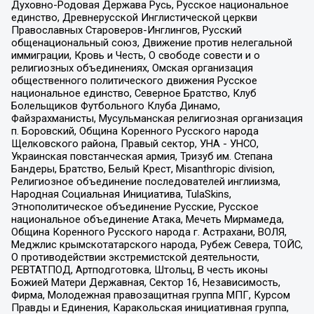
Духовно-Родовая Держава Русь, Русское национальное
единство, Древнерусской Инглистической церкви
Православных Староверов-Инглингов, Русский
общенациональный союз, Движение против нелегальной
иммиграции, Кровь и Честь, О свободе совести и о
религиозных объединениях, Омская организация
общественного политического движения Русское
национальное единство, Северное Братство, Клуб
Болельщиков Футбольного Клуба Динамо,
Файзрахманисты, Мусульманская религиозная организация
п. Боровский, Община Коренного Русского народа
Щелковского района, Правый сектор, УНА - УНСО,
Украинская повстанческая армия, Тризуб им. Степана
Бандеры, Братство, Белый Крест, Misanthropic division,
Религиозное объединение последователей инглиизма,
Народная Социальная Инициатива, TulaSkins,
Этнополитическое объединение Русские, Русское
национальное объединение Атака, Мечеть Мирмамеда,
Община Коренного Русского народа г. Астрахани, ВОЛЯ,
Меджлис крымскотатарского народа, Рубеж Севера, ТОЙС,
О противодействии экстремистской деятельности,
РЕВТАТПОД, Артподготовка, Штольц, В честь иконы
Божией Матери Державная, Сектор 16, Независимость,
Фирма, Молодежная правозащитная группа МПГ, Курсом
Правды и Единения, Каракольская инициативная группа,