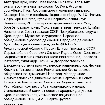
Автоград Крю, Союз Славянских Сил Руси, Алля-Аят,
Благотворительный пансионат Ак Умут, Русская
республика Русь, Арестантское уголовное единство,
Башкорт, Нация и свобода, Нация и свобода, W.H.С., Фалунь
Дафа, Иртыш Ultras, Русский Патриотический клуб-
Новокузнецк/РПК, Сибирский державный союз, Фонд
борьбы с коррупцией, Фонд защиты прав граждан, Штабы
Навального, Совет граждан СССР Прикубанского округа г.
Краснодара, Мужское государство, Народное
объединение русского движения, Народное движение
Адат, Народный совет граждан РСФСР СССР
Архангельской области, Проект Штурм, Граждане СССР,
Держава Союз Советских Светлых Родов, Совет Советских
Социалистических Районов, Meta Platforms Inc, Facebook,
Instagram, WhatsApp, СИЧ-С14, Добровольческое
Движение Организации украинских националистов, Черный
Комитет, Татарстанское Региональное Всетатарское
общественное движение, Невоград, Молодежное
Демократическое Движение Весна, Верховный Совет
Татарской Автономной Советской Социалистической
Республики, Конгресс ойрат-калмыцкого народа,
Исполнительный комитет совета народных депутатов
Красноярского края, Этническое национальное
объединение, ЛГБТ, Я.МЫ Сергей Фургал