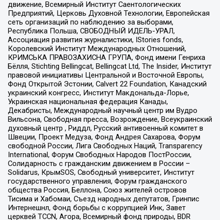
движение, Всемирный Институт Саентологических
Предприятий, Церковь Духовной Технологии, Европейская
сеть организаций по наблюдению за выборами,
Республика Польша, СВОБОДНЫЙ ИДЕЛЬ-УРАЛ,
Ассоциация развития журналистики, IStories fonds,
Королевский Институт Международных Отношений,
КРИМСЬКА ПРАВОЗАХИСНА ГРУПА, Фонд имени Генриха
Бёлля, Stichting Bellingcat, Bellingcat Ltd, The Insider, Институт
правовой инициативы Центральной и Восточной Европы,
Фонд Открытой Эстонии, Calvert 22 Foundation, Канадский
украинский конгресс, Институт Макдональда-Лорье,
Украинская национальная федерация Канады,
Декабристы, Международный научный центр им Вудро
Вильсона, Свободная пресса, Возрождение, Всеукраинский
духовный центр , Риддл, Русский антивоенный комитет в
Швеции, Проект Медуза, Фонд Андрея Сахарова, Форум
свободной России, Лига Свободных Наций, Transparеncy
International, Форум Свободных Народов ПостРоссии,
Солидарность с гражданским движением в России –
Solidarus, КрымSOS, Свободный университет, Институт
государственного управления, Форум гражданского
общества Россия, Беллона, Союз жителей островов
Тисима и Хабомаи, Съезд народных депутатов, Гринпис
Интернешнл, Фонд борьбы с коррупцией Инк, Завет
церквей TCCN, Агора, Всемирный фонд природы, BDR