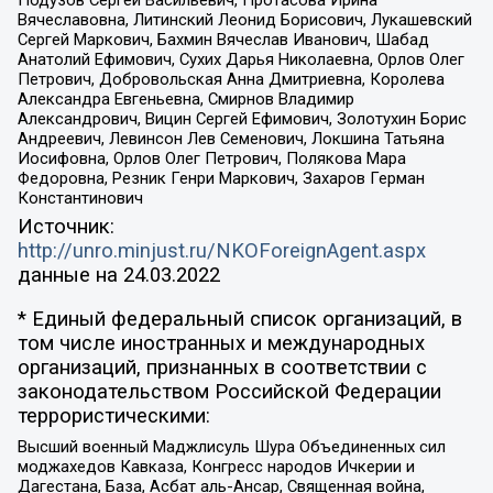
Подузов Сергей Васильевич, Протасова Ирина
Вячеславовна, Литинский Леонид Борисович, Лукашевский
Сергей Маркович, Бахмин Вячеслав Иванович, Шабад
Анатолий Ефимович, Сухих Дарья Николаевна, Орлов Олег
Петрович, Добровольская Анна Дмитриевна, Королева
Александра Евгеньевна, Смирнов Владимир
Александрович, Вицин Сергей Ефимович, Золотухин Борис
Андреевич, Левинсон Лев Семенович, Локшина Татьяна
Иосифовна, Орлов Олег Петрович, Полякова Мара
Федоровна, Резник Генри Маркович, Захаров Герман
Константинович
Источник:
http://unro.minjust.ru/NKOForeignAgent.aspx
данные на
24.03.2022
* Единый федеральный список организаций, в
том числе иностранных и международных
организаций, признанных в соответствии с
законодательством Российской Федерации
террористическими:
Высший военный Маджлисуль Шура Объединенных сил
моджахедов Кавказа, Конгресс народов Ичкерии и
Дагестана, База, Асбат аль-Ансар, Священная война,