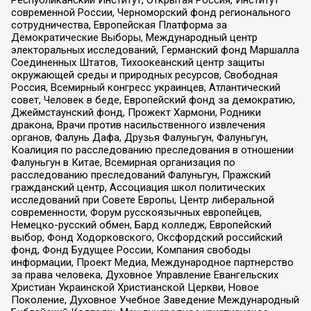
современной России, Черноморский фонд регионального
сотрудничества, Европейская Платформа за
Демократические Выборы, Международный центр
электоральных исследований, Германский фонд Маршалла
Соединенных Штатов, Тихоокеанский центр защиты
окружающей среды и природных ресурсов, Свободная
Россия, Всемирный конгресс украинцев, Атлантический
совет, Человек в беде, Европейский фонд за демократию,
Джеймстаунский фонд, Прожект Хармони, Родники
дракона, Врачи против насильственного извлечения
органов, Фалунь Дафа, Друзья Фалуньгун, Фалуньгун,
Коалиция по расследованию преследования в отношении
Фалуньгун в Китае, Всемирная организация по
расследованию преследований Фалуньгун, Пражский
гражданский центр, Ассоциация школ политических
исследований при Совете Европы, Центр либеральной
современности, Форум русскоязычных европейцев,
Немецко-русский обмен, Бард колледж, Европейский
выбор, Фонд Ходорковского, Оксфордский российский
фонд, Фонд Будущее России, Компания свободы
информации, Проект Медиа, Международное партнерство
за права человека, Духовное Управление Евангельских
Христиан Украинской Христианской Церкви, Новое
Поколение, Духовное Учебное Заведение Международный