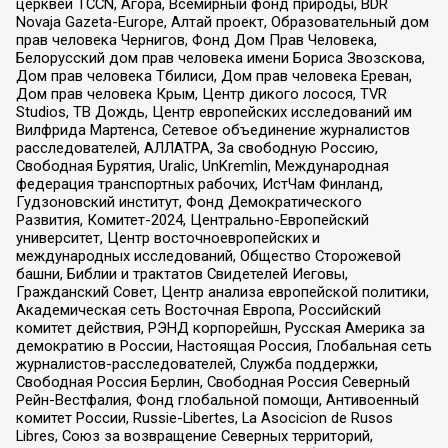
церквей TCCN, Агора, Всемирный фонд природы, BDR
Novaja Gazeta-Europe, Алтай проект, Образовательный дом
прав человека Чернигов, Фонд Дом Прав Человека,
Белорусский дом прав человека имени Бориса Звозскова,
Дом прав человека Тбилиси, Дом прав человека Ереван,
Дом прав человека Крым, Центр дикого лосося, TVR
Studios, ТВ Дождь, Центр европейских исследований им
Вилфрида Мартенса, Сетевое объединение журналистов
расследователей, АЛЛАТРА, За свободную Россию,
Свободная Бурятия, Uralic, UnKremlin, Международная
федерация транспортных рабочих, ИстЧам Финланд,
Гудзоновский институт, Фонд Демократического
Развития, Комитет-2024, Центрально-Европейский
университет, Центр восточноевропейских и
международных исследований, Общество Сторожевой
башни, Библии и трактатов Свидетелей Иеговы,
Гражданский Совет, Центр анализа европейской политики,
Академическая сеть Восточная Европа, Российский
комитет действия, РЭНД корпорейшн, Русская Америка за
демократию в России, Настоящая Россия, Глобальная сеть
журналистов-расследователей, Служба поддержки,
Свободная Россия Берлин, Свободная Россия Северный
Рейн-Вестфалия, Фонд глобальной помощи, Антивоенный
комитет России, Russie-Libertes, La Asocicion de Rusos
Libres, Союз за возвращение Северных территорий,