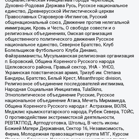
Социалистическая Инициатива города Череповца,
Духовно-Родовая Держава Русь, Русское национальное
единство, Древнерусской Инглистической церкви
Православных Староверов-Инглингов, Русский
общенациональный союз, Движение против нелегальной
иммиграции, Кровь и Честь, О свободе совести и о
религиозных объединениях, Омская организация
общественного политического движения Русское
национальное единство, Северное Братство, Клуб
Болельщиков Футбольного Клуба Динамо,
Файзрахманисты, Мусульманская религиозная организация
п. Боровский, Община Коренного Русского народа
Щелковского района, Правый сектор, УНА - УНСО,
Украинская повстанческая армия, Тризуб им. Степана
Бандеры, Братство, Белый Крест, Misanthropic division,
Религиозное объединение последователей инглиизма,
Народная Социальная Инициатива, TulaSkins,
Этнополитическое объединение Русские, Русское
национальное объединение Атака, Мечеть Мирмамеда,
Община Коренного Русского народа г. Астрахани, ВОЛЯ,
Меджлис крымскотатарского народа, Рубеж Севера, ТОЙС,
О противодействии экстремистской деятельности,
РЕВТАТПОД, Артподготовка, Штольц, В честь иконы
Божией Матери Державная, Сектор 16, Независимость,
Фирма, Молодежная правозащитная группа МПГ, Курсом