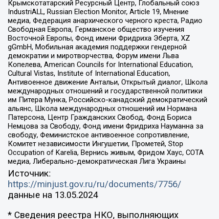
Крымскотатарский Ресурсный Центр, Глобальный союз
IndustriALL, Russian Election Monitor, Article 19, Мнение
медиа, Федерация анархического черного креста, Радио
Свободная Европа, Германское общество изучения
Восточной Европы, Фонд имени Фридриха Эберта, XZ
gGmbH, Мобильная академия поддержки гендерной
демократии и миротворчества, Форум имени Льва
Копелева, American Councils for International Education,
Cultural Vistas, Institute of International Education,
Антивоенное движение Антальи, Открытый диалог, Школа
международных отношений и государственной политики
им Питера Мунка, Российско-канадский демократический
альянс, Школа международных отношений им Нормана
Патерсона, Центр Гражданских Свобод, Фонд Бориса
Немцова за Свободу, Фонд имени Фридриха Науманна за
свободу, Феминистское антивоенное сопротивление,
Комитет независимости Ингушетии, Прометей, Stop
Occupation of Karelia, Вернись живым, Фридом Хаус, СОТА
медиа, Либерально-демократическая Лига Украины
Источник:
https://minjust.gov.ru/ru/documents/7756/
данные на
13.05.2024
* Сведения реестра НКО, выполняющих