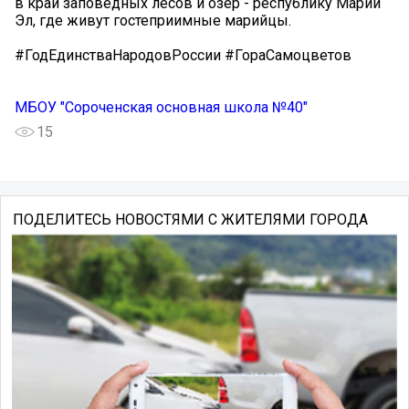
в край заповедных лесов и озер - республику Марий
Эл, где живут гостеприимные марийцы.
#ГодЕдинстваНародовРоссии #ГораСамоцветов
МБОУ "Сороченская основная школа №40"
15
ПОДЕЛИТЕСЬ НОВОСТЯМИ С ЖИТЕЛЯМИ ГОРОДА