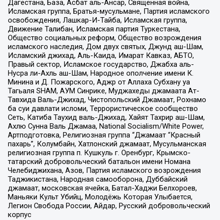
Дагестана, База, Асбат аль-Ансар, Священная война,
Исламская группа, Братья-мусульмане, Партия исламского
освобождения, Лашкар-И-Тайба, Исламская группа,
Движение Талибан, Исламская партия Туркестана,
Общество социальных реформ, Общество возрождения
исламского наследия, Дом двух святых, Джунд аш-Шам,
Исламский джихад, Аль-Каида, Имарат Кавказ, АБТО,
Правый сектор, Исламское государство, Джабха аль-
Нусра ли-Ахль аш-Шам, Народное ополчение имени К.
Минина и Д. Пожарского, Аджр от Аллаха Субхану уа
Тагьаля SHAM, АУМ Синрике, Муджахеды джамаата Ат-
Тавхида Валь-Джихад, Чистопольский Джамаат, Рохнамо
ба суи давлати исломи, Террористическое сообщество
Сеть, Катиба Таухид валь-Джихад, Хайят Тахрир аш-Шам,
Ахлю Сунна Валь Джамаа, National Socialism/White Power,
Артподготовка, Религиозная группа “Джамаат “Красный
пахарь”, Колумбайн, Хатлонский джамаат, Мусульманская
религиозная группа п. Кушкуль г. Оренбург, Крымско-
татарский добровольческий батальон имени Номана
Челебиджихана, Азов, Партия исламского возрождения
Таджикистана, Народная самооборона, Дуббайский
джамаат, московская ячейка, Батал-Хаджи Белхороев,
Маньяки Культ Убийц, Молодёжь Которая Улыбается,
Легион Свобода России, Айдар, Русский добровольческий
корпус