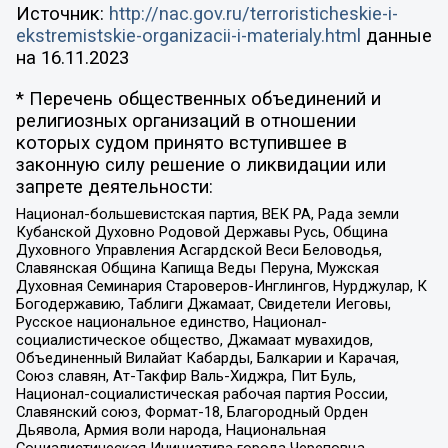
Источник:
http://nac.gov.ru/terroristicheskie-i-
ekstremistskie-organizacii-i-materialy.html
данные
на
16.11.2023
* Перечень общественных объединений и
религиозных организаций в отношении
которых судом принято вступившее в
законную силу решение о ликвидации или
запрете деятельности:
Национал-большевистская партия, ВЕК РА, Рада земли
Кубанской Духовно Родовой Державы Русь, Община
Духовного Управления Асгардской Веси Беловодья,
Славянская Община Капища Веды Перуна, Мужская
Духовная Семинария Староверов-Инглингов, Нурджулар, К
Богодержавию, Таблиги Джамаат, Свидетели Иеговы,
Русское национальное единство, Национал-
социалистическое общество, Джамаат мувахидов,
Объединенный Вилайат Кабарды, Балкарии и Карачая,
Союз славян, Ат-Такфир Валь-Хиджра, Пит Буль,
Национал-социалистическая рабочая партия России,
Славянский союз, Формат-18, Благородный Орден
Дьявола, Армия воли народа, Национальная