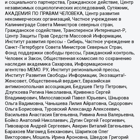
и социального партнерства, Гражданское действие, Центр
независимых социологических исследований, Сутяжник,
АКАДЕМИЯ ПО ПРАВАМ ЧЕЛОВЕКА, Центр развития
некоммерческих организаций, Частное учреждение в
Калининграде Совета Министров северных стран,
Гражданское содействие, Трансперенси Интернешнл-Р,
Центр Защиты Прав Средств Массовой Информации,
Институт развития прессы - Сибирь, Частное учреждение в
Санкт-Петербурге Совета Министров Северных Стран,
Фонд поддержки свободы прессы, Гражданский контроль,
Человек и Закон, Общественная комиссия по сохранению
наследия академика Сахарова, Информационное
агентство МЕМО. РУ, Институт региональной прессы,
Институт Развития Свободы Информации, Экозащита!-
Женсовет, Общественный вердикт, Евразийская
антимонопольная ассоциация, Бедушев Петр Петрович,
Дзугкоева Регина Николаевна, Кривенко Сергей
Владимирович, Милославский Павел Юрьевич, Шнырова
Ольга Вадимовна, Чанышева Лилия Айратовна, Сидорович
Ольга Борисовна, Туровский Александр Алексеевич,
Васильева Анастасия Евгеньевна, Ривина Анна Валерьевна,
Бойко Анатолий Николаевич, Дугин Сергей Георгиевич,
Пивоваров Андрей Сергеевич, Аверин Виталий Евгеньевич,
Барахоев Магомед Бекханович, Шарипков Олег
Викторович, Мошель Ирина Ароновна, Шведов Григорий