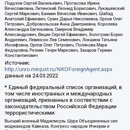
Подузов Сергей Васильевич, Протасова Ирина
Вячеславовна, Литинский Леонид Борисович, Лукашевский
Сергей Маркович, Бахмин Вячеслав Иванович, Шабад
Анатолий Ефимович, Сухих Дарья Николаевна, Орлов Олег
Петрович, Добровольская Анна Дмитриевна, Королева
Александра Евгеньевна, Смирнов Владимир
Александрович, Вицин Сергей Ефимович, Золотухин Борис
Андреевич, Левинсон Лев Семенович, Локшина Татьяна
Иосифовна, Орлов Олег Петрович, Полякова Мара
Федоровна, Резник Генри Маркович, Захаров Герман
Константинович
Источник:
http://unro.minjust.ru/NKOForeignAgent.aspx
данные на
24.03.2022
* Единый федеральный список организаций, в
том числе иностранных и международных
организаций, признанных в соответствии с
законодательством Российской Федерации
террористическими:
Высший военный Маджлисуль Шура Объединенных сил
моджахедов Кавказа, Конгресс народов Ичкерии и