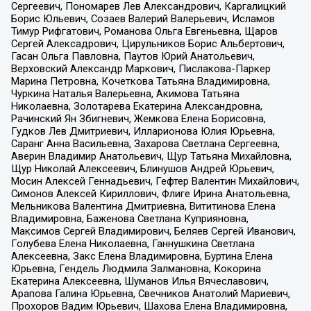
Сергеевич, Пономарев Лев Александрович, Каргалицкий
Борис Юльевич, Созаев Валерий Валерьевич, Исламов
Тимур Рифгатович, Романова Ольга Евгеньевна, Щаров
Сергей Алексадрович, Цирульников Борис Альбертович,
Гасан Ольга Павловна, Паутов Юрий Анатольевич,
Верховский Александр Маркович, Пислакова-Паркер
Марина Петровна, Кочеткова Татьяна Владимировна,
Чуркина Наталья Валерьевна, Акимова Татьяна
Николаевна, Золотарева Екатерина Александровна,
Рачинский Ян Збигневич, Жемкова Елена Борисовна,
Гудков Лев Дмитриевич, Илларионова Юлия Юрьевна,
Саранг Анна Васильевна, Захарова Светлана Сергеевна,
Аверин Владимир Анатольевич, Щур Татьяна Михайловна,
Щур Николай Алексеевич, Блинушов Андрей Юрьевич,
Мосин Алексей Геннадьевич, Гефтер Валентин Михайлович,
Симонов Алексей Кириллович, Флиге Ирина Анатольевна,
Мельникова Валентина Дмитриевна, Вититинова Елена
Владимировна, Баженова Светлана Куприяновна,
Максимов Сергей Владимирович, Беляев Сергей Иванович,
Голубева Елена Николаевна, Ганнушкина Светлана
Алексеевна, Закс Елена Владимировна, Буртина Елена
Юрьевна, Гендель Людмила Залмановна, Кокорина
Екатерина Алексеевна, Шуманов Илья Вячеславович,
Арапова Галина Юрьевна, Свечников Анатолий Мариевич,
Прохоров Вадим Юрьевич, Шахова Елена Владимировна,