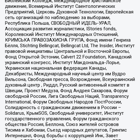
Библейский Колледж, Международное христианское
движение, Всемирный Институт Саентологических
Предприятий, Церковь Духовной Технологии, Европейская
сеть организаций по наблюдению за выборами,
Республика Польша, СВОБОДНЫЙ ИДЕЛЬ-УРАЛ,
Ассоциация развития журналистики, IStories fonds,
Королевский Институт Международных Отношений,
КРИМСЬКА ПРАВОЗАХИСНА ГРУПА, Фонд имени Генриха
Бёлля, Stichting Bellingcat, Bellingcat Ltd, The Insider, Институт
правовой инициативы Центральной и Восточной Европы,
Фонд Открытой Эстонии, Calvert 22 Foundation, Канадский
украинский конгресс, Институт Макдональда-Лорье,
Украинская национальная федерация Канады,
Декабристы, Международный научный центр им Вудро
Вильсона, Свободная пресса, Возрождение, Всеукраинский
духовный центр , Риддл, Русский антивоенный комитет в
Швеции, Проект Медуза, Фонд Андрея Сахарова, Форум
свободной России, Лига Свободных Наций, Transparеncy
International, Форум Свободных Народов ПостРоссии,
Солидарность с гражданским движением в России –
Solidarus, КрымSOS, Свободный университет, Институт
государственного управления, Форум гражданского
общества Россия, Беллона, Союз жителей островов
Тисима и Хабомаи, Съезд народных депутатов, Гринпис
Интернешнл, Фонд борьбы с коррупцией Инк, Завет