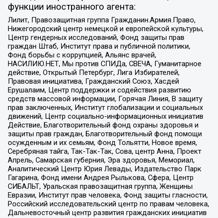
функции иностранного агента:
Лилит, Правозащитная группа Гражданин.Армия.Право,
Нижегородский центр немецкой и европейской культуры,
Центр гендерных исследований, Фонд защиты прав
граждан Штаб, Институт права и публичной политики,
Фонд борьбы с коррупцией, Альянс врачей,
НАСИЛИЮ.НЕТ, Мы против СПИДа, СВЕЧА, Гуманитарное
действие, Открытый Петербург, Лига Избирателей,
Правовая инициатива, Гражданский Союз, Хасдей
Ерушалаим, Центр поддержки и содействия развитию
средств массовой информации, Горячая Линия, В защиту
прав заключенных, Институт глобализации и социальных
движений, Центр социально-информационных инициатив
Действие, Благотворительный фонд охраны здоровья и
защиты прав граждан, Благотворительный фонд помощи
осужденным и их семьям, Фонд Тольятти, Новое время,
Серебряная тайга, Так-Так-Так, Сова, центр Анна, Проект
Апрель, Самарская губерния, Эра здоровья, Мемориал,
Аналитический Центр Юрия Левады, Издательство Парк
Гагарина, Фонд имени Андрея Рылькова, Сфера, Центр
СИБАЛЬТ, Уральская правозащитная группа, Женщины
Евразии, Институт прав человека, Фонд защиты гласности,
Российский исследовательский центр по правам человека,
Дальневосточный центр развития гражданских инициатив