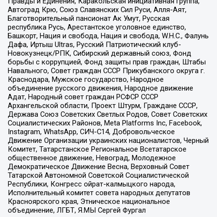
Правды и Единения, Каракольская инициативная группа,
Автоград Крю, Союз Славянских Сил Руси, Алля-Аят,
Благотворительный пансионат Ак Умут, Русская
республика Русь, Арестантское уголовное единство,
Башкорт, Нация и свобода, Нация и свобода, W.H.С., Фалунь
Дафа, Иртыш Ultras, Русский Патриотический клуб-
Новокузнецк/РПК, Сибирский державный союз, Фонд
борьбы с коррупцией, Фонд защиты прав граждан, Штабы
Навального, Совет граждан СССР Прикубанского округа г.
Краснодара, Мужское государство, Народное
объединение русского движения, Народное движение
Адат, Народный совет граждан РСФСР СССР
Архангельской области, Проект Штурм, Граждане СССР,
Держава Союз Советских Светлых Родов, Совет Советских
Социалистических Районов, Meta Platforms Inc, Facebook,
Instagram, WhatsApp, СИЧ-С14, Добровольческое
Движение Организации украинских националистов, Черный
Комитет, Татарстанское Региональное Всетатарское
общественное движение, Невоград, Молодежное
Демократическое Движение Весна, Верховный Совет
Татарской Автономной Советской Социалистической
Республики, Конгресс ойрат-калмыцкого народа,
Исполнительный комитет совета народных депутатов
Красноярского края, Этническое национальное
объединение, ЛГБТ, Я.МЫ Сергей Фургал