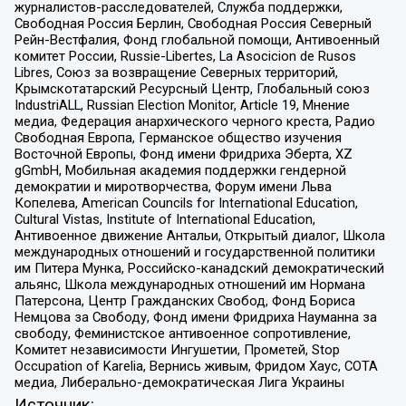
журналистов-расследователей, Служба поддержки,
Свободная Россия Берлин, Свободная Россия Северный
Рейн-Вестфалия, Фонд глобальной помощи, Антивоенный
комитет России, Russie-Libertes, La Asocicion de Rusos
Libres, Союз за возвращение Северных территорий,
Крымскотатарский Ресурсный Центр, Глобальный союз
IndustriALL, Russian Election Monitor, Article 19, Мнение
медиа, Федерация анархического черного креста, Радио
Свободная Европа, Германское общество изучения
Восточной Европы, Фонд имени Фридриха Эберта, XZ
gGmbH, Мобильная академия поддержки гендерной
демократии и миротворчества, Форум имени Льва
Копелева, American Councils for International Education,
Cultural Vistas, Institute of International Education,
Антивоенное движение Антальи, Открытый диалог, Школа
международных отношений и государственной политики
им Питера Мунка, Российско-канадский демократический
альянс, Школа международных отношений им Нормана
Патерсона, Центр Гражданских Свобод, Фонд Бориса
Немцова за Свободу, Фонд имени Фридриха Науманна за
свободу, Феминистское антивоенное сопротивление,
Комитет независимости Ингушетии, Прометей, Stop
Occupation of Karelia, Вернись живым, Фридом Хаус, СОТА
медиа, Либерально-демократическая Лига Украины
Источник: