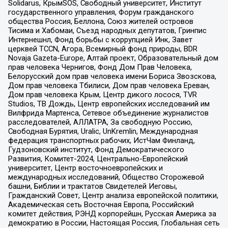
Solidarus, КрымSOS, Свободный университет, Институт
государственного управления, Форум гражданского
общества Россия, Беллона, Союз жителей островов
Тисима и Хабомаи, Съезд народных депутатов, Гринпис
Интернешнл, Фонд борьбы с коррупцией Инк, Завет
церквей TCCN, Агора, Всемирный фонд природы, BDR
Novaja Gazeta-Europe, Алтай проект, Образовательный дом
прав человека Чернигов, Фонд Дом Прав Человека,
Белорусский дом прав человека имени Бориса Звозскова,
Дом прав человека Тбилиси, Дом прав человека Ереван,
Дом прав человека Крым, Центр дикого лосося, TVR
Studios, ТВ Дождь, Центр европейских исследований им
Вилфрида Мартенса, Сетевое объединение журналистов
расследователей, АЛЛАТРА, За свободную Россию,
Свободная Бурятия, Uralic, UnKremlin, Международная
федерация транспортных рабочих, ИстЧам Финланд,
Гудзоновский институт, Фонд Демократического
Развития, Комитет-2024, Центрально-Европейский
университет, Центр восточноевропейских и
международных исследований, Общество Сторожевой
башни, Библии и трактатов Свидетелей Иеговы,
Гражданский Совет, Центр анализа европейской политики,
Академическая сеть Восточная Европа, Российский
комитет действия, РЭНД корпорейшн, Русская Америка за
демократию в России, Настоящая Россия, Глобальная сеть