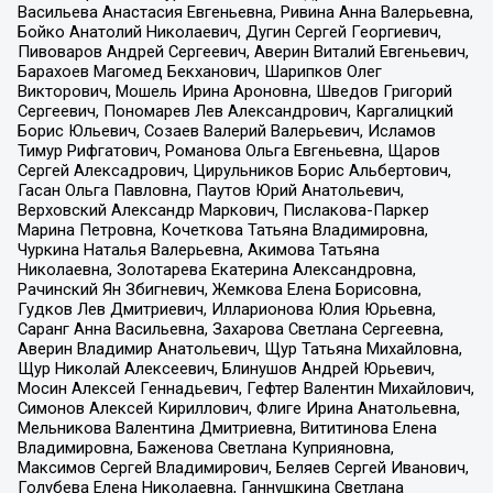
Васильева Анастасия Евгеньевна, Ривина Анна Валерьевна,
Бойко Анатолий Николаевич, Дугин Сергей Георгиевич,
Пивоваров Андрей Сергеевич, Аверин Виталий Евгеньевич,
Барахоев Магомед Бекханович, Шарипков Олег
Викторович, Мошель Ирина Ароновна, Шведов Григорий
Сергеевич, Пономарев Лев Александрович, Каргалицкий
Борис Юльевич, Созаев Валерий Валерьевич, Исламов
Тимур Рифгатович, Романова Ольга Евгеньевна, Щаров
Сергей Алексадрович, Цирульников Борис Альбертович,
Гасан Ольга Павловна, Паутов Юрий Анатольевич,
Верховский Александр Маркович, Пислакова-Паркер
Марина Петровна, Кочеткова Татьяна Владимировна,
Чуркина Наталья Валерьевна, Акимова Татьяна
Николаевна, Золотарева Екатерина Александровна,
Рачинский Ян Збигневич, Жемкова Елена Борисовна,
Гудков Лев Дмитриевич, Илларионова Юлия Юрьевна,
Саранг Анна Васильевна, Захарова Светлана Сергеевна,
Аверин Владимир Анатольевич, Щур Татьяна Михайловна,
Щур Николай Алексеевич, Блинушов Андрей Юрьевич,
Мосин Алексей Геннадьевич, Гефтер Валентин Михайлович,
Симонов Алексей Кириллович, Флиге Ирина Анатольевна,
Мельникова Валентина Дмитриевна, Вититинова Елена
Владимировна, Баженова Светлана Куприяновна,
Максимов Сергей Владимирович, Беляев Сергей Иванович,
Голубева Елена Николаевна, Ганнушкина Светлана