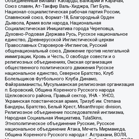
Объединенный Вилайат Кабарды, Балкарии и Карачая,
Союз славян, Ат-Такфир Валь-Хиджра, Пит Буль,
Национал-социалистическая рабочая партия России,
Славянский союз, Формат-18, Благородный Орден
Дьявола, Армия воли народа, Национальная
Социалистическая Инициатива города Череповца,
Духовно-Родовая Держава Русь, Русское национальное
единство, Древнерусской Инглистической церкви
Православных Староверов-Инглингов, Русский
общенациональный союз, Движение против нелегальной
иммиграции, Кровь и Честь, О свободе совести и о
религиозных объединениях, Омская организация
общественного политического движения Русское
национальное единство, Северное Братство, Клуб
Болельщиков Футбольного Клуба Динамо,
Файзрахманисты, Мусульманская религиозная организация
п. Боровский, Община Коренного Русского народа
Щелковского района, Правый сектор, УНА - УНСО,
Украинская повстанческая армия, Тризуб им. Степана
Бандеры, Братство, Белый Крест, Misanthropic division,
Религиозное объединение последователей инглиизма,
Народная Социальная Инициатива, TulaSkins,
Этнополитическое объединение Русские, Русское
национальное объединение Атака, Мечеть Мирмамеда,
Община Коренного Русского народа г. Астрахани, ВОЛЯ,