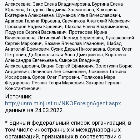
Алексеевна, Закс Елена Владимировна, Буртина Елена
Юрьевна, Гендель Людмила Залмановна, Кокорина
Екатерина Алексеевна, Шуманов Илья Вячеславович,
Арапова Галина Юрьевна, Свечников Анатолий Мариевич,
Прохоров Вадим Юрьевич, Шахова Елена Владимировна,
Подузов Сергей Васильевич, Протасова Ирина
Вячеславовна, Литинский Леонид Борисович, Лукашевский
Сергей Маркович, Бахмин Вячеслав Иванович, Шабад
Анатолий Ефимович, Сухих Дарья Николаевна, Орлов Олег
Петрович, Добровольская Анна Дмитриевна, Королева
Александра Евгеньевна, Смирнов Владимир
Александрович, Вицин Сергей Ефимович, Золотухин Борис
Андреевич, Левинсон Лев Семенович, Локшина Татьяна
Иосифовна, Орлов Олег Петрович, Полякова Мара
Федоровна, Резник Генри Маркович, Захаров Герман
Константинович
Источник:
http://unro.minjust.ru/NKOForeignAgent.aspx
данные на
24.03.2022
* Единый федеральный список организаций, в
том числе иностранных и международных
организаций, признанных в соответствии с