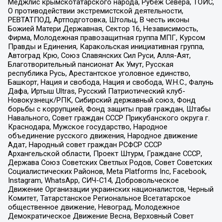
Меджлис крымскотатарского народа, Рубеж Севера, ТОЙС,
О противодействии экстремистской деятельности,
РЕВТАТПОД, Артподготовка, Штольц, В честь иконы
Божией Матери Державная, Сектор 16, Независимость,
Фирма, Молодежная правозащитная группа МПГ, Курсом
Правды и Единения, Каракольская инициативная группа,
Автоград Крю, Союз Славянских Сил Руси, Алля-Аят,
Благотворительный пансионат Ак Умут, Русская
республика Русь, Арестантское уголовное единство,
Башкорт, Нация и свобода, Нация и свобода, W.H.С., Фалунь
Дафа, Иртыш Ultras, Русский Патриотический клуб-
Новокузнецк/РПК, Сибирский державный союз, Фонд
борьбы с коррупцией, Фонд защиты прав граждан, Штабы
Навального, Совет граждан СССР Прикубанского округа г.
Краснодара, Мужское государство, Народное
объединение русского движения, Народное движение
Адат, Народный совет граждан РСФСР СССР
Архангельской области, Проект Штурм, Граждане СССР,
Держава Союз Советских Светлых Родов, Совет Советских
Социалистических Районов, Meta Platforms Inc, Facebook,
Instagram, WhatsApp, СИЧ-С14, Добровольческое
Движение Организации украинских националистов, Черный
Комитет, Татарстанское Региональное Всетатарское
общественное движение, Невоград, Молодежное
Демократическое Движение Весна, Верховный Совет