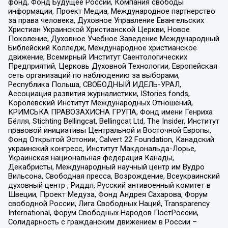
фонд, Фонд Будущее России, Компания свободы
информации, Проект Медиа, Международное партнерство
за права человека, Духовное Управление Евангельских
Христиан Украинской Христианской Церкви, Новое
Поколение, Духовное Учебное Заведение Международный
Библейский Колледж, Международное христианское
движение, Всемирный Институт Саентологических
Предприятий, Церковь Духовной Технологии, Европейская
сеть организаций по наблюдению за выборами,
Республика Польша, СВОБОДНЫЙ ИДЕЛЬ-УРАЛ,
Ассоциация развития журналистики, IStories fonds,
Королевский Институт Международных Отношений,
КРИМСЬКА ПРАВОЗАХИСНА ГРУПА, Фонд имени Генриха
Бёлля, Stichting Bellingcat, Bellingcat Ltd, The Insider, Институт
правовой инициативы Центральной и Восточной Европы,
Фонд Открытой Эстонии, Calvert 22 Foundation, Канадский
украинский конгресс, Институт Макдональда-Лорье,
Украинская национальная федерация Канады,
Декабристы, Международный научный центр им Вудро
Вильсона, Свободная пресса, Возрождение, Всеукраинский
духовный центр , Риддл, Русский антивоенный комитет в
Швеции, Проект Медуза, Фонд Андрея Сахарова, Форум
свободной России, Лига Свободных Наций, Transparеncy
International, Форум Свободных Народов ПостРоссии,
Солидарность с гражданским движением в России –