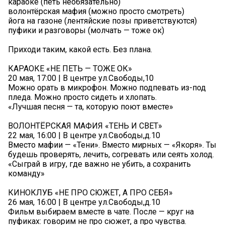
караоке (петь необязательно)
волонтёрская мафия (можно просто смотреть)
йога на газоне (лентяйские позы приветствуются)
пуфики и разговоры (молчать — тоже ок)
Приходи таким, какой есть. Без плана.
КАРАОКЕ «НЕ ПЕТЬ — ТОЖЕ ОК»
20 мая, 17:00 | В центре ул.Свободы,10
Можно орать в микрофон. Можно подпевать из-под
пледа. Можно просто сидеть и хлопать.
«Лучшая песня — та, которую поют вместе»
ВОЛОНТЁРСКАЯ МАФИЯ «ТЕНЬ И СВЕТ»
22 мая, 16:00 | В центре ул.Свободы,д.10
Вместо мафии — «Тени». Вместо мирных — «Якоря». Ты
будешь проверять, лечить, согревать или сеять холод.
«Сыграй в игру, где важно не убить, а сохранить
команду»
КИНОКЛУБ «НЕ ПРО СЮЖЕТ, А ПРО СЕБЯ»
26 мая, 16:00 | В центре ул.Свободы,д.10
Фильм выбираем вместе в чате. После — круг на
пуфиках: говорим не про сюжет, а про чувства.