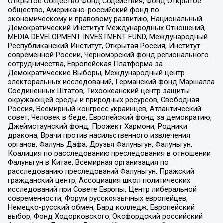
Открытое Общество Фонд Содействия, Фонд Открытое
общество, Американо-российский фонд по
экономическому и правовому развитию, Национальный
Демократический Институт Международных Отношений,
MEDIA DEVELOPMENT INVESTMENT FUND, Международный
Республиканский Институт, Открытая Россия, Институт
современной России, Черноморский фонд регионального
сотрудничества, Европейская Платформа за
Демократические Выборы, Международный центр
электоральных исследований, Германский фонд Маршалла
Соединенных Штатов, Тихоокеанский центр защиты
окружающей среды и природных ресурсов, Свободная
Россия, Всемирный конгресс украинцев, Атлантический
совет, Человек в беде, Европейский фонд за демократию,
Джеймстаунский фонд, Прожект Хармони, Родники
дракона, Врачи против насильственного извлечения
органов, Фалунь Дафа, Друзья Фалуньгун, Фалуньгун,
Коалиция по расследованию преследования в отношении
Фалуньгун в Китае, Всемирная организация по
расследованию преследований Фалуньгун, Пражский
гражданский центр, Ассоциация школ политических
исследований при Совете Европы, Центр либеральной
современности, Форум русскоязычных европейцев,
Немецко-русский обмен, Бард колледж, Европейский
выбор, Фонд Ходорковского, Оксфордский российский