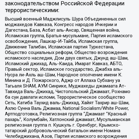
законодательством Российской Федерации
террористическими:
Высший военный Маджлисуль Шура Объединенных сил
моджахедов Кавказа, Конгресс народов Ичкерии и
Дагестана, База, Асбат аль-Ансар, Священная война,
Исламская группа, Братья-мусульмане, Партия исламского
освобождения, Лашкар-И-Тайба, Исламская группа,
Движение Талибан, Исламская партия Туркестана,
Общество социальных реформ, Общество возрождения
исламского наследия, Дом двух святых, Джунд аш-Шам,
Исламский джихад, Аль-Каида, Имарат Кавказ, АБТО,
Правый сектор, Исламское государство, Джабха аль-
Нусра ли-Ахль аш-Шам, Народное ополчение имени К.
Минина и Д. Пожарского, Аджр от Аллаха Субхану уа
Тагьаля SHAM, АУМ Синрике, Муджахеды джамаата Ат-
Тавхида Валь-Джихад, Чистопольский Джамаат, Рохнамо
ба суи давлати исломи, Террористическое сообщество
Сеть, Катиба Таухид валь-Джихад, Хайят Тахрир аш-Шам,
Ахлю Сунна Валь Джамаа, National Socialism/White Power,
Артподготовка, Религиозная группа “Джамаат “Красный
пахарь”, Колумбайн, Хатлонский джамаат, Мусульманская
религиозная группа п. Кушкуль г. Оренбург, Крымско-
татарский добровольческий батальон имени Номана
Челебиджихана, Азов, Партия исламского возрождения