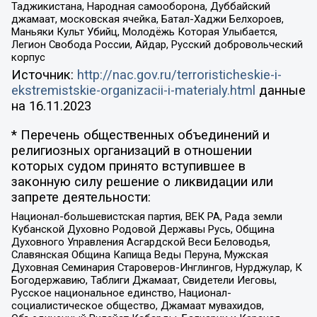
Таджикистана, Народная самооборона, Дуббайский
джамаат, московская ячейка, Батал-Хаджи Белхороев,
Маньяки Культ Убийц, Молодёжь Которая Улыбается,
Легион Свобода России, Айдар, Русский добровольческий
корпус
Источник:
http://nac.gov.ru/terroristicheskie-i-
ekstremistskie-organizacii-i-materialy.html
данные
на
16.11.2023
* Перечень общественных объединений и
религиозных организаций в отношении
которых судом принято вступившее в
законную силу решение о ликвидации или
запрете деятельности:
Национал-большевистская партия, ВЕК РА, Рада земли
Кубанской Духовно Родовой Державы Русь, Община
Духовного Управления Асгардской Веси Беловодья,
Славянская Община Капища Веды Перуна, Мужская
Духовная Семинария Староверов-Инглингов, Нурджулар, К
Богодержавию, Таблиги Джамаат, Свидетели Иеговы,
Русское национальное единство, Национал-
социалистическое общество, Джамаат мувахидов,