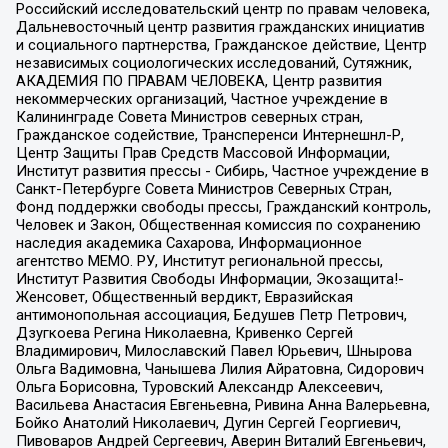
Российский исследовательский центр по правам человека,
Дальневосточный центр развития гражданских инициатив
и социального партнерства, Гражданское действие, Центр
независимых социологических исследований, Сутяжник,
АКАДЕМИЯ ПО ПРАВАМ ЧЕЛОВЕКА, Центр развития
некоммерческих организаций, Частное учреждение в
Калининграде Совета Министров северных стран,
Гражданское содействие, Трансперенси Интернешнл-Р,
Центр Защиты Прав Средств Массовой Информации,
Институт развития прессы - Сибирь, Частное учреждение в
Санкт-Петербурге Совета Министров Северных Стран,
Фонд поддержки свободы прессы, Гражданский контроль,
Человек и Закон, Общественная комиссия по сохранению
наследия академика Сахарова, Информационное
агентство МЕМО. РУ, Институт региональной прессы,
Институт Развития Свободы Информации, Экозащита!-
Женсовет, Общественный вердикт, Евразийская
антимонопольная ассоциация, Бедушев Петр Петрович,
Дзугкоева Регина Николаевна, Кривенко Сергей
Владимирович, Милославский Павел Юрьевич, Шнырова
Ольга Вадимовна, Чанышева Лилия Айратовна, Сидорович
Ольга Борисовна, Туровский Александр Алексеевич,
Васильева Анастасия Евгеньевна, Ривина Анна Валерьевна,
Бойко Анатолий Николаевич, Дугин Сергей Георгиевич,
Пивоваров Андрей Сергеевич, Аверин Виталий Евгеньевич,