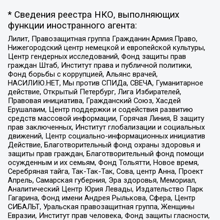
* Сведения реестра НКО, выполняющих
функции иностранного агента:
Лилит, Правозащитная группа Гражданин.Армия.Право,
Нижегородский центр немецкой и европейской культуры,
Центр гендерных исследований, Фонд защиты прав
граждан Штаб, Институт права и публичной политики,
Фонд борьбы с коррупцией, Альянс врачей,
НАСИЛИЮ.НЕТ, Мы против СПИДа, СВЕЧА, Гуманитарное
действие, Открытый Петербург, Лига Избирателей,
Правовая инициатива, Гражданский Союз, Хасдей
Ерушалаим, Центр поддержки и содействия развитию
средств массовой информации, Горячая Линия, В защиту
прав заключенных, Институт глобализации и социальных
движений, Центр социально-информационных инициатив
Действие, Благотворительный фонд охраны здоровья и
защиты прав граждан, Благотворительный фонд помощи
осужденным и их семьям, Фонд Тольятти, Новое время,
Серебряная тайга, Так-Так-Так, Сова, центр Анна, Проект
Апрель, Самарская губерния, Эра здоровья, Мемориал,
Аналитический Центр Юрия Левады, Издательство Парк
Гагарина, Фонд имени Андрея Рылькова, Сфера, Центр
СИБАЛЬТ, Уральская правозащитная группа, Женщины
Евразии, Институт прав человека, Фонд защиты гласности,