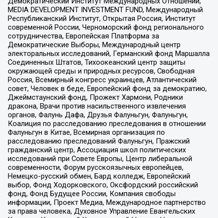
Демократический Институт Международных Отношений,
MEDIA DEVELOPMENT INVESTMENT FUND, Международный
Республиканский Институт, Открытая Россия, Институт
современной России, Черноморский фонд регионального
сотрудничества, Европейская Платформа за
Демократические Выборы, Международный центр
электоральных исследований, Германский фонд Маршалла
Соединенных Штатов, Тихоокеанский центр защиты
окружающей среды и природных ресурсов, Свободная
Россия, Всемирный конгресс украинцев, Атлантический
совет, Человек в беде, Европейский фонд за демократию,
Джеймстаунский фонд, Прожект Хармони, Родники
дракона, Врачи против насильственного извлечения
органов, Фалунь Дафа, Друзья Фалуньгун, Фалуньгун,
Коалиция по расследованию преследования в отношении
Фалуньгун в Китае, Всемирная организация по
расследованию преследований Фалуньгун, Пражский
гражданский центр, Ассоциация школ политических
исследований при Совете Европы, Центр либеральной
современности, Форум русскоязычных европейцев,
Немецко-русский обмен, Бард колледж, Европейский
выбор, Фонд Ходорковского, Оксфордский российский
фонд, Фонд Будущее России, Компания свободы
информации, Проект Медиа, Международное партнерство
за права человека, Духовное Управление Евангельских