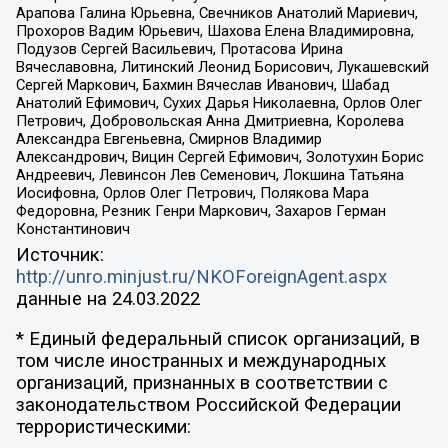
Арапова Галина Юрьевна, Свечников Анатолий Мариевич,
Прохоров Вадим Юрьевич, Шахова Елена Владимировна,
Подузов Сергей Васильевич, Протасова Ирина
Вячеславовна, Литинский Леонид Борисович, Лукашевский
Сергей Маркович, Бахмин Вячеслав Иванович, Шабад
Анатолий Ефимович, Сухих Дарья Николаевна, Орлов Олег
Петрович, Добровольская Анна Дмитриевна, Королева
Александра Евгеньевна, Смирнов Владимир
Александрович, Вицин Сергей Ефимович, Золотухин Борис
Андреевич, Левинсон Лев Семенович, Локшина Татьяна
Иосифовна, Орлов Олег Петрович, Полякова Мара
Федоровна, Резник Генри Маркович, Захаров Герман
Константинович
Источник:
http://unro.minjust.ru/NKOForeignAgent.aspx
данные на
24.03.2022
* Единый федеральный список организаций, в
том числе иностранных и международных
организаций, признанных в соответствии с
законодательством Российской Федерации
террористическими: