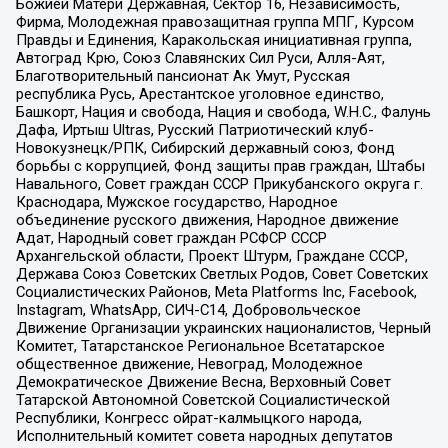
Божией Матери Державная, Сектор 16, Независимость,
Фирма, Молодежная правозащитная группа МПГ, Курсом
Правды и Единения, Каракольская инициативная группа,
Автоград Крю, Союз Славянских Сил Руси, Алля-Аят,
Благотворительный пансионат Ак Умут, Русская
республика Русь, Арестантское уголовное единство,
Башкорт, Нация и свобода, Нация и свобода, W.H.С., Фалунь
Дафа, Иртыш Ultras, Русский Патриотический клуб-
Новокузнецк/РПК, Сибирский державный союз, Фонд
борьбы с коррупцией, Фонд защиты прав граждан, Штабы
Навального, Совет граждан СССР Прикубанского округа г.
Краснодара, Мужское государство, Народное
объединение русского движения, Народное движение
Адат, Народный совет граждан РСФСР СССР
Архангельской области, Проект Штурм, Граждане СССР,
Держава Союз Советских Светлых Родов, Совет Советских
Социалистических Районов, Meta Platforms Inc, Facebook,
Instagram, WhatsApp, СИЧ-С14, Добровольческое
Движение Организации украинских националистов, Черный
Комитет, Татарстанское Региональное Всетатарское
общественное движение, Невоград, Молодежное
Демократическое Движение Весна, Верховный Совет
Татарской Автономной Советской Социалистической
Республики, Конгресс ойрат-калмыцкого народа,
Исполнительный комитет совета народных депутатов