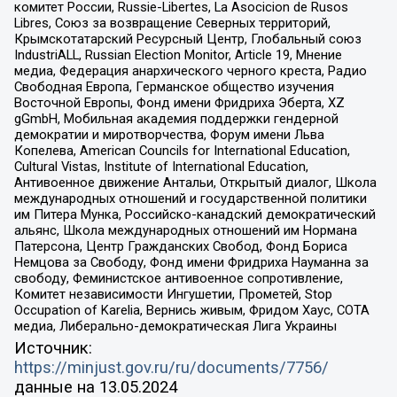
комитет России, Russie-Libertes, La Asocicion de Rusos
Libres, Союз за возвращение Северных территорий,
Крымскотатарский Ресурсный Центр, Глобальный союз
IndustriALL, Russian Election Monitor, Article 19, Мнение
медиа, Федерация анархического черного креста, Радио
Свободная Европа, Германское общество изучения
Восточной Европы, Фонд имени Фридриха Эберта, XZ
gGmbH, Мобильная академия поддержки гендерной
демократии и миротворчества, Форум имени Льва
Копелева, American Councils for International Education,
Cultural Vistas, Institute of International Education,
Антивоенное движение Антальи, Открытый диалог, Школа
международных отношений и государственной политики
им Питера Мунка, Российско-канадский демократический
альянс, Школа международных отношений им Нормана
Патерсона, Центр Гражданских Свобод, Фонд Бориса
Немцова за Свободу, Фонд имени Фридриха Науманна за
свободу, Феминистское антивоенное сопротивление,
Комитет независимости Ингушетии, Прометей, Stop
Occupation of Karelia, Вернись живым, Фридом Хаус, СОТА
медиа, Либерально-демократическая Лига Украины
Источник:
https://minjust.gov.ru/ru/documents/7756/
данные на
13.05.2024