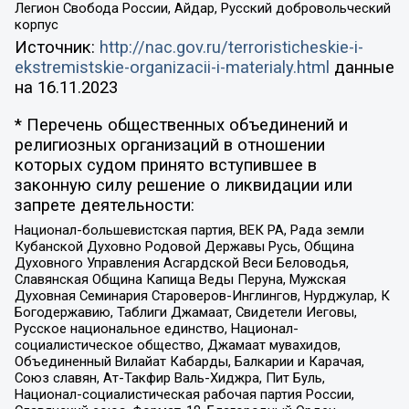
Легион Свобода России, Айдар, Русский добровольческий
корпус
Источник:
http://nac.gov.ru/terroristicheskie-i-
ekstremistskie-organizacii-i-materialy.html
данные
на
16.11.2023
* Перечень общественных объединений и
религиозных организаций в отношении
которых судом принято вступившее в
законную силу решение о ликвидации или
запрете деятельности:
Национал-большевистская партия, ВЕК РА, Рада земли
Кубанской Духовно Родовой Державы Русь, Община
Духовного Управления Асгардской Веси Беловодья,
Славянская Община Капища Веды Перуна, Мужская
Духовная Семинария Староверов-Инглингов, Нурджулар, К
Богодержавию, Таблиги Джамаат, Свидетели Иеговы,
Русское национальное единство, Национал-
социалистическое общество, Джамаат мувахидов,
Объединенный Вилайат Кабарды, Балкарии и Карачая,
Союз славян, Ат-Такфир Валь-Хиджра, Пит Буль,
Национал-социалистическая рабочая партия России,