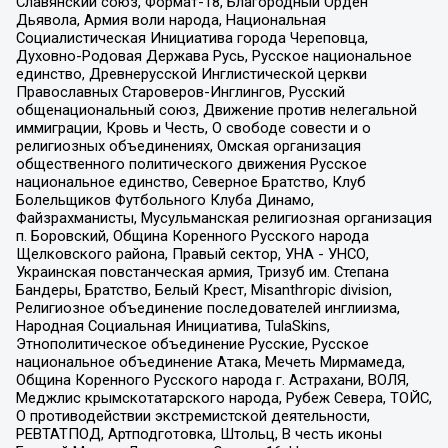
Славянский союз, Формат-18, Благородный Орден
Дьявола, Армия воли народа, Национальная
Социалистическая Инициатива города Череповца,
Духовно-Родовая Держава Русь, Русское национальное
единство, Древнерусской Инглистической церкви
Православных Староверов-Инглингов, Русский
общенациональный союз, Движение против нелегальной
иммиграции, Кровь и Честь, О свободе совести и о
религиозных объединениях, Омская организация
общественного политического движения Русское
национальное единство, Северное Братство, Клуб
Болельщиков Футбольного Клуба Динамо,
Файзрахманисты, Мусульманская религиозная организация
п. Боровский, Община Коренного Русского народа
Щелковского района, Правый сектор, УНА - УНСО,
Украинская повстанческая армия, Тризуб им. Степана
Бандеры, Братство, Белый Крест, Misanthropic division,
Религиозное объединение последователей инглиизма,
Народная Социальная Инициатива, TulaSkins,
Этнополитическое объединение Русские, Русское
национальное объединение Атака, Мечеть Мирмамеда,
Община Коренного Русского народа г. Астрахани, ВОЛЯ,
Меджлис крымскотатарского народа, Рубеж Севера, ТОЙС,
О противодействии экстремистской деятельности,
РЕВТАТПОД, Артподготовка, Штольц, В честь иконы