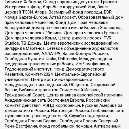
Тисима и Хабомаи, Съезд народных депутатов, Гринпис
Интернешнл, Фонд борьбы с коррупцией Инк, Завет
церквей TCCN, Агора, Всемирный фонд природы, BDR
Novaja Gazeta-Europe, Алтай проект, Образовательный дом
прав человека Чернигов, Фонд Дом Прав Человека,
Белорусский дом прав человека имени Бориса Звозскова,
Дом прав человека Тбилиси, Дом прав человека Ереван,
Дом прав человека Крым, Центр дикого лосося, TVR
Studios, ТВ Дождь, Центр европейских исследований им
Вилфрида Мартенса, Сетевое объединение журналистов
расследователей, АЛЛАТРА, За свободную Россию,
Свободная Бурятия, Uralic, UnKremlin, Международная
федерация транспортных рабочих, ИстЧам Финланд,
Гудзоновский институт, Фонд Демократического
Развития, Комитет-2024, Центрально-Европейский
университет, Центр восточноевропейских и
международных исследований, Общество Сторожевой
башни, Библии и трактатов Свидетелей Иеговы,
Гражданский Совет, Центр анализа европейской политики,
Академическая сеть Восточная Европа, Российский
комитет действия, РЭНД корпорейшн, Русская Америка за
демократию в России, Настоящая Россия, Глобальная сеть
журналистов-расследователей, Служба поддержки,
Свободная Россия Берлин, Свободная Россия Северный
Рейн-Вестфалия, Фонд глобальной помощи, Антивоенный