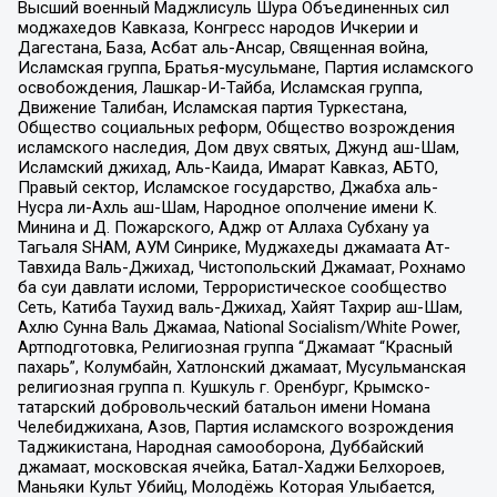
Высший военный Маджлисуль Шура Объединенных сил
моджахедов Кавказа, Конгресс народов Ичкерии и
Дагестана, База, Асбат аль-Ансар, Священная война,
Исламская группа, Братья-мусульмане, Партия исламского
освобождения, Лашкар-И-Тайба, Исламская группа,
Движение Талибан, Исламская партия Туркестана,
Общество социальных реформ, Общество возрождения
исламского наследия, Дом двух святых, Джунд аш-Шам,
Исламский джихад, Аль-Каида, Имарат Кавказ, АБТО,
Правый сектор, Исламское государство, Джабха аль-
Нусра ли-Ахль аш-Шам, Народное ополчение имени К.
Минина и Д. Пожарского, Аджр от Аллаха Субхану уа
Тагьаля SHAM, АУМ Синрике, Муджахеды джамаата Ат-
Тавхида Валь-Джихад, Чистопольский Джамаат, Рохнамо
ба суи давлати исломи, Террористическое сообщество
Сеть, Катиба Таухид валь-Джихад, Хайят Тахрир аш-Шам,
Ахлю Сунна Валь Джамаа, National Socialism/White Power,
Артподготовка, Религиозная группа “Джамаат “Красный
пахарь”, Колумбайн, Хатлонский джамаат, Мусульманская
религиозная группа п. Кушкуль г. Оренбург, Крымско-
татарский добровольческий батальон имени Номана
Челебиджихана, Азов, Партия исламского возрождения
Таджикистана, Народная самооборона, Дуббайский
джамаат, московская ячейка, Батал-Хаджи Белхороев,
Маньяки Культ Убийц, Молодёжь Которая Улыбается,