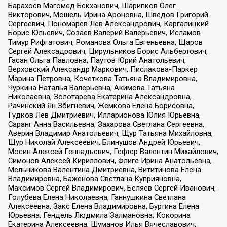
Барахоев Магомед Бекханович, Шарипков Олег
Викторович, Мошель Ирина Ароновна, Шведов Григорий
Сергеевич, Пономарев Лев Александрович, Каргалицкий
Борис Юльевич, Созаев Валерий Валерьевич, Исламов
Тимур Рифгатович, Романова Ольга Евгеньевна, Щаров
Сергей Алексадрович, Цирульников Борис Альбертович,
Гасан Ольга Павловна, Паутов Юрий Анатольевич,
Верховский Александр Маркович, Пислакова-Паркер
Марина Петровна, Кочеткова Татьяна Владимировна,
Чуркина Наталья Валерьевна, Акимова Татьяна
Николаевна, Золотарева Екатерина Александровна,
Рачинский Ян Збигневич, Жемкова Елена Борисовна,
Гудков Лев Дмитриевич, Илларионова Юлия Юрьевна,
Саранг Анна Васильевна, Захарова Светлана Сергеевна,
Аверин Владимир Анатольевич, Щур Татьяна Михайловна,
Щур Николай Алексеевич, Блинушов Андрей Юрьевич,
Мосин Алексей Геннадьевич, Гефтер Валентин Михайлович,
Симонов Алексей Кириллович, Флиге Ирина Анатольевна,
Мельникова Валентина Дмитриевна, Вититинова Елена
Владимировна, Баженова Светлана Куприяновна,
Максимов Сергей Владимирович, Беляев Сергей Иванович,
Голубева Елена Николаевна, Ганнушкина Светлана
Алексеевна, Закс Елена Владимировна, Буртина Елена
Юрьевна, Гендель Людмила Залмановна, Кокорина
Екатерина Алексеевна, Шуманов Илья Вячеславович,