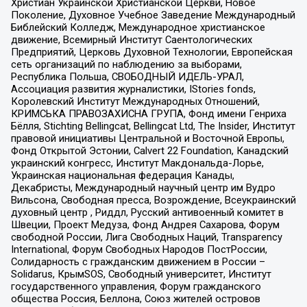
Христиан Украинской Христианской Церкви, Новое
Поколение, Духовное Учебное Заведение Международный
Библейский Колледж, Международное христианское
движение, Всемирный Институт Саентологических
Предприятий, Церковь Духовной Технологии, Европейская
сеть организаций по наблюдению за выборами,
Республика Польша, СВОБОДНЫЙ ИДЕЛЬ-УРАЛ,
Ассоциация развития журналистики, IStories fonds,
Королевский Институт Международных Отношений,
КРИМСЬКА ПРАВОЗАХИСНА ГРУПА, Фонд имени Генриха
Бёлля, Stichting Bellingcat, Bellingcat Ltd, The Insider, Институт
правовой инициативы Центральной и Восточной Европы,
Фонд Открытой Эстонии, Calvert 22 Foundation, Канадский
украинский конгресс, Институт Макдональда-Лорье,
Украинская национальная федерация Канады,
Декабристы, Международный научный центр им Вудро
Вильсона, Свободная пресса, Возрождение, Всеукраинский
духовный центр , Риддл, Русский антивоенный комитет в
Швеции, Проект Медуза, Фонд Андрея Сахарова, Форум
свободной России, Лига Свободных Наций, Transparеncy
International, Форум Свободных Народов ПостРоссии,
Солидарность с гражданским движением в России –
Solidarus, КрымSOS, Свободный университет, Институт
государственного управления, Форум гражданского
общества Россия, Беллона, Союз жителей островов