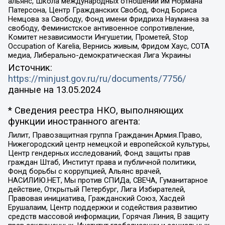
альянс, Школа международных отношений им Нормана
Патерсона, Центр Гражданских Свобод, Фонд Бориса
Немцова за Свободу, Фонд имени Фридриха Науманна за
свободу, Феминистское антивоенное сопротивление,
Комитет независимости Ингушетии, Прометей, Stop
Occupation of Karelia, Вернись живым, Фридом Хаус, СОТА
медиа, Либерально-демократическая Лига Украины
Источник:
https://minjust.gov.ru/ru/documents/7756/
данные на
13.05.2024
* Сведения реестра НКО, выполняющих
функции иностранного агента:
Лилит, Правозащитная группа Гражданин.Армия.Право,
Нижегородский центр немецкой и европейской культуры,
Центр гендерных исследований, Фонд защиты прав
граждан Штаб, Институт права и публичной политики,
Фонд борьбы с коррупцией, Альянс врачей,
НАСИЛИЮ.НЕТ, Мы против СПИДа, СВЕЧА, Гуманитарное
действие, Открытый Петербург, Лига Избирателей,
Правовая инициатива, Гражданский Союз, Хасдей
Ерушалаим, Центр поддержки и содействия развитию
средств массовой информации, Горячая Линия, В защиту