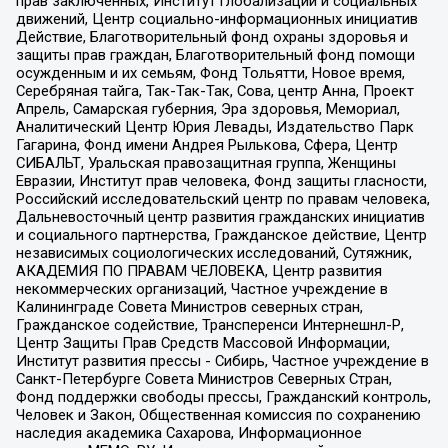
прав заключенных, Институт глобализации и социальных
движений, Центр социально-информационных инициатив
Действие, Благотворительный фонд охраны здоровья и
защиты прав граждан, Благотворительный фонд помощи
осужденным и их семьям, Фонд Тольятти, Новое время,
Серебряная тайга, Так-Так-Так, Сова, центр Анна, Проект
Апрель, Самарская губерния, Эра здоровья, Мемориал,
Аналитический Центр Юрия Левады, Издательство Парк
Гагарина, Фонд имени Андрея Рылькова, Сфера, Центр
СИБАЛЬТ, Уральская правозащитная группа, Женщины
Евразии, Институт прав человека, Фонд защиты гласности,
Российский исследовательский центр по правам человека,
Дальневосточный центр развития гражданских инициатив
и социального партнерства, Гражданское действие, Центр
независимых социологических исследований, Сутяжник,
АКАДЕМИЯ ПО ПРАВАМ ЧЕЛОВЕКА, Центр развития
некоммерческих организаций, Частное учреждение в
Калининграде Совета Министров северных стран,
Гражданское содействие, Трансперенси Интернешнл-Р,
Центр Защиты Прав Средств Массовой Информации,
Институт развития прессы - Сибирь, Частное учреждение в
Санкт-Петербурге Совета Министров Северных Стран,
Фонд поддержки свободы прессы, Гражданский контроль,
Человек и Закон, Общественная комиссия по сохранению
наследия академика Сахарова, Информационное