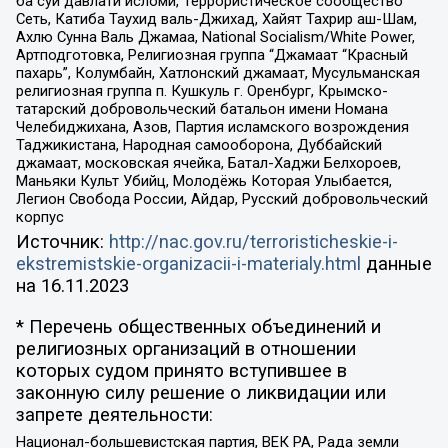
ба суи давлати исломи, Террористическое сообщество
Сеть, Катиба Таухид валь-Джихад, Хайят Тахрир аш-Шам,
Ахлю Сунна Валь Джамаа, National Socialism/White Power,
Артподготовка, Религиозная группа “Джамаат “Красный
пахарь”, Колумбайн, Хатлонский джамаат, Мусульманская
религиозная группа п. Кушкуль г. Оренбург, Крымско-
татарский добровольческий батальон имени Номана
Челебиджихана, Азов, Партия исламского возрождения
Таджикистана, Народная самооборона, Дуббайский
джамаат, московская ячейка, Батал-Хаджи Белхороев,
Маньяки Культ Убийц, Молодёжь Которая Улыбается,
Легион Свобода России, Айдар, Русский добровольческий
корпус
Источник:
http://nac.gov.ru/terroristicheskie-i-
ekstremistskie-organizacii-i-materialy.html
данные
на
16.11.2023
* Перечень общественных объединений и
религиозных организаций в отношении
которых судом принято вступившее в
законную силу решение о ликвидации или
запрете деятельности:
Национал-большевистская партия, ВЕК РА, Рада земли