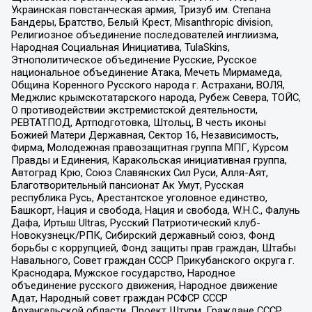
Украинская повстанческая армия, Тризуб им. Степана
Бандеры, Братство, Белый Крест, Misanthropic division,
Религиозное объединение последователей инглиизма,
Народная Социальная Инициатива, TulaSkins,
Этнополитическое объединение Русские, Русское
национальное объединение Атака, Мечеть Мирмамеда,
Община Коренного Русского народа г. Астрахани, ВОЛЯ,
Меджлис крымскотатарского народа, Рубеж Севера, ТОЙС,
О противодействии экстремистской деятельности,
РЕВТАТПОД, Артподготовка, Штольц, В честь иконы
Божией Матери Державная, Сектор 16, Независимость,
Фирма, Молодежная правозащитная группа МПГ, Курсом
Правды и Единения, Каракольская инициативная группа,
Автоград Крю, Союз Славянских Сил Руси, Алля-Аят,
Благотворительный пансионат Ак Умут, Русская
республика Русь, Арестантское уголовное единство,
Башкорт, Нация и свобода, Нация и свобода, W.H.С., Фалунь
Дафа, Иртыш Ultras, Русский Патриотический клуб-
Новокузнецк/РПК, Сибирский державный союз, Фонд
борьбы с коррупцией, Фонд защиты прав граждан, Штабы
Навального, Совет граждан СССР Прикубанского округа г.
Краснодара, Мужское государство, Народное
объединение русского движения, Народное движение
Адат, Народный совет граждан РСФСР СССР
Архангельской области, Проект Штурм, Граждане СССР,