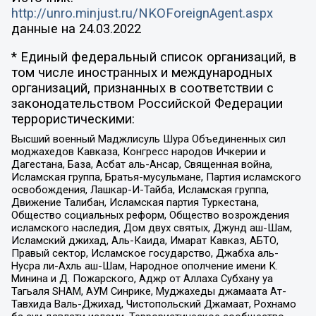
http://unro.minjust.ru/NKOForeignAgent.aspx
данные на
24.03.2022
* Единый федеральный список организаций, в
том числе иностранных и международных
организаций, признанных в соответствии с
законодательством Российской Федерации
террористическими:
Высший военный Маджлисуль Шура Объединенных сил
моджахедов Кавказа, Конгресс народов Ичкерии и
Дагестана, База, Асбат аль-Ансар, Священная война,
Исламская группа, Братья-мусульмане, Партия исламского
освобождения, Лашкар-И-Тайба, Исламская группа,
Движение Талибан, Исламская партия Туркестана,
Общество социальных реформ, Общество возрождения
исламского наследия, Дом двух святых, Джунд аш-Шам,
Исламский джихад, Аль-Каида, Имарат Кавказ, АБТО,
Правый сектор, Исламское государство, Джабха аль-
Нусра ли-Ахль аш-Шам, Народное ополчение имени К.
Минина и Д. Пожарского, Аджр от Аллаха Субхану уа
Тагьаля SHAM, АУМ Синрике, Муджахеды джамаата Ат-
Тавхида Валь-Джихад, Чистопольский Джамаат, Рохнамо