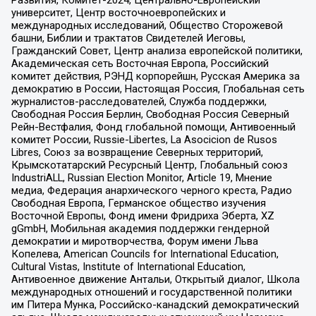
университет, Центр восточноевропейских и
международных исследований, Общество Сторожевой
башни, Библии и трактатов Свидетелей Иеговы,
Гражданский Совет, Центр анализа европейской политики,
Академическая сеть Восточная Европа, Российский
комитет действия, РЭНД корпорейшн, Русская Америка за
демократию в России, Настоящая Россия, Глобальная сеть
журналистов-расследователей, Служба поддержки,
Свободная Россия Берлин, Свободная Россия Северный
Рейн-Вестфалия, Фонд глобальной помощи, Антивоенный
комитет России, Russie-Libertes, La Asocicion de Rusos
Libres, Союз за возвращение Северных территорий,
Крымскотатарский Ресурсный Центр, Глобальный союз
IndustriALL, Russian Election Monitor, Article 19, Мнение
медиа, Федерация анархического черного креста, Радио
Свободная Европа, Германское общество изучения
Восточной Европы, Фонд имени Фридриха Эберта, XZ
gGmbH, Мобильная академия поддержки гендерной
демократии и миротворчества, Форум имени Льва
Копелева, American Councils for International Education,
Cultural Vistas, Institute of International Education,
Антивоенное движение Антальи, Открытый диалог, Школа
международных отношений и государственной политики
им Питера Мунка, Российско-канадский демократический