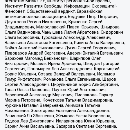
агентство МЕМО. РУ, Институт региональной прессы,
Институт Развития Свободы Информации, Экозащита!-
Женсовет, Общественный вердикт, Евразийская
антимонопольная ассоциация, Бедушев Петр Петрович,
Дзугкоева Регина Николаевна, Кривенко Сергей
Владимирович, Милославский Павел Юрьевич, Шнырова
Ольга Вадимовна, Чанышева Лилия Айратовна, Сидорович
Ольга Борисовна, Туровский Александр Алексеевич,
Васильева Анастасия Евгеньевна, Ривина Анна Валерьевна,
Бойко Анатолий Николаевич, Дугин Сергей Георгиевич,
Пивоваров Андрей Сергеевич, Аверин Виталий Евгеньевич,
Барахоев Магомед Бекханович, Шарипков Олег
Викторович, Мошель Ирина Ароновна, Шведов Григорий
Сергеевич, Пономарев Лев Александрович, Каргалицкий
Борис Юльевич, Созаев Валерий Валерьевич, Исламов
Тимур Рифгатович, Романова Ольга Евгеньевна, Щаров
Сергей Алексадрович, Цирульников Борис Альбертович,
Гасан Ольга Павловна, Паутов Юрий Анатольевич,
Верховский Александр Маркович, Пислакова-Паркер
Марина Петровна, Кочеткова Татьяна Владимировна,
Чуркина Наталья Валерьевна, Акимова Татьяна
Николаевна, Золотарева Екатерина Александровна,
Рачинский Ян Збигневич, Жемкова Елена Борисовна,
Гудков Лев Дмитриевич, Илларионова Юлия Юрьевна,
Саранг Анна Васильевна, Захарова Светлана Сергеевна,