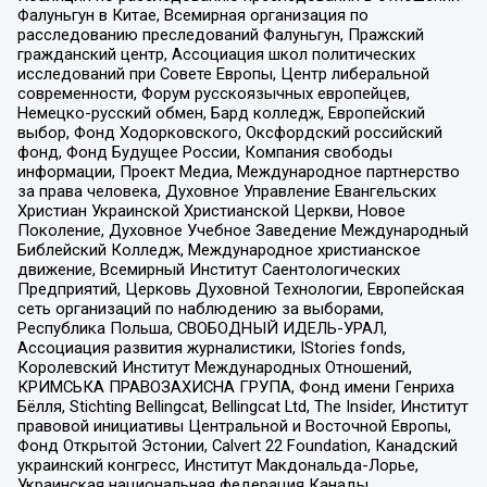
Фалуньгун в Китае, Всемирная организация по
расследованию преследований Фалуньгун, Пражский
гражданский центр, Ассоциация школ политических
исследований при Совете Европы, Центр либеральной
современности, Форум русскоязычных европейцев,
Немецко-русский обмен, Бард колледж, Европейский
выбор, Фонд Ходорковского, Оксфордский российский
фонд, Фонд Будущее России, Компания свободы
информации, Проект Медиа, Международное партнерство
за права человека, Духовное Управление Евангельских
Христиан Украинской Христианской Церкви, Новое
Поколение, Духовное Учебное Заведение Международный
Библейский Колледж, Международное христианское
движение, Всемирный Институт Саентологических
Предприятий, Церковь Духовной Технологии, Европейская
сеть организаций по наблюдению за выборами,
Республика Польша, СВОБОДНЫЙ ИДЕЛЬ-УРАЛ,
Ассоциация развития журналистики, IStories fonds,
Королевский Институт Международных Отношений,
КРИМСЬКА ПРАВОЗАХИСНА ГРУПА, Фонд имени Генриха
Бёлля, Stichting Bellingcat, Bellingcat Ltd, The Insider, Институт
правовой инициативы Центральной и Восточной Европы,
Фонд Открытой Эстонии, Calvert 22 Foundation, Канадский
украинский конгресс, Институт Макдональда-Лорье,
Украинская национальная федерация Канады,