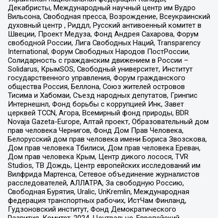
Декабристы, Международный научный центр им Вудро
Вильсона, Свободная пресса, Возрождение, Всеукраинский
духовный центр , Риддл, Русский антивоенный комитет в
Швеции, Проект Медуза, Фонд Андрея Сахарова, Форум
свободной России, Лига Свободных Наций, Transparеncy
International, Форум Свободных Народов ПостРоссии,
Солидарность с гражданским движением в России –
Solidarus, КрымSOS, Свободный университет, Институт
государственного управления, Форум гражданского
общества Россия, Беллона, Союз жителей островов
Тисима и Хабомаи, Съезд народных депутатов, Гринпис
Интернешнл, Фонд борьбы с коррупцией Инк, Завет
церквей TCCN, Агора, Всемирный фонд природы, BDR
Novaja Gazeta-Europe, Алтай проект, Образовательный дом
прав человека Чернигов, Фонд Дом Прав Человека,
Белорусский дом прав человека имени Бориса Звозскова,
Дом прав человека Тбилиси, Дом прав человека Ереван,
Дом прав человека Крым, Центр дикого лосося, TVR
Studios, ТВ Дождь, Центр европейских исследований им
Вилфрида Мартенса, Сетевое объединение журналистов
расследователей, АЛЛАТРА, За свободную Россию,
Свободная Бурятия, Uralic, UnKremlin, Международная
федерация транспортных рабочих, ИстЧам Финланд,
Гудзоновский институт, Фонд Демократического
Развития, Комитет-2024, Центрально-Европейский