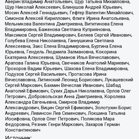
Аверин Владимир Анатольевич, Щур Татьяна Михайловна,
Щур Николай Алексеевич, Блинушов Андрей Юрьевич,
Мосин Алексей Геннадьевич, Гефтер Валентин Михайлович,
Симонов Алексей Кириллович, Флиге Ирина Анатольевна,
Мельникова Валентина Дмитриевна, Вититинова Елена
Владимировна, Баженова Светлана Куприяновна,
Максимов Сергей Владимирович, Беляев Сергей Иванович,
Голубева Елена Николаевна, Ганнушкина Светлана
Алексеевна, Закс Елена Владимировна, Буртина Елена
Юрьевна, Гендель Людмила Залмановна, Кокорина
Екатерина Алексеевна, Шуманов Илья Вячеславович,
Арапова Галина Юрьевна, Свечников Анатолий Мариевич,
Прохоров Вадим Юрьевич, Шахова Елена Владимировна,
Подузов Сергей Васильевич, Протасова Ирина
Вячеславовна, Литинский Леонид Борисович, Лукашевский
Сергей Маркович, Бахмин Вячеслав Иванович, Шабад
Анатолий Ефимович, Сухих Дарья Николаевна, Орлов Олег
Петрович, Добровольская Анна Дмитриевна, Королева
Александра Евгеньевна, Смирнов Владимир
Александрович, Вицин Сергей Ефимович, Золотухин Борис
Андреевич, Левинсон Лев Семенович, Локшина Татьяна
Иосифовна, Орлов Олег Петрович, Полякова Мара
Федоровна, Резник Генри Маркович, Захаров Герман
Константинович
Источник: