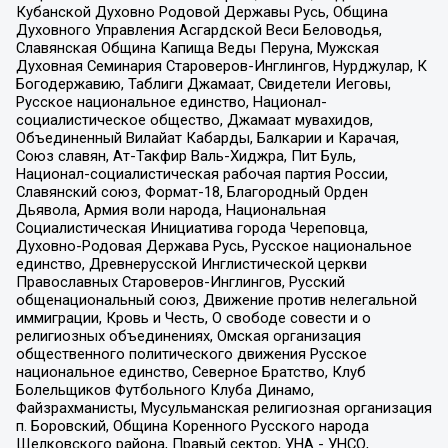
Кубанской Духовно Родовой Державы Русь, Община
Духовного Управления Асгардской Веси Беловодья,
Славянская Община Капища Веды Перуна, Мужская
Духовная Семинария Староверов-Инглингов, Нурджулар, К
Богодержавию, Таблиги Джамаат, Свидетели Иеговы,
Русское национальное единство, Национал-
социалистическое общество, Джамаат мувахидов,
Объединенный Вилайат Кабарды, Балкарии и Карачая,
Союз славян, Ат-Такфир Валь-Хиджра, Пит Буль,
Национал-социалистическая рабочая партия России,
Славянский союз, Формат-18, Благородный Орден
Дьявола, Армия воли народа, Национальная
Социалистическая Инициатива города Череповца,
Духовно-Родовая Держава Русь, Русское национальное
единство, Древнерусской Инглистической церкви
Православных Староверов-Инглингов, Русский
общенациональный союз, Движение против нелегальной
иммиграции, Кровь и Честь, О свободе совести и о
религиозных объединениях, Омская организация
общественного политического движения Русское
национальное единство, Северное Братство, Клуб
Болельщиков Футбольного Клуба Динамо,
Файзрахманисты, Мусульманская религиозная организация
п. Боровский, Община Коренного Русского народа
Щелковского района, Правый сектор, УНА - УНСО,