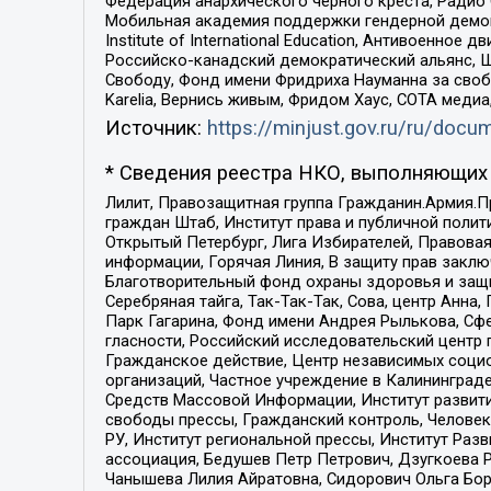
Федерация анархического черного креста, Радио
Мобильная академия поддержки гендерной демократи
Institute of International Education, Антивоенн
Российско-канадский демократический альянс, 
Свободу, Фонд имени Фридриха Науманна за свобо
Karelia, Вернись живым, Фридом Хаус, СОТА меди
Источник:
https://minjust.gov.ru/ru/doc
* Сведения реестра НКО, выполняющих 
Лилит, Правозащитная группа Гражданин.Армия.П
граждан Штаб, Институт права и публичной поли
Открытый Петербург, Лига Избирателей, Правова
информации, Горячая Линия, В защиту прав закл
Благотворительный фонд охраны здоровья и защи
Серебряная тайга, Так-Так-Так, Сова, центр Анн
Парк Гагарина, Фонд имени Андрея Рылькова, Сф
гласности, Российский исследовательский центр 
Гражданское действие, Центр независимых соци
организаций, Частное учреждение в Калининград
Средств Массовой Информации, Институт развити
свободы прессы, Гражданский контроль, Человек
РУ, Институт региональной прессы, Институт Ра
ассоциация, Бедушев Петр Петрович, Дзугкоева 
Чанышева Лилия Айратовна, Сидорович Ольга Бори