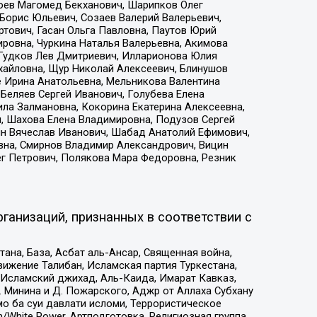
хоев Магомед Бекханович, Шарипков Олег
Борис Юльевич, Созаев Валерий Валерьевич,
тович, Гасан Ольга Павловна, Паутов Юрий
ровна, Чуркина Наталья Валерьевна, Акимова
 Гудков Лев Дмитриевич, Илларионова Юлия
ихайловна, Щур Николай Алексеевич, Блинушов
е Ирина Анатольевна, Мельникова Валентина
Беляев Сергей Иванович, Голубева Елена
ила Залмановна, Кокорина Екатерина Алексеевна,
, Шахова Елена Владимировна, Подузов Сергей
ин Вячеслав Иванович, Шабад Анатолий Ефимович,
вна, Смирнов Владимир Александрович, Вицин
ег Петрович, Полякова Мара Федоровна, Резник
ганизаций, признанных в соответствии с
на, База, Асбат аль-Ансар, Священная война,
ижение Талибан, Исламская партия Туркестана,
Исламский джихад, Аль-Каида, Имарат Кавказ,
 Минина и Д. Пожарского, Аджр от Аллаха Субхану
о ба суи давлати исломи, Террористическое
/White Power, Артподготовка, Религиозная группа