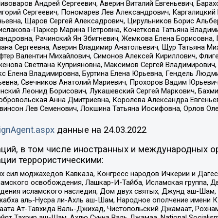
Пивоваров Андрей Сергеевич, Аверин Виталий Евгеньевич, Бара
горий Сергеевич, Пономарев Лев Александрович, Каргалицкий 
ньевна, Щаров Сергей Алексадрович, Цирульников Борис Альбер
ислакова-Паркер Марина Петровна, Кочеткова Татьяна Владими
сандровна, Рачинский Ян Збигневич, Жемкова Елена Борисовна,
лана Сергеевна, Аверин Владимир Анатольевич, Щур Татьяна М
фтер Валентин Михайлович, Симонов Алексей Кириллович, Флиг
женова Светлана Куприяновна, Максимов Сергей Владимирович, 
кс Елена Владимировна, Буртина Елена Юрьевна, Гендель Людм
евна, Свечников Анатолий Мариевич, Прохоров Вадим Юрьевич
инский Леонид Борисович, Лукашевский Сергей Маркович, Бахм
Добровольская Анна Дмитриевна, Королева Александра Евгенье
евинсон Лев Семенович, Локшина Татьяна Иосифовна, Орлов Ол
ignAgent.aspx
данные на
24.03.2022
ций, в том числе иностранных и международных ор
ции террористическими:
ил моджахедов Кавказа, Конгресс народов Ичкерии и Дагеста
ламского освобождения, Лашкар-И-Тайба, Исламская группа, Дв
ения исламского наследия, Дом двух святых, Джунд аш-Шам, 
жабха аль-Нусра ли-Ахль аш-Шам, Народное ополчение имени К.
ата Ат-Тавхида Валь-Джихад, Чистопольский Джамаат, Рохнам
ят Тахрир аш-Шам, Ахлю Сунна Валь Джамаа, National Socialism