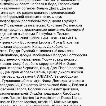
нтический совет, Человек в беде, Европейский
 извлечения органов, Фалунь Дафа, Друзья
рганизация по расследованию преследований
тр либеральной современности, Форум
 Оксфордский российский фонд, Фонд Будущее
е Управление Евангельских Христиан Украинской
еждународное христианское движение, Всемирный
людению за выборами, Республика Польша,
народных Отношений, КРИМСЬКА ПРАВОЗАХИСНА
ы Центральной и Восточной Европы, Фонд Открытой
иональная федерация Канады, Декабристы,
тр , Риддл, Русский антивоенный комитет в
nternational, Форум Свободных Народов ПостРоссии,
дарственного управления, Форум гражданского
рнешнл, Фонд борьбы с коррупцией Инк, Завет
прав человека Чернигов, Фонд Дом Прав Человека,
н, Дом прав человека Крым, Центр дикого лосося,
стов расследователей, АЛЛАТРА, За свободную
д, Гудзоновский институт, Фонд Демократического
сследований, Общество Сторожевой башни, Библии и
сточная Европа, Российский комитет действия,
-расследователей, Служба поддержки, Свободная
 Russie-Libertes, La Asocicion de Rusos Libres,
an Election Monitor, Article 19, Мнение медиа,