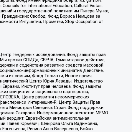
Европы, Фонд имени Фридриха Эберта, XZ gGmbH,
ls for International Education, Cultural Vistas,
ошений и государственной политики им Питера Мунка,
 Гражданских Свобод, Фонд Бориса Немцова за
имости Ингушетии, Прометей, Stop Occupation of
 Центр гендерных исследований, Фонд защиты прав
 Мы против СПИДа, СВЕЧА, Гуманитарное действие,
ддержки и содействия развитию средств массовой
р социально-информационных инициатив Действие,
 и их семьям, Фонд Тольятти, Новое время,
, Аналитический Центр Юрия Левады, Издательство
 Евразии, Институт прав человека, Фонд защиты
ких инициатив и социального партнерства,
ЕЛОВЕКА, Центр развития некоммерческих
 Трансперенси Интернешнл-Р, Центр Защиты Прав
овета Министров Северных Стран, Фонд поддержки
адемика Сахарова, Информационное агентство МЕМО.
ый вердикт, Евразийская антимонопольная
кий Павел Юрьевич, Шнырова Ольга Вадимовна,
 Евгеньевна, Ривина Анна Валерьевна, Бойко