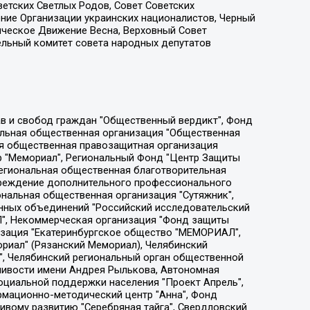
етских Светлых Родов, Совет Советских
ение Организации украинских националистов, Черный
ическое Движение Весна, Верховный Совет
ельный комитет совета народных депутатов
ции социально-правовых программ "Лилит", Дальневосточное общественное движение "Маяк", Санкт-Петербургская ЛГБТ-инициативная группа "Выход", Инициативная группа ЛГБТ+ "Реверс", Алексеев Андрей Викторович, Бекбулатова Таисия Львовна, Беляев Иван Михайлович, Владыкина Елена Сергеевна, Гельман Марат Александрович, Никульшина Вероника Юрьевна, Толоконникова Надежда Андреевна, Шендерович Виктор Анатольевич, Общество с ограниченной ответственностью "Данное сообщение", Общество с ограниченной ответственностью Издательский дом "Новая глава", Айнбиндер Александра Александровна, Московский комьюнити-центр для ЛГБТ+инициатив, Благотворительный фонд развития филантропии, Deutsche Welle (Германия, Kurt-Schumacher-Strasse 3, 53113 Bonn), Борзунова Мария Михайловна, Воробьев Виктор Викторович, Голубева Анна Львовна, Константинова Алла Михайловна, Малкова Ирина Владимировна, Мурадов Мурад Абдулгалимович, Осетинская Елизавета Николаевна, Понасенков Евгений Николаевич, Ганапольский Матвей Юрьевич, Киселев Евгений Алексеевич, Борухович Ирина Григорьевна, Дремин Иван Тимофеевич, Дубровский Дмитрий Викторович, Красноярская региональная общественная организация поддержки и развития альтернативных образовательных технологий и межкультурных коммуникаций "ИНТЕРРА", Маяковская Екатерина Алексеевна, Фейгин Марк Захарович, Филимонов Андрей Викторович, Дзугкоева Регина Николаевна, Доброхотов Роман Александрович, Дудь Юрий Александрович, Елкин Сергей Владимирович, Кругликов Кирилл Игоревич, Сабунаева Мария Леонидовна, Семенов Алексей Владимирович, Шаинян Карен Багратович, Шульман Екатерина Михайловна, Асафьев Артур Валерьевич, Вахштайн Виктор Семенович, Венедиктов Алексей Алексеевич, Лушникова Екатерина Евгеньевна, Волков Леонид Михайлович, Невзоров Александр Глебович, Пархоменко Сергей Борисович, Сироткин Ярослав Николаевич, Кара-Мурза Владимир Владимирович, Баранова Наталья Владимировна, Гозман Леонид Яковлевич, Кагарлицкий Борис Юльевич, Климарев Михаил Валерьевич, Милов Владимир Станиславович, Автономная некоммерческая организация Краснодарский центр современного искусства "Типография", Моргенштерн Алишер Тагирович, Соболь Любовь Эдуардовна, Общество с ограниченной ответственностью "ЛИЗА НОРМ", Каспаров Гарри Кимович, Ходорковский Михаил Борисович, Общество с ограниченной ответственностью "Апрельские тезисы", Данилович Ирина Брониславовна, Кашин Олег Владимирович, Петров Николай Владимирович, Пивоваров Алексей Владимирович, Соколов Михаил Владимирович, Цветкова Юлия Владимировна, Чичваркин Евгений Александрович, Комитет против пыток/Команда против пыток, Общество с ограниченной ответственностью "Первый научный", Общество с ограниченной ответственностью "Вертолет и ко", Белоцерковская Вероника Борисовна, Кац Максим Евгеньевич, Лазарева Татьяна Юрьевна, Шаведдинов Руслан Табризович, Яшин Илья Валерьевич, Общество с ограниченной ответственностью "Иноагент ААВ", Алешковский Дмитрий Петрович, Альбац Евгения Марковна, Быков Дмитрий Львович, Галямина Юлия Евгеньевна, Лойко Сергей Леонидович, Мартынов Кирилл Константинович, Медведев Сергей Александрович, Крашенинников Федор Геннадиевич, Гордеева Катерина Вл