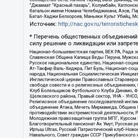
“Джамаат “Красный пахарь”, Колумбайн, Хатлонск
батальон имени Номана Челебиджихана, Азов, Па
Батал-Хаджи Белхороев, Маньяки Культ Убийц, М
Источник:
http://nac.gov.ru/terroristichesk
* Перечень общественных объединений 
силу решение о ликвидации или запрете
Национал-большевистская партия, ВЕК РА, Рада 
Славянская Община Капища Веды Перуна, Мужская
Русское национальное единство, Национал-социа
Ат-Такфир Валь-Хиджра, Пит Буль, Национал-соц
народа, Национальная Социалистическая Инициат
Инглистической церкви Православных Староверов
свободе совести и о религиозных объединениях,
Клуб Болельщиков Футбольного Клуба Динамо, Фа
Щелковского района, Правый сектор, УНА - УНСО, У
Религиозное объединение последователей инглии
объединение Атака, Мечеть Мирмамеда, Община К
противодействии экстремистской деятельности, 
Молодежная правозащитная группа МПГ, Курсом П
Благотворительный пансионат Ак Умут, Русская ре
Иртыш Ultras, Русский Патриотический клуб-Нов
Навального, Совет граждан СССР Прикубанского 