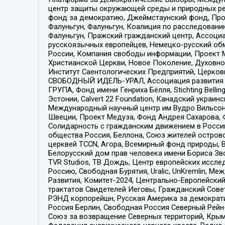
центр защиты окружающей среды и природных ресу
фонд за демократию, Джеймстаунский фонд, Прож
Фалуньгун, Фалуньгун, Коалиция по расследован
Фалуньгун, Пражский гражданский центр, Ассоци
русскоязычных европейцев, Немецко-русский об
России, Компания свободы информации, Проект М
Христианской Церкви, Новое Поколение, Духовн
Институт Саентологических Предприятий, Церков
СВОБОДНЫЙ ИДЕЛЬ-УРАЛ, Ассоциация развития ж
ГРУПА, Фонд имени Генриха Бёлля, Stichting Bellin
Эстонии, Calvert 22 Foundation, Канадский укра
Международный научный центр им Вудро Вильсона
Швеции, Проект Медуза, Фонд Андрея Сахарова, Ф
Солидарность с гражданским движением в России 
общества Россия, Беллона, Союз жителей острово
церквей TCCN, Агора, Всемирный фонд природы, B
Белорусский дом прав человека имени Бориса Зво
TVR Studios, ТВ Дождь, Центр европейских иссл
Россию, Свободная Бурятия, Uralic, UnKremlin, 
Развития, Комитет-2024, Центрально-Европейски
трактатов Свидетелей Иеговы, Гражданский Совет
РЭНД корпорейшн, Русская Америка за демократи
Россия Берлин, Свободная Россия Северный Рейн-В
Союз за возвращение Северных территорий, Крымско