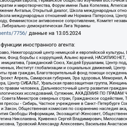
 Свободная Европа, Германское общество изучения Восточной 
и и миротворчества, Форум имени Льва Копелева, American Counci
ое движение Антальи, Открытый диалог, Школа международных отн
Школа международных отношений им Нормана Патерсона, Центр
ду, Феминистское антивоенное сопротивление, Комитет независ
а, Либерально-демократическая Лига Украины
uments/7756/
данные на
13.05.2024
функции иностранного агента:
раво, Нижегородский центр немецкой и европейской культуры,
тики, Фонд борьбы с коррупцией, Альянс врачей, НАСИЛИЮ.НЕТ,
я инициатива, Гражданский Союз, Хасдей Ерушалаим, Центр по
юченных, Институт глобализации и социальных движений, Цент
ты прав граждан, Благотворительный фонд помощи осужденным
а, Проект Апрель, Самарская губерния, Эра здоровья, Мемориал
ера, Центр СИБАЛЬТ, Уральская правозащитная группа, Женщины
по правам человека, Дальневосточный центр развития гражданс
ологических исследований, Сутяжник, АКАДЕМИЯ ПО ПРАВАМ Ч
е Совета Министров северных стран, Гражданское содействие,
я прессы - Сибирь, Частное учреждение в Санкт-Петербурге С
 и Закон, Общественная комиссия по сохранению наследия ак
звития Свободы Информации, Экозащита!-Женсовет, Общественн
Регина Николаевна, Кривенко Сергей Владимирович, Милославс
совна, Туровский Александр Алексеевич, Васильева Анастасия