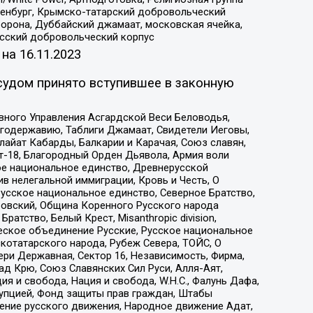
Оренбург, Крымско-татарский добровольческий
орона, Дуббайский джамаат, московская ячейка,
усский добровольческий корпус
 на
16.11.2023
судом принято вступившее в законную
вного Управления Асгардской Веси Беловодья,
годержавию, Таблиги Джамаат, Свидетели Иеговы,
айат Кабарды, Балкарии и Карачая, Союз славян,
т-18, Благородный Орден Дьявола, Армия воли
ое национальное единство, Древнерусской
 нелегальной иммиграции, Кровь и Честь, О
усское национальное единство, Северное Братство,
ровский, Община Коренного Русского народа
атство, Белый Крест, Misanthropic division,
еское объединение Русские, Русское национальное
котатарского народа, Рубеж Севера, ТОЙС, О
ри Державная, Сектор 16, Независимость, Фирма,
д Крю, Союз Славянских Сил Руси, Алля-Аят,
я и свобода, Нация и свобода, W.H.С., Фалунь Дафа,
рупцией, Фонд защиты прав граждан, Штабы
ение русского движения, Народное движение Адат,