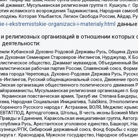
ий джамаат, Мусульманская религиозная группа п. Кушкуль г. 
ртия исламского возрождения Таджикистана, Народная самооб
олодёжь Которая Улыбается, Легион Свобода России, Айдар, Р
ie-i-ekstremistskie-organizacii-i-materialy.html
данные
и религиозных организаций в отношении которых 
 деятельности:
земли Кубанской Духовно Родовой Державы Русь, Община Духо
 Духовная Семинария Староверов-Инглингов, Нурджулар, К Бо
листическое общество, Джамаат мувахидов, Объединенный Вил
иалистическая рабочая партия России, Славянский союз, Форма
ива города Череповца, Духовно-Родовая Держава Русь, Русск
-Инглингов, Русский общенациональный союз, Движение против
 Омская организация общественного политического движения Р
йзрахманисты, Мусульманская религиозная организация п. Бо
краинская повстанческая армия, Тризуб им. Степана Бандеры, Бр
зма, Народная Социальная Инициатива, TulaSkins, Этнополитич
оренного Русского народа г. Астрахани, ВОЛЯ, Меджлис крымс
РЕВТАТПОД, Артподготовка, Штольц, В честь иконы Божией Мате
равды и Единения, Каракольская инициативная группа, Автогра
спублика Русь, Арестантское уголовное единство, Башкорт, Наци
окузнецк/РПК, Сибирский державный союз, Фонд борьбы с кор
округа г. Краснодара, Мужское государство, Народное объедин