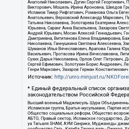
Анатолий Николаевич, Дугин Сергей Георгиевич, 
Викторович, Мошель Ирина Ароновна, Шведов Гри
Исламов Тимур Рифгатович, Романова Ольга Евге
Анатольевич, Верховский Александр Маркович, П
Татьяна Николаевна, Золотарева Екатерина Алек
Юрьевна, Саранг Анна Васильевна, Захарова Свет
Андрей Юрьевич, Мосин Алексей Геннадьевич, Ге
Дмитриевна, Вититинова Елена Владимировна, Ба
Николаевна, Ганнушкина Светлана Алексеевна, За
Шуманов Илья Вячеславович, Арапова Галина Юрь
Васильевич, Протасова Ирина Вячеславовна, Лит
Сухих Дарья Николаевна, Орлов Олег Петрович, 
Сергей Ефимович, Золотухин Борис Андреевич, Л
Генри Маркович, Захаров Герман Константинович
Источник:
http://unro.minjust.ru/NKOFore
* Единый федеральный список организа
законодательством Российской Федера
Высший военный Маджлисуль Шура Объединенных с
Исламская группа, Братья-мусульмане, Партия ис
Общество социальных реформ, Общество возрожд
АБТО, Правый сектор, Исламское государство, Д
уа Тагьаля SHAM, АУМ Синрике, Муджахеды джама
сообщество Сеть, Катиба Таухид валь-Джихад, Хай