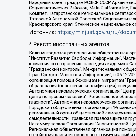
Народный совет граждан РСФСР СССР Архангельск
Социалистических Районов, Meta Platforms Inc, 
Комитет, Татарстанское Региональное Всетатар
Татарской Автономной Советской Социалистическ
Красноярского края, Этническое национальное о
Источник:
https://minjust.gov.ru/ru/doc
* Реестр иностранных агентов:
Калининградская региональная общественная организация "Экозащита!-Женсовет", Фонд содействия защите прав и свобод граждан "Общественный вердикт", Фонд "Институт Развития Свободы Информации", Частное учреждение "Информационное агентство МЕМО. РУ", Региональная общественная организация "Общественная комиссия по сохранению наследия академика Сахарова", Фонд поддержки свободы прессы, Санкт-Петербургская общественная правозащитная организация "Гражданский контроль", Межрегиональная общественная организация "Информационно-просветительский центр "Мемориал", Региональный Фонд "Центр Защиты Прав Средств Массовой Информации", с 05.12.2023 Фонд "Центр Защиты Прав Средств массовой информации", Региональная общественная благотворительная организация помощи беженцам и мигрантам "Гражданское содействие", Негосударственное образовательное учреждение дополнительного профессионального образования (повышение квалификации) специалистов "АКАДЕМИЯ ПО ПРАВАМ ЧЕЛОВЕКА", Свердловская региональная общественная организация "Сутяжник", Автономная некоммерческая организация "Центр независимых социологических исследований", Союз общественных объединений "Российский исследовательский центр по правам человека", Региональное общественное учреждение научно-информационный центр "МЕМОРИАЛ", Некоммерческая организация "Фонд защиты гласности", Автономная некоммерческая организация "Институт прав человека", Городская общественная организация "Екатеринбургское общество "МЕМОРИАЛ", Городская общественная организация "Рязанское историко-просветительское и правозащитное общество "Мемориал" (Рязанский Мемориал), Челябинский региональный орган общественной самодеятельности – женское общественное объединение "Женщины Евразии", Челябинский региональный орган общественной самодеятельности "Уральская правозащитная группа", Фонд содействия защите здоровья и социальной справедливости имени Андрея Рылькова, Автономная Некоммерческая Организация "Аналитический Центр Юрия Левады", Автономная некоммерческая организация социальной поддержки населения "Проект Апрель", Региональная общественная организация помощи женщинам и детям, находящимся в кризисной ситуации "Информационно-методический центр "Анна", Фонд содействия развитию массовых коммуникаций и правовому просвещению "Так-так-Так", Фонд содействия устойчивому развитию "Серебряная тайга", Свердловский региональный общественный фонд социальных проектов "Новое время", "Idel.Реалии", Кавказ.Реалии, Крым.Реалии, Телеканал Настоящее Время, Татаро-башкирская служба Радио Свобода (Azatliq Radiosi), Радио Свободная Европа/Радио Свобода (PCE/PC), "Сибирь.Реалии", "Фактограф", Благотворительный фонд помощи осужденным и их семьям, Автономная некоммерческая организация "Институт глобализации и социальных движений", Фонд "В защиту прав заключенных", Частное учреждение "Центр поддержки и содействия развитию средств массовой информации", Пензенский региональный общественный благотворительный фонд "Гражданский союз", "Север.Реалии", Некоммерческая организация Фонд "Правовая инициатива", 