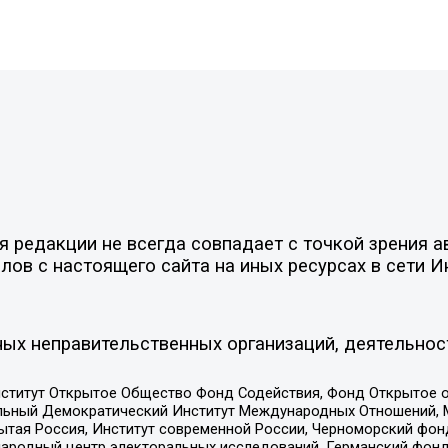
редакции не всегда совпадает с точкой зрения ав
ов с настоящего сайта на иных ресурсах в сети И
ых неправительственных организаций, деятельнос
ститут Открытое Общество Фонд Содействия, Фонд Открытое 
альный Демократический Институт Международных Отношений,
тая Россия, Институт современной России, Черноморский фонд
родный центр электоральных исследований, Германский фонд