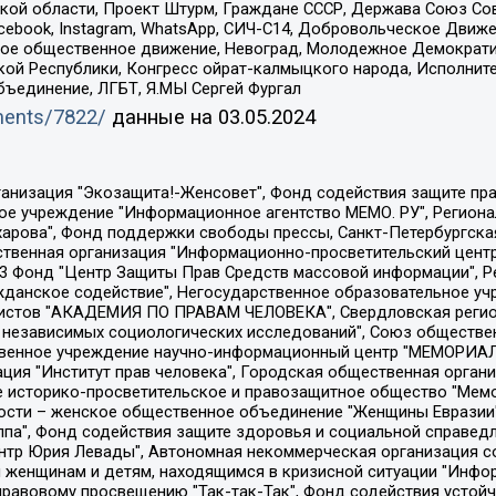
ой области, Проект Штурм, Граждане СССР, Держава Союз Сов
Facebook, Instagram, WhatsApp, СИЧ-С14, Добровольческое Движ
ское общественное движение, Невоград, Молодежное Демократ
ой Республики, Конгресс ойрат-калмыцкого народа, Исполнит
бъединение, ЛГБТ, Я.МЫ Сергей Фургал
uments/7822/
данные на
03.05.2024
Общество с ограниченной ответственностью "Радио Свободная Европа/Радио Свобода", Чешское информационное агентство "MEDIUM-ORIENT", Красноярская региональная общественная организация "Мы против СПИДа", Камалягин Денис Николаевич, Маркелов Сергей Евгеньевич, Пономарев Лев Александрович, Савицкая Людмила Алексеевна, Автономная некоммерческая организация "Центр по работе с проблемой насилия "НАСИЛИЮ.НЕТ", Межрегиональный профессиональный союз работников здравоохранения "Альянс врачей", Юридическое лицо, зарегистрированное в Латвийской Республике, SIA "Medusa Project" (регистрационный номер 40103797863, дата регистрации 10.06.2014), Некоммерческая организация "Фонд по борьбе с коррупцией", Автономная некоммерческая организация "Институт права и публичной политики", Баданин Роман Сергеевич, Гликин Максим Александрович, Железнова Мария Михайловна, Лукьянова Юлия Сергеевна, Маетная Елизавета Витальевна, Маняхин Петр Борисович, Чуракова Ольга Владимировна, Ярош Юлия Петровна, Юридическое лицо "The Insider SIA", зарегистрированное в Риге, Латвийская Республика (дата регистрации 26.06.2015), являющееся администратором доменного имени интернет-издания "The Insider SIA", https://theins.ru, Постернак Алексей Евгеньевич, Рубин Михаил Аркадьевич, Анин Роман Александрович, Юридическое лицо Istories fonds, зарегистрированное в Латвийской Республике (регистрационный номер 50008295751, дата регистрации 24.02.2020), Великовский Дмитрий Александрович, Долинина Ирина Николаевна, Мароховская Алеся Алексеевна, Шлейнов Роман Юрьевич, Шмагун Олеся Валентиновна, Общество с ограниченной ответственностью "Альтаир 2021", Общество с ограниченной ответственностью "Вега 2021", Общество с ограниченной ответственностью "Главный редактор 2021", Общество с ограниченной ответственностью "Ромашки монолит", Важенков Артем Валерьевич, Ивановская областная общественная организация "Центр гендерных исследований", Гурман Юрий Альбертович, Медиапроект "ОВД-Инфо", Егоров Владимир Владимирович, Жилинский Владимир Александрович, Общество с ограниченной ответственностью "ЗП", Иванова София Юрьевна, Карезина Инна Павловна, Кильтау Екатерина Викторовна, Петров Алексей Викторович, Пискунов Сергей Евгеньевич, Смирнов Сергей Сергеевич, Тихонов Михаил Сергеевич, Общество с ограниченной ответственностью "ЖУРНАЛИСТ-ИНОСТРАННЫЙ АГЕНТ", Арапова Галина Юрьевна, Вольтская Татьяна Анатольевна, Американская компания "Mason G.E.S. Anonymous Foundation" (США), являющаяся владельцем интернет-издания https://mnews.world/, Компания "Stichting Bellingcat", зарегистрированная в Нидерландах (дата регистрации 11.07.2018), Захаров Андрей Вячеславович, Клепиковская Екатерина Дмитриевна, Общество с ограниченной ответственностью "МЕМО", Перл Роман Александрович, Симонов Евгений Алексеевич, Соловьева Елена Анатольевна, Сотников Даниил Владимирович, Сурначева Елизавета Дмитриевна, Автономная некоммерческая организация по защите прав человека и информированию населения "Якутия – Наше Мнение", Общество с ограниченной ответственностью "Москоу диджитал медиа", с 26.01.2023 Общество с ограниченной ответственностью "Чайка Белые сады", Ветошкина Валерия Валерьевна, Заговора Максим Александрович, Межрегиональное общественное движение "Российская ЛГБТ - сеть", Оленичев Максим Владимирович, Павлов Иван Юрьевич, Скворцова Елена Сергеевна, Общество с ограниченной ответственностью "Как бы инагент", Кочетков Игорь Викторович, Общество с ограниченной ответственностью "Честные выборы", Еланчик Олег Александрович, Общество с ограниченной ответственностью "Нобелевский призыв", Гималова Регина Эмилевна, Григорьев Андрей Валерьевич, Григорьева Алина Александровна, Ассоциация по содействию защите прав призывников, альтернативнослужащих и военнослужащих "Правозащитная группа "Гражданин.Армия.Право", Хисамова Регина Фаритовна, Автономная некоммерческая организация по реализа