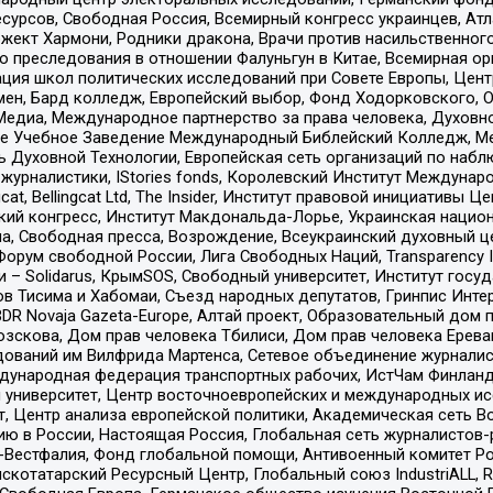
рсов, Свободная Россия, Всемирный конгресс украинцев, Атла
ект Хармони, Родники дракона, Врачи против насильственного
ию преследования в отношении Фалуньгун в Китае, Всемирная о
ация школ политических исследований при Совете Европы, Цен
мен, Бард колледж, Европейский выбор, Фонд Ходорковского,
едиа, Международное партнерство за права человека, Духовно
ое Учебное Заведение Международный Библейский Колледж, М
ь Духовной Технологии, Европейская сеть организаций по наб
урналистики, IStories fonds, Королевский Институт Между
gcat, Bellingcat Ltd, The Insider, Институт правовой инициатив
инский конгресс, Институт Макдональда-Лорье, Украинская нац
, Свободная пресса, Возрождение, Всеукраинский духовный цен
орум свободной России, Лига Свободных Наций, Transparеncy I
– Solidarus, КрымSOS, Свободный университет, Институт госу
в Тисима и Хабомаи, Съезд народных депутатов, Гринпис Инте
DR Novaja Gazeta-Europe, Алтай проект, Образовательный дом 
зскова, Дом прав человека Тбилиси, Дом прав человека Ерева
едований им Вилфрида Мартенса, Сетевое объединение журнали
Международная федерация транспортных рабочих, ИстЧам Финлан
й университет, Центр восточноевропейских и международных и
, Центр анализа европейской политики, Академическая сеть Во
ю в России, Настоящая Россия, Глобальная сеть журналистов
естфалия, Фонд глобальной помощи, Антивоенный комитет России,
татарский Ресурсный Центр, Глобальный союз IndustriALL, Russi