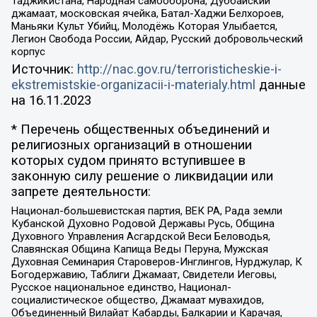
Таджикистана, Народная самооборона, Дуббайский
джамаат, московская ячейка, Батал-Хаджи Белхороев,
Маньяки Культ Убийц, Молодёжь Которая Улыбается,
Легион Свобода России, Айдар, Русский добровольческий
корпус
Источник:
http://nac.gov.ru/terroristicheskie-i-
ekstremistskie-organizacii-i-materialy.html
данные
на
16.11.2023
* Перечень общественных объединений и
религиозных организаций в отношении
которых судом принято вступившее в
законную силу решение о ликвидации или
запрете деятельности:
Национал-большевистская партия, ВЕК РА, Рада земли
Кубанской Духовно Родовой Державы Русь, Община
Духовного Управления Асгардской Веси Беловодья,
Славянская Община Капища Веды Перуна, Мужская
Духовная Семинария Староверов-Инглингов, Нурджулар, К
Богодержавию, Таблиги Джамаат, Свидетели Иеговы,
Русское национальное единство, Национал-
социалистическое общество, Джамаат мувахидов,
Объединенный Вилайат Кабарды, Балкарии и Карачая,