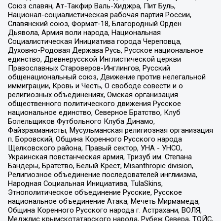
Союз славян, Ат-Такфир Валь-Хиджра, Пит Буль,
Национал-социалистическая рабочая партия России,
Славянский союз, Формат-18, Благородный Орден
Дьявола, Армия воли народа, Национальная
Социалистическая Инициатива города Череповца,
Духовно-Родовая Держава Русь, Русское национальное
единство, Древнерусской Инглистической церкви
Православных Староверов-Инглингов, Русский
общенациональный союз, Движение против нелегальной
иммиграции, Кровь и Честь, О свободе совести и о
религиозных объединениях, Омская организация
общественного политического движения Русское
национальное единство, Северное Братство, Клуб
Болельщиков Футбольного Клуба Динамо,
Файзрахманисты, Мусульманская религиозная организация
п. Боровский, Община Коренного Русского народа
Щелковского района, Правый сектор, УНА - УНСО,
Украинская повстанческая армия, Тризуб им. Степана
Бандеры, Братство, Белый Крест, Misanthropic division,
Религиозное объединение последователей инглиизма,
Народная Социальная Инициатива, TulaSkins,
Этнополитическое объединение Русские, Русское
национальное объединение Атака, Мечеть Мирмамеда,
Община Коренного Русского народа г. Астрахани, ВОЛЯ,
Меджлис крымскотатарского народа, Рубеж Севера, ТОЙС,