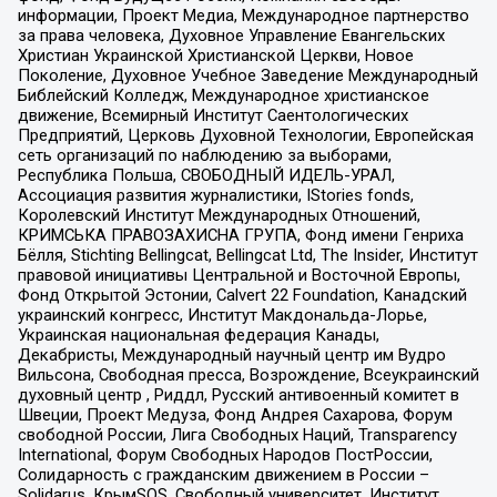
информации, Проект Медиа, Международное партнерство
за права человека, Духовное Управление Евангельских
Христиан Украинской Христианской Церкви, Новое
Поколение, Духовное Учебное Заведение Международный
Библейский Колледж, Международное христианское
движение, Всемирный Институт Саентологических
Предприятий, Церковь Духовной Технологии, Европейская
сеть организаций по наблюдению за выборами,
Республика Польша, СВОБОДНЫЙ ИДЕЛЬ-УРАЛ,
Ассоциация развития журналистики, IStories fonds,
Королевский Институт Международных Отношений,
КРИМСЬКА ПРАВОЗАХИСНА ГРУПА, Фонд имени Генриха
Бёлля, Stichting Bellingcat, Bellingcat Ltd, The Insider, Институт
правовой инициативы Центральной и Восточной Европы,
Фонд Открытой Эстонии, Calvert 22 Foundation, Канадский
украинский конгресс, Институт Макдональда-Лорье,
Украинская национальная федерация Канады,
Декабристы, Международный научный центр им Вудро
Вильсона, Свободная пресса, Возрождение, Всеукраинский
духовный центр , Риддл, Русский антивоенный комитет в
Швеции, Проект Медуза, Фонд Андрея Сахарова, Форум
свободной России, Лига Свободных Наций, Transparеncy
International, Форум Свободных Народов ПостРоссии,
Солидарность с гражданским движением в России –
Solidarus, КрымSOS, Свободный университет, Институт