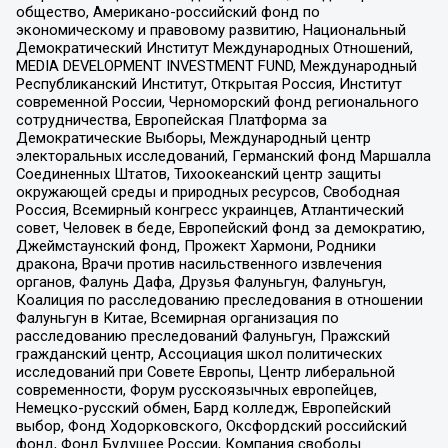
общество, Американо-российский фонд по
экономическому и правовому развитию, Национальный
Демократический Институт Международных Отношений,
MEDIA DEVELOPMENT INVESTMENT FUND, Международный
Республиканский Институт, Открытая Россия, Институт
современной России, Черноморский фонд регионального
сотрудничества, Европейская Платформа за
Демократические Выборы, Международный центр
электоральных исследований, Германский фонд Маршалла
Соединенных Штатов, Тихоокеанский центр защиты
окружающей среды и природных ресурсов, Свободная
Россия, Всемирный конгресс украинцев, Атлантический
совет, Человек в беде, Европейский фонд за демократию,
Джеймстаунский фонд, Прожект Хармони, Родники
дракона, Врачи против насильственного извлечения
органов, Фалунь Дафа, Друзья Фалуньгун, Фалуньгун,
Коалиция по расследованию преследования в отношении
Фалуньгун в Китае, Всемирная организация по
расследованию преследований Фалуньгун, Пражский
гражданский центр, Ассоциация школ политических
исследований при Совете Европы, Центр либеральной
современности, Форум русскоязычных европейцев,
Немецко-русский обмен, Бард колледж, Европейский
выбор, Фонд Ходорковского, Оксфордский российский
фонд, Фонд Будущее России, Компания свободы