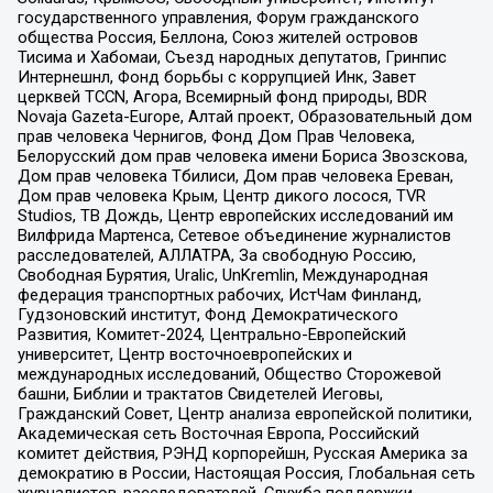
государственного управления, Форум гражданского
общества Россия, Беллона, Союз жителей островов
Тисима и Хабомаи, Съезд народных депутатов, Гринпис
Интернешнл, Фонд борьбы с коррупцией Инк, Завет
церквей TCCN, Агора, Всемирный фонд природы, BDR
Novaja Gazeta-Europe, Алтай проект, Образовательный дом
прав человека Чернигов, Фонд Дом Прав Человека,
Белорусский дом прав человека имени Бориса Звозскова,
Дом прав человека Тбилиси, Дом прав человека Ереван,
Дом прав человека Крым, Центр дикого лосося, TVR
Studios, ТВ Дождь, Центр европейских исследований им
Вилфрида Мартенса, Сетевое объединение журналистов
расследователей, АЛЛАТРА, За свободную Россию,
Свободная Бурятия, Uralic, UnKremlin, Международная
федерация транспортных рабочих, ИстЧам Финланд,
Гудзоновский институт, Фонд Демократического
Развития, Комитет-2024, Центрально-Европейский
университет, Центр восточноевропейских и
международных исследований, Общество Сторожевой
башни, Библии и трактатов Свидетелей Иеговы,
Гражданский Совет, Центр анализа европейской политики,
Академическая сеть Восточная Европа, Российский
комитет действия, РЭНД корпорейшн, Русская Америка за
демократию в России, Настоящая Россия, Глобальная сеть
журналистов-расследователей, Служба поддержки,