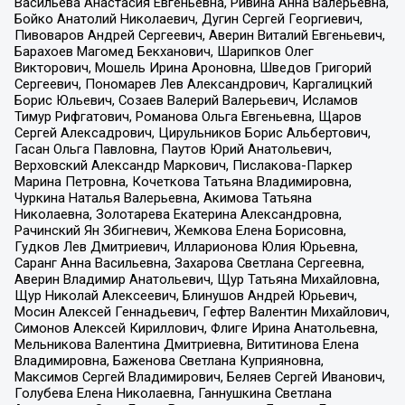
Васильева Анастасия Евгеньевна, Ривина Анна Валерьевна,
Бойко Анатолий Николаевич, Дугин Сергей Георгиевич,
Пивоваров Андрей Сергеевич, Аверин Виталий Евгеньевич,
Барахоев Магомед Бекханович, Шарипков Олег
Викторович, Мошель Ирина Ароновна, Шведов Григорий
Сергеевич, Пономарев Лев Александрович, Каргалицкий
Борис Юльевич, Созаев Валерий Валерьевич, Исламов
Тимур Рифгатович, Романова Ольга Евгеньевна, Щаров
Сергей Алексадрович, Цирульников Борис Альбертович,
Гасан Ольга Павловна, Паутов Юрий Анатольевич,
Верховский Александр Маркович, Пислакова-Паркер
Марина Петровна, Кочеткова Татьяна Владимировна,
Чуркина Наталья Валерьевна, Акимова Татьяна
Николаевна, Золотарева Екатерина Александровна,
Рачинский Ян Збигневич, Жемкова Елена Борисовна,
Гудков Лев Дмитриевич, Илларионова Юлия Юрьевна,
Саранг Анна Васильевна, Захарова Светлана Сергеевна,
Аверин Владимир Анатольевич, Щур Татьяна Михайловна,
Щур Николай Алексеевич, Блинушов Андрей Юрьевич,
Мосин Алексей Геннадьевич, Гефтер Валентин Михайлович,
Симонов Алексей Кириллович, Флиге Ирина Анатольевна,
Мельникова Валентина Дмитриевна, Вититинова Елена
Владимировна, Баженова Светлана Куприяновна,
Максимов Сергей Владимирович, Беляев Сергей Иванович,
Голубева Елена Николаевна, Ганнушкина Светлана