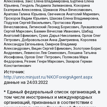
Алексеевна, Закс Елена Владимировна, Буртина Елена
Юрьевна, Гендель Людмила Залмановна, Кокорина
Екатерина Алексеевна, Шуманов Илья Вячеславович,
Арапова Галина Юрьевна, Свечников Анатолий Мариевич,
Прохоров Вадим Юрьевич, Шахова Елена Владимировна,
Подузов Сергей Васильевич, Протасова Ирина
Вячеславовна, Литинский Леонид Борисович, Лукашевский
Сергей Маркович, Бахмин Вячеслав Иванович, Шабад
Анатолий Ефимович, Сухих Дарья Николаевна, Орлов Олег
Петрович, Добровольская Анна Дмитриевна, Королева
Александра Евгеньевна, Смирнов Владимир
Александрович, Вицин Сергей Ефимович, Золотухин Борис
Андреевич, Левинсон Лев Семенович, Локшина Татьяна
Иосифовна, Орлов Олег Петрович, Полякова Мара
Федоровна, Резник Генри Маркович, Захаров Герман
Константинович
Источник:
http://unro.minjust.ru/NKOForeignAgent.aspx
данные на
24.03.2022
* Единый федеральный список организаций, в
том числе иностранных и международных
организаций, признанных в соответствии с