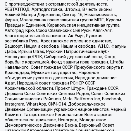
О противодействии экстремистской деятельности,
РЕВТАТПОД, Артподготовка, Штольц, В честь иконы
Божией Матери Державная, Сектор 16, Независимость,
Фирма, Молодежная правозащитная группа МПГ, Курсом
Правды и Единения, Каракольская инициативная группа,
Автоград Крю, Союз Славянских Сил Руси, Алля-Аят,
Благотворительный пансионат Ак Умут, Русская
республика Русь, Арестантское уголовное единство,
Башкорт, Нация и свобода, Нация и свобода, W.H.С., Фалунь
Дафа, Иртыш Ultras, Русский Патриотический клуб-
Новокузнецк/РПК, Сибирский державный союз, Фонд
борьбы с коррупцией, Фонд защиты прав граждан, Штабы
Навального, Совет граждан СССР Прикубанского округа г.
Краснодара, Мужское государство, Народное
объединение русского движения, Народное движение
Адат, Народный совет граждан РСФСР СССР
Архангельской области, Проект Штурм, Граждане СССР,
Держава Союз Советских Светлых Родов, Совет Советских
Социалистических Районов, Meta Platforms Inc, Facebook,
Instagram, WhatsApp, СИЧ-С14, Добровольческое
Движение Организации украинских националистов, Черный
Комитет, Татарстанское Региональное Всетатарское
общественное движение, Невоград, Молодежное
Демократическое Движение Весна, Верховный Совет
Татарской Автономной Советской Социалистической