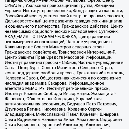
Гагарина, Фонд имени Андрея Рылькова, Сфера, Центр
СИБАЛЬТ, Уральская правозащитная группа, Женщины
Евразии, Институт прав человека, Фонд защиты гласности,
Российский исследовательский центр по правам человека,
Дальневосточный центр развития гражданских инициатив
и социального партнерства, Гражданское действие, Центр
независимых социологических исследований, Сутяжник,
АКАДЕМИЯ ПО ПРАВАМ ЧЕЛОВЕКА, Центр развития
некоммерческих организаций, Частное учреждение в
Калининграде Совета Министров северных стран,
Гражданское содействие, Трансперенси Интернешнл-Р,
Центр Защиты Прав Средств Массовой Информации,
Институт развития прессы - Сибирь, Частное учреждение в
Санкт-Петербурге Совета Министров Северных Стран,
Фонд поддержки свободы прессы, Гражданский контроль,
Человек и Закон, Общественная комиссия по сохранению
наследия академика Сахарова, Информационное
агентство МЕМО. РУ, Институт региональной прессы,
Институт Развития Свободы Информации, Экозащита!-
Женсовет, Общественный вердикт, Евразийская
антимонопольная ассоциация, Бедушев Петр Петрович,
Дзугкоева Регина Николаевна, Кривенко Сергей
Владимирович, Милославский Павел Юрьевич, Шнырова
Ольга Вадимовна, Чанышева Лилия Айратовна, Сидорович
Ольга Борисовна, Туровский Александр Алексеевич,