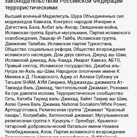
законодательством Российской Федерации
террористическими:
Высший военный Маджлисуль Шура Объединенных сил
моджахедов Кавказа, Конгресс народов Ичкерии и
Дагестана, База, Асбат аль-Ансар, Священная война,
Исламская группа, Братья-мусульмане, Партия исламского
освобождения, Лашкар-И-Тайба, Исламская группа,
Движение Талибан, Исламская партия Туркестана,
Общество социальных реформ, Общество возрождения
исламского наследия, Дом двух святых, Джунд аш-Шам,
Исламский джихад, Аль-Каида, Имарат Кавказ, АБТО,
Правый сектор, Исламское государство, Джабха аль-
Нусра ли-Ахль аш-Шам, Народное ополчение имени К.
Минина и Д. Пожарского, Аджр от Аллаха Субхану уа
Тагьаля SHAM, АУМ Синрике, Муджахеды джамаата Ат-
Тавхида Валь-Джихад, Чистопольский Джамаат, Рохнамо
ба суи давлати исломи, Террористическое сообщество
Сеть, Катиба Таухид валь-Джихад, Хайят Тахрир аш-Шам,
Ахлю Сунна Валь Джамаа, National Socialism/White Power,
Артподготовка, Религиозная группа “Джамаат “Красный
пахарь”, Колумбайн, Хатлонский джамаат, Мусульманская
религиозная группа п. Кушкуль г. Оренбург, Крымско-
татарский добровольческий батальон имени Номана
Челебиджихана, Азов, Партия исламского возрождения