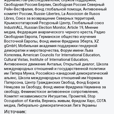
Свободная Россия Берлин, Свободная Россия Северный
Рейн-Вестфалия, Фонд глобальной помощи, Антивоенный
комитет России, Russie-Libertes, La Asocicion de Rusos
Libres, Союз за возвращение Северных территорий,
Крымскотатарский Ресурсный Центр, Глобальный союз
IndustriALL, Russian Election Monitor, Article 19, Мнение
медиа, Федерация анархического черного креста, Радио
Свободная Европа, Германское общество изучения
Восточной Европы, Фонд имени Фридриха Эберта, XZ
gGmbH, Мобильная академия поддержки гендерной
демократии и миротворчества, Форум имени Льва
Копелева, American Councils for International Education,
Cultural Vistas, Institute of International Education,
Антивоенное движение Антальи, Открытый диалог, Школа
международных отношений и государственной политики
им Питера Мунка, Российско-канадский демократический
альянс, Школа международных отношений им Нормана
Патерсона, Центр Гражданских Свобод, Фонд Бориса
Немцова за Свободу, Фонд имени Фридриха Науманна за
свободу, Феминистское антивоенное сопротивление,
Комитет независимости Ингушетии, Прометей, Stop
Occupation of Karelia, Вернись живым, Фридом Хаус, СОТА
медиа, Либерально-демократическая Лига Украины
Источник: