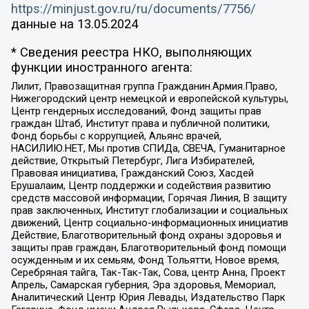
https://minjust.gov.ru/ru/documents/7756/
данные на
13.05.2024
* Сведения реестра НКО, выполняющих
функции иностранного агента:
Лилит, Правозащитная группа Гражданин.Армия.Право,
Нижегородский центр немецкой и европейской культуры,
Центр гендерных исследований, Фонд защиты прав
граждан Штаб, Институт права и публичной политики,
Фонд борьбы с коррупцией, Альянс врачей,
НАСИЛИЮ.НЕТ, Мы против СПИДа, СВЕЧА, Гуманитарное
действие, Открытый Петербург, Лига Избирателей,
Правовая инициатива, Гражданский Союз, Хасдей
Ерушалаим, Центр поддержки и содействия развитию
средств массовой информации, Горячая Линия, В защиту
прав заключенных, Институт глобализации и социальных
движений, Центр социально-информационных инициатив
Действие, Благотворительный фонд охраны здоровья и
защиты прав граждан, Благотворительный фонд помощи
осужденным и их семьям, Фонд Тольятти, Новое время,
Серебряная тайга, Так-Так-Так, Сова, центр Анна, Проект
Апрель, Самарская губерния, Эра здоровья, Мемориал,
Аналитический Центр Юрия Левады, Издательство Парк