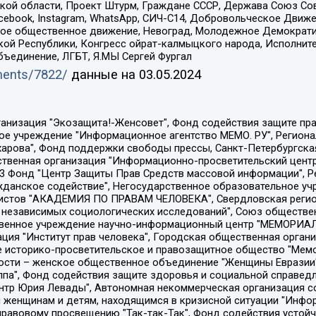
ой области, Проект Штурм, Граждане СССР, Держава Союз Сов
Facebook, Instagram, WhatsApp, СИЧ-С14, Добровольческое Движ
ское общественное движение, Невоград, Молодежное Демократ
ой Республики, Конгресс ойрат-калмыцкого народа, Исполнит
бъединение, ЛГБТ, Я.МЫ Сергей Фургал
uments/7822/
данные на
03.05.2024
Общество с ограниченной ответственностью "Радио Свободная Европа/Радио Свобода", Чешское информационное агентство "MEDIUM-ORIENT", Красноярская региональная общественная организация "Мы против СПИДа", Камалягин Денис Николаевич, Маркелов Сергей Евгеньевич, Пономарев Лев Александрович, Савицкая Людмила Алексеевна, Автономная некоммерческая организация "Центр по работе с проблемой насилия "НАСИЛИЮ.НЕТ", Межрегиональный профессиональный союз работников здравоохранения "Альянс врачей", Юридическое лицо, зарегистрированное в Латвийской Республике, SIA "Medusa Project" (регистрационный номер 40103797863, дата регистрации 10.06.2014), Некоммерческая организация "Фонд по борьбе с коррупцией", Автономная некоммерческая организация "Институт права и публичной политики", Баданин Роман Сергеевич, Гликин Максим Александрович, Железнова Мария Михайловна, Лукьянова Юлия Сергеевна, Маетная Елизавета Витальевна, Маняхин Петр Борисович, Чуракова Ольга Владимировна, Ярош Юлия Петровна, Юридическое лицо "The Insider SIA", зарегистрированное в Риге, Латвийская Республика (дата регистрации 26.06.2015), являющееся администратором доменного имени интернет-издания "The Insider SIA", https://theins.ru, Постернак Алексей Евгеньевич, Рубин Михаил Аркадьевич, Анин Роман Александрович, Юридическое лицо Istories fonds, зарегистрированное в Латвийской Республике (регистрационный номер 50008295751, дата регистрации 24.02.2020), Великовский Дмитрий Александрович, Долинина Ирина Николаевна, Мароховская Алеся Алексеевна, Шлейнов Роман Юрьевич, Шмагун Олеся Валентиновна, Общество с ограниченной ответственностью "Альтаир 2021", Общество с ограниченной ответственностью "Вега 2021", Общество с ограниченной ответственностью "Главный редактор 2021", Общество с ограниченной ответственностью "Ромашки монолит", Важенков Артем Валерьевич, Ивановская областная общественная организация "Центр гендерных исследований", Гурман Юрий Альбертович, Медиапроект "ОВД-Инфо", Егоров Владимир Владимирович, Жилинский Владимир Александрович, Общество с ограниченной ответственностью "ЗП", Иванова София Юрьевна, Карезина Инна Павловна, Кильтау Екатерина Викторовна, Петров Алексей Викторович, Пискунов Сергей Евгеньевич, Смирнов Сергей Сергеевич, Тихонов Михаил Сергеевич, Общество с ограниченной ответственностью "ЖУРНАЛИСТ-ИНОСТРАННЫЙ АГЕНТ", Арапова Галина Юрьевна, Вольтская Татьяна Анатольевна, Американская компания "Mason G.E.S. Anonymous Foundation" (США), являющаяся владельцем интернет-издания https://mnews.world/, Компания "Stichting Bellingcat", зарегистрированная в Нидерландах (дата регистрации 11.07.2018), Захаров Андрей Вячеславович, Клепиковская Екатерина Дмитриевна, Общество с ограниченной ответственностью "МЕМО", Перл Роман Александрович, Симонов Евгений Алексеевич, Соловьева Елена Анатольевна, Сотников Даниил Владимирович, Сурначева Елизавета Дмитриевна, Автономная некоммерческая организация по защите прав человека и информированию населения "Якутия – Наше Мнение", Общество с ограниченной ответственностью "Москоу диджитал медиа", с 26.01.2023 Общество с ограниченной ответственностью "Чайка Белые сады", Ветошкина Валерия Валерьевна, Заговора Максим Александрович, Межрегиональное общественное движение "Российская ЛГБТ - сеть", Оленичев Максим Владимирович, Павлов Иван Юрьевич, Скворцова Елена Сергеевна, Общество с ограниченной ответственностью "Как бы инагент", Кочетков Игорь Викторович, Общество с ограниченной ответственностью "Честные выборы", Еланчик Олег Александрович, Общество с ограниченной ответственностью "Нобелевский призыв", Гималова Регина Эмилевна, Григорьев Андрей Валерьевич, Григорьева Алина Александровна, Ассоциация по содействию защите прав призывников, альтернативнослужащих и военнослужащих "Правозащитная группа "Гражданин.Армия.Право", Хисамова Регина Фаритовна, Автономная некоммерческая организация по реализа