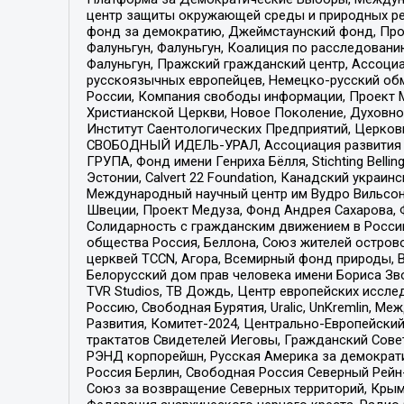
центр защиты окружающей среды и природных ресу
фонд за демократию, Джеймстаунский фонд, Прож
Фалуньгун, Фалуньгун, Коалиция по расследован
Фалуньгун, Пражский гражданский центр, Ассоци
русскоязычных европейцев, Немецко-русский об
России, Компания свободы информации, Проект М
Христианской Церкви, Новое Поколение, Духовн
Институт Саентологических Предприятий, Церков
СВОБОДНЫЙ ИДЕЛЬ-УРАЛ, Ассоциация развития ж
ГРУПА, Фонд имени Генриха Бёлля, Stichting Bellin
Эстонии, Calvert 22 Foundation, Канадский укра
Международный научный центр им Вудро Вильсона
Швеции, Проект Медуза, Фонд Андрея Сахарова, Ф
Солидарность с гражданским движением в России 
общества Россия, Беллона, Союз жителей острово
церквей TCCN, Агора, Всемирный фонд природы, B
Белорусский дом прав человека имени Бориса Зво
TVR Studios, ТВ Дождь, Центр европейских иссл
Россию, Свободная Бурятия, Uralic, UnKremlin, 
Развития, Комитет-2024, Центрально-Европейски
трактатов Свидетелей Иеговы, Гражданский Совет
РЭНД корпорейшн, Русская Америка за демократи
Россия Берлин, Свободная Россия Северный Рейн-В
Союз за возвращение Северных территорий, Крымско