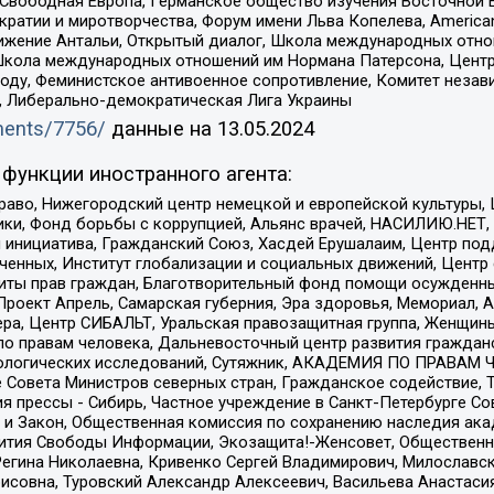
 Свободная Европа, Германское общество изучения Восточной 
и и миротворчества, Форум имени Льва Копелева, American Counci
ое движение Антальи, Открытый диалог, Школа международных отн
Школа международных отношений им Нормана Патерсона, Центр
ду, Феминистское антивоенное сопротивление, Комитет независ
а, Либерально-демократическая Лига Украины
uments/7756/
данные на
13.05.2024
функции иностранного агента:
раво, Нижегородский центр немецкой и европейской культуры,
тики, Фонд борьбы с коррупцией, Альянс врачей, НАСИЛИЮ.НЕТ,
я инициатива, Гражданский Союз, Хасдей Ерушалаим, Центр по
юченных, Институт глобализации и социальных движений, Цент
ты прав граждан, Благотворительный фонд помощи осужденным
а, Проект Апрель, Самарская губерния, Эра здоровья, Мемориал
ера, Центр СИБАЛЬТ, Уральская правозащитная группа, Женщины
по правам человека, Дальневосточный центр развития гражданс
ологических исследований, Сутяжник, АКАДЕМИЯ ПО ПРАВАМ Ч
е Совета Министров северных стран, Гражданское содействие,
я прессы - Сибирь, Частное учреждение в Санкт-Петербурге С
 и Закон, Общественная комиссия по сохранению наследия ак
звития Свободы Информации, Экозащита!-Женсовет, Общественн
Регина Николаевна, Кривенко Сергей Владимирович, Милославс
совна, Туровский Александр Алексеевич, Васильева Анастасия