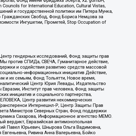
Европы, Фонд имени Фридриха Эберта, XZ gGmbH,
ls for International Education, Cultural Vistas,
ошений и государственной политики им Питера Мунка,
 Гражданских Свобод, Фонд Бориса Немцова за
имости Ингушетии, Прометей, Stop Occupation of
 Центр гендерных исследований, Фонд защиты прав
 Мы против СПИДа, СВЕЧА, Гуманитарное действие,
ддержки и содействия развитию средств массовой
р социально-информационных инициатив Действие,
 и их семьям, Фонд Тольятти, Новое время,
, Аналитический Центр Юрия Левады, Издательство
 Евразии, Институт прав человека, Фонд защиты
ких инициатив и социального партнерства,
ЕЛОВЕКА, Центр развития некоммерческих
 Трансперенси Интернешнл-Р, Центр Защиты Прав
овета Министров Северных Стран, Фонд поддержки
адемика Сахарова, Информационное агентство МЕМО.
ый вердикт, Евразийская антимонопольная
кий Павел Юрьевич, Шнырова Ольга Вадимовна,
 Евгеньевна, Ривина Анна Валерьевна, Бойко