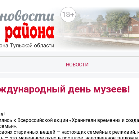
18+
НОВОСТИ
ждународный день музеев!
в!
ились к Всероссийской акции «Хранители времени» и созд
семьи».
своих старинных вещей — настоящих семейных реликвий, 
ь — это маленькое окно в прошлое, наполненное теплом и