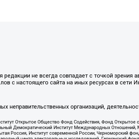
редакции не всегда совпадает с точкой зрения ав
ов с настоящего сайта на иных ресурсах в сети И
ых неправительственных организаций, деятельнос
ститут Открытое Общество Фонд Содействия, Фонд Открытое 
альный Демократический Институт Международных Отношений,
тая Россия, Институт современной России, Черноморский фонд
родный центр электоральных исследований, Германский фонд