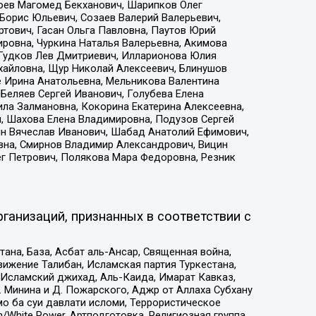
хоев Магомед Бекханович, Шарипков Олег
Борис Юльевич, Созаев Валерий Валерьевич,
тович, Гасан Ольга Павловна, Паутов Юрий
ровна, Чуркина Наталья Валерьевна, Акимова
 Гудков Лев Дмитриевич, Илларионова Юлия
ихайловна, Щур Николай Алексеевич, Блинушов
е Ирина Анатольевна, Мельникова Валентина
Беляев Сергей Иванович, Голубева Елена
ила Залмановна, Кокорина Екатерина Алексеевна,
, Шахова Елена Владимировна, Подузов Сергей
ин Вячеслав Иванович, Шабад Анатолий Ефимович,
вна, Смирнов Владимир Александрович, Вицин
ег Петрович, Полякова Мара Федоровна, Резник
ганизаций, признанных в соответствии с
на, База, Асбат аль-Ансар, Священная война,
ижение Талибан, Исламская партия Туркестана,
Исламский джихад, Аль-Каида, Имарат Кавказ,
 Минина и Д. Пожарского, Аджр от Аллаха Субхану
о ба суи давлати исломи, Террористическое
/White Power, Артподготовка, Религиозная группа