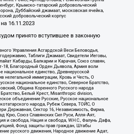
Оренбург, Крымско-татарский добровольческий
орона, Дуббайский джамаат, московская ячейка,
усский добровольческий корпус
 на
16.11.2023
судом принято вступившее в законную
вного Управления Асгардской Веси Беловодья,
годержавию, Таблиги Джамаат, Свидетели Иеговы,
айат Кабарды, Балкарии и Карачая, Союз славян,
т-18, Благородный Орден Дьявола, Армия воли
ое национальное единство, Древнерусской
 нелегальной иммиграции, Кровь и Честь, О
усское национальное единство, Северное Братство,
ровский, Община Коренного Русского народа
атство, Белый Крест, Misanthropic division,
еское объединение Русские, Русское национальное
котатарского народа, Рубеж Севера, ТОЙС, О
ри Державная, Сектор 16, Независимость, Фирма,
д Крю, Союз Славянских Сил Руси, Алля-Аят,
я и свобода, Нация и свобода, W.H.С., Фалунь Дафа,
рупцией, Фонд защиты прав граждан, Штабы
ение русского движения, Народное движение Адат,