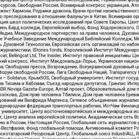
рсов, Свободная Россия, Всемирный конгресс украинцев, Атла
ект Хармони, Родники дракона, Врачи против насильственного
ию преследования в отношении Фалуньгун в Китае, Всемирная о
ация школ политических исследований при Совете Европы, Цен
мен, Бард колледж, Европейский выбор, Фонд Ходорковского,
едиа, Международное партнерство за права человека, Духовно
ое Учебное Заведение Международный Библейский Колледж, М
ь Духовной Технологии, Европейская сеть организаций по наб
урналистики, IStories fonds, Королевский Институт Между
gcat, Bellingcat Ltd, The Insider, Институт правовой инициатив
инский конгресс, Институт Макдональда-Лорье, Украинская нац
, Свободная пресса, Возрождение, Всеукраинский духовный цен
орум свободной России, Лига Свободных Наций, Transparеncy I
– Solidarus, КрымSOS, Свободный университет, Институт госу
в Тисима и Хабомаи, Съезд народных депутатов, Гринпис Инте
DR Novaja Gazeta-Europe, Алтай проект, Образовательный дом 
зскова, Дом прав человека Тбилиси, Дом прав человека Ерева
едований им Вилфрида Мартенса, Сетевое объединение журнали
Международная федерация транспортных рабочих, ИстЧам Финлан
й университет, Центр восточноевропейских и международных и
, Центр анализа европейской политики, Академическая сеть Во
ю в России, Настоящая Россия, Глобальная сеть журналистов
естфалия, Фонд глобальной помощи, Антивоенный комитет России,
татарский Ресурсный Центр, Глобальный союз IndustriALL, Russi