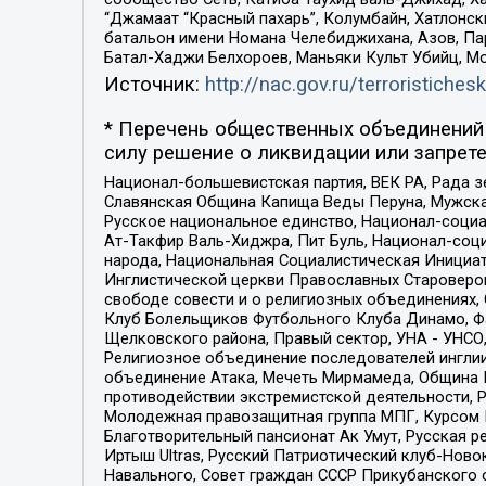
“Джамаат “Красный пахарь”, Колумбайн, Хатлонск
батальон имени Номана Челебиджихана, Азов, Па
Батал-Хаджи Белхороев, Маньяки Культ Убийц, М
Источник:
http://nac.gov.ru/terroristichesk
* Перечень общественных объединений 
силу решение о ликвидации или запрете
Национал-большевистская партия, ВЕК РА, Рада 
Славянская Община Капища Веды Перуна, Мужская
Русское национальное единство, Национал-социа
Ат-Такфир Валь-Хиджра, Пит Буль, Национал-соц
народа, Национальная Социалистическая Инициат
Инглистической церкви Православных Староверов
свободе совести и о религиозных объединениях,
Клуб Болельщиков Футбольного Клуба Динамо, Фа
Щелковского района, Правый сектор, УНА - УНСО, У
Религиозное объединение последователей инглии
объединение Атака, Мечеть Мирмамеда, Община К
противодействии экстремистской деятельности, 
Молодежная правозащитная группа МПГ, Курсом П
Благотворительный пансионат Ак Умут, Русская ре
Иртыш Ultras, Русский Патриотический клуб-Нов
Навального, Совет граждан СССР Прикубанского 