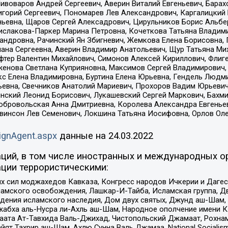
Пивоваров Андрей Сергеевич, Аверин Виталий Евгеньевич, Бара
горий Сергеевич, Пономарев Лев Александрович, Каргалицкий 
ньевна, Щаров Сергей Алексадрович, Цирульников Борис Альбер
ислакова-Паркер Марина Петровна, Кочеткова Татьяна Владими
сандровна, Рачинский Ян Збигневич, Жемкова Елена Борисовна,
лана Сергеевна, Аверин Владимир Анатольевич, Щур Татьяна М
фтер Валентин Михайлович, Симонов Алексей Кириллович, Флиг
женова Светлана Куприяновна, Максимов Сергей Владимирович, 
кс Елена Владимировна, Буртина Елена Юрьевна, Гендель Людм
евна, Свечников Анатолий Мариевич, Прохоров Вадим Юрьевич
инский Леонид Борисович, Лукашевский Сергей Маркович, Бахм
Добровольская Анна Дмитриевна, Королева Александра Евгенье
евинсон Лев Семенович, Локшина Татьяна Иосифовна, Орлов Ол
ignAgent.aspx
данные на
24.03.2022
ций, в том числе иностранных и международных ор
ции террористическими:
ил моджахедов Кавказа, Конгресс народов Ичкерии и Дагеста
ламского освобождения, Лашкар-И-Тайба, Исламская группа, Дв
ения исламского наследия, Дом двух святых, Джунд аш-Шам, 
жабха аль-Нусра ли-Ахль аш-Шам, Народное ополчение имени К.
ата Ат-Тавхида Валь-Джихад, Чистопольский Джамаат, Рохнам
ят Тахрир аш-Шам, Ахлю Сунна Валь Джамаа, National Socialism