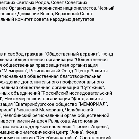
етских Светлых Родов, Совет Советских
ение Организации украинских националистов, Черный
ическое Движение Весна, Верховный Совет
ельный комитет совета народных депутатов
ции социально-правовых программ "Лилит", Дальневосточное общественное движение "Маяк", Санкт-Петербургская ЛГБТ-инициативная группа "Выход", Инициативная группа ЛГБТ+ "Реверс", Алексеев Андрей Викторович, Бекбулатова Таисия Львовна, Беляев Иван Михайлович, Владыкина Елена Сергеевна, Гельман Марат Александрович, Никульшина Вероника Юрьевна, Толоконникова Надежда Андреевна, Шендерович Виктор Анатольевич, Общество с ограниченной ответственностью "Данное сообщение", Общество с ограниченной ответственностью Издательский дом "Новая глава", Айнбиндер Александра Александровна, Московский комьюнити-центр для ЛГБТ+инициатив, Благотворительный фонд развития филантропии, Deutsche Welle (Германия, Kurt-Schumacher-Strasse 3, 53113 Bonn), Борзунова Мария Михайловна, Воробьев Виктор Викторович, Голубева Анна Львовна, Константинова Алла Михайловна, Малкова Ирина Владимировна, Мурадов Мурад Абдулгалимович, Осетинская Елизавета Николаевна, Понасенков Евгений Николаевич, Ганапольский Матвей Юрьевич, Киселев Евгений Алексеевич, Борухович Ирина Григорьевна, Дремин Иван Тимофеевич, Дубровский Дмитрий Викторович, Красноярская региональная общественная организация поддержки и развития альтернативных образовательных технологий и межкультурных коммуникаций "ИНТЕРРА", Маяковская Екатерина Алексеевна, Фейгин Марк Захарович, Филимонов Андрей Викторович, Дзугкоева Регина Николаевна, Доброхотов Роман Александрович, Дудь Юрий Александрович, Елкин Сергей Владимирович, Кругликов Кирилл Игоревич, Сабунаева Мария Леонидовна, Семенов Алексей Владимирович, Шаинян Карен Багратович, Шульман Екатерина Михайловна, Асафьев Артур Валерьевич, Вахштайн Виктор Семенович, Венедиктов Алексей Алексеевич, Лушникова Екатерина Евгеньевна, Волков Леонид Михайлович, Невзоров Александр Глебович, Пархоменко Сергей Борисович, Сироткин Ярослав Николаевич, Кара-Мурза Владимир Владимирович, Баранова Наталья Владимировна, Гозман Леонид Яковлевич, Кагарлицкий Борис Юльевич, Климарев Михаил Валерьевич, Милов Владимир Станиславович, Автономная некоммерческая организация Краснодарский центр современного искусства "Типография", Моргенштерн Алишер Тагирович, Соболь Любовь Эдуардовна, Общество с ограниченной ответственностью "ЛИЗА НОРМ", Каспаров Гарри Кимович, Ходорковский Михаил Борисович, Общество с ограниченной ответственностью "Апрельские тезисы", Данилович Ирина Брониславовна, Кашин Олег Владимирович, Петров Николай Владимирович, Пивоваров Алексей Владимирович, Соколов Михаил Владимирович, Цветкова Юлия Владимировна, Чичваркин Евгений Александрович, Комитет против пыток/Команда против пыток, Общество с ограниченной ответственностью "Первый научный", Общество с ограниченной ответственностью "Вертолет и ко", Белоцерковская Вероника Борисовна, Кац Максим Евгеньевич, Лазарева Татьяна Юрьевна, Шаведдинов Руслан Табризович, Яшин Илья Валерьевич, Общество с ограниченной ответственностью "Иноагент ААВ", Алешковский Дмитрий Петрович, Альбац Евгения Марковна, Быков Дмитрий Львович, Галямина Юлия Евгеньевна, Лойко Сергей Леонидович, Мартынов Кирилл Константинович, Медведев Сергей Александрович, Крашенинников Федор Геннадиевич, Гордеева Катерина Вл