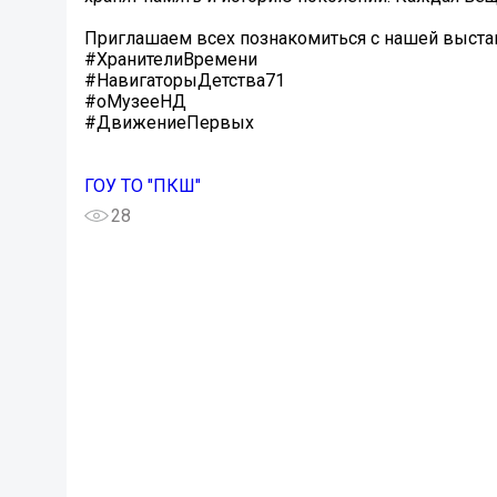
Приглашаем всех познакомиться с нашей выстав
#ХранителиВремени
#НавигаторыДетства71
#оМузееНД
#ДвижениеПервых
ГОУ ТО "ПКШ"
28