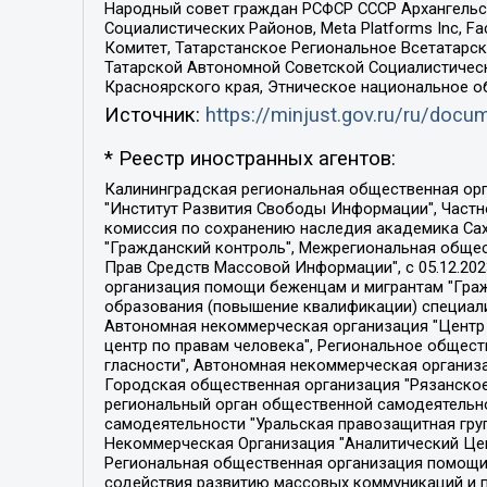
Народный совет граждан РСФСР СССР Архангельск
Социалистических Районов, Meta Platforms Inc, 
Комитет, Татарстанское Региональное Всетатар
Татарской Автономной Советской Социалистическ
Красноярского края, Этническое национальное о
Источник:
https://minjust.gov.ru/ru/doc
* Реестр иностранных агентов:
Калининградская региональная общественная организация "Экозащита!-Женсовет", Фонд содействия защите прав и свобод граждан "Общественный вердикт", Фонд "Институт Развития Свободы Информации", Частное учреждение "Информационное агентство МЕМО. РУ", Региональная общественная организация "Общественная комиссия по сохранению наследия академика Сахарова", Фонд поддержки свободы прессы, Санкт-Петербургская общественная правозащитная организация "Гражданский контроль", Межрегиональная общественная организация "Информационно-просветительский центр "Мемориал", Региональный Фонд "Центр Защиты Прав Средств Массовой Информации", с 05.12.2023 Фонд "Центр Защиты Прав Средств массовой информации", Региональная общественная благотворительная организация помощи беженцам и мигрантам "Гражданское содействие", Негосударственное образовательное учреждение дополнительного профессионального образования (повышение квалификации) специалистов "АКАДЕМИЯ ПО ПРАВАМ ЧЕЛОВЕКА", Свердловская региональная общественная организация "Сутяжник", Автономная некоммерческая организация "Центр независимых социологических исследований", Союз общественных объединений "Российский исследовательский центр по правам человека", Региональное общественное учреждение научно-информационный центр "МЕМОРИАЛ", Некоммерческая организация "Фонд защиты гласности", Автономная некоммерческая организация "Институт прав человека", Городская общественная организация "Екатеринбургское общество "МЕМОРИАЛ", Городская общественная организация "Рязанское историко-просветительское и правозащитное общество "Мемориал" (Рязанский Мемориал), Челябинский региональный орган общественной самодеятельности – женское общественное объединение "Женщины Евразии", Челябинский региональный орган общественной самодеятельности "Уральская правозащитная группа", Фонд содействия защите здоровья и социальной справедливости имени Андрея Рылькова, Автономная Некоммерческая Организация "Аналитический Центр Юрия Левады", Автономная некоммерческая организация социальной поддержки населения "Проект Апрель", Региональная общественная организация помощи женщинам и детям, находящимся в кризисной ситуации "Информационно-методический центр "Анна", Фонд содействия развитию массовых коммуникаций и правовому просвещению "Так-так-Так", Фонд содействия устойчивому развитию "Серебряная тайга", Свердловский региональный общественный фонд социальных проектов "Новое время", "Idel.Реалии", Кавказ.Реалии, Крым.Реалии, Телеканал Настоящее Время, Татаро-башкирская служба Радио Свобода (Azatliq Radiosi), Радио Свободная Европа/Радио Свобода (PCE/PC), "Сибирь.Реалии", "Фактограф", Благотворительный фонд помощи осужденным и их семьям, Автономная некоммерческая организация "Институт глобализации и социальных движений", Фонд "В защиту прав заключенных", Частное учреждение "Центр поддержки и содействия развитию средств массовой информации", Пензенский региональный общественный благотворительный фонд "Гражданский союз", "Север.Реалии", Некоммерческая организация Фонд "Правовая инициатива", 