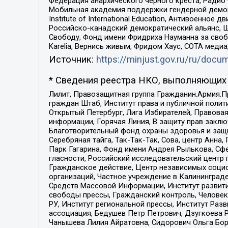
Федерация анархического черного креста, Радио
Мобильная академия поддержки гендерной демократи
Institute of International Education, Антивоенн
Российско-канадский демократический альянс, 
Свободу, Фонд имени Фридриха Науманна за свобо
Karelia, Вернись живым, Фридом Хаус, СОТА меди
Источник:
https://minjust.gov.ru/ru/doc
* Сведения реестра НКО, выполняющих 
Лилит, Правозащитная группа Гражданин.Армия.П
граждан Штаб, Институт права и публичной поли
Открытый Петербург, Лига Избирателей, Правова
информации, Горячая Линия, В защиту прав закл
Благотворительный фонд охраны здоровья и защи
Серебряная тайга, Так-Так-Так, Сова, центр Анн
Парк Гагарина, Фонд имени Андрея Рылькова, Сф
гласности, Российский исследовательский центр 
Гражданское действие, Центр независимых соци
организаций, Частное учреждение в Калининград
Средств Массовой Информации, Институт развити
свободы прессы, Гражданский контроль, Человек
РУ, Институт региональной прессы, Институт Ра
ассоциация, Бедушев Петр Петрович, Дзугкоева 
Чанышева Лилия Айратовна, Сидорович Ольга Бори