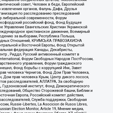
нтический совет, Человек в беде, Европейский
 извлечения органов, Фалунь Дафа, Друзья
рганизация по расследованию преследований
тр либеральной современности, Форум
 Оксфордский российский фонд, Фонд Будущее
е Управление Евангельских Христиан Украинской
еждународное христианское движение, Всемирный
людению за выборами, Республика Польша,
народных Отношений, КРИМСЬКА ПРАВОЗАХИСНА
ы Центральной и Восточной Европы, Фонд Открытой
иональная федерация Канады, Декабристы,
тр , Риддл, Русский антивоенный комитет в
nternational, Форум Свободных Народов ПостРоссии,
дарственного управления, Форум гражданского
рнешнл, Фонд борьбы с коррупцией Инк, Завет
прав человека Чернигов, Фонд Дом Прав Человека,
н, Дом прав человека Крым, Центр дикого лосося,
стов расследователей, АЛЛАТРА, За свободную
д, Гудзоновский институт, Фонд Демократического
сследований, Общество Сторожевой башни, Библии и
сточная Европа, Российский комитет действия,
-расследователей, Служба поддержки, Свободная
 Russie-Libertes, La Asocicion de Rusos Libres,
an Election Monitor, Article 19, Мнение медиа,