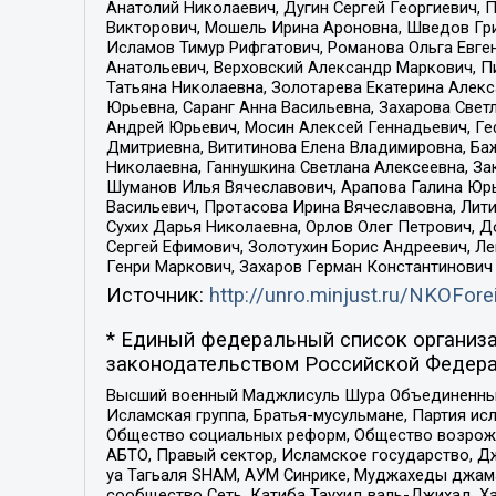
Анатолий Николаевич, Дугин Сергей Георгиевич, 
Викторович, Мошель Ирина Ароновна, Шведов Гри
Исламов Тимур Рифгатович, Романова Ольга Евге
Анатольевич, Верховский Александр Маркович, П
Татьяна Николаевна, Золотарева Екатерина Алек
Юрьевна, Саранг Анна Васильевна, Захарова Свет
Андрей Юрьевич, Мосин Алексей Геннадьевич, Ге
Дмитриевна, Вититинова Елена Владимировна, Ба
Николаевна, Ганнушкина Светлана Алексеевна, За
Шуманов Илья Вячеславович, Арапова Галина Юрь
Васильевич, Протасова Ирина Вячеславовна, Лит
Сухих Дарья Николаевна, Орлов Олег Петрович, 
Сергей Ефимович, Золотухин Борис Андреевич, Л
Генри Маркович, Захаров Герман Константинович
Источник:
http://unro.minjust.ru/NKOFore
* Единый федеральный список организа
законодательством Российской Федера
Высший военный Маджлисуль Шура Объединенных с
Исламская группа, Братья-мусульмане, Партия ис
Общество социальных реформ, Общество возрожд
АБТО, Правый сектор, Исламское государство, Д
уа Тагьаля SHAM, АУМ Синрике, Муджахеды джама
сообщество Сеть, Катиба Таухид валь-Джихад, Хай