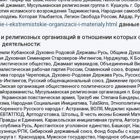
ий джамаат, Мусульманская религиозная группа п. Кушкуль г. 
ртия исламского возрождения Таджикистана, Народная самооб
олодёжь Которая Улыбается, Легион Свобода России, Айдар, Р
ie-i-ekstremistskie-organizacii-i-materialy.html
данные
и религиозных организаций в отношении которых 
 деятельности:
земли Кубанской Духовно Родовой Державы Русь, Община Духо
 Духовная Семинария Староверов-Инглингов, Нурджулар, К Бо
листическое общество, Джамаат мувахидов, Объединенный Вил
иалистическая рабочая партия России, Славянский союз, Форма
ива города Череповца, Духовно-Родовая Держава Русь, Русск
-Инглингов, Русский общенациональный союз, Движение против
 Омская организация общественного политического движения Р
йзрахманисты, Мусульманская религиозная организация п. Бо
краинская повстанческая армия, Тризуб им. Степана Бандеры, Бр
зма, Народная Социальная Инициатива, TulaSkins, Этнополитич
оренного Русского народа г. Астрахани, ВОЛЯ, Меджлис крымс
РЕВТАТПОД, Артподготовка, Штольц, В честь иконы Божией Мате
равды и Единения, Каракольская инициативная группа, Автогра
спублика Русь, Арестантское уголовное единство, Башкорт, Наци
окузнецк/РПК, Сибирский державный союз, Фонд борьбы с кор
округа г. Краснодара, Мужское государство, Народное объедин