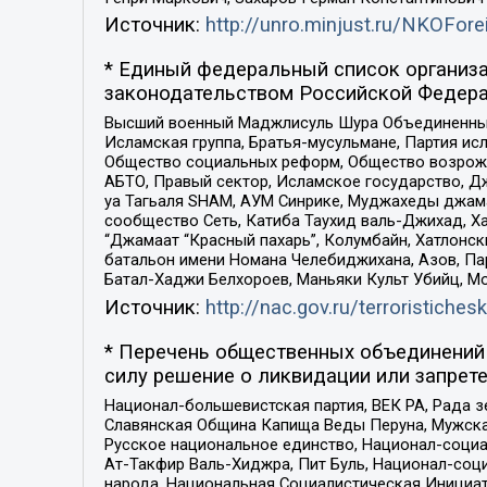
Источник:
http://unro.minjust.ru/NKOFore
* Единый федеральный список организа
законодательством Российской Федера
Высший военный Маджлисуль Шура Объединенных с
Исламская группа, Братья-мусульмане, Партия ис
Общество социальных реформ, Общество возрожд
АБТО, Правый сектор, Исламское государство, Д
уа Тагьаля SHAM, АУМ Синрике, Муджахеды джама
сообщество Сеть, Катиба Таухид валь-Джихад, Хай
“Джамаат “Красный пахарь”, Колумбайн, Хатлонск
батальон имени Номана Челебиджихана, Азов, Па
Батал-Хаджи Белхороев, Маньяки Культ Убийц, М
Источник:
http://nac.gov.ru/terroristichesk
* Перечень общественных объединений 
силу решение о ликвидации или запрете
Национал-большевистская партия, ВЕК РА, Рада 
Славянская Община Капища Веды Перуна, Мужская
Русское национальное единство, Национал-социа
Ат-Такфир Валь-Хиджра, Пит Буль, Национал-соц
народа, Национальная Социалистическая Инициат