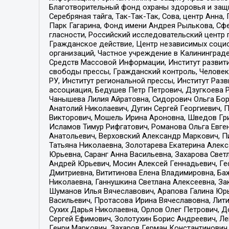
Благотворительный фонд охраны здоровья и защи
Серебряная тайга, Так-Так-Так, Сова, центр Анн
Парк Гагарина, Фонд имени Андрея Рылькова, Сф
гласности, Российский исследовательский центр 
Гражданское действие, Центр независимых соци
организаций, Частное учреждение в Калининград
Средств Массовой Информации, Институт развити
свободы прессы, Гражданский контроль, Человек
РУ, Институт региональной прессы, Институт Ра
ассоциация, Бедушев Петр Петрович, Дзугкоева 
Чанышева Лилия Айратовна, Сидорович Ольга Бори
Анатолий Николаевич, Дугин Сергей Георгиевич, 
Викторович, Мошель Ирина Ароновна, Шведов Гри
Исламов Тимур Рифгатович, Романова Ольга Евге
Анатольевич, Верховский Александр Маркович, П
Татьяна Николаевна, Золотарева Екатерина Алек
Юрьевна, Саранг Анна Васильевна, Захарова Свет
Андрей Юрьевич, Мосин Алексей Геннадьевич, Ге
Дмитриевна, Вититинова Елена Владимировна, Ба
Николаевна, Ганнушкина Светлана Алексеевна, За
Шуманов Илья Вячеславович, Арапова Галина Юрь
Васильевич, Протасова Ирина Вячеславовна, Лит
Сухих Дарья Николаевна, Орлов Олег Петрович, 
Сергей Ефимович, Золотухин Борис Андреевич, Л
Генри Маркович, Захаров Герман Константинович