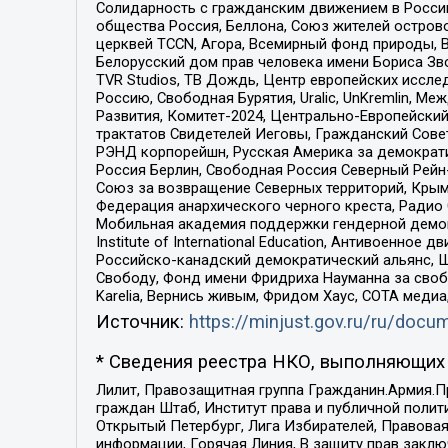
Солидарность с гражданским движением в России 
общества Россия, Беллона, Союз жителей острово
церквей TCCN, Агора, Всемирный фонд природы, B
Белорусский дом прав человека имени Бориса Зво
TVR Studios, ТВ Дождь, Центр европейских иссл
Россию, Свободная Бурятия, Uralic, UnKremlin, 
Развития, Комитет-2024, Центрально-Европейски
трактатов Свидетелей Иеговы, Гражданский Совет
РЭНД корпорейшн, Русская Америка за демократи
Россия Берлин, Свободная Россия Северный Рейн-В
Союз за возвращение Северных территорий, Крымско
Федерация анархического черного креста, Радио
Мобильная академия поддержки гендерной демократи
Institute of International Education, Антивоенн
Российско-канадский демократический альянс, 
Свободу, Фонд имени Фридриха Науманна за свобо
Karelia, Вернись живым, Фридом Хаус, СОТА меди
Источник:
https://minjust.gov.ru/ru/doc
* Сведения реестра НКО, выполняющих 
Лилит, Правозащитная группа Гражданин.Армия.П
граждан Штаб, Институт права и публичной поли
Открытый Петербург, Лига Избирателей, Правова
информации, Горячая Линия, В защиту прав закл