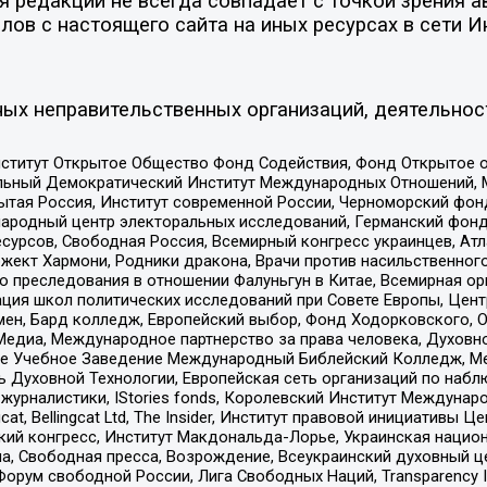
редакции не всегда совпадает с точкой зрения ав
ов с настоящего сайта на иных ресурсах в сети И
ых неправительственных организаций, деятельнос
ститут Открытое Общество Фонд Содействия, Фонд Открытое 
альный Демократический Институт Международных Отношений,
тая Россия, Институт современной России, Черноморский фонд
родный центр электоральных исследований, Германский фонд
рсов, Свободная Россия, Всемирный конгресс украинцев, Атла
ект Хармони, Родники дракона, Врачи против насильственного
ию преследования в отношении Фалуньгун в Китае, Всемирная о
ация школ политических исследований при Совете Европы, Цен
мен, Бард колледж, Европейский выбор, Фонд Ходорковского,
едиа, Международное партнерство за права человека, Духовно
ое Учебное Заведение Международный Библейский Колледж, М
ь Духовной Технологии, Европейская сеть организаций по наб
урналистики, IStories fonds, Королевский Институт Между
gcat, Bellingcat Ltd, The Insider, Институт правовой инициатив
инский конгресс, Институт Макдональда-Лорье, Украинская нац
, Свободная пресса, Возрождение, Всеукраинский духовный цен
орум свободной России, Лига Свободных Наций, Transparеncy I