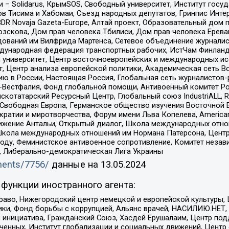
– Solidarus, КрымSOS, Свободный университет, Институт госу
в Тисима и Хабомаи, Съезд народных депутатов, Гринпис Инте
DR Novaja Gazeta-Europe, Алтай проект, Образовательный дом 
зскова, Дом прав человека Тбилиси, Дом прав человека Ерева
едований им Вилфрида Мартенса, Сетевое объединение журнали
Международная федерация транспортных рабочих, ИстЧам Финлан
й университет, Центр восточноевропейских и международных и
, Центр анализа европейской политики, Академическая сеть Во
ю в России, Настоящая Россия, Глобальная сеть журналистов
естфалия, Фонд глобальной помощи, Антивоенный комитет России,
татарский Ресурсный Центр, Глобальный союз IndustriALL, Russi
 Свободная Европа, Германское общество изучения Восточной 
и и миротворчества, Форум имени Льва Копелева, American Counci
ое движение Антальи, Открытый диалог, Школа международных отн
Школа международных отношений им Нормана Патерсона, Центр
ду, Феминистское антивоенное сопротивление, Комитет независ
а, Либерально-демократическая Лига Украины
uments/7756/
данные на
13.05.2024
функции иностранного агента:
раво, Нижегородский центр немецкой и европейской культуры,
тики, Фонд борьбы с коррупцией, Альянс врачей, НАСИЛИЮ.НЕТ,
я инициатива, Гражданский Союз, Хасдей Ерушалаим, Центр по
юченных, Институт глобализации и социальных движений, Цент