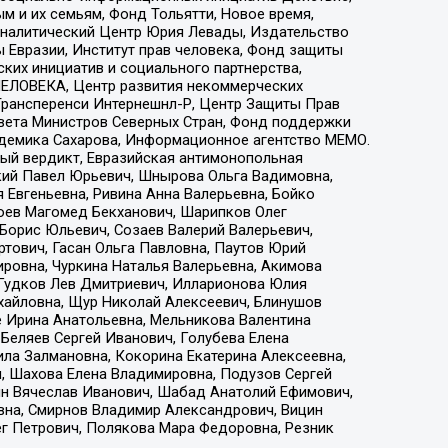
 и их семьям, Фонд Тольятти, Новое время,
, Аналитический Центр Юрия Левады, Издательство
 Евразии, Институт прав человека, Фонд защиты
ких инициатив и социального партнерства,
ЕЛОВЕКА, Центр развития некоммерческих
 Трансперенси Интернешнл-Р, Центр Защиты Прав
овета Министров Северных Стран, Фонд поддержки
адемика Сахарова, Информационное агентство МЕМО.
ый вердикт, Евразийская антимонопольная
кий Павел Юрьевич, Шнырова Ольга Вадимовна,
 Евгеньевна, Ривина Анна Валерьевна, Бойко
хоев Магомед Бекханович, Шарипков Олег
Борис Юльевич, Созаев Валерий Валерьевич,
тович, Гасан Ольга Павловна, Паутов Юрий
ровна, Чуркина Наталья Валерьевна, Акимова
 Гудков Лев Дмитриевич, Илларионова Юлия
ихайловна, Щур Николай Алексеевич, Блинушов
е Ирина Анатольевна, Мельникова Валентина
Беляев Сергей Иванович, Голубева Елена
ила Залмановна, Кокорина Екатерина Алексеевна,
, Шахова Елена Владимировна, Подузов Сергей
ин Вячеслав Иванович, Шабад Анатолий Ефимович,
вна, Смирнов Владимир Александрович, Вицин
ег Петрович, Полякова Мара Федоровна, Резник