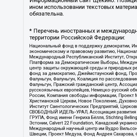
Информационный сайт Щекино. Позиция 
ином использовании текстовых материал
обязательна.
* Перечень иностранных и международн
территории Российской Федерации:
Национальный фонд в поддержку демократии, Ин
экономическому и правовому развитию, Национ
Международный Республиканский Институт, Откры
Платформа за Демократические Выборы, Междуна
центр защиты окружающей среды и природных ресу
фонд за демократию, Джеймстаунский фонд, Прож
Фалуньгун, Фалуньгун, Коалиция по расследован
Фалуньгун, Пражский гражданский центр, Ассоци
русскоязычных европейцев, Немецко-русский об
России, Компания свободы информации, Проект М
Христианской Церкви, Новое Поколение, Духовн
Институт Саентологических Предприятий, Церков
СВОБОДНЫЙ ИДЕЛЬ-УРАЛ, Ассоциация развития ж
ГРУПА, Фонд имени Генриха Бёлля, Stichting Bellin
Эстонии, Calvert 22 Foundation, Канадский укра
Международный научный центр им Вудро Вильсона
Швеции, Проект Медуза, Фонд Андрея Сахарова, Ф