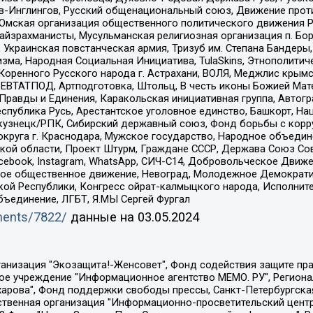
-Инглингов, Русский общенациональный союз, Движение против
 Омская организация общественного политического движения Р
йзрахманисты, Мусульманская религиозная организация п. Бо
краинская повстанческая армия, Тризуб им. Степана Бандеры, Бр
зма, Народная Социальная Инициатива, TulaSkins, Этнополитич
оренного Русского народа г. Астрахани, ВОЛЯ, Меджлис крымс
РЕВТАТПОД, Артподготовка, Штольц, В честь иконы Божией Мате
равды и Единения, Каракольская инициативная группа, Автогра
спублика Русь, Арестантское уголовное единство, Башкорт, Наци
окузнецк/РПК, Сибирский державный союз, Фонд борьбы с кор
округа г. Краснодара, Мужское государство, Народное объедин
ой области, Проект Штурм, Граждане СССР, Держава Союз Сов
Facebook, Instagram, WhatsApp, СИЧ-С14, Добровольческое Движ
ское общественное движение, Невоград, Молодежное Демократ
ой Республики, Конгресс ойрат-калмыцкого народа, Исполнит
бъединение, ЛГБТ, Я.МЫ Сергей Фургал
uments/7822/
данные на
03.05.2024
Общество с ограниченной ответственностью "Радио Свободная Европа/Радио Свобода", Чешское информационное агентство "MEDIUM-ORIENT", Красноярская региональная общественная организация "Мы против СПИДа", Камалягин Денис Николаевич, Маркелов Сергей Евгеньевич, Пономарев Лев Александрович, Савицкая Людмила Алексеевна, Автономная некоммерческая организация "Центр по работе с проблемой насилия "НАСИЛИЮ.НЕТ", Межрегиональный профессиональный союз работников здравоохранения "Альянс врачей", Юридическое лицо, зарегистрированное в Латвийской Республике, SIA "Medusa Project" (регистрационный номер 40103797863, дата регистрации 10.06.2014), Некоммерческая организация "Фонд по борьбе с коррупцией", Автономная некоммерческая организация "Институт права и публичной политики", Баданин Роман Сергеевич, Гликин Максим Александрович, Железнова Мария Михайловна, Лукьянова Юлия Сергеевна, Маетная Елизавета Витальевна, Маняхин Петр Борисович, Чуракова Ольга Владимировна, Ярош Юлия Петровна, Юридическое лицо "The Insider SIA", зарегистрированное в Риге, Латвийская Республика (дата регистрации 26.06.2015), являющееся администратором доменного имени интернет-издания "The Insider SIA", https://theins.ru, Постернак Алексей Евгеньевич, Рубин Михаил Аркадьевич, Анин Роман Александрович, Юридическое лицо Istories fonds, зарегистрированное в Латвийской Республике (регистрационный номер 50008295751, дата регистрации 24.02.2020), Великовский Дмитрий Александрович, Долинина Ирина Николаевна, Мароховская Алеся Алексеевна, Шлейнов Роман Юрьевич, Шмагун Олеся Валентиновна, Общество с ограниченной ответственностью "Альтаир 2021", Общество с ограниченной ответственностью "Вега 2021", Общество с ограниченной ответственностью "Главный редактор 2021", Общество с ограниченной ответственностью "Ромашки монолит", Важенков Артем Валерьевич, Ивановская областная общественная организация "Центр гендерных исследований", Гурман Юрий Альбертович, Медиапроект "ОВД-Инфо", Егоров Владимир Владимирович, Жилинский Владимир Александрович, Общество с ограниченной ответственностью "ЗП", Иванова София Юрьевна, Карезина Инна Павловна, Кильтау Екатерина Викторовна, Петров Алексей Викторович, Пискунов Сергей Евгеньевич, Смирнов Сергей Сергеевич, Тихонов Михаил Сергеевич, Общество с ограниченной ответственностью "ЖУРНАЛИСТ-ИНОСТРАННЫЙ АГЕНТ", Арапова Галина Юрьевна, Вольтская Татьяна Анатольевна, Американская компания "Mason G.E.S. Anonymous Foundation" (США), являющаяся владельцем интернет-издания https://mnews.world/, Компания "Stichting Bellingcat", зарегистрированная в Нидерландах (дата регистрации 11.07.2018), Захаров Андрей Вячеславович, Клепиковская Екатерина Дмитриевна, Общество с ограниченной ответственностью "МЕМО", Перл Роман Александрович, Симонов Евгений Алексеевич, Соловьева Елена Анатольевна, Сотников Даниил Владимирович, Сурначева Елизавета Дмитриевна, Автономная некоммерческая организация по защите прав человека и информированию населения "Якутия – Наше Мнение", Общество с ограниченной ответственностью "Москоу диджитал медиа", с 26.01.2023 Общество с ограниченной ответственностью "Чайка Белые сады", Ветошкина Валерия Валерьевна, Заговора Максим Александрович, Межрегиональное общественное движение "Российская ЛГБТ - сеть", Оленичев Максим Владимирович, Павлов Иван Юрьевич, Скворцова Елена Сергеевна, Общество с ограниченной ответственностью "Как бы инагент", Кочетков Игорь Викторович, Общество с ограниченной ответственностью "Честные выборы", Еланчик Олег Александрович, Общество с ограниченной ответственностью "Нобелевский призыв", Гималова Регина Эмилевна, Григорьев Андрей Валерьевич, Григорьева Алина Александровна, Ассоциация по содействию защите прав призывников, альтернативнослужащих и военнослужащих "Правозащитная группа "Гражданин.Армия.Право", Хисамова Регина Фаритовна, Автономная некоммерческая организация по реализа