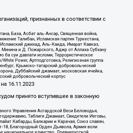
ганизаций, признанных в соответствии с
на, База, Асбат аль-Ансар, Священная война,
ижение Талибан, Исламская партия Туркестана,
Исламский джихад, Аль-Каида, Имарат Кавказ,
 Минина и Д. Пожарского, Аджр от Аллаха Субхану
о ба суи давлати исломи, Террористическое
/White Power, Артподготовка, Религиозная группа
Оренбург, Крымско-татарский добровольческий
орона, Дуббайский джамаат, московская ячейка,
усский добровольческий корпус
 на
16.11.2023
судом принято вступившее в законную
вного Управления Асгардской Веси Беловодья,
годержавию, Таблиги Джамаат, Свидетели Иеговы,
айат Кабарды, Балкарии и Карачая, Союз славян,
т-18, Благородный Орден Дьявола, Армия воли
ое национальное единство, Древнерусской