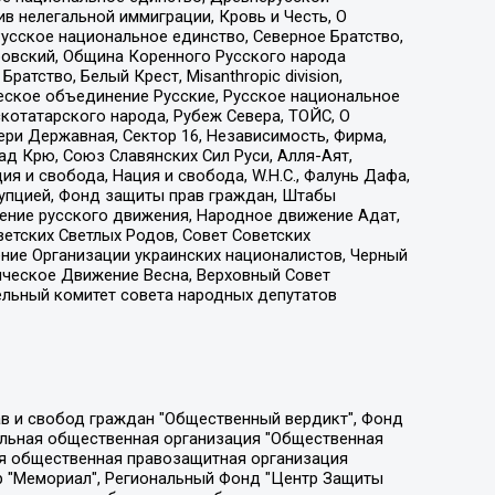
 нелегальной иммиграции, Кровь и Честь, О
усское национальное единство, Северное Братство,
ровский, Община Коренного Русского народа
атство, Белый Крест, Misanthropic division,
еское объединение Русские, Русское национальное
котатарского народа, Рубеж Севера, ТОЙС, О
ри Державная, Сектор 16, Независимость, Фирма,
д Крю, Союз Славянских Сил Руси, Алля-Аят,
я и свобода, Нация и свобода, W.H.С., Фалунь Дафа,
рупцией, Фонд защиты прав граждан, Штабы
ение русского движения, Народное движение Адат,
етских Светлых Родов, Совет Советских
ение Организации украинских националистов, Черный
ическое Движение Весна, Верховный Совет
ельный комитет совета народных депутатов
ции социально-правовых программ "Лилит", Дальневосточное общественное движение "Маяк", Санкт-Петербургская ЛГБТ-инициативная группа "Выход", Инициативная группа ЛГБТ+ "Реверс", Алексеев Андрей Викторович, Бекбулатова Таисия Львовна, Беляев Иван Михайлович, Владыкина Елена Сергеевна, Гельман Марат Александрович, Никульшина Вероника Юрьевна, Толоконникова Надежда Андреевна, Шендерович Виктор Анатольевич, Общество с ограниченной ответственностью "Данное сообщение", Общество с ограниченной ответственностью Издательский дом "Новая глава", Айнбиндер Александра Александровна, Московский комьюнити-центр для ЛГБТ+инициатив, Благотворительный фонд развития филантропии, Deutsche Welle (Германия, Kurt-Schumacher-Strasse 3, 53113 Bonn), Борзунова Мария Михайловна, Воробьев Виктор Викторович, Голубева Анна Львовна, Константинова Алла Михайловна, Малкова Ирина Владимировна, Мурадов Мурад Абдулгалимович, Осетинская Елизавета Николаевна, Понасенков Евгений Николаевич, Ганапольский Матвей Юрьевич, Киселев Евгений Алексеевич, Борухович Ирина Григорьевна, Дремин Иван Тимофеевич, Дубровский Дмитрий Викторович, Красноярская региональная общественная организация поддержки и развития альтернативных образовательных технологий и межкультурных коммуникаций "ИНТЕРРА", Маяковская Екатерина Алексеевна, Фейгин Марк Захарович, Филимонов Андрей Викторович, Дзугкоева Регина Николаевна, Доброхотов Роман Александрович, Дудь Юрий Александрович, Елкин Сергей Владимирович, Кругликов Кирилл Игоревич, Сабунаева Мария Леонидовна, Семенов Алексей Владимирович, Шаинян Карен Багратович, Шульман Екатерина Михайловна, Асафьев Артур Валерьевич, Вахштайн Виктор Семенович, Венедиктов Алексей Алексеевич, Лушникова Екатерина Евгеньевна, Волков Леонид Михайлович, Невзоров Александр Глебович, Пархоменко Сергей Борисович, Сироткин Ярослав Николаевич, Кара-Мурза Владимир Владимирович, Баранова Наталья Владимировна, Гозман Леонид Яковлевич, Кагарлицкий Борис Юльевич, Климарев Михаил Валерьевич, Милов Владимир Станиславович, Автономная некоммерческая организация Краснодарский центр современного искусства "Типография", Моргенштерн Алишер Тагирович, Соболь Любовь Эдуардовна, Общество с ограниченной ответственностью "ЛИЗА НОРМ", Каспаров Гарри Кимович, Ходорковский Михаил Борисович, Общество с ограниченной ответственностью "Апрельские тезисы", Данилович Ирина Брониславовна, Кашин Олег Владимирович, Петров Николай Владимирович, Пивоваров Алексей Владимирович, Соколов Михаил Владимирович, Цветкова Юлия Владимировна, Чичваркин Евгений Александрович, Комитет против пыток/Команда против пыток, Общество с ограниченной ответственностью "Первый научный", Общество с ограниченной ответственностью "Вертолет и ко", Белоцерковская Вероника Борисовна, Кац Максим Евгеньевич, Лазарева Татьяна Юрьевна, Шаведдинов Руслан Табризович, Яшин Илья Валерьевич, Общество с ограниченной ответственностью "Иноагент ААВ", Алешковский Дмитрий Петрович, Альбац Евгения Марковна, Быков Дмитрий Львович, Галямина Юлия Евгеньевна, Лойко Сергей Леонидович, Мартынов Кирилл Константинович, Медведев Сергей Александрович, Крашенинников Федор Геннадиевич, Гордеева Катерина Вл