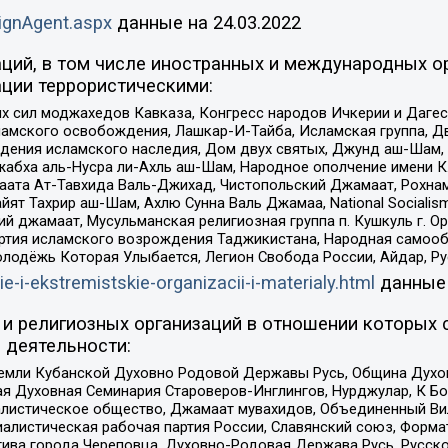
ignAgent.aspx
данные на
24.03.2022
ций, в том числе иностранных и международных ор
ции террористическими:
ил моджахедов Кавказа, Конгресс народов Ичкерии и Дагеста
ламского освобождения, Лашкар-И-Тайба, Исламская группа, Дв
ения исламского наследия, Дом двух святых, Джунд аш-Шам, 
жабха аль-Нусра ли-Ахль аш-Шам, Народное ополчение имени К.
ата Ат-Тавхида Валь-Джихад, Чистопольский Джамаат, Рохнам
ят Тахрир аш-Шам, Ахлю Сунна Валь Джамаа, National Socialism
ий джамаат, Мусульманская религиозная группа п. Кушкуль г. 
ртия исламского возрождения Таджикистана, Народная самооб
олодёжь Которая Улыбается, Легион Свобода России, Айдар, Р
ie-i-ekstremistskie-organizacii-i-materialy.html
данные
и религиозных организаций в отношении которых 
 деятельности:
земли Кубанской Духовно Родовой Державы Русь, Община Духо
 Духовная Семинария Староверов-Инглингов, Нурджулар, К Бо
листическое общество, Джамаат мувахидов, Объединенный Вил
иалистическая рабочая партия России, Славянский союз, Форма
ива города Череповца, Духовно-Родовая Держава Русь, Русск