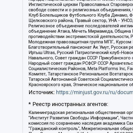
Инглистической церкви Православных Староверов
свободе совести и о религиозных объединениях,
Клуб Болельщиков Футбольного Клуба Динамо, Фа
Щелковского района, Правый сектор, УНА - УНСО, У
Религиозное объединение последователей инглии
объединение Атака, Мечеть Мирмамеда, Община К
противодействии экстремистской деятельности, 
Молодежная правозащитная группа МПГ, Курсом П
Благотворительный пансионат Ак Умут, Русская ре
Иртыш Ultras, Русский Патриотический клуб-Нов
Навального, Совет граждан СССР Прикубанского 
Народный совет граждан РСФСР СССР Архангельск
Социалистических Районов, Meta Platforms Inc, 
Комитет, Татарстанское Региональное Всетатар
Татарской Автономной Советской Социалистическ
Красноярского края, Этническое национальное о
Источник:
https://minjust.gov.ru/ru/doc
* Реестр иностранных агентов:
Калининградская региональная общественная организация "Экозащита!-Женсовет", Фонд содействия защите прав и свобод граждан "Общественный вердикт", Фонд "Институт Развития Свободы Информации", Частное учреждение "Информационное агентство МЕМО. РУ", Региональная общественная организация "Общественная комиссия по сохранению наследия академика Сахарова", Фонд поддержки свободы прессы, Санкт-Петербургская общественная правозащитная организация "Гражданский контроль", Межрегиональная общественная организация "Информационно-просветительский центр "Мемориал", Региональный Фонд "Центр Защиты Прав Средств Массовой Информации", с 05.12.2023 Фонд "Центр Защиты Прав Средств массовой информации", Региональная общественная благотворительная организация помощи беженцам и мигрантам "Гражданское содействие", Негосударственное образовательное учреждение дополнительного профессионального образования (повышение квалификации) специалистов "АКАДЕМИЯ ПО ПРАВАМ ЧЕЛОВЕКА", Свердловская региональная общественная организация "Сутяжник", Автономная некоммерческая организация "Центр независимых социологических исследований", Союз общественных объединений "Российский исследовательский центр по правам человека", Региональное общественное учреждение научно-информационный центр "МЕМОРИАЛ", Некоммерческая организация "Фонд защиты гласности", Автономная некоммерческая организация "Институт прав человека", Городская общественная организация "Екатеринбургское общество "МЕМОРИАЛ", Городская общественная организация "Рязанское историко-просветительское и правозащитное общество "Мемориал" (Рязанский Мемориал), Челябинский региональный орган общественной самодеятельности – женское общественное объединение "Женщины Евразии", Челябинский региональный орган общественной самодеятельности "Уральская правозащитная группа", Фонд содействия защите здоровья и социальной справедливости имени Андрея Рылькова, Автономная Некоммерческая Организация "Аналитический Центр Юрия Левады", Автономная некоммерческая организация социальной поддержки населения "Проект Апрель", Региональная общественная организация помощи женщинам и детям, находящимся в кризисной ситуации "Информационно-методический центр "Анна", Фонд содействия развитию массовых коммуникаций и правовому просвещению "Так-так-Так", Фонд содействия устойчивому развитию "Серебряная тайга", Свердловский региональный общественный фонд социальных проектов "Новое время", "Idel.Реалии", Кавказ.Реалии, Крым.Реалии, Телеканал Настоящее Время, Татаро-башкирская служба Радио Свобода (Azatliq Radiosi), Радио Свободная Европа/Радио Свобода (PCE/PC), "Сибирь.Реалии", "Фактограф", Благотворительный фонд помощи осужденным и их семьям, Автономная некоммерческая организация "Институт глобализации и социальных движений", Фонд "В защиту прав заключенных", Частное учреждение "Центр поддержки и содействия развитию средств массовой информации", Пензенский региональный общественный благотворительный фонд "Гражданский союз", "Север.Реалии", Некоммерческая организация Фонд "Правовая инициатива", 