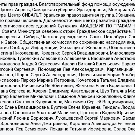
ты прав граждан, Благотворительный фонд помощи осужденным
а, Проект Апрель, Самарская губерния, Эра здоровья, Мемориал
ера, Центр СИБАЛЬТ, Уральская правозащитная группа, Женщины
по правам человека, Дальневосточный центр развития гражданс
ологических исследований, Сутяжник, АКАДЕМИЯ ПО ПРАВАМ Ч
е Совета Министров северных стран, Гражданское содействие,
я прессы - Сибирь, Частное учреждение в Санкт-Петербурге С
 и Закон, Общественная комиссия по сохранению наследия ак
звития Свободы Информации, Экозащита!-Женсовет, Общественн
Регина Николаевна, Кривенко Сергей Владимирович, Милославс
совна, Туровский Александр Алексеевич, Васильева Анастасия
Пивоваров Андрей Сергеевич, Аверин Виталий Евгеньевич, Бара
горий Сергеевич, Пономарев Лев Александрович, Каргалицкий 
ньевна, Щаров Сергей Алексадрович, Цирульников Борис Альбер
ислакова-Паркер Марина Петровна, Кочеткова Татьяна Владими
сандровна, Рачинский Ян Збигневич, Жемкова Елена Борисовна,
лана Сергеевна, Аверин Владимир Анатольевич, Щур Татьяна М
фтер Валентин Михайлович, Симонов Алексей Кириллович, Флиг
женова Светлана Куприяновна, Максимов Сергей Владимирович, 
кс Елена Владимировна, Буртина Елена Юрьевна, Гендель Людм
евна, Свечников Анатолий Мариевич, Прохоров Вадим Юрьевич
инский Леонид Борисович, Лукашевский Сергей Маркович, Бахм
Добровольская Анна Дмитриевна, Королева Александра Евгенье
евинсон Лев Семенович, Локшина Татьяна Иосифовна, Орлов Ол