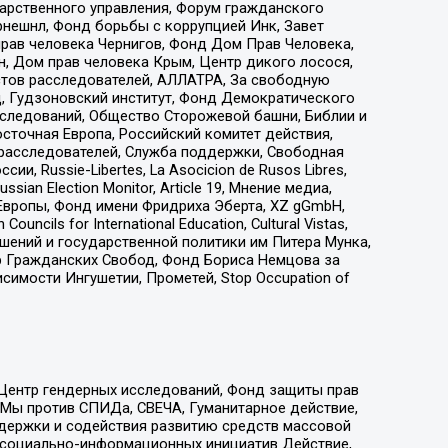
дарственного управления, Форум гражданского
рнешнл, Фонд борьбы с коррупцией Инк, Завет
прав человека Чернигов, Фонд Дом Прав Человека,
н, Дом прав человека Крым, Центр дикого лосося,
стов расследователей, АЛЛАТРА, За свободную
д, Гудзоновский институт, Фонд Демократического
сследований, Общество Сторожевой башни, Библии и
сточная Европа, Российский комитет действия,
-расследователей, Служба поддержки, Свободная
 Russie-Libertes, La Asocicion de Rusos Libres,
an Election Monitor, Article 19, Мнение медиа,
Европы, Фонд имени Фридриха Эберта, XZ gGmbH,
ls for International Education, Cultural Vistas,
ошений и государственной политики им Питера Мунка,
 Гражданских Свобод, Фонд Бориса Немцова за
имости Ингушетии, Прометей, Stop Occupation of
 Центр гендерных исследований, Фонд защиты прав
 Мы против СПИДа, СВЕЧА, Гуманитарное действие,
ддержки и содействия развитию средств массовой
р социально-информационных инициатив Действие,