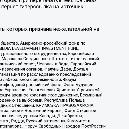
торов. При перепечатке текстов либо
нтернет гиперссылка на источник
ть которых признана нежелательной на
общество, Американо-российский фонд по
 MEDIA DEVELOPMENT INVESTMENT FUND,
 регионального сотрудничества, Европейская
 Маршалла Соединенных Штатов, Тихоокеанский
нтический совет, Человек в беде, Европейский
 извлечения органов, Фалунь Дафа, Друзья
рганизация по расследованию преследований
тр либеральной современности, Форум
 Оксфордский российский фонд, Фонд Будущее
е Управление Евангельских Христиан Украинской
еждународное христианское движение, Всемирный
людению за выборами, Республика Польша,
народных Отношений, КРИМСЬКА ПРАВОЗАХИСНА
ы Центральной и Восточной Европы, Фонд Открытой
иональная федерация Канады, Декабристы,
тр , Риддл, Русский антивоенный комитет в
nternational, Форум Свободных Народов ПостРоссии,