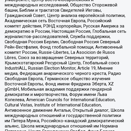
международных исследований, Общество Сторожевой
башни, Библии и трактатов Свидетелей Иеговы,
Гражданский Совет, Центр анализа европейской политики,
Академическая сеть Восточная Европа, Российский
комитет действия, РЭНД корпорейшн, Русская Америка за
демократию в России, Настоящая Россия, Глобальная сеть
журналистов-расследователей, Служба поддержки,
Свободная Россия Берлин, Свободная Россия Северный
Рейн-Вестфалия, Фонд глобальной помощи, Антивоенный
комитет России, Russie-Libertes, La Asocicion de Rusos
Libres, Союз за возвращение Северных территорий,
Крымскотатарский Ресурсный Центр, Глобальный союз
IndustriALL, Russian Election Monitor, Article 19, Мнение
медиа, Федерация анархического черного креста, Радио
Свободная Европа, Германское общество изучения
Восточной Европы, Фонд имени Фридриха Эберта, XZ
gGmbH, Мобильная академия поддержки гендерной
демократии и миротворчества, Форум имени Льва
Копелева, American Councils for International Education,
Cultural Vistas, Institute of International Education,
Антивоенное движение Антальи, Открытый диалог, Школа
международных отношений и государственной политики
им Питера Мунка, Российско-канадский демократический
альянс, Школа международных отношений им Нормана