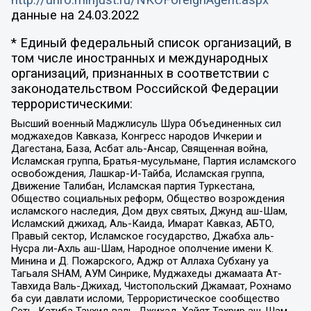
данные на
24.03.2022
* Единый федеральный список организаций, в
том числе иностранных и международных
организаций, признанных в соответствии с
законодательством Российской Федерации
террористическими:
Высший военный Маджлисуль Шура Объединенных сил
моджахедов Кавказа, Конгресс народов Ичкерии и
Дагестана, База, Асбат аль-Ансар, Священная война,
Исламская группа, Братья-мусульмане, Партия исламского
освобождения, Лашкар-И-Тайба, Исламская группа,
Движение Талибан, Исламская партия Туркестана,
Общество социальных реформ, Общество возрождения
исламского наследия, Дом двух святых, Джунд аш-Шам,
Исламский джихад, Аль-Каида, Имарат Кавказ, АБТО,
Правый сектор, Исламское государство, Джабха аль-
Нусра ли-Ахль аш-Шам, Народное ополчение имени К.
Минина и Д. Пожарского, Аджр от Аллаха Субхану уа
Тагьаля SHAM, АУМ Синрике, Муджахеды джамаата Ат-
Тавхида Валь-Джихад, Чистопольский Джамаат, Рохнамо
ба суи давлати исломи, Террористическое сообщество
Сеть, Катиба Таухид валь-Джихад, Хайят Тахрир аш-Шам,