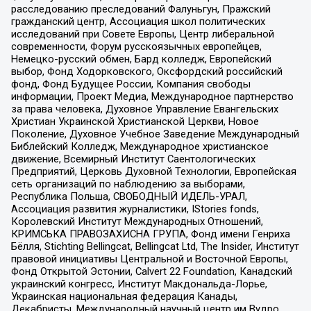
расследованию преследований Фалуньгун, Пражский
гражданский центр, Ассоциация школ политических
исследований при Совете Европы, Центр либеральной
современности, Форум русскоязычных европейцев,
Немецко-русский обмен, Бард колледж, Европейский
выбор, Фонд Ходорковского, Оксфордский российский
фонд, Фонд Будущее России, Компания свободы
информации, Проект Медиа, Международное партнерство
за права человека, Духовное Управление Евангельских
Христиан Украинской Христианской Церкви, Новое
Поколение, Духовное Учебное Заведение Международный
Библейский Колледж, Международное христианское
движение, Всемирный Институт Саентологических
Предприятий, Церковь Духовной Технологии, Европейская
сеть организаций по наблюдению за выборами,
Республика Польша, СВОБОДНЫЙ ИДЕЛЬ-УРАЛ,
Ассоциация развития журналистики, IStories fonds,
Королевский Институт Международных Отношений,
КРИМСЬКА ПРАВОЗАХИСНА ГРУПА, Фонд имени Генриха
Бёлля, Stichting Bellingcat, Bellingcat Ltd, The Insider, Институт
правовой инициативы Центральной и Восточной Европы,
Фонд Открытой Эстонии, Calvert 22 Foundation, Канадский
украинский конгресс, Институт Макдональда-Лорье,
Украинская национальная федерация Канады,
Декабристы, Международный научный центр им Вудро