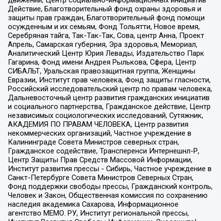
движений, Центр социально-информационных инициатив
Действие, Благотворительный фонд охраны здоровья и
защиты прав граждан, Благотворительный фонд помощи
осужденным и их семьям, Фонд Тольятти, Новое время,
Серебряная тайга, Так-Так-Так, Сова, центр Анна, Проект
Апрель, Самарская губерния, Эра здоровья, Мемориал,
Аналитический Центр Юрия Левады, Издательство Парк
Гагарина, Фонд имени Андрея Рылькова, Сфера, Центр
СИБАЛЬТ, Уральская правозащитная группа, Женщины
Евразии, Институт прав человека, Фонд защиты гласности,
Российский исследовательский центр по правам человека,
Дальневосточный центр развития гражданских инициатив
и социального партнерства, Гражданское действие, Центр
независимых социологических исследований, Сутяжник,
АКАДЕМИЯ ПО ПРАВАМ ЧЕЛОВЕКА, Центр развития
некоммерческих организаций, Частное учреждение в
Калининграде Совета Министров северных стран,
Гражданское содействие, Трансперенси Интернешнл-Р,
Центр Защиты Прав Средств Массовой Информации,
Институт развития прессы - Сибирь, Частное учреждение в
Санкт-Петербурге Совета Министров Северных Стран,
Фонд поддержки свободы прессы, Гражданский контроль,
Человек и Закон, Общественная комиссия по сохранению
наследия академика Сахарова, Информационное
агентство МЕМО. РУ, Институт региональной прессы,