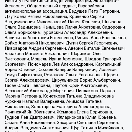
Институт Развития Свободы Информации, Экозащита!-
Женсовет, Общественный вердикт, Евразийская
антимонопольная ассоциация, Бедушев Петр Петрович,
Дзугкоева Регина Николаевна, Кривенко Сергей
Владимирович, Милославский Павел Юрьевич, Шнырова
Ольга Вадимовна, Чанышева Лилия Айратовна, Сидорович
Ольга Борисовна, Туровский Александр Алексеевич,
Васильева Анастасия Евгеньевна, Ривина Анна Валерьевна,
Бойко Анатолий Николаевич, Дугин Сергей Георгиевич,
Пивоваров Андрей Сергеевич, Аверин Виталий Евгеньевич,
Барахоев Магомед Бекханович, Шарипков Олег
Викторович, Мошель Ирина Ароновна, Шведов Григорий
Сергеевич, Пономарев Лев Александрович, Каргалицкий
Борис Юльевич, Созаев Валерий Валерьевич, Исламов
Тимур Рифгатович, Романова Ольга Евгеньевна, Щаров
Сергей Алексадрович, Цирульников Борис Альбертович,
Гасан Ольга Павловна, Паутов Юрий Анатольевич,
Верховский Александр Маркович, Пислакова-Паркер
Марина Петровна, Кочеткова Татьяна Владимировна,
Чуркина Наталья Валерьевна, Акимова Татьяна
Николаевна, Золотарева Екатерина Александровна,
Рачинский Ян Збигневич, Жемкова Елена Борисовна,
Гудков Лев Дмитриевич, Илларионова Юлия Юрьевна,
Саранг Анна Васильевна, Захарова Светлана Сергеевна,
Аверин Владимир Анатольевич, Щур Татьяна Михайловна,