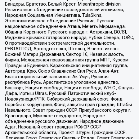
Бандеры, Братство, Белый Крест, Misanthropic division,
Религиозное объединение последователей инглиизма,
Народная Социальная Инициатива, TulaSkins,
Этнополитическое объединение Русские, Русское
национальное объединение Атака, Мечеть Мирмамеда,
Община Коренного Русского народа г. Астрахани, ВОЛЯ,
Меджлис крымскотатарского народа, Рубеж Севера, ТОЙС,
О противодействии экстремистской деятельности,
РЕВТАТПОД, Артподготовка, Штольц, В честь иконы
Божией Матери Державная, Сектор 16, Независимость,
Фирма, Молодежная правозащитная группа МПГ, Курсом
Правды и Единения, Каракольская инициативная группа,
Автоград Крю, Союз Славянских Сил Руси, Алля-Аят,
Благотворительный пансионат Ак Умут, Русская
республика Русь, Арестантское уголовное единство,
Башкорт, Нация и свобода, Нация и свобода, W.H.С., Фалунь
Дафа, Иртыш Ultras, Русский Патриотический клуб-
Новокузнецк/РПК, Сибирский державный союз, Фонд
борьбы с коррупцией, Фонд защиты прав граждан, Штабы
Навального, Совет граждан СССР Прикубанского округа г.
Краснодара, Мужское государство, Народное
объединение русского движения, Народное движение
Адат, Народный совет граждан РСФСР СССР
Архангельской области, Проект Штурм, Граждане СССР,
Держава Союз Советских Светлых Родов, Совет Советских