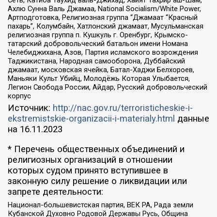
Ахлю Сунна Валь Джамаа, National Socialism/White Power,
Артподготовка, Религиозная группа “Джамаат “Красный
пахарь”, Колумбайн, Хатлонский джамаат, Мусульманская
религиозная группа п. Кушкуль г. Оренбург, Крымско-
татарский добровольческий батальон имени Номана
Челебиджихана, Азов, Партия исламского возрождения
Таджикистана, Народная самооборона, Дуббайский
джамаат, московская ячейка, Батал-Хаджи Белхороев,
Маньяки Культ Убийц, Молодёжь Которая Улыбается,
Легион Свобода России, Айдар, Русский добровольческий
корпус
Источник:
http://nac.gov.ru/terroristicheskie-i-
ekstremistskie-organizacii-i-materialy.html
данные
на
16.11.2023
* Перечень общественных объединений и
религиозных организаций в отношении
которых судом принято вступившее в
законную силу решение о ликвидации или
запрете деятельности:
Национал-большевистская партия, ВЕК РА, Рада земли
Кубанской Духовно Родовой Державы Русь, Община