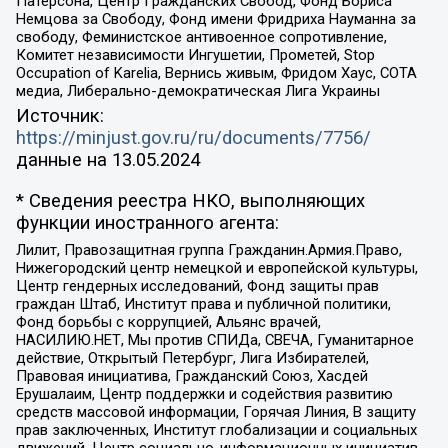
Патерсона, Центр Гражданских Свобод, Фонд Бориса
Немцова за Свободу, Фонд имени Фридриха Науманна за
свободу, Феминистское антивоенное сопротивление,
Комитет независимости Ингушетии, Прометей, Stop
Occupation of Karelia, Вернись живым, Фридом Хаус, СОТА
медиа, Либерально-демократическая Лига Украины
Источник:
https://minjust.gov.ru/ru/documents/7756/
данные на
13.05.2024
* Сведения реестра НКО, выполняющих
функции иностранного агента:
Лилит, Правозащитная группа Гражданин.Армия.Право,
Нижегородский центр немецкой и европейской культуры,
Центр гендерных исследований, Фонд защиты прав
граждан Штаб, Институт права и публичной политики,
Фонд борьбы с коррупцией, Альянс врачей,
НАСИЛИЮ.НЕТ, Мы против СПИДа, СВЕЧА, Гуманитарное
действие, Открытый Петербург, Лига Избирателей,
Правовая инициатива, Гражданский Союз, Хасдей
Ерушалаим, Центр поддержки и содействия развитию
средств массовой информации, Горячая Линия, В защиту
прав заключенных, Институт глобализации и социальных