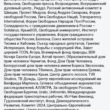
Вильсона, Свободная пресса, Возрождение, Всеукраинский
духовный центр , Риддл, Русский антивоенный комитет в
Швеции, Проект Медуза, Фонд Андрея Сахарова, Форум
свободной России, Лига Свободных Наций, Transparеncy
International, Форум Свободных Народов ПостРоссии,
Солидарность с гражданским движением в России –
Solidarus, КрымSOS, Свободный университет, Институт
государственного управления, Форум гражданского
общества Россия, Беллона, Союз жителей островов
Тисима и Хабомаи, Съезд народных депутатов, Гринпис
Интернешнл, Фонд борьбы с коррупцией Инк, Завет
церквей TCCN, Агора, Всемирный фонд природы, BDR
Novaja Gazeta-Europe, Алтай проект, Образовательный дом
прав человека Чернигов, Фонд Дом Прав Человека,
Белорусский дом прав человека имени Бориса Звозскова,
Дом прав человека Тбилиси, Дом прав человека Ереван,
Дом прав человека Крым, Центр дикого лосося, TVR
Studios, ТВ Дождь, Центр европейских исследований им
Вилфрида Мартенса, Сетевое объединение журналистов
расследователей, АЛЛАТРА, За свободную Россию,
Свободная Бурятия, Uralic, UnKremlin, Международная
федерация транспортных рабочих, ИстЧам Финланд,
Гудзоновский институт, Фонд Демократического
Развития, Комитет-2024, Центрально-Европейский
университет, Центр восточноевропейских и