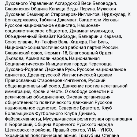
Духовного Управления Асгардской Веси Беловодья,
Славянская Община Капища Веды Перуна, Мужская
Духовная Семинария Староверов-Инглингов, Нурджулар, К
Богодержавию, Таблиги Джамаат, Свидетели Иеговы,
Русское национальное единство, Национал-
социалистическое общество, Джамаат мувахидов,
Объединенный Вилайат Кабарды, Балкарии и Карачая,
Союз славян, Ат-Такфир Валь-Хиджра, Пит Буль,
Национал-социалистическая рабочая партия России,
Славянский союз, Формат-18, Благородный Орден
Дьявола, Армия воли народа, Национальная
Социалистическая Инициатива города Череповца,
Духовно-Родовая Держава Русь, Русское национальное
единство, Древнерусской Инглистической церкви
Православных Староверов-Инглингов, Русский
общенациональный союз, Движение против нелегальной
иммиграции, Кровь и Честь, О свободе совести и о
религиозных объединениях, Омская организация
общественного политического движения Русское
национальное единство, Северное Братство, Клуб
Болельщиков Футбольного Клуба Динамо,
Файзрахманисты, Мусульманская религиозная организация
п. Боровский, Община Коренного Русского народа
Щелковского района, Правый сектор, УНА - УНСО,
Украинская повстанческая армия, Тризуб им. Степана