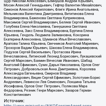
Щур Николай Алексеевич, Блинушов Андрей Юрьевич,
Мосин Алексей Геннадьевич, Гефтер Валентин Михайлович,
Симонов Алексей Кириллович, Флиге Ирина Анатольевна,
Мельникова Валентина Дмитриевна, Вититинова Елена
Владимировна, Баженова Светлана Куприяновна,
Максимов Сергей Владимирович, Беляев Сергей Иванович,
Голубева Елена Николаевна, Ганнушкина Светлана
Алексеевна, Закс Елена Владимировна, Буртина Елена
Юрьевна, Гендель Людмила Залмановна, Кокорина
Екатерина Алексеевна, Шуманов Илья Вячеславович,
Арапова Галина Юрьевна, Свечников Анатолий Мариевич,
Прохоров Вадим Юрьевич, Шахова Елена Владимировна,
Подузов Сергей Васильевич, Протасова Ирина
Вячеславовна, Литинский Леонид Борисович, Лукашевский
Сергей Маркович, Бахмин Вячеслав Иванович, Шабад
Анатолий Ефимович, Сухих Дарья Николаевна, Орлов Олег
Петрович, Добровольская Анна Дмитриевна, Королева
Александра Евгеньевна, Смирнов Владимир
Александрович, Вицин Сергей Ефимович, Золотухин Борис
Андреевич, Левинсон Лев Семенович, Локшина Татьяна
Иосифовна, Орлов Олег Петрович, Полякова Мара
Федоровна, Резник Генри Маркович, Захаров Герман
Константинович
Источник:
http://unro.minjust.ru/NKOForeignAgent.aspx