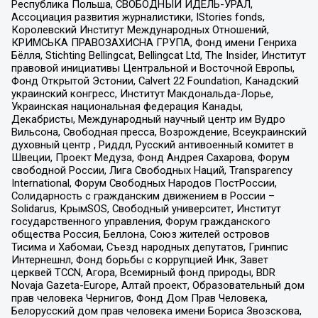
Республика Польша, СВОБОДНЫЙ ИДЕЛЬ-УРАЛ,
Ассоциация развития журналистики, IStories fonds,
Королевский Институт Международных Отношений,
КРИМСЬКА ПРАВОЗАХИСНА ГРУПА, Фонд имени Генриха
Бёлля, Stichting Bellingcat, Bellingcat Ltd, The Insider, Институт
правовой инициативы Центральной и Восточной Европы,
Фонд Открытой Эстонии, Calvert 22 Foundation, Канадский
украинский конгресс, Институт Макдональда-Лорье,
Украинская национальная федерация Канады,
Декабристы, Международный научный центр им Вудро
Вильсона, Свободная пресса, Возрождение, Всеукраинский
духовный центр , Риддл, Русский антивоенный комитет в
Швеции, Проект Медуза, Фонд Андрея Сахарова, Форум
свободной России, Лига Свободных Наций, Transparеncy
International, Форум Свободных Народов ПостРоссии,
Солидарность с гражданским движением в России –
Solidarus, КрымSOS, Свободный университет, Институт
государственного управления, Форум гражданского
общества Россия, Беллона, Союз жителей островов
Тисима и Хабомаи, Съезд народных депутатов, Гринпис
Интернешнл, Фонд борьбы с коррупцией Инк, Завет
церквей TCCN, Агора, Всемирный фонд природы, BDR
Novaja Gazeta-Europe, Алтай проект, Образовательный дом
прав человека Чернигов, Фонд Дом Прав Человека,
Белорусский дом прав человека имени Бориса Звозскова,