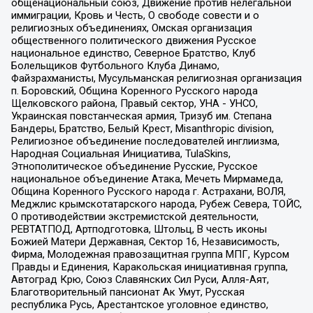
общенациональный союз, Движение против нелегальной
иммиграции, Кровь и Честь, О свободе совести и о
религиозных объединениях, Омская организация
общественного политического движения Русское
национальное единство, Северное Братство, Клуб
Болельщиков Футбольного Клуба Динамо,
Файзрахманисты, Мусульманская религиозная организация
п. Боровский, Община Коренного Русского народа
Щелковского района, Правый сектор, УНА - УНСО,
Украинская повстанческая армия, Тризуб им. Степана
Бандеры, Братство, Белый Крест, Misanthropic division,
Религиозное объединение последователей инглиизма,
Народная Социальная Инициатива, TulaSkins,
Этнополитическое объединение Русские, Русское
национальное объединение Атака, Мечеть Мирмамеда,
Община Коренного Русского народа г. Астрахани, ВОЛЯ,
Меджлис крымскотатарского народа, Рубеж Севера, ТОЙС,
О противодействии экстремистской деятельности,
РЕВТАТПОД, Артподготовка, Штольц, В честь иконы
Божией Матери Державная, Сектор 16, Независимость,
Фирма, Молодежная правозащитная группа МПГ, Курсом
Правды и Единения, Каракольская инициативная группа,
Автоград Крю, Союз Славянских Сил Руси, Алля-Аят,
Благотворительный пансионат Ак Умут, Русская
республика Русь, Арестантское уголовное единство,