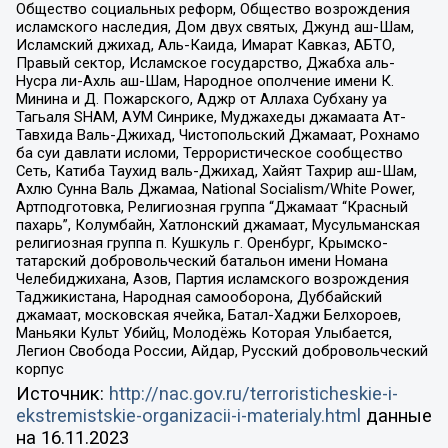
Общество социальных реформ, Общество возрождения
исламского наследия, Дом двух святых, Джунд аш-Шам,
Исламский джихад, Аль-Каида, Имарат Кавказ, АБТО,
Правый сектор, Исламское государство, Джабха аль-
Нусра ли-Ахль аш-Шам, Народное ополчение имени К.
Минина и Д. Пожарского, Аджр от Аллаха Субхану уа
Тагьаля SHAM, АУМ Синрике, Муджахеды джамаата Ат-
Тавхида Валь-Джихад, Чистопольский Джамаат, Рохнамо
ба суи давлати исломи, Террористическое сообщество
Сеть, Катиба Таухид валь-Джихад, Хайят Тахрир аш-Шам,
Ахлю Сунна Валь Джамаа, National Socialism/White Power,
Артподготовка, Религиозная группа “Джамаат “Красный
пахарь”, Колумбайн, Хатлонский джамаат, Мусульманская
религиозная группа п. Кушкуль г. Оренбург, Крымско-
татарский добровольческий батальон имени Номана
Челебиджихана, Азов, Партия исламского возрождения
Таджикистана, Народная самооборона, Дуббайский
джамаат, московская ячейка, Батал-Хаджи Белхороев,
Маньяки Культ Убийц, Молодёжь Которая Улыбается,
Легион Свобода России, Айдар, Русский добровольческий
корпус
Источник:
http://nac.gov.ru/terroristicheskie-i-
ekstremistskie-organizacii-i-materialy.html
данные
на
16.11.2023