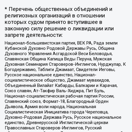
* Перечень общественных объединений и
религиозных организаций в отношении
которых судом принято вступившее в
законную силу решение о ликвидации или
запрете деятельности:
Национал-большевистская партия, ВЕК РА, Рада земли
Кубанской Духовно Родовой Державы Русь, Община
Духовного Управления Асгардской Веси Беловодья,
Славянская Община Капища Веды Перуна, Мужская
Духовная Семинария Староверов-Инглингов, Нурджулар, К
Богодержавию, Таблиги Джамаат, Свидетели Иеговы,
Русское национальное единство, Национал-
социалистическое общество, Джамаат мувахидов,
Объединенный Вилайат Кабарды, Балкарии и Карачая,
Союз славян, Ат-Такфир Валь-Хиджра, Пит Буль,
Национал-социалистическая рабочая партия России,
Славянский союз, Формат-18, Благородный Орден
Дьявола, Армия воли народа, Национальная
Социалистическая Инициатива города Череповца,
Духовно-Родовая Держава Русь, Русское национальное
единство, Древнерусской Инглистической церкви
Православных Староверов-Инглингов, Русский