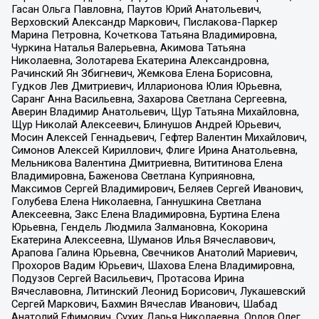
Гасан Ольга Павловна, Паутов Юрий Анатольевич,
Верховский Александр Маркович, Пислакова-Паркер
Марина Петровна, Кочеткова Татьяна Владимировна,
Чуркина Наталья Валерьевна, Акимова Татьяна
Николаевна, Золотарева Екатерина Александровна,
Рачинский Ян Збигневич, Жемкова Елена Борисовна,
Гудков Лев Дмитриевич, Илларионова Юлия Юрьевна,
Саранг Анна Васильевна, Захарова Светлана Сергеевна,
Аверин Владимир Анатольевич, Щур Татьяна Михайловна,
Щур Николай Алексеевич, Блинушов Андрей Юрьевич,
Мосин Алексей Геннадьевич, Гефтер Валентин Михайлович,
Симонов Алексей Кириллович, Флиге Ирина Анатольевна,
Мельникова Валентина Дмитриевна, Вититинова Елена
Владимировна, Баженова Светлана Куприяновна,
Максимов Сергей Владимирович, Беляев Сергей Иванович,
Голубева Елена Николаевна, Ганнушкина Светлана
Алексеевна, Закс Елена Владимировна, Буртина Елена
Юрьевна, Гендель Людмила Залмановна, Кокорина
Екатерина Алексеевна, Шуманов Илья Вячеславович,
Арапова Галина Юрьевна, Свечников Анатолий Мариевич,
Прохоров Вадим Юрьевич, Шахова Елена Владимировна,
Подузов Сергей Васильевич, Протасова Ирина
Вячеславовна, Литинский Леонид Борисович, Лукашевский
Сергей Маркович, Бахмин Вячеслав Иванович, Шабад
Анатолий Ефимович, Сухих Дарья Николаевна, Орлов Олег