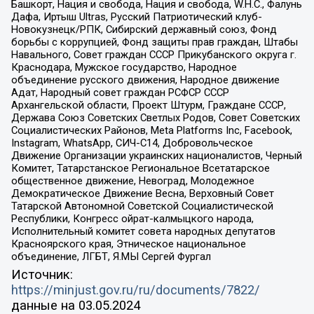
Башкорт, Нация и свобода, Нация и свобода, W.H.С., Фалунь
Дафа, Иртыш Ultras, Русский Патриотический клуб-
Новокузнецк/РПК, Сибирский державный союз, Фонд
борьбы с коррупцией, Фонд защиты прав граждан, Штабы
Навального, Совет граждан СССР Прикубанского округа г.
Краснодара, Мужское государство, Народное
объединение русского движения, Народное движение
Адат, Народный совет граждан РСФСР СССР
Архангельской области, Проект Штурм, Граждане СССР,
Держава Союз Советских Светлых Родов, Совет Советских
Социалистических Районов, Meta Platforms Inc, Facebook,
Instagram, WhatsApp, СИЧ-С14, Добровольческое
Движение Организации украинских националистов, Черный
Комитет, Татарстанское Региональное Всетатарское
общественное движение, Невоград, Молодежное
Демократическое Движение Весна, Верховный Совет
Татарской Автономной Советской Социалистической
Республики, Конгресс ойрат-калмыцкого народа,
Исполнительный комитет совета народных депутатов
Красноярского края, Этническое национальное
объединение, ЛГБТ, Я.МЫ Сергей Фургал
Источник:
https://minjust.gov.ru/ru/documents/7822/
данные на
03.05.2024