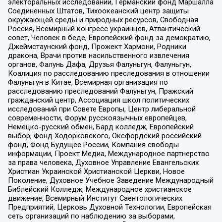
электоральных исследований, Германский фонд Маршалла
Соединенных Штатов, Тихоокеанский центр защиты
окружающей среды и природных ресурсов, Свободная
Россия, Всемирный конгресс украинцев, Атлантический
совет, Человек в беде, Европейский фонд за демократию,
Джеймстаунский фонд, Прожект Хармони, Родники
дракона, Врачи против насильственного извлечения
органов, Фалунь Дафа, Друзья Фалуньгун, Фалуньгун,
Коалиция по расследованию преследования в отношении
Фалуньгун в Китае, Всемирная организация по
расследованию преследований Фалуньгун, Пражский
гражданский центр, Ассоциация школ политических
исследований при Совете Европы, Центр либеральной
современности, Форум русскоязычных европейцев,
Немецко-русский обмен, Бард колледж, Европейский
выбор, Фонд Ходорковского, Оксфордский российский
фонд, Фонд Будущее России, Компания свободы
информации, Проект Медиа, Международное партнерство
за права человека, Духовное Управление Евангельских
Христиан Украинской Христианской Церкви, Новое
Поколение, Духовное Учебное Заведение Международный
Библейский Колледж, Международное христианское
движение, Всемирный Институт Саентологических
Предприятий, Церковь Духовной Технологии, Европейская
сеть организаций по наблюдению за выборами,