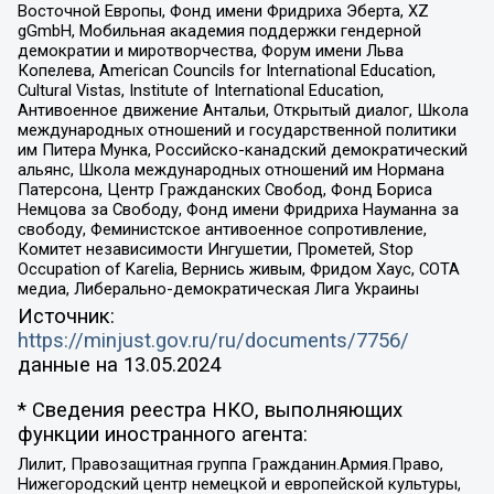
Восточной Европы, Фонд имени Фридриха Эберта, XZ
gGmbH, Мобильная академия поддержки гендерной
демократии и миротворчества, Форум имени Льва
Копелева, American Councils for International Education,
Cultural Vistas, Institute of International Education,
Антивоенное движение Антальи, Открытый диалог, Школа
международных отношений и государственной политики
им Питера Мунка, Российско-канадский демократический
альянс, Школа международных отношений им Нормана
Патерсона, Центр Гражданских Свобод, Фонд Бориса
Немцова за Свободу, Фонд имени Фридриха Науманна за
свободу, Феминистское антивоенное сопротивление,
Комитет независимости Ингушетии, Прометей, Stop
Occupation of Karelia, Вернись живым, Фридом Хаус, СОТА
медиа, Либерально-демократическая Лига Украины
Источник:
https://minjust.gov.ru/ru/documents/7756/
данные на
13.05.2024
* Сведения реестра НКО, выполняющих
функции иностранного агента:
Лилит, Правозащитная группа Гражданин.Армия.Право,
Нижегородский центр немецкой и европейской культуры,