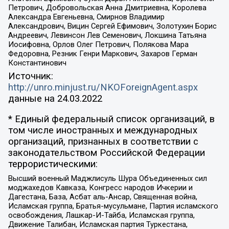
Петрович, Добровольская Анна Дмитриевна, Королева
Александра Евгеньевна, Смирнов Владимир
Александрович, Вицин Сергей Ефимович, Золотухин Борис
Андреевич, Левинсон Лев Семенович, Локшина Татьяна
Иосифовна, Орлов Олег Петрович, Полякова Мара
Федоровна, Резник Генри Маркович, Захаров Герман
Константинович
Источник:
http://unro.minjust.ru/NKOForeignAgent.aspx
данные на
24.03.2022
* Единый федеральный список организаций, в
том числе иностранных и международных
организаций, признанных в соответствии с
законодательством Российской Федерации
террористическими:
Высший военный Маджлисуль Шура Объединенных сил
моджахедов Кавказа, Конгресс народов Ичкерии и
Дагестана, База, Асбат аль-Ансар, Священная война,
Исламская группа, Братья-мусульмане, Партия исламского
освобождения, Лашкар-И-Тайба, Исламская группа,
Движение Талибан, Исламская партия Туркестана,