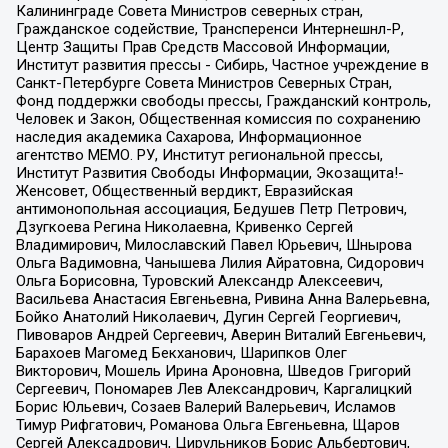
Калининграде Совета Министров северных стран,
Гражданское содействие, Трансперенси Интернешнл-Р,
Центр Защиты Прав Средств Массовой Информации,
Институт развития прессы - Сибирь, Частное учреждение в
Санкт-Петербурге Совета Министров Северных Стран,
Фонд поддержки свободы прессы, Гражданский контроль,
Человек и Закон, Общественная комиссия по сохранению
наследия академика Сахарова, Информационное
агентство МЕМО. РУ, Институт региональной прессы,
Институт Развития Свободы Информации, Экозащита!-
Женсовет, Общественный вердикт, Евразийская
антимонопольная ассоциация, Бедушев Петр Петрович,
Дзугкоева Регина Николаевна, Кривенко Сергей
Владимирович, Милославский Павел Юрьевич, Шнырова
Ольга Вадимовна, Чанышева Лилия Айратовна, Сидорович
Ольга Борисовна, Туровский Александр Алексеевич,
Васильева Анастасия Евгеньевна, Ривина Анна Валерьевна,
Бойко Анатолий Николаевич, Дугин Сергей Георгиевич,
Пивоваров Андрей Сергеевич, Аверин Виталий Евгеньевич,
Барахоев Магомед Бекханович, Шарипков Олег
Викторович, Мошель Ирина Ароновна, Шведов Григорий
Сергеевич, Пономарев Лев Александрович, Каргалицкий
Борис Юльевич, Созаев Валерий Валерьевич, Исламов
Тимур Рифгатович, Романова Ольга Евгеньевна, Щаров
Сергей Алексадрович, Цирульников Борис Альбертович,