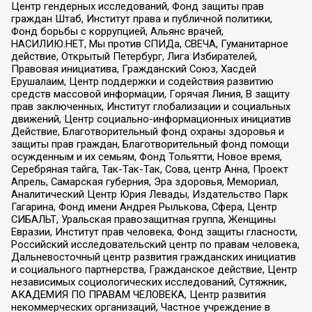
Центр гендерных исследований, Фонд защиты прав
граждан Штаб, Институт права и публичной политики,
Фонд борьбы с коррупцией, Альянс врачей,
НАСИЛИЮ.НЕТ, Мы против СПИДа, СВЕЧА, Гуманитарное
действие, Открытый Петербург, Лига Избирателей,
Правовая инициатива, Гражданский Союз, Хасдей
Ерушалаим, Центр поддержки и содействия развитию
средств массовой информации, Горячая Линия, В защиту
прав заключенных, Институт глобализации и социальных
движений, Центр социально-информационных инициатив
Действие, Благотворительный фонд охраны здоровья и
защиты прав граждан, Благотворительный фонд помощи
осужденным и их семьям, Фонд Тольятти, Новое время,
Серебряная тайга, Так-Так-Так, Сова, центр Анна, Проект
Апрель, Самарская губерния, Эра здоровья, Мемориал,
Аналитический Центр Юрия Левады, Издательство Парк
Гагарина, Фонд имени Андрея Рылькова, Сфера, Центр
СИБАЛЬТ, Уральская правозащитная группа, Женщины
Евразии, Институт прав человека, Фонд защиты гласности,
Российский исследовательский центр по правам человека,
Дальневосточный центр развития гражданских инициатив
и социального партнерства, Гражданское действие, Центр
независимых социологических исследований, Сутяжник,
АКАДЕМИЯ ПО ПРАВАМ ЧЕЛОВЕКА, Центр развития
некоммерческих организаций, Частное учреждение в