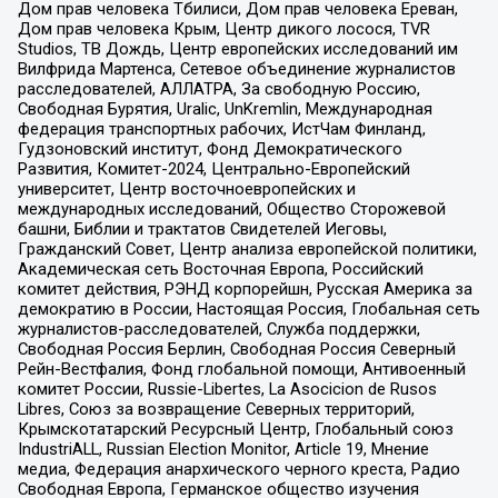
Дом прав человека Тбилиси, Дом прав человека Ереван,
Дом прав человека Крым, Центр дикого лосося, TVR
Studios, ТВ Дождь, Центр европейских исследований им
Вилфрида Мартенса, Сетевое объединение журналистов
расследователей, АЛЛАТРА, За свободную Россию,
Свободная Бурятия, Uralic, UnKremlin, Международная
федерация транспортных рабочих, ИстЧам Финланд,
Гудзоновский институт, Фонд Демократического
Развития, Комитет-2024, Центрально-Европейский
университет, Центр восточноевропейских и
международных исследований, Общество Сторожевой
башни, Библии и трактатов Свидетелей Иеговы,
Гражданский Совет, Центр анализа европейской политики,
Академическая сеть Восточная Европа, Российский
комитет действия, РЭНД корпорейшн, Русская Америка за
демократию в России, Настоящая Россия, Глобальная сеть
журналистов-расследователей, Служба поддержки,
Свободная Россия Берлин, Свободная Россия Северный
Рейн-Вестфалия, Фонд глобальной помощи, Антивоенный
комитет России, Russie-Libertes, La Asocicion de Rusos
Libres, Союз за возвращение Северных территорий,
Крымскотатарский Ресурсный Центр, Глобальный союз
IndustriALL, Russian Election Monitor, Article 19, Мнение
медиа, Федерация анархического черного креста, Радио
Свободная Европа, Германское общество изучения