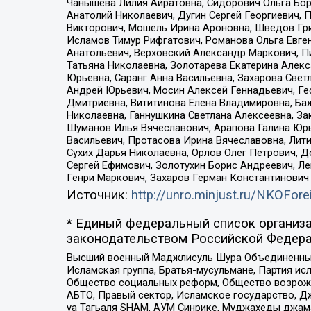
Чанышева Лилия Айратовна, Сидорович Ольга Бори
Анатолий Николаевич, Дугин Сергей Георгиевич, 
Викторович, Мошель Ирина Ароновна, Шведов Гри
Исламов Тимур Рифгатович, Романова Ольга Евге
Анатольевич, Верховский Александр Маркович, П
Татьяна Николаевна, Золотарева Екатерина Алек
Юрьевна, Саранг Анна Васильевна, Захарова Свет
Андрей Юрьевич, Мосин Алексей Геннадьевич, Ге
Дмитриевна, Вититинова Елена Владимировна, Ба
Николаевна, Ганнушкина Светлана Алексеевна, За
Шуманов Илья Вячеславович, Арапова Галина Юрь
Васильевич, Протасова Ирина Вячеславовна, Лит
Сухих Дарья Николаевна, Орлов Олег Петрович, 
Сергей Ефимович, Золотухин Борис Андреевич, Л
Генри Маркович, Захаров Герман Константинович
Источник:
http://unro.minjust.ru/NKOFore
* Единый федеральный список организа
законодательством Российской Федера
Высший военный Маджлисуль Шура Объединенных с
Исламская группа, Братья-мусульмане, Партия ис
Общество социальных реформ, Общество возрожд
АБТО, Правый сектор, Исламское государство, Д
уа Тагьаля SHAM, АУМ Синрике, Муджахеды джама