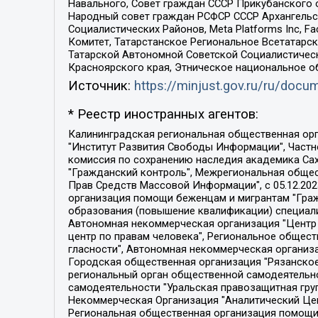
Навального, Совет граждан СССР Прикубанского 
Народный совет граждан РСФСР СССР Архангельск
Социалистических Районов, Meta Platforms Inc, 
Комитет, Татарстанское Региональное Всетатар
Татарской Автономной Советской Социалистическ
Красноярского края, Этническое национальное о
Источник:
https://minjust.gov.ru/ru/doc
* Реестр иностранных агентов:
Калининградская региональная общественная организация "Экозащита!-Женсовет", Фонд содействия защите прав и свобод граждан "Общественный вердикт", Фонд "Институт Развития Свободы Информации", Частное учреждение "Информационное агентство МЕМО. РУ", Региональная общественная организация "Общественная комиссия по сохранению наследия академика Сахарова", Фонд поддержки свободы прессы, Санкт-Петербургская общественная правозащитная организация "Гражданский контроль", Межрегиональная общественная организация "Информационно-просветительский центр "Мемориал", Региональный Фонд "Центр Защиты Прав Средств Массовой Информации", с 05.12.2023 Фонд "Центр Защиты Прав Средств массовой информации", Региональная общественная благотворительная организация помощи беженцам и мигрантам "Гражданское содействие", Негосударственное образовательное учреждение дополнительного профессионального образования (повышение квалификации) специалистов "АКАДЕМИЯ ПО ПРАВАМ ЧЕЛОВЕКА", Свердловская региональная общественная организация "Сутяжник", Автономная некоммерческая организация "Центр независимых социологических исследований", Союз общественных объединений "Российский исследовательский центр по правам человека", Региональное общественное учреждение научно-информационный центр "МЕМОРИАЛ", Некоммерческая организация "Фонд защиты гласности", Автономная некоммерческая организация "Институт прав человека", Городская общественная организация "Екатеринбургское общество "МЕМОРИАЛ", Городская общественная организация "Рязанское историко-просветительское и правозащитное общество "Мемориал" (Рязанский Мемориал), Челябинский региональный орган общественной самодеятельности – женское общественное объединение "Женщины Евразии", Челябинский региональный орган общественной самодеятельности "Уральская правозащитная группа", Фонд содействия защите здоровья и социальной справедливости имени Андрея Рылькова, Автономная Некоммерческая Организация "Аналитический Центр Юрия Левады", Автономная некоммерческая организация социальной поддержки населения "Проект Апрель", Региональная общественная организация помощи женщинам и детям, находящимся в кризисной ситуации "Информационно-методический центр "Анна", Фонд содействия развитию массовых коммуникаций и правовому просвещению "Так-так-Так", Фонд содействия устойчивому развитию "Серебряная тайга", Свердловский региональный общественный фонд социальных проектов "Новое время", "Idel.Реалии", Кавказ.Реалии, Крым.Реалии, Телеканал Настоящее Время, Татаро-башкирская служба Радио Свобода (Azatliq Radiosi), Радио Свободная Европа/Радио Свобода (PCE/PC), "Сибирь.Реалии", "Фактограф", Благотворительный фонд помощи осужденным и их семьям, Автономная некоммерческая организация "Институт глобализации и социальных движений", Фонд "В защиту прав заключенных", Частное учреждение "Центр поддержки и содействия развитию средств массовой информации", Пензенский региональный общественный благотворительный фонд "Гражданский союз", "Север.Реалии", Некоммерческая организация Фонд "Правовая инициатива", 