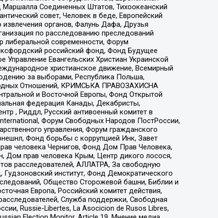
 Маршалла Соединенных Штатов, Тихоокеанский
нтический совет, Человек в беде, Европейский
 извлечения органов, Фалунь Дафа, Друзья
рганизация по расследованию преследований
тр либеральной современности, Форум
 Оксфордский российский фонд, Фонд Будущее
е Управление Евангельских Христиан Украинской
еждународное христианское движение, Всемирный
людению за выборами, Республика Польша,
народных Отношений, КРИМСЬКА ПРАВОЗАХИСНА
ы Центральной и Восточной Европы, Фонд Открытой
иональная федерация Канады, Декабристы,
тр , Риддл, Русский антивоенный комитет в
nternational, Форум Свободных Народов ПостРоссии,
дарственного управления, Форум гражданского
рнешнл, Фонд борьбы с коррупцией Инк, Завет
прав человека Чернигов, Фонд Дом Прав Человека,
н, Дом прав человека Крым, Центр дикого лосося,
стов расследователей, АЛЛАТРА, За свободную
д, Гудзоновский институт, Фонд Демократического
сследований, Общество Сторожевой башни, Библии и
сточная Европа, Российский комитет действия,
-расследователей, Служба поддержки, Свободная
 Russie-Libertes, La Asocicion de Rusos Libres,
an Election Monitor, Article 19, Мнение медиа,