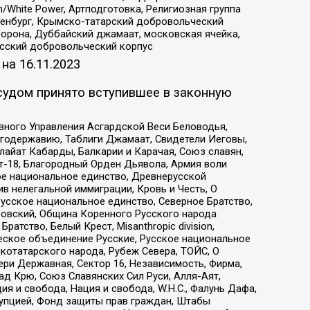
/White Power, Артподготовка, Религиозная группа
Оренбург, Крымско-татарский добровольческий
орона, Дуббайский джамаат, московская ячейка,
усский добровольческий корпус
 на
16.11.2023
судом принято вступившее в законную
вного Управления Асгардской Веси Беловодья,
годержавию, Таблиги Джамаат, Свидетели Иеговы,
айат Кабарды, Балкарии и Карачая, Союз славян,
т-18, Благородный Орден Дьявола, Армия воли
ое национальное единство, Древнерусской
 нелегальной иммиграции, Кровь и Честь, О
усское национальное единство, Северное Братство,
ровский, Община Коренного Русского народа
атство, Белый Крест, Misanthropic division,
еское объединение Русские, Русское национальное
котатарского народа, Рубеж Севера, ТОЙС, О
ри Державная, Сектор 16, Независимость, Фирма,
д Крю, Союз Славянских Сил Руси, Алля-Аят,
я и свобода, Нация и свобода, W.H.С., Фалунь Дафа,
рупцией, Фонд защиты прав граждан, Штабы