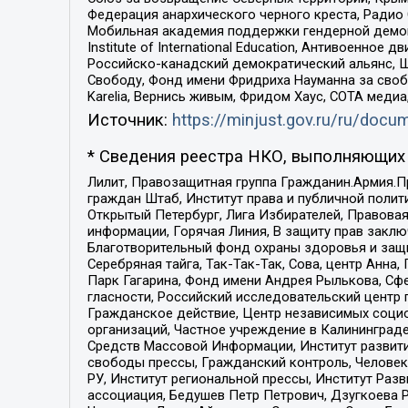
Федерация анархического черного креста, Радио
Мобильная академия поддержки гендерной демократи
Institute of International Education, Антивоенн
Российско-канадский демократический альянс, 
Свободу, Фонд имени Фридриха Науманна за свобо
Karelia, Вернись живым, Фридом Хаус, СОТА меди
Источник:
https://minjust.gov.ru/ru/doc
* Сведения реестра НКО, выполняющих 
Лилит, Правозащитная группа Гражданин.Армия.П
граждан Штаб, Институт права и публичной поли
Открытый Петербург, Лига Избирателей, Правова
информации, Горячая Линия, В защиту прав закл
Благотворительный фонд охраны здоровья и защи
Серебряная тайга, Так-Так-Так, Сова, центр Анн
Парк Гагарина, Фонд имени Андрея Рылькова, Сф
гласности, Российский исследовательский центр 
Гражданское действие, Центр независимых соци
организаций, Частное учреждение в Калининград
Средств Массовой Информации, Институт развити
свободы прессы, Гражданский контроль, Человек
РУ, Институт региональной прессы, Институт Ра
ассоциация, Бедушев Петр Петрович, Дзугкоева 