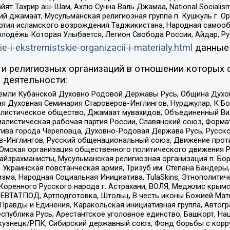
ят Тахрир аш-Шам, Ахлю Сунна Валь Джамаа, National Socialism
ий джамаат, Мусульманская религиозная группа п. Кушкуль г. 
ртия исламского возрождения Таджикистана, Народная самооб
олодёжь Которая Улыбается, Легион Свобода России, Айдар, Р
ie-i-ekstremistskie-organizacii-i-materialy.html
данные
и религиозных организаций в отношении которых 
 деятельности:
земли Кубанской Духовно Родовой Державы Русь, Община Духо
 Духовная Семинария Староверов-Инглингов, Нурджулар, К Бо
листическое общество, Джамаат мувахидов, Объединенный Вил
иалистическая рабочая партия России, Славянский союз, Форма
ива города Череповца, Духовно-Родовая Держава Русь, Русск
-Инглингов, Русский общенациональный союз, Движение против
 Омская организация общественного политического движения Р
йзрахманисты, Мусульманская религиозная организация п. Бо
краинская повстанческая армия, Тризуб им. Степана Бандеры, Бр
зма, Народная Социальная Инициатива, TulaSkins, Этнополитич
оренного Русского народа г. Астрахани, ВОЛЯ, Меджлис крымс
РЕВТАТПОД, Артподготовка, Штольц, В честь иконы Божией Мате
равды и Единения, Каракольская инициативная группа, Автогра
спублика Русь, Арестантское уголовное единство, Башкорт, Наци
окузнецк/РПК, Сибирский державный союз, Фонд борьбы с кор