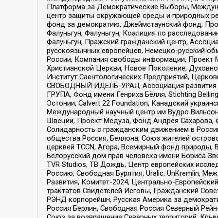
Платформа за Демократические Выборы, Междуна
центр защиты окружающей среды и природных ресу
фонд за демократию, Джеймстаунский фонд, Прож
Фалуньгун, Фалуньгун, Коалиция по расследован
Фалуньгун, Пражский гражданский центр, Ассоци
русскоязычных европейцев, Немецко-русский об
России, Компания свободы информации, Проект М
Христианской Церкви, Новое Поколение, Духовн
Институт Саентологических Предприятий, Церков
СВОБОДНЫЙ ИДЕЛЬ-УРАЛ, Ассоциация развития ж
ГРУПА, Фонд имени Генриха Бёлля, Stichting Bellin
Эстонии, Calvert 22 Foundation, Канадский укра
Международный научный центр им Вудро Вильсона
Швеции, Проект Медуза, Фонд Андрея Сахарова, Ф
Солидарность с гражданским движением в России 
общества Россия, Беллона, Союз жителей острово
церквей TCCN, Агора, Всемирный фонд природы, B
Белорусский дом прав человека имени Бориса Зво
TVR Studios, ТВ Дождь, Центр европейских иссл
Россию, Свободная Бурятия, Uralic, UnKremlin, 
Развития, Комитет-2024, Центрально-Европейски
трактатов Свидетелей Иеговы, Гражданский Совет
РЭНД корпорейшн, Русская Америка за демократи
Россия Берлин, Свободная Россия Северный Рейн-В
Союз за возвращение Северных территорий, Крымско