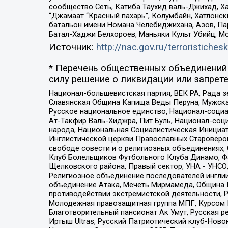
сообщество Сеть, Катиба Таухид валь-Джихад, Хай
“Джамаат “Красный пахарь”, Колумбайн, Хатлонск
батальон имени Номана Челебиджихана, Азов, Па
Батал-Хаджи Белхороев, Маньяки Культ Убийц, М
Источник:
http://nac.gov.ru/terroristichesk
* Перечень общественных объединений 
силу решение о ликвидации или запрете
Национал-большевистская партия, ВЕК РА, Рада 
Славянская Община Капища Веды Перуна, Мужская
Русское национальное единство, Национал-социа
Ат-Такфир Валь-Хиджра, Пит Буль, Национал-соц
народа, Национальная Социалистическая Инициат
Инглистической церкви Православных Староверов
свободе совести и о религиозных объединениях,
Клуб Болельщиков Футбольного Клуба Динамо, Фа
Щелковского района, Правый сектор, УНА - УНСО, У
Религиозное объединение последователей инглии
объединение Атака, Мечеть Мирмамеда, Община К
противодействии экстремистской деятельности, 
Молодежная правозащитная группа МПГ, Курсом П
Благотворительный пансионат Ак Умут, Русская ре
Иртыш Ultras, Русский Патриотический клуб-Нов