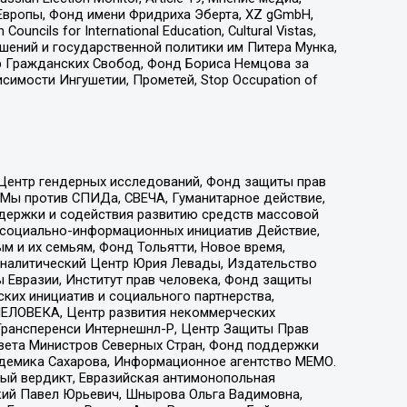
Европы, Фонд имени Фридриха Эберта, XZ gGmbH,
ls for International Education, Cultural Vistas,
ошений и государственной политики им Питера Мунка,
 Гражданских Свобод, Фонд Бориса Немцова за
имости Ингушетии, Прометей, Stop Occupation of
 Центр гендерных исследований, Фонд защиты прав
 Мы против СПИДа, СВЕЧА, Гуманитарное действие,
ддержки и содействия развитию средств массовой
р социально-информационных инициатив Действие,
 и их семьям, Фонд Тольятти, Новое время,
, Аналитический Центр Юрия Левады, Издательство
 Евразии, Институт прав человека, Фонд защиты
ких инициатив и социального партнерства,
ЕЛОВЕКА, Центр развития некоммерческих
 Трансперенси Интернешнл-Р, Центр Защиты Прав
овета Министров Северных Стран, Фонд поддержки
адемика Сахарова, Информационное агентство МЕМО.
ый вердикт, Евразийская антимонопольная
кий Павел Юрьевич, Шнырова Ольга Вадимовна,