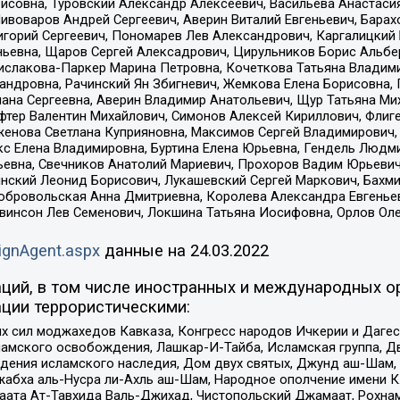
совна, Туровский Александр Алексеевич, Васильева Анастасия
Пивоваров Андрей Сергеевич, Аверин Виталий Евгеньевич, Бара
горий Сергеевич, Пономарев Лев Александрович, Каргалицкий 
ньевна, Щаров Сергей Алексадрович, Цирульников Борис Альбер
ислакова-Паркер Марина Петровна, Кочеткова Татьяна Владими
сандровна, Рачинский Ян Збигневич, Жемкова Елена Борисовна,
лана Сергеевна, Аверин Владимир Анатольевич, Щур Татьяна М
фтер Валентин Михайлович, Симонов Алексей Кириллович, Флиг
женова Светлана Куприяновна, Максимов Сергей Владимирович, 
кс Елена Владимировна, Буртина Елена Юрьевна, Гендель Людм
евна, Свечников Анатолий Мариевич, Прохоров Вадим Юрьевич
инский Леонид Борисович, Лукашевский Сергей Маркович, Бахм
Добровольская Анна Дмитриевна, Королева Александра Евгенье
евинсон Лев Семенович, Локшина Татьяна Иосифовна, Орлов Ол
ignAgent.aspx
данные на
24.03.2022
ций, в том числе иностранных и международных ор
ции террористическими:
ил моджахедов Кавказа, Конгресс народов Ичкерии и Дагеста
ламского освобождения, Лашкар-И-Тайба, Исламская группа, Дв
ения исламского наследия, Дом двух святых, Джунд аш-Шам, 
жабха аль-Нусра ли-Ахль аш-Шам, Народное ополчение имени К.
ата Ат-Тавхида Валь-Джихад, Чистопольский Джамаат, Рохнам