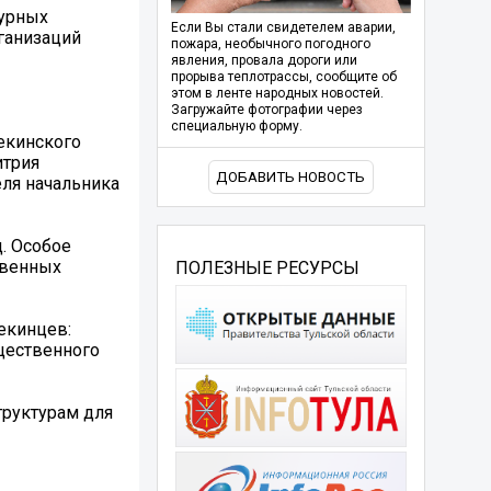
турных
Если Вы стали свидетелем аварии,
ганизаций
пожара, необычного погодного
явления, провала дороги или
прорыва теплотрассы, сообщите об
этом в ленте народных новостей.
Загружайте фотографии через
специальную форму.
екинского
итрия
ДОБАВИТЬ НОВОСТЬ
ля начальника
д. Особое
твенных
ПОЛЕЗНЫЕ РЕСУРСЫ
екинцев:
щественного
труктурам для