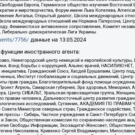
 Свободная Европа, Германское общество изучения Восточной 
и и миротворчества, Форум имени Льва Копелева, American Counci
ое движение Антальи, Открытый диалог, Школа международных отн
Школа международных отношений им Нормана Патерсона, Центр
ду, Феминистское антивоенное сопротивление, Комитет независ
а, Либерально-демократическая Лига Украины
uments/7756/
данные на
13.05.2024
функции иностранного агента:
раво, Нижегородский центр немецкой и европейской культуры,
тики, Фонд борьбы с коррупцией, Альянс врачей, НАСИЛИЮ.НЕТ,
я инициатива, Гражданский Союз, Хасдей Ерушалаим, Центр по
юченных, Институт глобализации и социальных движений, Цент
ты прав граждан, Благотворительный фонд помощи осужденным
а, Проект Апрель, Самарская губерния, Эра здоровья, Мемориал
ера, Центр СИБАЛЬТ, Уральская правозащитная группа, Женщины
по правам человека, Дальневосточный центр развития гражданс
ологических исследований, Сутяжник, АКАДЕМИЯ ПО ПРАВАМ Ч
е Совета Министров северных стран, Гражданское содействие,
я прессы - Сибирь, Частное учреждение в Санкт-Петербурге С
 и Закон, Общественная комиссия по сохранению наследия ак
звития Свободы Информации, Экозащита!-Женсовет, Общественн
Регина Николаевна, Кривенко Сергей Владимирович, Милославс