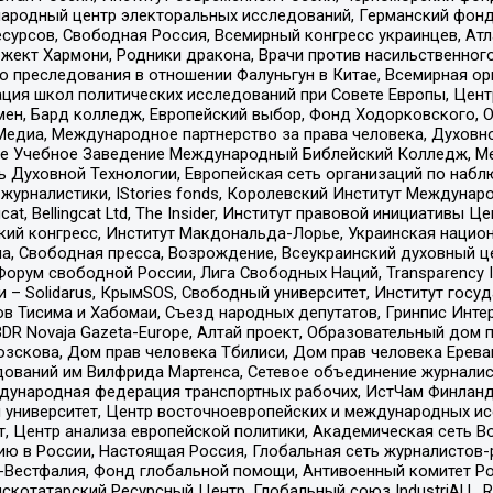
родный центр электоральных исследований, Германский фонд
рсов, Свободная Россия, Всемирный конгресс украинцев, Атла
ект Хармони, Родники дракона, Врачи против насильственного
ию преследования в отношении Фалуньгун в Китае, Всемирная о
ация школ политических исследований при Совете Европы, Цен
мен, Бард колледж, Европейский выбор, Фонд Ходорковского,
едиа, Международное партнерство за права человека, Духовно
ое Учебное Заведение Международный Библейский Колледж, М
ь Духовной Технологии, Европейская сеть организаций по наб
урналистики, IStories fonds, Королевский Институт Между
gcat, Bellingcat Ltd, The Insider, Институт правовой инициатив
инский конгресс, Институт Макдональда-Лорье, Украинская нац
, Свободная пресса, Возрождение, Всеукраинский духовный цен
орум свободной России, Лига Свободных Наций, Transparеncy I
– Solidarus, КрымSOS, Свободный университет, Институт госу
в Тисима и Хабомаи, Съезд народных депутатов, Гринпис Инте
DR Novaja Gazeta-Europe, Алтай проект, Образовательный дом 
зскова, Дом прав человека Тбилиси, Дом прав человека Ерева
едований им Вилфрида Мартенса, Сетевое объединение журнали
Международная федерация транспортных рабочих, ИстЧам Финлан
й университет, Центр восточноевропейских и международных и
, Центр анализа европейской политики, Академическая сеть Во
ю в России, Настоящая Россия, Глобальная сеть журналистов
естфалия, Фонд глобальной помощи, Антивоенный комитет России,
татарский Ресурсный Центр, Глобальный союз IndustriALL, Russi