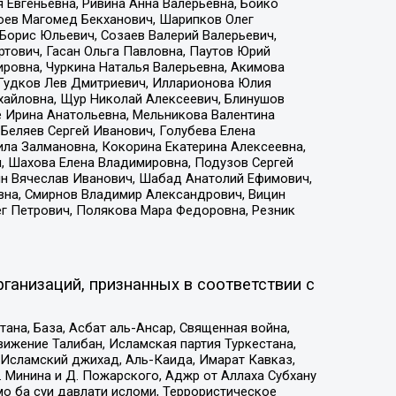
 Евгеньевна, Ривина Анна Валерьевна, Бойко
хоев Магомед Бекханович, Шарипков Олег
Борис Юльевич, Созаев Валерий Валерьевич,
тович, Гасан Ольга Павловна, Паутов Юрий
ровна, Чуркина Наталья Валерьевна, Акимова
 Гудков Лев Дмитриевич, Илларионова Юлия
ихайловна, Щур Николай Алексеевич, Блинушов
е Ирина Анатольевна, Мельникова Валентина
Беляев Сергей Иванович, Голубева Елена
ила Залмановна, Кокорина Екатерина Алексеевна,
, Шахова Елена Владимировна, Подузов Сергей
ин Вячеслав Иванович, Шабад Анатолий Ефимович,
вна, Смирнов Владимир Александрович, Вицин
ег Петрович, Полякова Мара Федоровна, Резник
ганизаций, признанных в соответствии с
на, База, Асбат аль-Ансар, Священная война,
ижение Талибан, Исламская партия Туркестана,
Исламский джихад, Аль-Каида, Имарат Кавказ,
 Минина и Д. Пожарского, Аджр от Аллаха Субхану
о ба суи давлати исломи, Террористическое