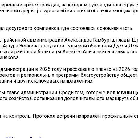
ширенный прием граждан, на котором руководители струк
циальной сферы, ресурсоснабжающих и обслуживающих ор
л досугового комплекса, где состоялась основная часть.
вы районной администрации Александра Гамбурга, главы Щ
о Артура Зенкина, депутатов Тульской областной Думы Дм
ской районной больницы Алексея Анисочкина и заместите
инякова.
министрации в 2025 году и рассказал о планах на 2026 го
оектов и региональных программ, благоустройству общес
вания и других ключевых направлениях.
сы главе администрации. Среди тем, которые волновали щ
ого хозяйства, организация дополнительного маршрута об
 на контроль. Протокол встречи направлен профильным с