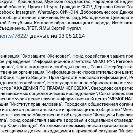
округа г. Краснодара, Мужское государство, Народное объедин
ой области, Проект Штурм, Граждане СССР, Держава Союз Сов
Facebook, Instagram, WhatsApp, СИЧ-С14, Добровольческое Движ
ское общественное движение, Невоград, Молодежное Демократ
ой Республики, Конгресс ойрат-калмыцкого народа, Исполнит
бъединение, ЛГБТ, Я.МЫ Сергей Фургал
uments/7822/
данные на
03.05.2024
Общество с ограниченной ответственностью "Радио Свободная Европа/Радио Свобода", Чешское информационное агентство "MEDIUM-ORIENT", Красноярская региональная общественная организация "Мы против СПИДа", Камалягин Денис Николаевич, Маркелов Сергей Евгеньевич, Пономарев Лев Александрович, Савицкая Людмила Алексеевна, Автономная некоммерческая организация "Центр по работе с проблемой насилия "НАСИЛИЮ.НЕТ", Межрегиональный профессиональный союз работников здравоохранения "Альянс врачей", Юридическое лицо, зарегистрированное в Латвийской Республике, SIA "Medusa Project" (регистрационный номер 40103797863, дата регистрации 10.06.2014), Некоммерческая организация "Фонд по борьбе с коррупцией", Автономная некоммерческая организация "Институт права и публичной политики", Баданин Роман Сергеевич, Гликин Максим Александрович, Железнова Мария Михайловна, Лукьянова Юлия Сергеевна, Маетная Елизавета Витальевна, Маняхин Петр Борисович, Чуракова Ольга Владимировна, Ярош Юлия Петровна, Юридическое лицо "The Insider SIA", зарегистрированное в Риге, Латвийская Республика (дата регистрации 26.06.2015), являющееся администратором доменного имени интернет-издания "The Insider SIA", https://theins.ru, Постернак Алексей Евгеньевич, Рубин Михаил Аркадьевич, Анин Роман Александрович, Юридическое лицо Istories fonds, зарегистрированное в Латвийской Республике (регистрационный номер 50008295751, дата регистрации 24.02.2020), Великовский Дмитрий Александрович, Долинина Ирина Николаевна, Мароховская Алеся Алексеевна, Шлейнов Роман Юрьевич, Шмагун Олеся Валентиновна, Общество с ограниченной ответственностью "Альтаир 2021", Общество с ограниченной ответственностью "Вега 2021", Общество с ограниченной ответственностью "Главный редактор 2021", Общество с ограниченной ответственностью "Ромашки монолит", Важенков Артем Валерьевич, Ивановская областная общественная организация "Центр гендерных исследований", Гурман Юрий Альбертович, Медиапроект "ОВД-Инфо", Егоров Владимир Владимирович, Жилинский Владимир Александрович, Общество с ограниченной ответственностью "ЗП", Иванова София Юрьевна, Карезина Инна Павловна, Кильтау Екатерина Викторовна, Петров Алексей Викторович, Пискунов Сергей Евгеньевич, Смирнов Сергей Сергеевич, Тихонов Михаил Сергеевич, Общество с ограниченной ответственностью "ЖУРНАЛИСТ-ИНОСТРАННЫЙ АГЕНТ", Арапова Галина Юрьевна, Вольтская Татьяна Анатольевна, Американская компания "Mason G.E.S. Anonymous Foundation" (США), являющаяся владельцем интернет-издания https://mnews.world/, Компания "Stichting Bellingcat", зарегистрированная в Нидерландах (дата регистрации 11.07.2018), Захаров Андрей Вячеславович, Клепиковская Екатерина Дмитриевна, Общество с ограниченной ответственностью "МЕМО", Перл Роман Александрович, Симонов Евгений Алексеевич, Соловьева Елена Анатольевна, Сотников Даниил Владимирович, Сурначева Елизавета Дмитриевна, Автономная некоммерческая организация по защите прав человека и информированию населения "Якутия – Наше Мнение", Общество с ограниченной ответственностью "Москоу диджитал медиа", с 26.01.2023 Общество с ограниченной ответственностью "Чайка Белые сады", Ветошкина Валерия Валерьевна, Заговора Максим Александрович, Межрегиональное общественное движение "Российская ЛГБТ - сеть", Оленичев Максим Владимирович, Павлов Иван Юрьевич, Скворцова Елена Сергеевна, Общество с ограниченной ответственностью "Как бы инагент", Кочетков Игорь Викторович, Общество с ограниченной ответственностью "Честные выборы", Еланчик Олег Александрович, Общество с ограниченной ответственностью "Нобелевский призыв", Гималова Регина Эмилевна, Григорьев Андрей Валерьевич, Григорьева Алина Александровна, Ассоциация по содействию защите прав призывников, альтернативнослужащих и военнослужащих "Правозащитная группа "Гражданин.Армия.Право", Хисамова Регина Фаритовна, Автономная некоммерческая организация по реализа