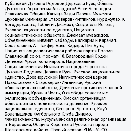
Кубанской Духовно Родовой Державы Русь, Община
Духовного Управления Асгардской Веси Беловодья,
Славянская Община Капища Веды Перуна, Мужская
Духовная Семинария Староверов-Инглингов, Нурджулар, К
Богодержавию, Таблиги Джамаат, Свидетели Иеговы,
Русское национальное единство, Национал-
социалистическое общество, Джамаат мувахидов,
Объединенный Вилайат Кабарды, Балкарии и Карачая,
Союз славян, Ат-Такфир Валь-Хиджра, Пит Буль,
Национал-социалистическая рабочая партия России,
Славянский союз, Формат-18, Благородный Орден
Дьявола, Армия воли народа, Национальная
Социалистическая Инициатива города Череповца,
Духовно-Родовая Держава Русь, Русское национальное
единство, Древнерусской Инглистической церкви
Православных Староверов-Инглингов, Русский
общенациональный союз, Движение против нелегальной
иммиграции, Кровь и Честь, О свободе совести и о
религиозных объединениях, Омская организация
общественного политического движения Русское
национальное единство, Северное Братство, Клуб
Болельщиков Футбольного Клуба Динамо,
Файзрахманисты, Мусульманская религиозная организация
п. Боровский, Община Коренного Русского народа
Щелковского района, Правый сектор, УНА - УНСО,