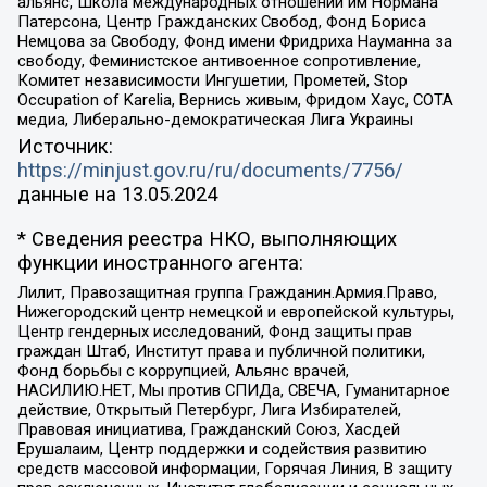
альянс, Школа международных отношений им Нормана
Патерсона, Центр Гражданских Свобод, Фонд Бориса
Немцова за Свободу, Фонд имени Фридриха Науманна за
свободу, Феминистское антивоенное сопротивление,
Комитет независимости Ингушетии, Прометей, Stop
Occupation of Karelia, Вернись живым, Фридом Хаус, СОТА
медиа, Либерально-демократическая Лига Украины
Источник:
https://minjust.gov.ru/ru/documents/7756/
данные на
13.05.2024
* Сведения реестра НКО, выполняющих
функции иностранного агента:
Лилит, Правозащитная группа Гражданин.Армия.Право,
Нижегородский центр немецкой и европейской культуры,
Центр гендерных исследований, Фонд защиты прав
граждан Штаб, Институт права и публичной политики,
Фонд борьбы с коррупцией, Альянс врачей,
НАСИЛИЮ.НЕТ, Мы против СПИДа, СВЕЧА, Гуманитарное
действие, Открытый Петербург, Лига Избирателей,
Правовая инициатива, Гражданский Союз, Хасдей
Ерушалаим, Центр поддержки и содействия развитию
средств массовой информации, Горячая Линия, В защиту