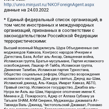
http://unro.minjust.ru/NKOForeignAgent.aspx
данные на
24.03.2022
* Единый федеральный список организаций, в
том числе иностранных и международных
организаций, признанных в соответствии с
законодательством Российской Федерации
террористическими:
Высший военный Маджлисуль Шура Объединенных сил
моджахедов Кавказа, Конгресс народов Ичкерии и
Дагестана, База, Асбат аль-Ансар, Священная война,
Исламская группа, Братья-мусульмане, Партия исламского
освобождения, Лашкар-И-Тайба, Исламская группа,
Движение Талибан, Исламская партия Туркестана,
Общество социальных реформ, Общество возрождения
исламского наследия, Дом двух святых, Джунд аш-Шам,
Исламский джихад, Аль-Каида, Имарат Кавказ, АБТО,
Правый сектор, Исламское государство, Джабха аль-
Нусра ли-Ахль аш-Шам, Народное ополчение имени К.
Минина и Д. Пожарского, Аджр от Аллаха Субхану уа
Тагьаля SHAM, АУМ Синрике, Муджахеды джамаата Ат-
Тавхида Валь-Джихад, Чистопольский Джамаат, Рохнамо