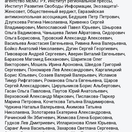
агентство МЕМО. РУ, Институт региональной прессы,
Институт Развития Свободы Информации, Экозащита!-
Женсовет, Общественный вердикт, Евразийская
антимонопольная ассоциация, Бедушев Петр Петрович,
Дзугкоева Регина Николаевна, Кривенко Сергей
Владимирович, Милославский Павел Юрьевич, Шнырова
Ольга Вадимовна, Чанышева Лилия Айратовна, Сидорович
Ольга Борисовна, Туровский Александр Алексеевич,
Васильева Анастасия Евгеньевна, Ривина Анна Валерьевна,
Бойко Анатолий Николаевич, Дугин Сергей Георгиевич,
Пивоваров Андрей Сергеевич, Аверин Виталий Евгеньевич,
Барахоев Магомед Бекханович, Шарипков Олег
Викторович, Мошель Ирина Ароновна, Шведов Григорий
Сергеевич, Пономарев Лев Александрович, Каргалицкий
Борис Юльевич, Созаев Валерий Валерьевич, Исламов
Тимур Рифгатович, Романова Ольга Евгеньевна, Щаров
Сергей Алексадрович, Цирульников Борис Альбертович,
Гасан Ольга Павловна, Паутов Юрий Анатольевич,
Верховский Александр Маркович, Пислакова-Паркер
Марина Петровна, Кочеткова Татьяна Владимировна,
Чуркина Наталья Валерьевна, Акимова Татьяна
Николаевна, Золотарева Екатерина Александровна,
Рачинский Ян Збигневич, Жемкова Елена Борисовна,
Гудков Лев Дмитриевич, Илларионова Юлия Юрьевна,
Саранг Анна Васильевна, Захарова Светлана Сергеевна,