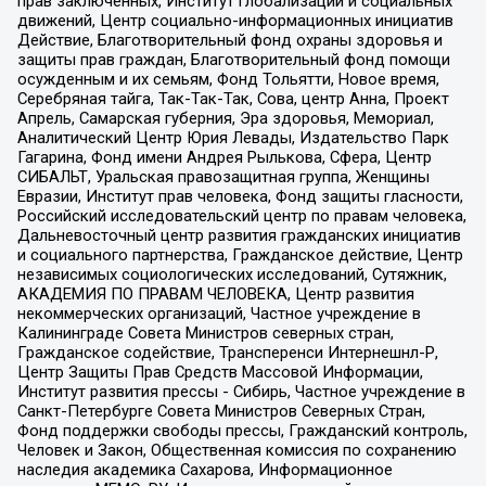
прав заключенных, Институт глобализации и социальных
движений, Центр социально-информационных инициатив
Действие, Благотворительный фонд охраны здоровья и
защиты прав граждан, Благотворительный фонд помощи
осужденным и их семьям, Фонд Тольятти, Новое время,
Серебряная тайга, Так-Так-Так, Сова, центр Анна, Проект
Апрель, Самарская губерния, Эра здоровья, Мемориал,
Аналитический Центр Юрия Левады, Издательство Парк
Гагарина, Фонд имени Андрея Рылькова, Сфера, Центр
СИБАЛЬТ, Уральская правозащитная группа, Женщины
Евразии, Институт прав человека, Фонд защиты гласности,
Российский исследовательский центр по правам человека,
Дальневосточный центр развития гражданских инициатив
и социального партнерства, Гражданское действие, Центр
независимых социологических исследований, Сутяжник,
АКАДЕМИЯ ПО ПРАВАМ ЧЕЛОВЕКА, Центр развития
некоммерческих организаций, Частное учреждение в
Калининграде Совета Министров северных стран,
Гражданское содействие, Трансперенси Интернешнл-Р,
Центр Защиты Прав Средств Массовой Информации,
Институт развития прессы - Сибирь, Частное учреждение в
Санкт-Петербурге Совета Министров Северных Стран,
Фонд поддержки свободы прессы, Гражданский контроль,
Человек и Закон, Общественная комиссия по сохранению
наследия академика Сахарова, Информационное