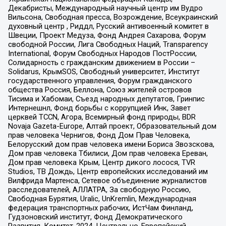
Декабристы, Международный научный центр им Вудро
Вильсона, Свободная пресса, Возрождение, Всеукраинский
духовный центр , Риддл, Русский антивоенный комитет в
Швеции, Проект Медуза, Фонд Андрея Сахарова, Форум
свободной России, Лига Свободных Наций, Transparеncy
International, Форум Свободных Народов ПостРоссии,
Солидарность с гражданским движением в России –
Solidarus, КрымSOS, Свободный университет, Институт
государственного управления, Форум гражданского
общества Россия, Беллона, Союз жителей островов
Тисима и Хабомаи, Съезд народных депутатов, Гринпис
Интернешнл, Фонд борьбы с коррупцией Инк, Завет
церквей TCCN, Агора, Всемирный фонд природы, BDR
Novaja Gazeta-Europe, Алтай проект, Образовательный дом
прав человека Чернигов, Фонд Дом Прав Человека,
Белорусский дом прав человека имени Бориса Звозскова,
Дом прав человека Тбилиси, Дом прав человека Ереван,
Дом прав человека Крым, Центр дикого лосося, TVR
Studios, ТВ Дождь, Центр европейских исследований им
Вилфрида Мартенса, Сетевое объединение журналистов
расследователей, АЛЛАТРА, За свободную Россию,
Свободная Бурятия, Uralic, UnKremlin, Международная
федерация транспортных рабочих, ИстЧам Финланд,
Гудзоновский институт, Фонд Демократического
Развития, Комитет-2024, Центрально-Европейский