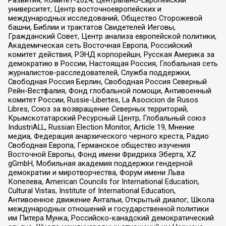
университет, Центр восточноевропейских и
международных исследований, Общество Сторожевой
башни, Библии и трактатов Свидетелей Иеговы,
Гражданский Совет, Центр анализа европейской политики,
Академическая сеть Восточная Европа, Российский
комитет действия, РЭНД корпорейшн, Русская Америка за
демократию в России, Настоящая Россия, Глобальная сеть
журналистов-расследователей, Служба поддержки,
Свободная Россия Берлин, Свободная Россия Северный
Рейн-Вестфалия, Фонд глобальной помощи, Антивоенный
комитет России, Russie-Libertes, La Asocicion de Rusos
Libres, Союз за возвращение Северных территорий,
Крымскотатарский Ресурсный Центр, Глобальный союз
IndustriALL, Russian Election Monitor, Article 19, Мнение
медиа, Федерация анархического черного креста, Радио
Свободная Европа, Германское общество изучения
Восточной Европы, Фонд имени Фридриха Эберта, XZ
gGmbH, Мобильная академия поддержки гендерной
демократии и миротворчества, Форум имени Льва
Копелева, American Councils for International Education,
Cultural Vistas, Institute of International Education,
Антивоенное движение Антальи, Открытый диалог, Школа
международных отношений и государственной политики
им Питера Мунка, Российско-канадский демократический