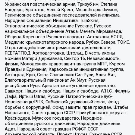
Украинская повстанческая армия, Тризуб им. Степана
Бандеры, Братство, Белый Крест, Misanthropic division,
Религиозное объединение последователей инглиизма,
Народная Социальная Инициатива, TulaSkins,
Этнополитическое объединение Русские, Русское
национальное объединение Атака, Мечеть Мирмамеда,
Община Коренного Русского народа г. Астрахани, ВОЛЯ,
Меджлис крымскотатарского народа, Рубеж Севера, ТОЙС,
О противодействии экстремистской деятельности,
РЕВТАТПОД, Артподготовка, Штольц, В честь иконы
Божией Матери Державная, Сектор 16, Независимость,
Фирма, Молодежная правозащитная группа МПГ, Курсом
Правды и Единения, Каракольская инициативная группа,
Автоград Крю, Союз Славянских Сил Руси, Алля-Аят,
Благотворительный пансионат Ак Умут, Русская
республика Русь, Арестантское уголовное единство,
Башкорт, Нация и свобода, Нация и свобода, W.H.С., Фалунь
Дафа, Иртыш Ultras, Русский Патриотический клуб-
Новокузнецк/РПК, Сибирский державный союз, Фонд
борьбы с коррупцией, Фонд защиты прав граждан, Штабы
Навального, Совет граждан СССР Прикубанского округа г.
Краснодара, Мужское государство, Народное
объединение русского движения, Народное движение
Адат, Народный совет граждан РСФСР СССР
Архангельской области, Проект Штурм, Граждане СССР,