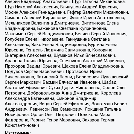
Аверин Владимир Анатольевич, Щур Татьяна Михайловна,
Щур Николай Алексеевич, Блинушов Андрей Юрьевич,
Мосин Алексей Геннадьевич, Гефтер Валентин Михайлович,
Симонов Алексей Кириллович, Флиге Ирина Анатольевна,
Мельникова Валентина Дмитриевна, Вититинова Елена
Владимировна, Баженова Светлана Куприяновна,
Максимов Сергей Владимирович, Беляев Сергей Иванович,
Голубева Елена Николаевна, Ганнушкина Светлана
Алексеевна, Закс Елена Владимировна, Буртина Елена
Юрьевна, Гендель Людмила Залмановна, Кокорина
Екатерина Алексеевна, Шуманов Илья Вячеславович,
Арапова Галина Юрьевна, Свечников Анатолий Мариевич,
Прохоров Вадим Юрьевич, Шахова Елена Владимировна,
Подузов Сергей Васильевич, Протасова Ирина
Вячеславовна, Литинский Леонид Борисович, Лукашевский
Сергей Маркович, Бахмин Вячеслав Иванович, Шабад
Анатолий Ефимович, Сухих Дарья Николаевна, Орлов Олег
Петрович, Добровольская Анна Дмитриевна, Королева
Александра Евгеньевна, Смирнов Владимир
Александрович, Вицин Сергей Ефимович, Золотухин Борис
Андреевич, Левинсон Лев Семенович, Локшина Татьяна
Иосифовна, Орлов Олег Петрович, Полякова Мара
Федоровна, Резник Генри Маркович, Захаров Герман
Константинович
Источник: