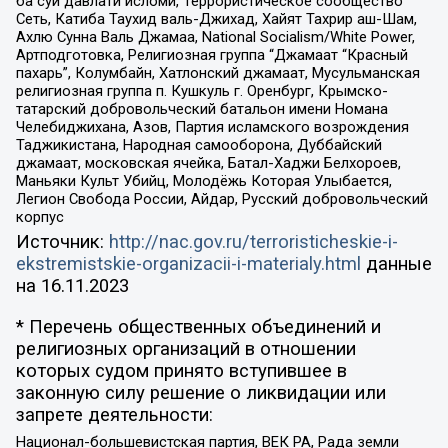
ба суи давлати исломи, Террористическое сообщество
Сеть, Катиба Таухид валь-Джихад, Хайят Тахрир аш-Шам,
Ахлю Сунна Валь Джамаа, National Socialism/White Power,
Артподготовка, Религиозная группа “Джамаат “Красный
пахарь”, Колумбайн, Хатлонский джамаат, Мусульманская
религиозная группа п. Кушкуль г. Оренбург, Крымско-
татарский добровольческий батальон имени Номана
Челебиджихана, Азов, Партия исламского возрождения
Таджикистана, Народная самооборона, Дуббайский
джамаат, московская ячейка, Батал-Хаджи Белхороев,
Маньяки Культ Убийц, Молодёжь Которая Улыбается,
Легион Свобода России, Айдар, Русский добровольческий
корпус
Источник:
http://nac.gov.ru/terroristicheskie-i-
ekstremistskie-organizacii-i-materialy.html
данные
на
16.11.2023
* Перечень общественных объединений и
религиозных организаций в отношении
которых судом принято вступившее в
законную силу решение о ликвидации или
запрете деятельности:
Национал-большевистская партия, ВЕК РА, Рада земли