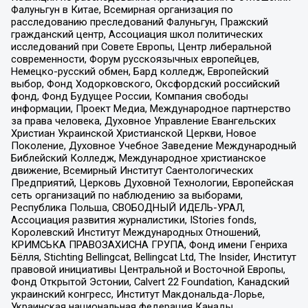
Фалуньгун в Китае, Всемирная организация по
расследованию преследований Фалуньгун, Пражский
гражданский центр, Ассоциация школ политических
исследований при Совете Европы, Центр либеральной
современности, Форум русскоязычных европейцев,
Немецко-русский обмен, Бард колледж, Европейский
выбор, Фонд Ходорковского, Оксфордский российский
фонд, Фонд Будущее России, Компания свободы
информации, Проект Медиа, Международное партнерство
за права человека, Духовное Управление Евангельских
Христиан Украинской Христианской Церкви, Новое
Поколение, Духовное Учебное Заведение Международный
Библейский Колледж, Международное христианское
движение, Всемирный Институт Саентологических
Предприятий, Церковь Духовной Технологии, Европейская
сеть организаций по наблюдению за выборами,
Республика Польша, СВОБОДНЫЙ ИДЕЛЬ-УРАЛ,
Ассоциация развития журналистики, IStories fonds,
Королевский Институт Международных Отношений,
КРИМСЬКА ПРАВОЗАХИСНА ГРУПА, Фонд имени Генриха
Бёлля, Stichting Bellingcat, Bellingcat Ltd, The Insider, Институт
правовой инициативы Центральной и Восточной Европы,
Фонд Открытой Эстонии, Calvert 22 Foundation, Канадский
украинский конгресс, Институт Макдональда-Лорье,
Украинская национальная федерация Канады,