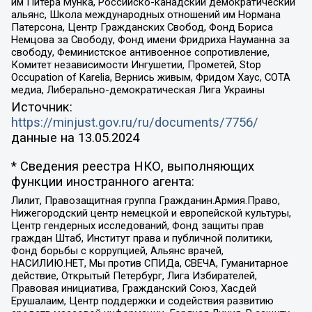
им Питера Мунка, Российско-канадский демократический
альянс, Школа международных отношений им Нормана
Патерсона, Центр Гражданских Свобод, Фонд Бориса
Немцова за Свободу, Фонд имени Фридриха Науманна за
свободу, Феминистское антивоенное сопротивление,
Комитет независимости Ингушетии, Прометей, Stop
Occupation of Karelia, Вернись живым, Фридом Хаус, СОТА
медиа, Либерально-демократическая Лига Украины
Источник:
https://minjust.gov.ru/ru/documents/7756/
данные на
13.05.2024
* Сведения реестра НКО, выполняющих
функции иностранного агента:
Лилит, Правозащитная группа Гражданин.Армия.Право,
Нижегородский центр немецкой и европейской культуры,
Центр гендерных исследований, Фонд защиты прав
граждан Штаб, Институт права и публичной политики,
Фонд борьбы с коррупцией, Альянс врачей,
НАСИЛИЮ.НЕТ, Мы против СПИДа, СВЕЧА, Гуманитарное
действие, Открытый Петербург, Лига Избирателей,
Правовая инициатива, Гражданский Союз, Хасдей
Ерушалаим, Центр поддержки и содействия развитию