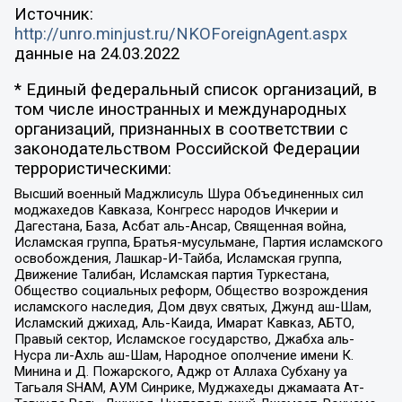
Источник:
http://unro.minjust.ru/NKOForeignAgent.aspx
данные на
24.03.2022
* Единый федеральный список организаций, в
том числе иностранных и международных
организаций, признанных в соответствии с
законодательством Российской Федерации
террористическими:
Высший военный Маджлисуль Шура Объединенных сил
моджахедов Кавказа, Конгресс народов Ичкерии и
Дагестана, База, Асбат аль-Ансар, Священная война,
Исламская группа, Братья-мусульмане, Партия исламского
освобождения, Лашкар-И-Тайба, Исламская группа,
Движение Талибан, Исламская партия Туркестана,
Общество социальных реформ, Общество возрождения
исламского наследия, Дом двух святых, Джунд аш-Шам,
Исламский джихад, Аль-Каида, Имарат Кавказ, АБТО,
Правый сектор, Исламское государство, Джабха аль-
Нусра ли-Ахль аш-Шам, Народное ополчение имени К.
Минина и Д. Пожарского, Аджр от Аллаха Субхану уа
Тагьаля SHAM, АУМ Синрике, Муджахеды джамаата Ат-