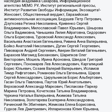
наследия академика Сахарова, Информационное
агентство МЕМО. РУ, Институт региональной прессы,
Институт Развития Свободы Информации, Экозащита!-
Женсовет, Общественный вердикт, Евразийская
антимонопольная ассоциация, Бедушев Петр Петрович,
Дзугкоева Регина Николаевна, Кривенко Сергей
Владимирович, Милославский Павел Юрьевич, Шнырова
Ольга Вадимовна, Чанышева Лилия Айратовна, Сидорович
Ольга Борисовна, Туровский Александр Алексеевич,
Васильева Анастасия Евгеньевна, Ривина Анна Валерьевна,
Бойко Анатолий Николаевич, Дугин Сергей Георгиевич,
Пивоваров Андрей Сергеевич, Аверин Виталий Евгеньевич,
Барахоев Магомед Бекханович, Шарипков Олег
Викторович, Мошель Ирина Ароновна, Шведов Григорий
Сергеевич, Пономарев Лев Александрович, Каргалицкий
Борис Юльевич, Созаев Валерий Валерьевич, Исламов
Тимур Рифгатович, Романова Ольга Евгеньевна, Щаров
Сергей Алексадрович, Цирульников Борис Альбертович,
Гасан Ольга Павловна, Паутов Юрий Анатольевич,
Верховский Александр Маркович, Пислакова-Паркер
Марина Петровна, Кочеткова Татьяна Владимировна,
Чуркина Наталья Валерьевна, Акимова Татьяна
Николаевна, Золотарева Екатерина Александровна,
Рачинский Ян Збигневич, Жемкова Елена Борисовна,
Гудков Лев Дмитриевич, Илларионова Юлия Юрьевна,