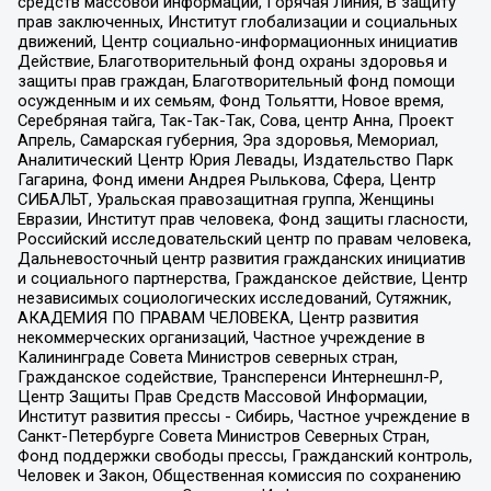
средств массовой информации, Горячая Линия, В защиту
прав заключенных, Институт глобализации и социальных
движений, Центр социально-информационных инициатив
Действие, Благотворительный фонд охраны здоровья и
защиты прав граждан, Благотворительный фонд помощи
осужденным и их семьям, Фонд Тольятти, Новое время,
Серебряная тайга, Так-Так-Так, Сова, центр Анна, Проект
Апрель, Самарская губерния, Эра здоровья, Мемориал,
Аналитический Центр Юрия Левады, Издательство Парк
Гагарина, Фонд имени Андрея Рылькова, Сфера, Центр
СИБАЛЬТ, Уральская правозащитная группа, Женщины
Евразии, Институт прав человека, Фонд защиты гласности,
Российский исследовательский центр по правам человека,
Дальневосточный центр развития гражданских инициатив
и социального партнерства, Гражданское действие, Центр
независимых социологических исследований, Сутяжник,
АКАДЕМИЯ ПО ПРАВАМ ЧЕЛОВЕКА, Центр развития
некоммерческих организаций, Частное учреждение в
Калининграде Совета Министров северных стран,
Гражданское содействие, Трансперенси Интернешнл-Р,
Центр Защиты Прав Средств Массовой Информации,
Институт развития прессы - Сибирь, Частное учреждение в
Санкт-Петербурге Совета Министров Северных Стран,
Фонд поддержки свободы прессы, Гражданский контроль,
Человек и Закон, Общественная комиссия по сохранению