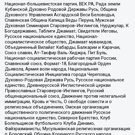
Национал-большевистская партия, ВЕК РА, Рада земли
Кубанской Духовно Родовой Державы Русь, Община
Духовного Управления Асгардской Веси Беловодья,
Славянская Община Капища Веды Перуна, Мужская
Духовная Семинария Староверов-Инглингов, Нурджулар, К
Богодержавию, Таблиги Джамаат, Свидетели Иеговы,
Русское национальное единство, Национал-
социалистическое общество, Джамаат мувахидов,
Объединенный Вилайат Кабарды, Балкарии и Карачая,
Союз славян, Ат-Такфир Валь-Хиджра, Пит Буль,
Национал-социалистическая рабочая партия России,
Славянский союз, Формат-18, Благородный Орден
Дьявола, Армия воли народа, Национальная
Социалистическая Инициатива города Череповца,
Духовно-Родовая Держава Русь, Русское национальное
единство, Древнерусской Инглистической церкви
Православных Староверов-Инглингов, Русский
общенациональный союз, Движение против нелегальной
иммиграции, Кровь и Честь, О свободе совести и о
религиозных объединениях, Омская организация
общественного политического движения Русское
национальное единство, Северное Братство, Клуб
Болельщиков Футбольного Клуба Динамо,
Файзрахманисты, Мусульманская религиозная организация
п. Боровский, Община Коренного Русского народа