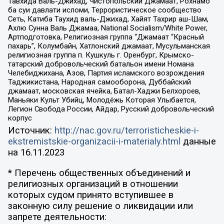
Тавхида Валь-Джихад, Чистопольский Джамаат, Рохнамо
ба суи давлати исломи, Террористическое сообщество
Сеть, Катиба Таухид валь-Джихад, Хайят Тахрир аш-Шам,
Ахлю Сунна Валь Джамаа, National Socialism/White Power,
Артподготовка, Религиозная группа “Джамаат “Красный
пахарь”, Колумбайн, Хатлонский джамаат, Мусульманская
религиозная группа п. Кушкуль г. Оренбург, Крымско-
татарский добровольческий батальон имени Номана
Челебиджихана, Азов, Партия исламского возрождения
Таджикистана, Народная самооборона, Дуббайский
джамаат, московская ячейка, Батал-Хаджи Белхороев,
Маньяки Культ Убийц, Молодёжь Которая Улыбается,
Легион Свобода России, Айдар, Русский добровольческий
корпус
Источник:
http://nac.gov.ru/terroristicheskie-i-
ekstremistskie-organizacii-i-materialy.html
данные
на
16.11.2023
* Перечень общественных объединений и
религиозных организаций в отношении
которых судом принято вступившее в
законную силу решение о ликвидации или
запрете деятельности: