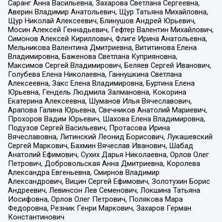
Саранг Анна Васильевна, Захарова Светлана Сергеевна,
Аверин Владимир Анатольевич, Щур Татьяна Михайловна,
Щур Николай Алексеевич, Блинушов Андрей Юрьевич,
Мосин Алексей Геннадьевич, Гефтер Валентин Михайлович,
Симонов Алексей Кириллович, Флиге Ирина Анатольевна,
Мельникова Валентина Дмитриевна, Вититинова Елена
Владимировна, Баженова Светлана Куприяновна,
Максимов Сергей Владимирович, Беляев Сергей Иванович,
Голубева Елена Николаевна, Ганнушкина Светлана
Алексеевна, Закс Елена Владимировна, Буртина Елена
Юрьевна, Гендель Людмила Залмановна, Кокорина
Екатерина Алексеевна, Шуманов Илья Вячеславович,
Арапова Галина Юрьевна, Свечников Анатолий Мариевич,
Прохоров Вадим Юрьевич, Шахова Елена Владимировна,
Подузов Сергей Васильевич, Протасова Ирина
Вячеславовна, Литинский Леонид Борисович, Лукашевский
Сергей Маркович, Бахмин Вячеслав Иванович, Шабад
Анатолий Ефимович, Сухих Дарья Николаевна, Орлов Олег
Петрович, Добровольская Анна Дмитриевна, Королева
Александра Евгеньевна, Смирнов Владимир
Александрович, Вицин Сергей Ефимович, Золотухин Борис
Андреевич, Левинсон Лев Семенович, Локшина Татьяна
Иосифовна, Орлов Олег Петрович, Полякова Мара
Федоровна, Резник Генри Маркович, Захаров Герман
Константинович