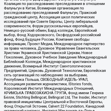
Коалиция по расследованию преследования в отношении
Фалуньгун в Китае, Всемирная организация по
расследованию преследований Фалуньгун, Пражский
гражданский центр, Ассоциация школ политических
исследований при Совете Европы, Центр либеральной
современности, Форум русскоязычных европейцев,
Немецко-русский обмен, Бард колледж, Европейский
выбор, Фонд Ходорковского, Оксфордский российский
фонд, Фонд Будущее России, Компания свободы
информации, Проект Медиа, Международное партнерство
за права человека, Духовное Управление Евангельских
Христиан Украинской Христианской Церкви, Новое
Поколение, Духовное Учебное Заведение Международный
Библейский Колледж, Международное христианское
движение, Всемирный Институт Саентологических
Предприятий, Церковь Духовной Технологии, Европейская
сеть организаций по наблюдению за выборами,
Республика Польша, СВОБОДНЫЙ ИДЕЛЬ-УРАЛ,
Ассоциация развития журналистики, IStories fonds,
Королевский Институт Международных Отношений,
КРИМСЬКА ПРАВОЗАХИСНА ГРУПА, Фонд имени Генриха
Бёлля, Stichting Bellingcat, Bellingcat Ltd, The Insider, Институт
правовой инициативы Центральной и Восточной Европы,
Фонд Открытой Эстонии, Calvert 22 Foundation, Канадский
украинский конгресс, Институт Макдональда-Лорье,