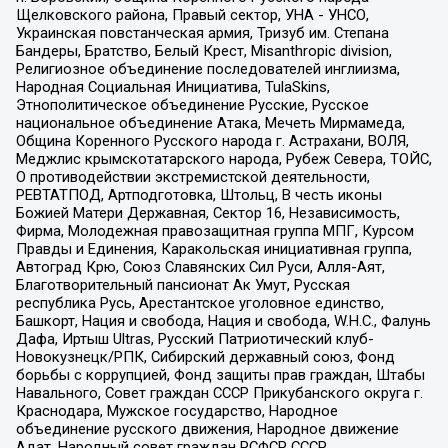
Щелковского района, Правый сектор, УНА - УНСО,
Украинская повстанческая армия, Тризуб им. Степана
Бандеры, Братство, Белый Крест, Misanthropic division,
Религиозное объединение последователей инглиизма,
Народная Социальная Инициатива, TulaSkins,
Этнополитическое объединение Русские, Русское
национальное объединение Атака, Мечеть Мирмамеда,
Община Коренного Русского народа г. Астрахани, ВОЛЯ,
Меджлис крымскотатарского народа, Рубеж Севера, ТОЙС,
О противодействии экстремистской деятельности,
РЕВТАТПОД, Артподготовка, Штольц, В честь иконы
Божией Матери Державная, Сектор 16, Независимость,
Фирма, Молодежная правозащитная группа МПГ, Курсом
Правды и Единения, Каракольская инициативная группа,
Автоград Крю, Союз Славянских Сил Руси, Алля-Аят,
Благотворительный пансионат Ак Умут, Русская
республика Русь, Арестантское уголовное единство,
Башкорт, Нация и свобода, Нация и свобода, W.H.С., Фалунь
Дафа, Иртыш Ultras, Русский Патриотический клуб-
Новокузнецк/РПК, Сибирский державный союз, Фонд
борьбы с коррупцией, Фонд защиты прав граждан, Штабы
Навального, Совет граждан СССР Прикубанского округа г.
Краснодара, Мужское государство, Народное
объединение русского движения, Народное движение
Адат, Народный совет граждан РСФСР СССР