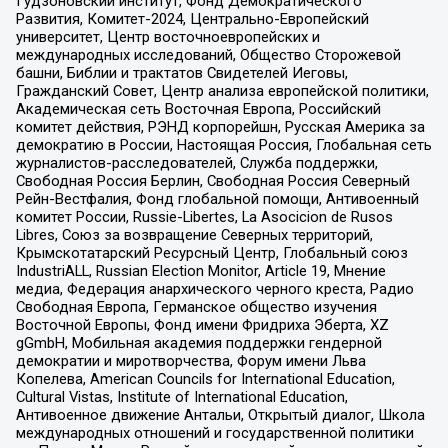
Гудзоновский институт, Фонд Демократического
Развития, Комитет-2024, Центрально-Европейский
университет, Центр восточноевропейских и
международных исследований, Общество Сторожевой
башни, Библии и трактатов Свидетелей Иеговы,
Гражданский Совет, Центр анализа европейской политики,
Академическая сеть Восточная Европа, Российский
комитет действия, РЭНД корпорейшн, Русская Америка за
демократию в России, Настоящая Россия, Глобальная сеть
журналистов-расследователей, Служба поддержки,
Свободная Россия Берлин, Свободная Россия Северный
Рейн-Вестфалия, Фонд глобальной помощи, Антивоенный
комитет России, Russie-Libertes, La Asocicion de Rusos
Libres, Союз за возвращение Северных территорий,
Крымскотатарский Ресурсный Центр, Глобальный союз
IndustriALL, Russian Election Monitor, Article 19, Мнение
медиа, Федерация анархического черного креста, Радио
Свободная Европа, Германское общество изучения
Восточной Европы, Фонд имени Фридриха Эберта, XZ
gGmbH, Мобильная академия поддержки гендерной
демократии и миротворчества, Форум имени Льва
Копелева, American Councils for International Education,
Cultural Vistas, Institute of International Education,
Антивоенное движение Антальи, Открытый диалог, Школа
международных отношений и государственной политики