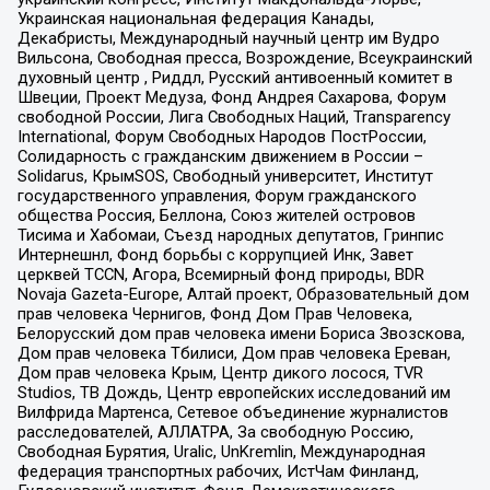
Украинская национальная федерация Канады,
Декабристы, Международный научный центр им Вудро
Вильсона, Свободная пресса, Возрождение, Всеукраинский
духовный центр , Риддл, Русский антивоенный комитет в
Швеции, Проект Медуза, Фонд Андрея Сахарова, Форум
свободной России, Лига Свободных Наций, Transparеncy
International, Форум Свободных Народов ПостРоссии,
Солидарность с гражданским движением в России –
Solidarus, КрымSOS, Свободный университет, Институт
государственного управления, Форум гражданского
общества Россия, Беллона, Союз жителей островов
Тисима и Хабомаи, Съезд народных депутатов, Гринпис
Интернешнл, Фонд борьбы с коррупцией Инк, Завет
церквей TCCN, Агора, Всемирный фонд природы, BDR
Novaja Gazeta-Europe, Алтай проект, Образовательный дом
прав человека Чернигов, Фонд Дом Прав Человека,
Белорусский дом прав человека имени Бориса Звозскова,
Дом прав человека Тбилиси, Дом прав человека Ереван,
Дом прав человека Крым, Центр дикого лосося, TVR
Studios, ТВ Дождь, Центр европейских исследований им
Вилфрида Мартенса, Сетевое объединение журналистов
расследователей, АЛЛАТРА, За свободную Россию,
Свободная Бурятия, Uralic, UnKremlin, Международная
федерация транспортных рабочих, ИстЧам Финланд,