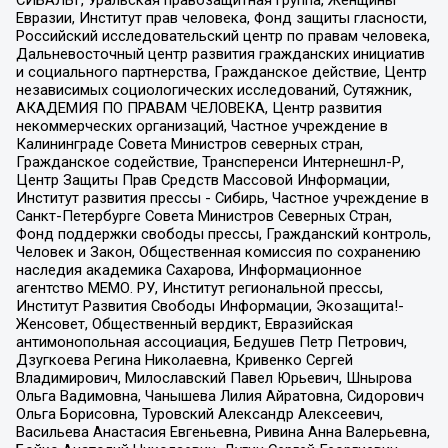
СИБАЛЬТ, Уральская правозащитная группа, Женщины
Евразии, Институт прав человека, Фонд защиты гласности,
Российский исследовательский центр по правам человека,
Дальневосточный центр развития гражданских инициатив
и социального партнерства, Гражданское действие, Центр
независимых социологических исследований, Сутяжник,
АКАДЕМИЯ ПО ПРАВАМ ЧЕЛОВЕКА, Центр развития
некоммерческих организаций, Частное учреждение в
Калининграде Совета Министров северных стран,
Гражданское содействие, Трансперенси Интернешнл-Р,
Центр Защиты Прав Средств Массовой Информации,
Институт развития прессы - Сибирь, Частное учреждение в
Санкт-Петербурге Совета Министров Северных Стран,
Фонд поддержки свободы прессы, Гражданский контроль,
Человек и Закон, Общественная комиссия по сохранению
наследия академика Сахарова, Информационное
агентство МЕМО. РУ, Институт региональной прессы,
Институт Развития Свободы Информации, Экозащита!-
Женсовет, Общественный вердикт, Евразийская
антимонопольная ассоциация, Бедушев Петр Петрович,
Дзугкоева Регина Николаевна, Кривенко Сергей
Владимирович, Милославский Павел Юрьевич, Шнырова
Ольга Вадимовна, Чанышева Лилия Айратовна, Сидорович
Ольга Борисовна, Туровский Александр Алексеевич,
Васильева Анастасия Евгеньевна, Ривина Анна Валерьевна,