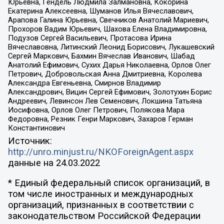
Юрьевна, Гендель Людмила Залмановна, Кокорина
Екатерина Алексеевна, Шуманов Илья Вячеславович,
Арапова Галина Юрьевна, Свечников Анатолий Мариевич,
Прохоров Вадим Юрьевич, Шахова Елена Владимировна,
Подузов Сергей Васильевич, Протасова Ирина
Вячеславовна, Литинский Леонид Борисович, Лукашевский
Сергей Маркович, Бахмин Вячеслав Иванович, Шабад
Анатолий Ефимович, Сухих Дарья Николаевна, Орлов Олег
Петрович, Добровольская Анна Дмитриевна, Королева
Александра Евгеньевна, Смирнов Владимир
Александрович, Вицин Сергей Ефимович, Золотухин Борис
Андреевич, Левинсон Лев Семенович, Локшина Татьяна
Иосифовна, Орлов Олег Петрович, Полякова Мара
Федоровна, Резник Генри Маркович, Захаров Герман
Константинович
Источник:
http://unro.minjust.ru/NKOForeignAgent.aspx
данные на
24.03.2022
* Единый федеральный список организаций, в
том числе иностранных и международных
организаций, признанных в соответствии с
законодательством Российской Федерации