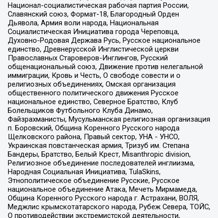
Национал-социалистическая рабочая партия России,
Славянский союз, Формат-18, Благородный Орден
Дьявола, Армия воли народа, Национальная
Социалистическая Инициатива города Череповца,
Духовно-Родовая Держава Русь, Русское национальное
единство, Древнерусской Инглистической церкви
Православных Староверов-Инглингов, Русский
общенациональный союз, Движение против нелегальной
иммиграции, Кровь и Честь, О свободе совести и о
религиозных объединениях, Омская организация
общественного политического движения Русское
национальное единство, Северное Братство, Клуб
Болельщиков Футбольного Клуба Динамо,
Файзрахманисты, Мусульманская религиозная организация
п. Боровский, Община Коренного Русского народа
Щелковского района, Правый сектор, УНА - УНСО,
Украинская повстанческая армия, Тризуб им. Степана
Бандеры, Братство, Белый Крест, Misanthropic division,
Религиозное объединение последователей инглиизма,
Народная Социальная Инициатива, TulaSkins,
Этнополитическое объединение Русские, Русское
национальное объединение Атака, Мечеть Мирмамеда,
Община Коренного Русского народа г. Астрахани, ВОЛЯ,
Меджлис крымскотатарского народа, Рубеж Севера, ТОЙС,
О противодействии экстремистской деятельности,