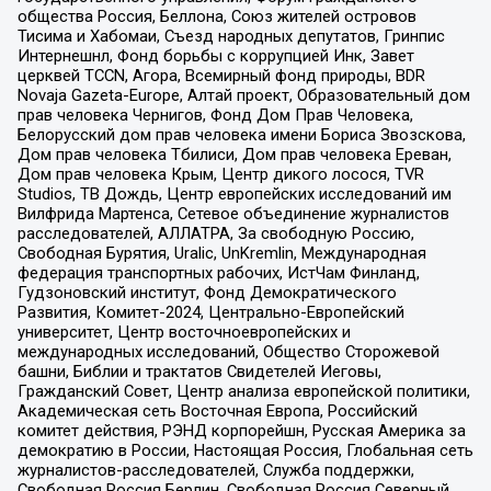
общества Россия, Беллона, Союз жителей островов
Тисима и Хабомаи, Съезд народных депутатов, Гринпис
Интернешнл, Фонд борьбы с коррупцией Инк, Завет
церквей TCCN, Агора, Всемирный фонд природы, BDR
Novaja Gazeta-Europe, Алтай проект, Образовательный дом
прав человека Чернигов, Фонд Дом Прав Человека,
Белорусский дом прав человека имени Бориса Звозскова,
Дом прав человека Тбилиси, Дом прав человека Ереван,
Дом прав человека Крым, Центр дикого лосося, TVR
Studios, ТВ Дождь, Центр европейских исследований им
Вилфрида Мартенса, Сетевое объединение журналистов
расследователей, АЛЛАТРА, За свободную Россию,
Свободная Бурятия, Uralic, UnKremlin, Международная
федерация транспортных рабочих, ИстЧам Финланд,
Гудзоновский институт, Фонд Демократического
Развития, Комитет-2024, Центрально-Европейский
университет, Центр восточноевропейских и
международных исследований, Общество Сторожевой
башни, Библии и трактатов Свидетелей Иеговы,
Гражданский Совет, Центр анализа европейской политики,
Академическая сеть Восточная Европа, Российский
комитет действия, РЭНД корпорейшн, Русская Америка за
демократию в России, Настоящая Россия, Глобальная сеть
журналистов-расследователей, Служба поддержки,
Свободная Россия Берлин, Свободная Россия Северный