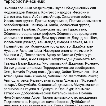
террористическими:
Высший военный Маджлисуль Шура Объединенных сил
моджахедов Кавказа, Конгресс народов Ичкерии и
Дагестана, База, Асбат аль-Ансар, Священная война,
Исламская группа, Братья-мусульмане, Партия исламского
освобождения, Лашкар-И-Тайба, Исламская группа,
Движение Талибан, Исламская партия Туркестана,
Общество социальных реформ, Общество возрождения
исламского наследия, Дом двух святых, Джунд аш-Шам,
Исламский джихад, Аль-Каида, Имарат Кавказ, АБТО,
Правый сектор, Исламское государство, Джабха аль-
Нусра ли-Ахль аш-Шам, Народное ополчение имени К.
Минина и Д. Пожарского, Аджр от Аллаха Субхану уа
Тагьаля SHAM, АУМ Синрике, Муджахеды джамаата Ат-
Тавхида Валь-Джихад, Чистопольский Джамаат, Рохнамо
ба суи давлати исломи, Террористическое сообщество
Сеть, Катиба Таухид валь-Джихад, Хайят Тахрир аш-Шам,
Ахлю Сунна Валь Джамаа, National Socialism/White Power,
Артподготовка, Религиозная группа “Джамаат “Красный
пахарь”, Колумбайн, Хатлонский джамаат, Мусульманская
религиозная группа п. Кушкуль г. Оренбург, Крымско-
татарский добровольческий батальон имени Номана
Челебиджихана, Азов, Партия исламского возрождения
Таджикистана, Народная самооборона, Дуббайский
джамаат, московская ячейка, Батал-Хаджи Белхороев,