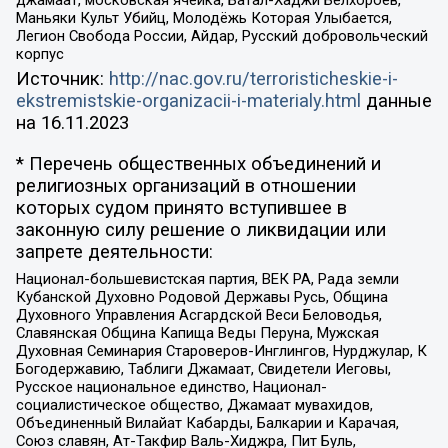
Маньяки Культ Убийц, Молодёжь Которая Улыбается,
Легион Свобода России, Айдар, Русский добровольческий
корпус
Источник:
http://nac.gov.ru/terroristicheskie-i-
ekstremistskie-organizacii-i-materialy.html
данные
на
16.11.2023
* Перечень общественных объединений и
религиозных организаций в отношении
которых судом принято вступившее в
законную силу решение о ликвидации или
запрете деятельности:
Национал-большевистская партия, ВЕК РА, Рада земли
Кубанской Духовно Родовой Державы Русь, Община
Духовного Управления Асгардской Веси Беловодья,
Славянская Община Капища Веды Перуна, Мужская
Духовная Семинария Староверов-Инглингов, Нурджулар, К
Богодержавию, Таблиги Джамаат, Свидетели Иеговы,
Русское национальное единство, Национал-
социалистическое общество, Джамаат мувахидов,
Объединенный Вилайат Кабарды, Балкарии и Карачая,
Союз славян, Ат-Такфир Валь-Хиджра, Пит Буль,