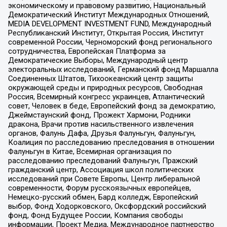
экономическому и правовому развитию, Национальный
Демократический Институт Международных Отношений,
MEDIA DEVELOPMENT INVESTMENT FUND, Международный
Республиканский Институт, Открытая Россия, Институт
современной России, Черноморский фонд регионального
сотрудничества, Европейская Платформа за
Демократические Выборы, Международный центр
электоральных исследований, Германский фонд Маршалла
Соединенных Штатов, Тихоокеанский центр защиты
окружающей среды и природных ресурсов, Свободная
Россия, Всемирный конгресс украинцев, Атлантический
совет, Человек в беде, Европейский фонд за демократию,
Джеймстаунский фонд, Прожект Хармони, Родники
дракона, Врачи против насильственного извлечения
органов, Фалунь Дафа, Друзья Фалуньгун, Фалуньгун,
Коалиция по расследованию преследования в отношении
Фалуньгун в Китае, Всемирная организация по
расследованию преследований Фалуньгун, Пражский
гражданский центр, Ассоциация школ политических
исследований при Совете Европы, Центр либеральной
современности, Форум русскоязычных европейцев,
Немецко-русский обмен, Бард колледж, Европейский
выбор, Фонд Ходорковского, Оксфордский российский
фонд, Фонд Будущее России, Компания свободы
информации, Проект Медиа, Международное партнерство