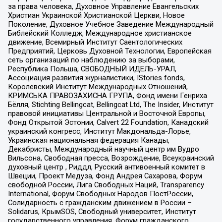
за права человека, Духовное Управление Евангельских
Христиан Украинской Христианской Церкви, Новое
Поколение, Духовное Учебное Заведение Международный
Библейский Колледж, Международное христианское
движение, Всемирный Институт Саентологических
Предприятий, Церковь Духовной Технологии, Европейская
сеть организаций по наблюдению за выборами,
Республика Польша, СВОБОДНЫЙ ИДЕЛЬ-УРАЛ,
Ассоциация развития журналистики, IStories fonds,
Королевский Институт Международных Отношений,
КРИМСЬКА ПРАВОЗАХИСНА ГРУПА, Фонд имени Генриха
Бёлля, Stichting Bellingcat, Bellingcat Ltd, The Insider, Институт
правовой инициативы Центральной и Восточной Европы,
Фонд Открытой Эстонии, Calvert 22 Foundation, Канадский
украинский конгресс, Институт Макдональда-Лорье,
Украинская национальная федерация Канады,
Декабристы, Международный научный центр им Вудро
Вильсона, Свободная пресса, Возрождение, Всеукраинский
духовный центр , Риддл, Русский антивоенный комитет в
Швеции, Проект Медуза, Фонд Андрея Сахарова, Форум
свободной России, Лига Свободных Наций, Transparеncy
International, Форум Свободных Народов ПостРоссии,
Солидарность с гражданским движением в России –
Solidarus, КрымSOS, Свободный университет, Институт
государственного управления, Форум гражданского