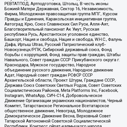
РЕВТАТПОД, Артподготовка, Штольц, В честь иконы
Божией Матери Державная, Сектор 16, Независимость,
Фирма, Молодежная правозащитная группа МПГ, Курсом
Правды и Единения, Каракольская инициативная группа,
Автоград Крю, Союз Славянских Сил Руси, Алля-Аят,
Благотворительный пансионат Ак Умут, Русская
республика Русь, Арестантское уголовное единство,
Башкорт, Нация и свобода, Нация и свобода, W.H.С., Фалунь
Дафа, Иртыш Ultras, Русский Патриотический клуб-
Новокузнецк/РПК, Сибирский державный союз, Фонд
борьбы с коррупцией, Фонд защиты прав граждан, Штабы
Навального, Совет граждан СССР Прикубанского округа г.
Краснодара, Мужское государство, Народное
объединение русского движения, Народное движение
Адат, Народный совет граждан РСФСР СССР
Архангельской области, Проект Штурм, Граждане СССР,
Держава Союз Советских Светлых Родов, Совет Советских
Социалистических Районов, Meta Platforms Inc, Facebook,
Instagram, WhatsApp, СИЧ-С14, Добровольческое
Движение Организации украинских националистов, Черный
Комитет, Татарстанское Региональное Всетатарское
общественное движение, Невоград, Молодежное
Демократическое Движение Весна, Верховный Совет
Татарской Автономной Советской Социалистической
Республики, Конгресс ойрат-калмыцкого народа,