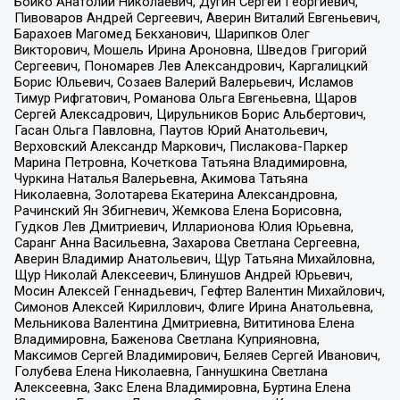
Бойко Анатолий Николаевич, Дугин Сергей Георгиевич,
Пивоваров Андрей Сергеевич, Аверин Виталий Евгеньевич,
Барахоев Магомед Бекханович, Шарипков Олег
Викторович, Мошель Ирина Ароновна, Шведов Григорий
Сергеевич, Пономарев Лев Александрович, Каргалицкий
Борис Юльевич, Созаев Валерий Валерьевич, Исламов
Тимур Рифгатович, Романова Ольга Евгеньевна, Щаров
Сергей Алексадрович, Цирульников Борис Альбертович,
Гасан Ольга Павловна, Паутов Юрий Анатольевич,
Верховский Александр Маркович, Пислакова-Паркер
Марина Петровна, Кочеткова Татьяна Владимировна,
Чуркина Наталья Валерьевна, Акимова Татьяна
Николаевна, Золотарева Екатерина Александровна,
Рачинский Ян Збигневич, Жемкова Елена Борисовна,
Гудков Лев Дмитриевич, Илларионова Юлия Юрьевна,
Саранг Анна Васильевна, Захарова Светлана Сергеевна,
Аверин Владимир Анатольевич, Щур Татьяна Михайловна,
Щур Николай Алексеевич, Блинушов Андрей Юрьевич,
Мосин Алексей Геннадьевич, Гефтер Валентин Михайлович,
Симонов Алексей Кириллович, Флиге Ирина Анатольевна,
Мельникова Валентина Дмитриевна, Вититинова Елена
Владимировна, Баженова Светлана Куприяновна,
Максимов Сергей Владимирович, Беляев Сергей Иванович,
Голубева Елена Николаевна, Ганнушкина Светлана
Алексеевна, Закс Елена Владимировна, Буртина Елена