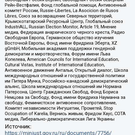
Рейн-Вестфалия, Фонд глобальной помощи, Антивоенный
комитет России, Russie-Libertes, La Asocicion de Rusos
Libres, Союз за возвращение Северных территорий,
Крымскотатарский Ресурсный Центр, Глобальный союз
IndustriALL, Russian Election Monitor, Article 19, Мнение
медиа, Федерация анархического черного креста, Радио
Свободная Европа, Германское общество изучения
Восточной Европы, Фонд имени Фридриха Эберта, XZ
gGmbH, Мобильная академия поддержки гендерной
демократии и миротворчества, Форум имени Льва
Копелева, American Councils for International Education,
Cultural Vistas, Institute of International Education,
Антивоенное движение Антальи, Открытый диалог, Школа
международных отношений и государственной политики
им Питера Мунка, Российско-канадский демократический
альянс, Школа международных отношений им Нормана
Патерсона, Центр Гражданских Свобод, Фонд Бориса
Немцова за Свободу, Фонд имени Фридриха Науманна за
свободу, Феминистское антивоенное сопротивление,
Комитет независимости Ингушетии, Прометей, Stop
Occupation of Karelia, Вернись живым, Фридом Хаус, СОТА
медиа, Либерально-демократическая Лига Украины
Источник:
https://minjust.gov.ru/ru/documents/7756/