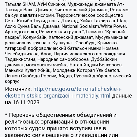
Тагьаля SHAM, АУМ Синрике, Муджахеды джамаата Ат-
Тавхида Валь-Джихад, Чистопольский Джамаат, Рохнамо
ба суи давлати исломи, Террористическое сообщество
Сеть, Катиба Таухид валь-Джихад, Хайят Тахрир аш-Шам,
Ахлю Сунна Валь Джамаа, National Socialism/White Power,
Артподготовка, Религиозная группа “Джамаат “Красный
пахарь”, Колумбайн, Хатлонский джамаат, Мусульманская
религиозная группа п. Кушкуль г. Оренбург, Крымско-
татарский добровольческий батальон имени Номана
Челебиджихана, Азов, Партия исламского возрождения
Таджикистана, Народная самооборона, Дуббайский
джамаат, московская ячейка, Батал-Хаджи Белхороев,
Маньяки Культ Убийц, Молодёжь Которая Улыбается,
Легион Свобода России, Айдар, Русский добровольческий
корпус
Источник:
http://nac.gov.ru/terroristicheskie-i-
ekstremistskie-organizacii-i-materialy.html
данные
на
16.11.2023
* Перечень общественных объединений и
религиозных организаций в отношении
которых судом принято вступившее в
законную силу решение о ликвидации или