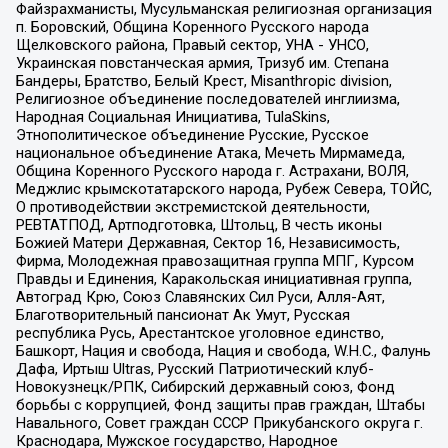
Файзрахманисты, Мусульманская религиозная организация
п. Боровский, Община Коренного Русского народа
Щелковского района, Правый сектор, УНА - УНСО,
Украинская повстанческая армия, Тризуб им. Степана
Бандеры, Братство, Белый Крест, Misanthropic division,
Религиозное объединение последователей инглиизма,
Народная Социальная Инициатива, TulaSkins,
Этнополитическое объединение Русские, Русское
национальное объединение Атака, Мечеть Мирмамеда,
Община Коренного Русского народа г. Астрахани, ВОЛЯ,
Меджлис крымскотатарского народа, Рубеж Севера, ТОЙС,
О противодействии экстремистской деятельности,
РЕВТАТПОД, Артподготовка, Штольц, В честь иконы
Божией Матери Державная, Сектор 16, Независимость,
Фирма, Молодежная правозащитная группа МПГ, Курсом
Правды и Единения, Каракольская инициативная группа,
Автоград Крю, Союз Славянских Сил Руси, Алля-Аят,
Благотворительный пансионат Ак Умут, Русская
республика Русь, Арестантское уголовное единство,
Башкорт, Нация и свобода, Нация и свобода, W.H.С., Фалунь
Дафа, Иртыш Ultras, Русский Патриотический клуб-
Новокузнецк/РПК, Сибирский державный союз, Фонд
борьбы с коррупцией, Фонд защиты прав граждан, Штабы
Навального, Совет граждан СССР Прикубанского округа г.
Краснодара, Мужское государство, Народное