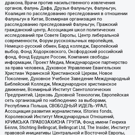
дракона, Врачи против насильственного извлечения
органов, Фалунь Дафа, Друзья Фалуньгун, Фалуньгун,
Коалиция по расследованию преследования в отношении
Фалуньгун в Китае, Всемирная организация по
расследованию преследований Фалуньгун, Пражский
гражданский центр, Ассоциация школ политических
исследований при Совете Европы, Центр либеральной
современности, Форум русскоязычных европейцев,
Немецко-русский обмен, Бард колледж, Европейский
выбор, Фонд Ходорковского, Оксфордский российский
фонд, Фонд Будущее России, Компания свободы
информации, Проект Медиа, Международное партнерство
за права человека, Духовное Управление Евангельских
Христиан Украинской Христианской Церкви, Новое
Поколение, Духовное Учебное Заведение Международный
Библейский Колледж, Международное христианское
движение, Всемирный Институт Саентологических
Предприятий, Церковь Духовной Технологии, Европейская
сеть организаций по наблюдению за выборами,
Республика Польша, СВОБОДНЫЙ ИДЕЛЬ-УРАЛ,
Ассоциация развития журналистики, IStories fonds,
Королевский Институт Международных Отношений,
КРИМСЬКА ПРАВОЗАХИСНА ГРУПА, Фонд имени Генриха
Бёлля, Stichting Bellingcat, Bellingcat Ltd, The Insider, Институт
правовой инициативы Центральной и Восточной Европы,