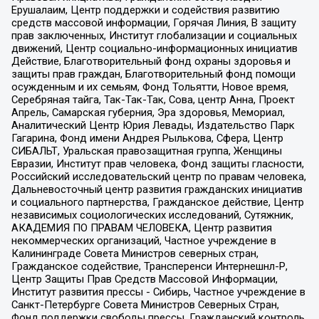
Ерушалаим, Центр поддержки и содействия развитию
средств массовой информации, Горячая Линия, В защиту
прав заключенных, Институт глобализации и социальных
движений, Центр социально-информационных инициатив
Действие, Благотворительный фонд охраны здоровья и
защиты прав граждан, Благотворительный фонд помощи
осужденным и их семьям, Фонд Тольятти, Новое время,
Серебряная тайга, Так-Так-Так, Сова, центр Анна, Проект
Апрель, Самарская губерния, Эра здоровья, Мемориал,
Аналитический Центр Юрия Левады, Издательство Парк
Гагарина, Фонд имени Андрея Рылькова, Сфера, Центр
СИБАЛЬТ, Уральская правозащитная группа, Женщины
Евразии, Институт прав человека, Фонд защиты гласности,
Российский исследовательский центр по правам человека,
Дальневосточный центр развития гражданских инициатив
и социального партнерства, Гражданское действие, Центр
независимых социологических исследований, Сутяжник,
АКАДЕМИЯ ПО ПРАВАМ ЧЕЛОВЕКА, Центр развития
некоммерческих организаций, Частное учреждение в
Калининграде Совета Министров северных стран,
Гражданское содействие, Трансперенси Интернешнл-Р,
Центр Защиты Прав Средств Массовой Информации,
Институт развития прессы - Сибирь, Частное учреждение в
Санкт-Петербурге Совета Министров Северных Стран,
Фонд поддержки свободы прессы, Гражданский контроль,