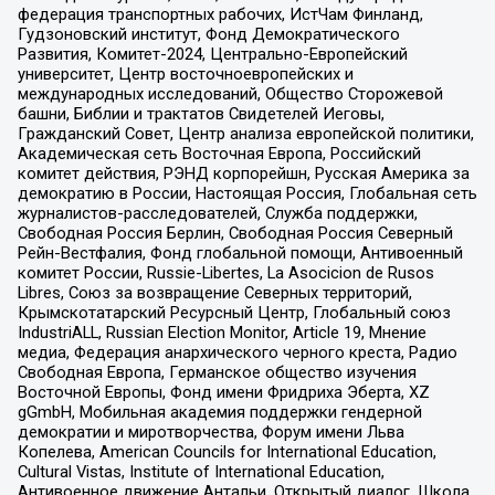
федерация транспортных рабочих, ИстЧам Финланд,
Гудзоновский институт, Фонд Демократического
Развития, Комитет-2024, Центрально-Европейский
университет, Центр восточноевропейских и
международных исследований, Общество Сторожевой
башни, Библии и трактатов Свидетелей Иеговы,
Гражданский Совет, Центр анализа европейской политики,
Академическая сеть Восточная Европа, Российский
комитет действия, РЭНД корпорейшн, Русская Америка за
демократию в России, Настоящая Россия, Глобальная сеть
журналистов-расследователей, Служба поддержки,
Свободная Россия Берлин, Свободная Россия Северный
Рейн-Вестфалия, Фонд глобальной помощи, Антивоенный
комитет России, Russie-Libertes, La Asocicion de Rusos
Libres, Союз за возвращение Северных территорий,
Крымскотатарский Ресурсный Центр, Глобальный союз
IndustriALL, Russian Election Monitor, Article 19, Мнение
медиа, Федерация анархического черного креста, Радио
Свободная Европа, Германское общество изучения
Восточной Европы, Фонд имени Фридриха Эберта, XZ
gGmbH, Мобильная академия поддержки гендерной
демократии и миротворчества, Форум имени Льва
Копелева, American Councils for International Education,
Cultural Vistas, Institute of International Education,
Антивоенное движение Антальи, Открытый диалог, Школа