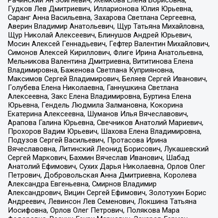
Рачинский Ян Збигневич, Жемкова Елена Борисовна,
Гудков Лев Дмитриевич, Илларионова Юлия Юрьевна,
Саранг Анна Васильевна, Захарова Светлана Сергеевна,
Аверин Владимир Анатольевич, Щур Татьяна Михайловна,
Щур Николай Алексеевич, Блинушов Андрей Юрьевич,
Мосин Алексей Геннадьевич, Гефтер Валентин Михайлович,
Симонов Алексей Кириллович, Флиге Ирина Анатольевна,
Мельникова Валентина Дмитриевна, Вититинова Елена
Владимировна, Баженова Светлана Куприяновна,
Максимов Сергей Владимирович, Беляев Сергей Иванович,
Голубева Елена Николаевна, Ганнушкина Светлана
Алексеевна, Закс Елена Владимировна, Буртина Елена
Юрьевна, Гендель Людмила Залмановна, Кокорина
Екатерина Алексеевна, Шуманов Илья Вячеславович,
Арапова Галина Юрьевна, Свечников Анатолий Мариевич,
Прохоров Вадим Юрьевич, Шахова Елена Владимировна,
Подузов Сергей Васильевич, Протасова Ирина
Вячеславовна, Литинский Леонид Борисович, Лукашевский
Сергей Маркович, Бахмин Вячеслав Иванович, Шабад
Анатолий Ефимович, Сухих Дарья Николаевна, Орлов Олег
Петрович, Добровольская Анна Дмитриевна, Королева
Александра Евгеньевна, Смирнов Владимир
Александрович, Вицин Сергей Ефимович, Золотухин Борис
Андреевич, Левинсон Лев Семенович, Локшина Татьяна
Иосифовна, Орлов Олег Петрович, Полякова Мара