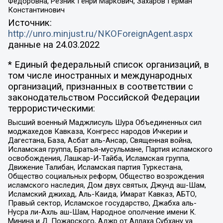
Федоровна, Резник Генри Маркович, Захаров Герман
Константинович
Источник:
http://unro.minjust.ru/NKOForeignAgent.aspx
данные на
24.03.2022
* Единый федеральный список организаций, в
том числе иностранных и международных
организаций, признанных в соответствии с
законодательством Российской Федерации
террористическими:
Высший военный Маджлисуль Шура Объединенных сил
моджахедов Кавказа, Конгресс народов Ичкерии и
Дагестана, База, Асбат аль-Ансар, Священная война,
Исламская группа, Братья-мусульмане, Партия исламского
освобождения, Лашкар-И-Тайба, Исламская группа,
Движение Талибан, Исламская партия Туркестана,
Общество социальных реформ, Общество возрождения
исламского наследия, Дом двух святых, Джунд аш-Шам,
Исламский джихад, Аль-Каида, Имарат Кавказ, АБТО,
Правый сектор, Исламское государство, Джабха аль-
Нусра ли-Ахль аш-Шам, Народное ополчение имени К.
Минина и Д. Пожарского, Аджр от Аллаха Субхану уа