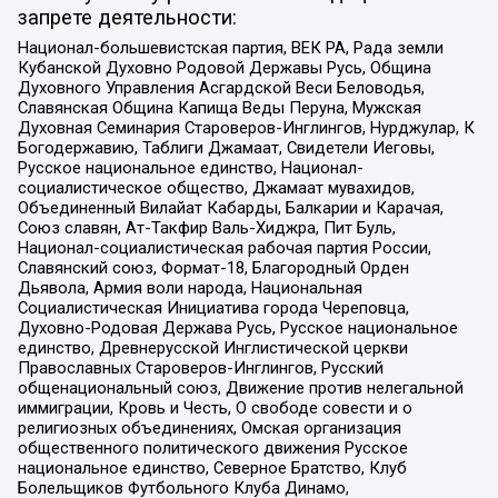
запрете деятельности:
Национал-большевистская партия, ВЕК РА, Рада земли
Кубанской Духовно Родовой Державы Русь, Община
Духовного Управления Асгардской Веси Беловодья,
Славянская Община Капища Веды Перуна, Мужская
Духовная Семинария Староверов-Инглингов, Нурджулар, К
Богодержавию, Таблиги Джамаат, Свидетели Иеговы,
Русское национальное единство, Национал-
социалистическое общество, Джамаат мувахидов,
Объединенный Вилайат Кабарды, Балкарии и Карачая,
Союз славян, Ат-Такфир Валь-Хиджра, Пит Буль,
Национал-социалистическая рабочая партия России,
Славянский союз, Формат-18, Благородный Орден
Дьявола, Армия воли народа, Национальная
Социалистическая Инициатива города Череповца,
Духовно-Родовая Держава Русь, Русское национальное
единство, Древнерусской Инглистической церкви
Православных Староверов-Инглингов, Русский
общенациональный союз, Движение против нелегальной
иммиграции, Кровь и Честь, О свободе совести и о
религиозных объединениях, Омская организация
общественного политического движения Русское
национальное единство, Северное Братство, Клуб
Болельщиков Футбольного Клуба Динамо,