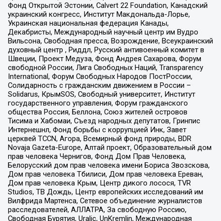
Фонд Открытой Эстонии, Calvert 22 Foundation, Канадский
украинский конгресс, Институт Макдональда-Лорье,
Украинская национальная федерация Канады,
Декабристы, Международный научный центр им Вудро
Вильсона, Свободная пресса, Возрождение, Всеукраинский
духовный центр , Риддл, Русский антивоенный комитет в
Швеции, Проект Медуза, Фонд Андрея Сахарова, Форум
свободной России, Лига Свободных Наций, Transparеncy
International, Форум Свободных Народов ПостРоссии,
Солидарность с гражданским движением в России –
Solidarus, КрымSOS, Свободный университет, Институт
государственного управления, Форум гражданского
общества Россия, Беллона, Союз жителей островов
Тисима и Хабомаи, Съезд народных депутатов, Гринпис
Интернешнл, Фонд борьбы с коррупцией Инк, Завет
церквей TCCN, Агора, Всемирный фонд природы, BDR
Novaja Gazeta-Europe, Алтай проект, Образовательный дом
прав человека Чернигов, Фонд Дом Прав Человека,
Белорусский дом прав человека имени Бориса Звозскова,
Дом прав человека Тбилиси, Дом прав человека Ереван,
Дом прав человека Крым, Центр дикого лосося, TVR
Studios, ТВ Дождь, Центр европейских исследований им
Вилфрида Мартенса, Сетевое объединение журналистов
расследователей, АЛЛАТРА, За свободную Россию,
Свободная Бурятия, Uralic, UnKremlin, Международная