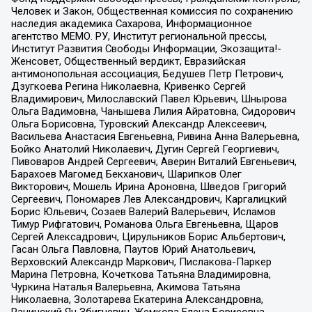
Человек и Закон, Общественная комиссия по сохранению
наследия академика Сахарова, Информационное
агентство МЕМО. РУ, Институт региональной прессы,
Институт Развития Свободы Информации, Экозащита!-
Женсовет, Общественный вердикт, Евразийская
антимонопольная ассоциация, Бедушев Петр Петрович,
Дзугкоева Регина Николаевна, Кривенко Сергей
Владимирович, Милославский Павел Юрьевич, Шнырова
Ольга Вадимовна, Чанышева Лилия Айратовна, Сидорович
Ольга Борисовна, Туровский Александр Алексеевич,
Васильева Анастасия Евгеньевна, Ривина Анна Валерьевна,
Бойко Анатолий Николаевич, Дугин Сергей Георгиевич,
Пивоваров Андрей Сергеевич, Аверин Виталий Евгеньевич,
Барахоев Магомед Бекханович, Шарипков Олег
Викторович, Мошель Ирина Ароновна, Шведов Григорий
Сергеевич, Пономарев Лев Александрович, Каргалицкий
Борис Юльевич, Созаев Валерий Валерьевич, Исламов
Тимур Рифгатович, Романова Ольга Евгеньевна, Щаров
Сергей Алексадрович, Цирульников Борис Альбертович,
Гасан Ольга Павловна, Паутов Юрий Анатольевич,
Верховский Александр Маркович, Пислакова-Паркер
Марина Петровна, Кочеткова Татьяна Владимировна,
Чуркина Наталья Валерьевна, Акимова Татьяна
Николаевна, Золотарева Екатерина Александровна,