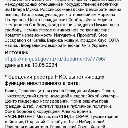
международных отношений и государственной политики
им Питера Мунка, Российско-канадский демократический
альянс, Школа международных отношений им Нормана
Патерсона, Центр Гражданских Свобод, Фонд Бориса
Немцова за Свободу, Фонд имени Фридриха Науманна за
свободу, Феминистское антивоенное сопротивление,
Комитет независимости Ингушетии, Прометей, Stop
Occupation of Karelia, Вернись живым, Фридом Хаус, СОТА
медиа, Либерально-демократическая Лига Украины
Источник:
https://minjust.gov.ru/ru/documents/7756/
данные на
13.05.2024
* Сведения реестра НКО, выполняющих
функции иностранного агента:
Лилит, Правозащитная группа Гражданин.Армия.Право,
Нижегородский центр немецкой и европейской культуры,
Центр гендерных исследований, Фонд защиты прав
граждан Штаб, Институт права и публичной политики,
Фонд борьбы с коррупцией, Альянс врачей,
НАСИЛИЮ.НЕТ, Мы против СПИДа, СВЕЧА, Гуманитарное
действие, Открытый Петербург, Лига Избирателей,
Правовая инициатива, Гражданский Союз, Хасдей