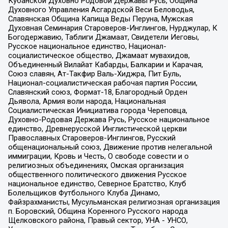
Кубанской Духовно Родовой Державы Русь, Община
Духовного Управления Асгардской Веси Беловодья,
Славянская Община Капища Веды Перуна, Мужская
Духовная Семинария Староверов-Инглингов, Нурджулар, К
Богодержавию, Таблиги Джамаат, Свидетели Иеговы,
Русское национальное единство, Национал-
социалистическое общество, Джамаат мувахидов,
Объединенный Вилайат Кабарды, Балкарии и Карачая,
Союз славян, Ат-Такфир Валь-Хиджра, Пит Буль,
Национал-социалистическая рабочая партия России,
Славянский союз, Формат-18, Благородный Орден
Дьявола, Армия воли народа, Национальная
Социалистическая Инициатива города Череповца,
Духовно-Родовая Держава Русь, Русское национальное
единство, Древнерусской Инглистической церкви
Православных Староверов-Инглингов, Русский
общенациональный союз, Движение против нелегальной
иммиграции, Кровь и Честь, О свободе совести и о
религиозных объединениях, Омская организация
общественного политического движения Русское
национальное единство, Северное Братство, Клуб
Болельщиков Футбольного Клуба Динамо,
Файзрахманисты, Мусульманская религиозная организация
п. Боровский, Община Коренного Русского народа
Щелковского района, Правый сектор, УНА - УНСО,