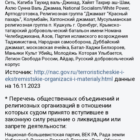
Сеть, Катиба Таухид валь-Джихад, Хайят Тахрир аш-Шам,
Ахлю Сунна Валь Джамаа, National Socialism/White Power,
Артподготовка, Религиозная группа “Джамаат “Красный
пахарь”, Колумбайн, Хатлонский джамаат, Мусульманская
религиозная группа п. Кушкуль г. Оренбург, Крымско-
татарский добровольческий батальон имени Номана
Челебиджихана, Азов, Партия исламского возрождения
Таджикистана, Народная самооборона, Дуббайский
джамаат, московская ячейка, Батал-Хаджи Белхороев,
Маньяки Культ Убийц, Молодёжь Которая Улыбается,
Легион Свобода России, Айдар, Русский добровольческий
корпус
Источник:
http://nac.gov.ru/terroristicheskie-i-
ekstremistskie-organizacii-i-materialy.html
данные
на
16.11.2023
* Перечень общественных объединений и
религиозных организаций в отношении
которых судом принято вступившее в
законную силу решение о ликвидации или
запрете деятельности:
Национал-большевистская партия, ВЕК РА, Рада земли