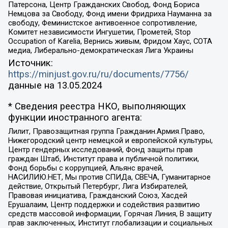
Патерсона, Центр Гражданских Свобод, Фонд Бориса
Немцова за Свободу, Фонд имени Фридриха Науманна за
свободу, Феминистское антивоенное сопротивление,
Комитет независимости Ингушетии, Прометей, Stop
Occupation of Karelia, Вернись живым, Фридом Хаус, СОТА
медиа, Либерально-демократическая Лига Украины
Источник:
https://minjust.gov.ru/ru/documents/7756/
данные на
13.05.2024
* Сведения реестра НКО, выполняющих
функции иностранного агента:
Лилит, Правозащитная группа Гражданин.Армия.Право,
Нижегородский центр немецкой и европейской культуры,
Центр гендерных исследований, Фонд защиты прав
граждан Штаб, Институт права и публичной политики,
Фонд борьбы с коррупцией, Альянс врачей,
НАСИЛИЮ.НЕТ, Мы против СПИДа, СВЕЧА, Гуманитарное
действие, Открытый Петербург, Лига Избирателей,
Правовая инициатива, Гражданский Союз, Хасдей
Ерушалаим, Центр поддержки и содействия развитию
средств массовой информации, Горячая Линия, В защиту
прав заключенных, Институт глобализации и социальных