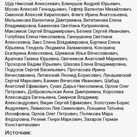
Щур Николай Алексеевич, Блинушов Андрей Юрьевич,
Мосин Алексей Геннадьевич, Гефтер Валентин Михайлович,
Симонов Алексей Кириллович, Флиге Ирина Анатольевна,
Мельникова Валентина Дмитриевна, Вититинова Елена
Владимировна, Баженова Светлана Куприяновна,
Максимов Сергей Владимирович, Беляев Сергей Иванович,
Голубева Елена Николаевна, Ганнушкина Светлана
Алексеевна, Закс Елена Владимировна, Буртина Елена
Юрьевна, Гендель Людмила Залмановна, Кокорина
Екатерина Алексеевна, Шуманов Илья Вячеславович,
Арапова Галина Юрьевна, Свечников Анатолий Мариевич,
Прохоров Вадим Юрьевич, Шахова Елена Владимировна,
Подузов Сергей Васильевич, Протасова Ирина
Вячеславовна, Литинский Леонид Борисович, Лукашевский
Сергей Маркович, Бахмин Вячеслав Иванович, Шабад
Анатолий Ефимович, Сухих Дарья Николаевна, Орлов Олег
Петрович, Добровольская Анна Дмитриевна, Королева
Александра Евгеньевна, Смирнов Владимир
Александрович, Вицин Сергей Ефимович, Золотухин Борис
Андреевич, Левинсон Лев Семенович, Локшина Татьяна
Иосифовна, Орлов Олег Петрович, Полякова Мара
Федоровна, Резник Генри Маркович, Захаров Герман
Константинович
Источник: