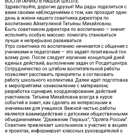
ВОСПИТАНИЮ В НАШЕЙ ШКОЛЕ
Здравствуйте, дорогие друзья! Мы рады поделиться с
вами своими наблюдениями о том, как проходит один
день в жизни нашего советника директора по
воспитанию Айзатулиной Татьяны Михайловны.
Быть советником директора по воспитанию — значит
исполнять особую миссию: помогать становиться
лучше и непрерывно развиваться.
Утро советника по воспитанию начинается с общения с
учениками и педагогами — это задаёт позитивный тон
всему дню. После следует изучение концепций дней
единых действий, выполнение задач от Росдетцентра.
Сотрудничество со штабом воспитательной работы
позволяет расставить приоритеты и согласовать
работу школьного коллектива. Далее идёт подготовка
к мероприятиям: ознакомление с материалом,
разработка сценария, координирование действий
участников. Татьяна Михайловна всегда в курсе
событий и знает, как сделать их интересными и
значимыми для учащихся. Важной частью работы
является взаимодействие с детскими общественными
объединениями: “Движение Первых”, "Орлята России".
Советник привлекает школьников к участию в акциях
и проектах, информирует классных руководителей о