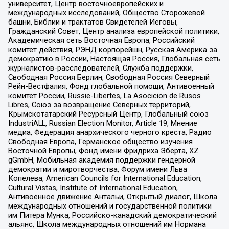
университет, Центр восточноевропейских и
международных исследований, Общество Сторожевой
башни, Библии и трактатов Свидетелей Иеговы,
Гражданский Совет, Центр анализа европейской политики,
Академическая сеть Восточная Европа, Российский
комитет действия, РЭНД корпорейшн, Русская Америка за
демократию в России, Настоящая Россия, Глобальная сеть
журналистов-расследователей, Служба поддержки,
Свободная Россия Берлин, Свободная Россия Северный
Рейн-Вестфалия, Фонд глобальной помощи, Антивоенный
комитет России, Russie-Libertes, La Asocicion de Rusos
Libres, Союз за возвращение Северных территорий,
Крымскотатарский Ресурсный Центр, Глобальный союз
IndustriALL, Russian Election Monitor, Article 19, Мнение
медиа, Федерация анархического черного креста, Радио
Свободная Европа, Германское общество изучения
Восточной Европы, Фонд имени Фридриха Эберта, XZ
gGmbH, Мобильная академия поддержки гендерной
демократии и миротворчества, Форум имени Льва
Копелева, American Councils for International Education,
Cultural Vistas, Institute of International Education,
Антивоенное движение Антальи, Открытый диалог, Школа
международных отношений и государственной политики
им Питера Мунка, Российско-канадский демократический
альянс, Школа международных отношений им Нормана