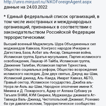
http://unro.minjust.ru/NKOForeignAgent.aspx
данные на
24.03.2022
* Единый федеральный список организаций, в
том числе иностранных и международных
организаций, признанных в соответствии с
законодательством Российской Федерации
террористическими:
Высший военный Маджлисуль Шура Объединенных сил
моджахедов Кавказа, Конгресс народов Ичкерии и
Дагестана, База, Асбат аль-Ансар, Священная война,
Исламская группа, Братья-мусульмане, Партия исламского
освобождения, Лашкар-И-Тайба, Исламская группа,
Движение Талибан, Исламская партия Туркестана,
Общество социальных реформ, Общество возрождения
исламского наследия, Дом двух святых, Джунд аш-Шам,
Исламский джихад, Аль-Каида, Имарат Кавказ, АБТО,
Правый сектор, Исламское государство, Джабха аль-
Нусра ли-Ахль аш-Шам, Народное ополчение имени К.
Минина и Д. Пожарского, Аджр от Аллаха Субхану уа
Тагьаля SHAM, АУМ Синрике, Муджахеды джамаата Ат-
Тавхида Валь-Джихад, Чистопольский Джамаат, Рохнамо
ба суи давлати исломи, Террористическое сообщество