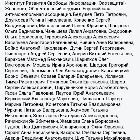
Институт Развития Свободы Информации, Экозащита!-
Женсовет, Общественный вердикт, Евразийская
антимонопольная ассоциация, Бедушев Петр Петрович,
Дзугкоева Регина Николаевна, Кривенко Сергей
Владимирович, Милославский Павел Юрьевич, Шнырова
Ольга Вадимовна, Чанышева Лилия Айратовна, Сидорович
Ольга Борисовна, Туровский Александр Алексеевич,
Васильева Анастасия Евгеньевна, Ривина Анна Валерьевна,
Бойко Анатолий Николаевич, Дугин Сергей Георгиевич,
Пивоваров Андрей Сергеевич, Аверин Виталий Евгеньевич,
Барахоев Магомед Бекханович, Шарипков Олег
Викторович, Мошель Ирина Ароновна, Шведов Григорий
Сергеевич, Пономарев Лев Александрович, Каргалицкий
Борис Юльевич, Созаев Валерий Валерьевич, Исламов
Тимур Рифгатович, Романова Ольга Евгеньевна, Щаров
Сергей Алексадрович, Цирульников Борис Альбертович,
Гасан Ольга Павловна, Паутов Юрий Анатольевич,
Верховский Александр Маркович, Пислакова-Паркер
Марина Петровна, Кочеткова Татьяна Владимировна,
Чуркина Наталья Валерьевна, Акимова Татьяна
Николаевна, Золотарева Екатерина Александровна,
Рачинский Ян Збигневич, Жемкова Елена Борисовна,
Гудков Лев Дмитриевич, Илларионова Юлия Юрьевна,
Саранг Анна Васильевна, Захарова Светлана Сергеевна,
Аверин Владимир Анатольевич, Щур Татьяна Михайловна,