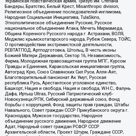
Украинская повстанческая армия, Тризуб им. Степана
Бандеры, Братство, Белый Крест, Misanthropic division,
Религиозное объединение последователей инглиизма,
Народная Социальная Инициатива, TulaSkins,
Этнополитическое объединение Русские, Русское
национальное объединение Атака, Мечеть Мирмамеда,
Община Коренного Русского народа г. Астрахани, ВОЛЯ,
Меджлис крымскотатарского народа, Рубеж Севера, ТОЙС,
О противодействии экстремистской деятельности,
РЕВТАТПОД, Артподготовка, Штольц, В честь иконы
Божией Матери Державная, Сектор 16, Независимость,
Фирма, Молодежная правозащитная группа МПГ, Курсом
Правды и Единения, Каракольская инициативная группа,
Автоград Крю, Союз Славянских Сил Руси, Алля-Аят,
Благотворительный пансионат Ак Умут, Русская
республика Русь, Арестантское уголовное единство,
Башкорт, Нация и свобода, Нация и свобода, W.H.С., Фалунь
Дафа, Иртыш Ultras, Русский Патриотический клуб-
Новокузнецк/РПК, Сибирский державный союз, Фонд
борьбы с коррупцией, Фонд защиты прав граждан, Штабы
Навального, Совет граждан СССР Прикубанского округа г.
Краснодара, Мужское государство, Народное
объединение русского движения, Народное движение
Адат, Народный совет граждан РСФСР СССР
Архангельской области, Проект Штурм, Граждане СССР,