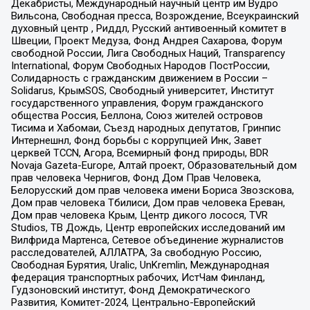
Декабристы, Международный научный центр им Вудро
Вильсона, Свободная пресса, Возрождение, Всеукраинский
духовный центр , Риддл, Русский антивоенный комитет в
Швеции, Проект Медуза, Фонд Андрея Сахарова, Форум
свободной России, Лига Свободных Наций, Transparеncy
International, Форум Свободных Народов ПостРоссии,
Солидарность с гражданским движением в России –
Solidarus, КрымSOS, Свободный университет, Институт
государственного управления, Форум гражданского
общества Россия, Беллона, Союз жителей островов
Тисима и Хабомаи, Съезд народных депутатов, Гринпис
Интернешнл, Фонд борьбы с коррупцией Инк, Завет
церквей TCCN, Агора, Всемирный фонд природы, BDR
Novaja Gazeta-Europe, Алтай проект, Образовательный дом
прав человека Чернигов, Фонд Дом Прав Человека,
Белорусский дом прав человека имени Бориса Звозскова,
Дом прав человека Тбилиси, Дом прав человека Ереван,
Дом прав человека Крым, Центр дикого лосося, TVR
Studios, ТВ Дождь, Центр европейских исследований им
Вилфрида Мартенса, Сетевое объединение журналистов
расследователей, АЛЛАТРА, За свободную Россию,
Свободная Бурятия, Uralic, UnKremlin, Международная
федерация транспортных рабочих, ИстЧам Финланд,
Гудзоновский институт, Фонд Демократического
Развития, Комитет-2024, Центрально-Европейский