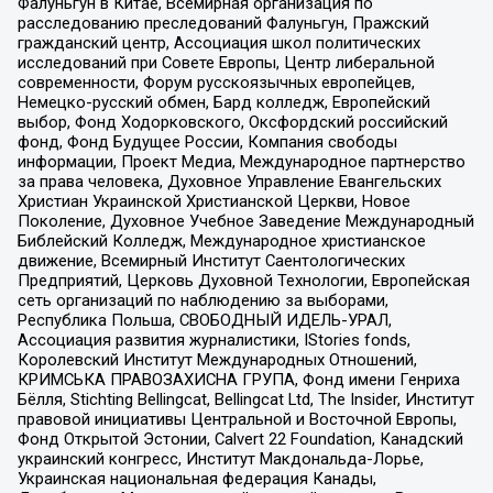
Фалуньгун в Китае, Всемирная организация по
расследованию преследований Фалуньгун, Пражский
гражданский центр, Ассоциация школ политических
исследований при Совете Европы, Центр либеральной
современности, Форум русскоязычных европейцев,
Немецко-русский обмен, Бард колледж, Европейский
выбор, Фонд Ходорковского, Оксфордский российский
фонд, Фонд Будущее России, Компания свободы
информации, Проект Медиа, Международное партнерство
за права человека, Духовное Управление Евангельских
Христиан Украинской Христианской Церкви, Новое
Поколение, Духовное Учебное Заведение Международный
Библейский Колледж, Международное христианское
движение, Всемирный Институт Саентологических
Предприятий, Церковь Духовной Технологии, Европейская
сеть организаций по наблюдению за выборами,
Республика Польша, СВОБОДНЫЙ ИДЕЛЬ-УРАЛ,
Ассоциация развития журналистики, IStories fonds,
Королевский Институт Международных Отношений,
КРИМСЬКА ПРАВОЗАХИСНА ГРУПА, Фонд имени Генриха
Бёлля, Stichting Bellingcat, Bellingcat Ltd, The Insider, Институт
правовой инициативы Центральной и Восточной Европы,
Фонд Открытой Эстонии, Calvert 22 Foundation, Канадский
украинский конгресс, Институт Макдональда-Лорье,
Украинская национальная федерация Канады,