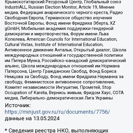
Крымскотатарский Ресурсный Центр, Глобальный союз
IndustriALL, Russian Election Monitor, Article 19, Мнение
медиа, Федерация анархического черного креста, Радио
Свободная Европа, Германское общество изучения
Восточной Европы, Фонд имени Фридриха Эберта, XZ
gGmbH, Мобильная академия поддержки гендерной
демократии и миротворчества, Форум имени Льва
Копелева, American Councils for International Education,
Cultural Vistas, Institute of International Education,
Антивоенное движение Антальи, Открытый диалог, Школа
международных отношений и государственной политики
им Питера Мунка, Российско-канадский демократический
альянс, Школа международных отношений им Нормана
Патерсона, Центр Гражданских Свобод, Фонд Бориса
Немцова за Свободу, Фонд имени Фридриха Науманна за
свободу, Феминистское антивоенное сопротивление,
Комитет независимости Ингушетии, Прометей, Stop
Occupation of Karelia, Вернись живым, Фридом Хаус, СОТА
медиа, Либерально-демократическая Лига Украины
Источник:
https://minjust.gov.ru/ru/documents/7756/
данные на
13.05.2024
* Сведения реестра НКО, выполняющих