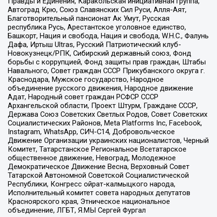
Правды и Единения, Каракольская инициативная группа,
Автоград Крю, Союз Славянских Сил Руси, Алля-Аят,
Благотворительный пансионат Ак Умут, Русская
республика Русь, Арестантское уголовное единство,
Башкорт, Нация и свобода, Нация и свобода, W.H.С., Фалунь
Дафа, Иртыш Ultras, Русский Патриотический клуб-
Новокузнецк/РПК, Сибирский державный союз, Фонд
борьбы с коррупцией, Фонд защиты прав граждан, Штабы
Навального, Совет граждан СССР Прикубанского округа г.
Краснодара, Мужское государство, Народное
объединение русского движения, Народное движение
Адат, Народный совет граждан РСФСР СССР
Архангельской области, Проект Штурм, Граждане СССР,
Держава Союз Советских Светлых Родов, Совет Советских
Социалистических Районов, Meta Platforms Inc, Facebook,
Instagram, WhatsApp, СИЧ-С14, Добровольческое
Движение Организации украинских националистов, Черный
Комитет, Татарстанское Региональное Всетатарское
общественное движение, Невоград, Молодежное
Демократическое Движение Весна, Верховный Совет
Татарской Автономной Советской Социалистической
Республики, Конгресс ойрат-калмыцкого народа,
Исполнительный комитет совета народных депутатов
Красноярского края, Этническое национальное
объединение, ЛГБТ, Я.МЫ Сергей Фургал