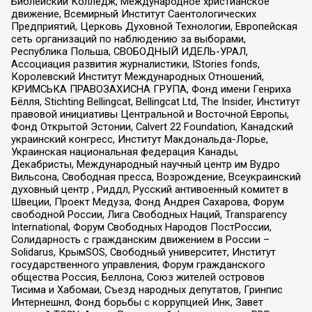
Библейский Колледж, Международное христианское
движение, Всемирный Институт Саентологических
Предприятий, Церковь Духовной Технологии, Европейская
сеть организаций по наблюдению за выборами,
Республика Польша, СВОБОДНЫЙ ИДЕЛЬ-УРАЛ,
Ассоциация развития журналистики, IStories fonds,
Королевский Институт Международных Отношений,
КРИМСЬКА ПРАВОЗАХИСНА ГРУПА, Фонд имени Генриха
Бёлля, Stichting Bellingcat, Bellingcat Ltd, The Insider, Институт
правовой инициативы Центральной и Восточной Европы,
Фонд Открытой Эстонии, Calvert 22 Foundation, Канадский
украинский конгресс, Институт Макдональда-Лорье,
Украинская национальная федерация Канады,
Декабристы, Международный научный центр им Вудро
Вильсона, Свободная пресса, Возрождение, Всеукраинский
духовный центр , Риддл, Русский антивоенный комитет в
Швеции, Проект Медуза, Фонд Андрея Сахарова, Форум
свободной России, Лига Свободных Наций, Transparеncy
International, Форум Свободных Народов ПостРоссии,
Солидарность с гражданским движением в России –
Solidarus, КрымSOS, Свободный университет, Институт
государственного управления, Форум гражданского
общества Россия, Беллона, Союз жителей островов
Тисима и Хабомаи, Съезд народных депутатов, Гринпис
Интернешнл, Фонд борьбы с коррупцией Инк, Завет