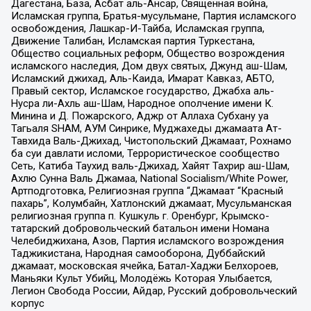
Дагестана, База, Асбат аль-Ансар, Священная война,
Исламская группа, Братья-мусульмане, Партия исламского
освобождения, Лашкар-И-Тайба, Исламская группа,
Движение Талибан, Исламская партия Туркестана,
Общество социальных реформ, Общество возрождения
исламского наследия, Дом двух святых, Джунд аш-Шам,
Исламский джихад, Аль-Каида, Имарат Кавказ, АБТО,
Правый сектор, Исламское государство, Джабха аль-
Нусра ли-Ахль аш-Шам, Народное ополчение имени К.
Минина и Д. Пожарского, Аджр от Аллаха Субхану уа
Тагьаля SHAM, АУМ Синрике, Муджахеды джамаата Ат-
Тавхида Валь-Джихад, Чистопольский Джамаат, Рохнамо
ба суи давлати исломи, Террористическое сообщество
Сеть, Катиба Таухид валь-Джихад, Хайят Тахрир аш-Шам,
Ахлю Сунна Валь Джамаа, National Socialism/White Power,
Артподготовка, Религиозная группа “Джамаат “Красный
пахарь”, Колумбайн, Хатлонский джамаат, Мусульманская
религиозная группа п. Кушкуль г. Оренбург, Крымско-
татарский добровольческий батальон имени Номана
Челебиджихана, Азов, Партия исламского возрождения
Таджикистана, Народная самооборона, Дуббайский
джамаат, московская ячейка, Батал-Хаджи Белхороев,
Маньяки Культ Убийц, Молодёжь Которая Улыбается,
Легион Свобода России, Айдар, Русский добровольческий
корпус