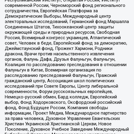
современной России, Черноморский фонд регионального
сотрудничества, Европейская Платформа за
Демократические Выборы, Международный центр
электоральных исследований, Германский фонд Маршалла
Соединенных Штатов, Тихоокеанский центр защиты
окружающей среды и природных ресурсов, Свободная
Россия, Всемирный конгресс украинцев, Атлантический
совет, Человек в беде, Европейский фонд за демократию,
Джеймстаунский фонд, Прожект Хармони, Родники
дракона, Врачи против насильственного извлечения
органов, Фалунь Дафа, Друзья Фалуньгун, Фалуньгун,
Коалиция по расследованию преследования в отношении
Фалуньгун в Китае, Всемирная организация по
расследованию преследований Фалуньгун, Пражский
гражданский центр, Ассоциация школ политических
исследований при Совете Европы, Центр либеральной
современности, Форум русскоязычных европейцев,
Немецко-русский обмен, Бард колледж, Европейский
выбор, Фонд Ходорковского, Оксфордский российский
фонд, Фонд Будущее России, Компания свободы
информации, Проект Медиа, Международное партнерство
за права человека, Духовное Управление Евангельских
Христиан Украинской Христианской Церкви, Новое
Поколение, Духовное Учебное Заведение Международный