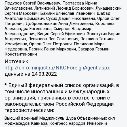
Подузов Сергей Васильевич, Протасова Ирина
Вячеславовна, Литинский Леонид Борисович, Лукашевский
Сергей Маркович, Бахмин Вячеслав Иванович, Шабад
Анатолий Ефимович, Сухих Дарья Николаевна, Орлов Олег
Петрович, Добровольская Анна Дмитриевна, Королева
Александра Евгеньевна, Смирнов Владимир
Александрович, Вицин Сергей Ефимович, Золотухин Борис
Андреевич, Левинсон Лев Семенович, Локшина Татьяна
Иосифовна, Орлов Олег Петрович, Полякова Мара
Федоровна, Резник Генри Маркович, Захаров Герман
Константинович
Источник:
http://unro.minjust.ru/NKOForeignAgent.aspx
данные на
24.03.2022
* Единый федеральный список организаций, в
том числе иностранных и международных
организаций, признанных в соответствии с
законодательством Российской Федерации
террористическими:
Высший военный Маджлисуль Шура Объединенных сил
моджахедов Кавказа, Конгресс народов Ичкерии и