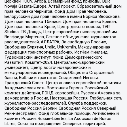
церквей TCCN, Агора, Всемирный фонд природы, BDR
Novaja Gazeta-Europe, Алтай проект, Образовательный дом
прав человека Чернигов, Фонд Дом Прав Человека,
Белорусский дом прав человека имени Бориса Звозскова,
Дом прав человека Тбилиси, Дом прав человека Ереван,
Дом прав человека Крым, Центр дикого лосося, TVR
Studios, ТВ Дождь, Центр европейских исследований им
Вилфрида Мартенса, Сетевое объединение журналистов
расследователей, АЛЛАТРА, За свободную Россию,
Свободная Бурятия, Uralic, UnKremlin, Международная
федерация транспортных рабочих, ИстЧам Финланд,
Гудзоновский институт, Фонд Демократического
Развития, Комитет-2024, Центрально-Европейский
университет, Центр восточноевропейских и
международных исследований, Общество Сторожевой
башни, Библии и трактатов Свидетелей Иеговы,
Гражданский Совет, Центр анализа европейской политики,
Академическая сеть Восточная Европа, Российский
комитет действия, РЭНД корпорейшн, Русская Америка за
демократию в России, Настоящая Россия, Глобальная сеть
журналистов-расследователей, Служба поддержки,
Свободная Россия Берлин, Свободная Россия Северный
Рейн-Вестфалия, Фонд глобальной помощи, Антивоенный
комитет России, Russie-Libertes, La Asocicion de Rusos
Libres, Союз за возвращение Северных территорий,