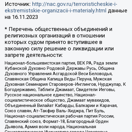
Источник:
http://nac.gov.ru/terroristicheskie-i-
ekstremistskie-organizacii-i-materialy.html
данные
на
16.11.2023
* Перечень общественных объединений и
религиозных организаций в отношении
которых судом принято вступившее в
законную силу решение о ликвидации или
запрете деятельности:
Национал-большевистская партия, ВЕК РА, Рада земли
Кубанской Духовно Родовой Державы Русь, Община
Духовного Управления Асгардской Веси Беловодья,
Славянская Община Капища Веды Перуна, Мужская
Духовная Семинария Староверов-Инглингов, Нурджулар, К
Богодержавию, Таблиги Джамаат, Свидетели Иеговы,
Русское национальное единство, Национал-
социалистическое общество, Джамаат мувахидов,
Объединенный Вилайат Кабарды, Балкарии и Карачая,
Союз славян, Ат-Такфир Валь-Хиджра, Пит Буль,
Национал-социалистическая рабочая партия России,
Славянский союз, Формат-18, Благородный Орден
Дьявола, Армия воли народа, Национальная