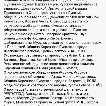
Социалистическая Инициатива города Череповца,
Духовно-Родовая Держава Русь, Русское национальное
единство, Древнерусской Инглистической церкви
Православных Староверов-Инглингов, Русский
общенациональный союз, Движение против нелегальной
иммиграции, Кровь и Честь, О свободе совести и о
религиозных объединениях, Омская организация
общественного политического движения Русское
национальное единство, Северное Братство, Клуб
Болельщиков Футбольного Клуба Динамо,
Файзрахманисты, Мусульманская религиозная организация
п. Боровский, Община Коренного Русского народа
Щелковского района, Правый сектор, УНА - УНСО,
Украинская повстанческая армия, Тризуб им. Степана
Бандеры, Братство, Белый Крест, Misanthropic division,
Религиозное объединение последователей инглиизма,
Народная Социальная Инициатива, TulaSkins,
Этнополитическое объединение Русские, Русское
национальное объединение Атака, Мечеть Мирмамеда,
Община Коренного Русского народа г. Астрахани, ВОЛЯ,
Меджлис крымскотатарского народа, Рубеж Севера, ТОЙС,
О противодействии экстремистской деятельности,
РЕВТАТПОД, Артподготовка, Штольц, В честь иконы
Божией Матери Державная, Сектор 16, Независимость,
Фирма, Молодежная правозащитная группа МПГ, Курсом