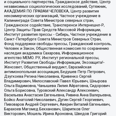
и социального партнерства, Гражданское действие, Центр
независимых социологических исследований, Сутяжник,
АКАДЕМИЯ ПО ПРАВАМ ЧЕЛОВЕКА, Центр развития
некоммерческих организаций, Частное учреждение в
Калининграде Совета Министров северных стран,
Гражданское содействие, Трансперенси Интернешнл-Р,
Центр Защиты Прав Средств Массовой Информации,
Институт развития прессы - Сибирь, Частное учреждение в
Санкт-Петербурге Совета Министров Северных Стран,
Фонд поддержки свободы прессы, Гражданский контроль,
Человек и Закон, Общественная комиссия по сохранению
наследия академика Сахарова, Информационное
агентство МЕМО. РУ, Институт региональной прессы,
Институт Развития Свободы Информации, Экозащита!-
Женсовет, Общественный вердикт, Евразийская
антимонопольная ассоциация, Бедушев Петр Петрович,
Дзугкоева Регина Николаевна, Кривенко Сергей
Владимирович, Милославский Павел Юрьевич, Шнырова
Ольга Вадимовна, Чанышева Лилия Айратовна, Сидорович
Ольга Борисовна, Туровский Александр Алексеевич,
Васильева Анастасия Евгеньевна, Ривина Анна Валерьевна,
Бойко Анатолий Николаевич, Дугин Сергей Георгиевич,
Пивоваров Андрей Сергеевич, Аверин Виталий Евгеньевич,
Барахоев Магомед Бекханович, Шарипков Олег
Викторович, Мошель Ирина Ароновна, Шведов Григорий