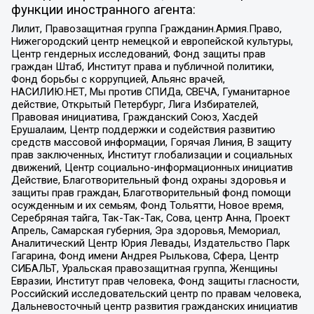
функции иностранного агента:
Лилит, Правозащитная группа Гражданин.Армия.Право,
Нижегородский центр немецкой и европейской культуры,
Центр гендерных исследований, Фонд защиты прав
граждан Штаб, Институт права и публичной политики,
Фонд борьбы с коррупцией, Альянс врачей,
НАСИЛИЮ.НЕТ, Мы против СПИДа, СВЕЧА, Гуманитарное
действие, Открытый Петербург, Лига Избирателей,
Правовая инициатива, Гражданский Союз, Хасдей
Ерушалаим, Центр поддержки и содействия развитию
средств массовой информации, Горячая Линия, В защиту
прав заключенных, Институт глобализации и социальных
движений, Центр социально-информационных инициатив
Действие, Благотворительный фонд охраны здоровья и
защиты прав граждан, Благотворительный фонд помощи
осужденным и их семьям, Фонд Тольятти, Новое время,
Серебряная тайга, Так-Так-Так, Сова, центр Анна, Проект
Апрель, Самарская губерния, Эра здоровья, Мемориал,
Аналитический Центр Юрия Левады, Издательство Парк
Гагарина, Фонд имени Андрея Рылькова, Сфера, Центр
СИБАЛЬТ, Уральская правозащитная группа, Женщины
Евразии, Институт прав человека, Фонд защиты гласности,
Российский исследовательский центр по правам человека,
Дальневосточный центр развития гражданских инициатив