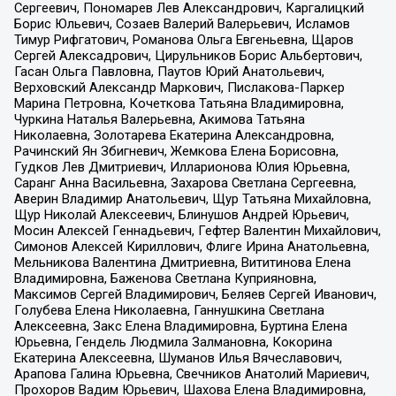
Сергеевич, Пономарев Лев Александрович, Каргалицкий
Борис Юльевич, Созаев Валерий Валерьевич, Исламов
Тимур Рифгатович, Романова Ольга Евгеньевна, Щаров
Сергей Алексадрович, Цирульников Борис Альбертович,
Гасан Ольга Павловна, Паутов Юрий Анатольевич,
Верховский Александр Маркович, Пислакова-Паркер
Марина Петровна, Кочеткова Татьяна Владимировна,
Чуркина Наталья Валерьевна, Акимова Татьяна
Николаевна, Золотарева Екатерина Александровна,
Рачинский Ян Збигневич, Жемкова Елена Борисовна,
Гудков Лев Дмитриевич, Илларионова Юлия Юрьевна,
Саранг Анна Васильевна, Захарова Светлана Сергеевна,
Аверин Владимир Анатольевич, Щур Татьяна Михайловна,
Щур Николай Алексеевич, Блинушов Андрей Юрьевич,
Мосин Алексей Геннадьевич, Гефтер Валентин Михайлович,
Симонов Алексей Кириллович, Флиге Ирина Анатольевна,
Мельникова Валентина Дмитриевна, Вититинова Елена
Владимировна, Баженова Светлана Куприяновна,
Максимов Сергей Владимирович, Беляев Сергей Иванович,
Голубева Елена Николаевна, Ганнушкина Светлана
Алексеевна, Закс Елена Владимировна, Буртина Елена
Юрьевна, Гендель Людмила Залмановна, Кокорина
Екатерина Алексеевна, Шуманов Илья Вячеславович,
Арапова Галина Юрьевна, Свечников Анатолий Мариевич,
Прохоров Вадим Юрьевич, Шахова Елена Владимировна,