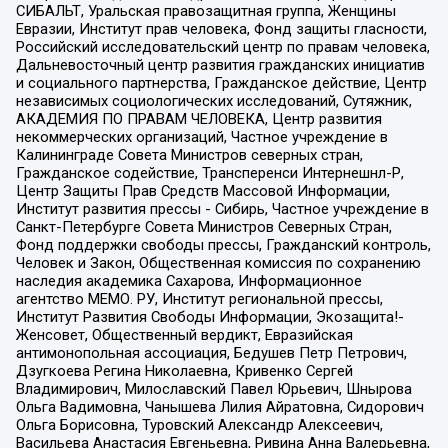
СИБАЛЬТ, Уральская правозащитная группа, Женщины
Евразии, Институт прав человека, Фонд защиты гласности,
Российский исследовательский центр по правам человека,
Дальневосточный центр развития гражданских инициатив
и социального партнерства, Гражданское действие, Центр
независимых социологических исследований, Сутяжник,
АКАДЕМИЯ ПО ПРАВАМ ЧЕЛОВЕКА, Центр развития
некоммерческих организаций, Частное учреждение в
Калининграде Совета Министров северных стран,
Гражданское содействие, Трансперенси Интернешнл-Р,
Центр Защиты Прав Средств Массовой Информации,
Институт развития прессы - Сибирь, Частное учреждение в
Санкт-Петербурге Совета Министров Северных Стран,
Фонд поддержки свободы прессы, Гражданский контроль,
Человек и Закон, Общественная комиссия по сохранению
наследия академика Сахарова, Информационное
агентство МЕМО. РУ, Институт региональной прессы,
Институт Развития Свободы Информации, Экозащита!-
Женсовет, Общественный вердикт, Евразийская
антимонопольная ассоциация, Бедушев Петр Петрович,
Дзугкоева Регина Николаевна, Кривенко Сергей
Владимирович, Милославский Павел Юрьевич, Шнырова
Ольга Вадимовна, Чанышева Лилия Айратовна, Сидорович
Ольга Борисовна, Туровский Александр Алексеевич,
Васильева Анастасия Евгеньевна, Ривина Анна Валерьевна,