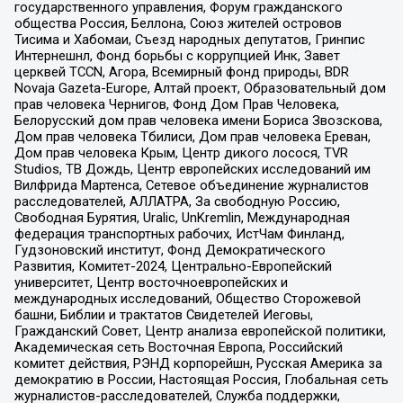
государственного управления, Форум гражданского
общества Россия, Беллона, Союз жителей островов
Тисима и Хабомаи, Съезд народных депутатов, Гринпис
Интернешнл, Фонд борьбы с коррупцией Инк, Завет
церквей TCCN, Агора, Всемирный фонд природы, BDR
Novaja Gazeta-Europe, Алтай проект, Образовательный дом
прав человека Чернигов, Фонд Дом Прав Человека,
Белорусский дом прав человека имени Бориса Звозскова,
Дом прав человека Тбилиси, Дом прав человека Ереван,
Дом прав человека Крым, Центр дикого лосося, TVR
Studios, ТВ Дождь, Центр европейских исследований им
Вилфрида Мартенса, Сетевое объединение журналистов
расследователей, АЛЛАТРА, За свободную Россию,
Свободная Бурятия, Uralic, UnKremlin, Международная
федерация транспортных рабочих, ИстЧам Финланд,
Гудзоновский институт, Фонд Демократического
Развития, Комитет-2024, Центрально-Европейский
университет, Центр восточноевропейских и
международных исследований, Общество Сторожевой
башни, Библии и трактатов Свидетелей Иеговы,
Гражданский Совет, Центр анализа европейской политики,
Академическая сеть Восточная Европа, Российский
комитет действия, РЭНД корпорейшн, Русская Америка за
демократию в России, Настоящая Россия, Глобальная сеть
журналистов-расследователей, Служба поддержки,