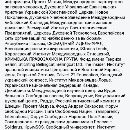
информации, Проект Медиа, Международное партнерство
за права человека, Духовное Управление Евангельских
Христиан Украинской Христианской Церкви, Новое
Поколение, Духовное Учебное Заведение Международный
Библейский Колледж, Международное христианское
движение, Всемирный Институт Саентологических
Предприятий, Церковь Духовной Технологии, Европейская
сеть организаций по наблюдению за выборами,
Республика Польша, СВОБОДНЫЙ ИДЕЛЬ-УРАЛ,
Ассоциация развития журналистики, IStories fonds,
Королевский Институт Международных Отношений,
КРИМСЬКА ПРАВОЗАХИСНА ГРУПА, Фонд имени Генриха
Бёлля, Stichting Bellingcat, Bellingcat Ltd, The Insider, Институт
правовой инициативы Центральной и Восточной Европы,
Фонд Открытой Эстонии, Calvert 22 Foundation, Канадский
украинский конгресс, Институт Макдональда-Лорье,
Украинская национальная федерация Канады,
Декабристы, Международный научный центр им Вудро
Вильсона, Свободная пресса, Возрождение, Всеукраинский
духовный центр , Риддл, Русский антивоенный комитет в
Швеции, Проект Медуза, Фонд Андрея Сахарова, Форум
свободной России, Лига Свободных Наций, Transparеncy
International, Форум Свободных Народов ПостРоссии,
Солидарность с гражданским движением в России –
Solidarus, КрымSOS, Свободный университет, Институт