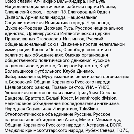
Союз славян, Ат-Такфир Валь-Хиджра, Пит Буль,
Национал-социалистическая рабочая партия России,
Славянский союз, Формат-18, Благородный Орден
Дьявола, Армия воли народа, Национальная
Социалистическая Инициатива города Череповца,
Духовно-Родовая Держава Русь, Русское национальное
единство, Древнерусской Инглистической церкви
Православных Староверов-Инглингов, Русский
общенациональный союз, Движение против нелегальной
иммиграции, Кровь и Честь, О свободе совести и о
религиозных объединениях, Омская организация
общественного политического движения Русское
национальное единство, Северное Братство, Клуб
Болельщиков Футбольного Клуба Динамо,
Файзрахманисты, Мусульманская религиозная организация
п. Боровский, Община Коренного Русского народа
Щелковского района, Правый сектор, УНА - УНСО,
Украинская повстанческая армия, Тризуб им. Степана
Бандеры, Братство, Белый Крест, Misanthropic division,
Религиозное объединение последователей инглиизма,
Народная Социальная Инициатива, TulaSkins,
Этнополитическое объединение Русские, Русское
национальное объединение Атака, Мечеть Мирмамеда,
Община Коренного Русского народа г. Астрахани, ВОЛЯ,
Меджлис крымскотатарского народа, Рубеж Севера, ТОЙС,