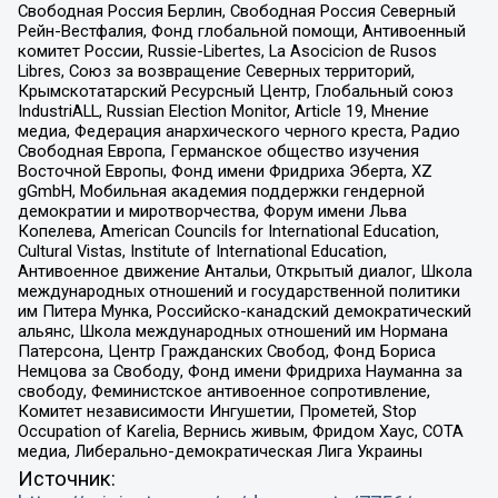
Свободная Россия Берлин, Свободная Россия Северный
Рейн-Вестфалия, Фонд глобальной помощи, Антивоенный
комитет России, Russie-Libertes, La Asocicion de Rusos
Libres, Союз за возвращение Северных территорий,
Крымскотатарский Ресурсный Центр, Глобальный союз
IndustriALL, Russian Election Monitor, Article 19, Мнение
медиа, Федерация анархического черного креста, Радио
Свободная Европа, Германское общество изучения
Восточной Европы, Фонд имени Фридриха Эберта, XZ
gGmbH, Мобильная академия поддержки гендерной
демократии и миротворчества, Форум имени Льва
Копелева, American Councils for International Education,
Cultural Vistas, Institute of International Education,
Антивоенное движение Антальи, Открытый диалог, Школа
международных отношений и государственной политики
им Питера Мунка, Российско-канадский демократический
альянс, Школа международных отношений им Нормана
Патерсона, Центр Гражданских Свобод, Фонд Бориса
Немцова за Свободу, Фонд имени Фридриха Науманна за
свободу, Феминистское антивоенное сопротивление,
Комитет независимости Ингушетии, Прометей, Stop
Occupation of Karelia, Вернись живым, Фридом Хаус, СОТА
медиа, Либерально-демократическая Лига Украины
Источник: