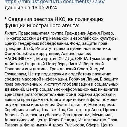
https://minjust.gov.ru/ru/documents/7756/
данные на
13.05.2024
* Сведения реестра НКО, выполняющих
функции иностранного агента:
Лилит, Правозащитная группа Гражданин.Армия.Право,
Нижегородский центр немецкой и европейской культуры,
Центр гендерных исследований, Фонд защиты прав
граждан Штаб, Институт права и публичной политики,
Фонд борьбы с коррупцией, Альянс врачей,
НАСИЛИЮ.НЕТ, Мы против СПИДа, СВЕЧА, Гуманитарное
действие, Открытый Петербург, Лига Избирателей,
Правовая инициатива, Гражданский Союз, Хасдей
Ерушалаим, Центр поддержки и содействия развитию
средств массовой информации, Горячая Линия, В защиту
прав заключенных, Институт глобализации и социальных
движений, Центр социально-информационных инициатив
Действие, Благотворительный фонд охраны здоровья и
защиты прав граждан, Благотворительный фонд помощи
осужденным и их семьям, Фонд Тольятти, Новое время,
Серебряная тайга, Так-Так-Так, Сова, центр Анна, Проект
Апрель, Самарская губерния, Эра здоровья, Мемориал,
Аналитический Центр Юрия Левады, Издательство Парк
Гагарина, Фонд имени Андрея Рылькова, Сфера, Центр