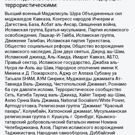
террористическими:
Высший военный Маджлисуль Шура Объединенных сил
моджахедов Кавказа, Конгресс народов Ичкерии и
Дагестана, База, Асбат аль-Ансар, Священная война,
Исламская группа, Братья-мусульмане, Партия исламского
освобождения, Лашкар-И-Тайба, Исламская группа,
Движение Талибан, Исламская партия Туркестана,
Общество социальных реформ, Общество возрождения
исламского наследия, Дом двух святых, Джунд аш-Шам,
Исламский джихад, Аль-Каида, Имарат Кавказ, АБТО,
Правый сектор, Исламское государство, Джабха аль-
Нусра ли-Ахль аш-Шам, Народное ополчение имени К.
Минина и Д. Пожарского, Аджр от Аллаха Субхану уа
Тагьаля SHAM, АУМ Синрике, Муджахеды джамаата Ат-
Тавхида Валь-Джихад, Чистопольский Джамаат, Рохнамо
ба суи давлати исломи, Террористическое сообщество
Сеть, Катиба Таухид валь-Джихад, Хайят Тахрир аш-Шам,
Ахлю Сунна Валь Джамаа, National Socialism/White Power,
Артподготовка, Религиозная группа “Джамаат “Красный
пахарь”, Колумбайн, Хатлонский джамаат, Мусульманская
религиозная группа п. Кушкуль г. Оренбург, Крымско-
татарский добровольческий батальон имени Номана
Челебиджихана, Азов, Партия исламского возрождения
Таджикистана, Народная самооборона, Дуббайский