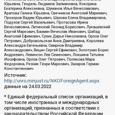
Юрьевна, Гендель Людмила Залмановна, Кокорина
Екатерина Алексеевна, Шуманов Илья Вячеславович,
Арапова Галина Юрьевна, Свечников Анатолий Мариевич,
Прохоров Вадим Юрьевич, Шахова Елена Владимировна,
Подузов Сергей Васильевич, Протасова Ирина
Вячеславовна, Литинский Леонид Борисович, Лукашевский
Сергей Маркович, Бахмин Вячеслав Иванович, Шабад
Анатолий Ефимович, Сухих Дарья Николаевна, Орлов Олег
Петрович, Добровольская Анна Дмитриевна, Королева
Александра Евгеньевна, Смирнов Владимир
Александрович, Вицин Сергей Ефимович, Золотухин Борис
Андреевич, Левинсон Лев Семенович, Локшина Татьяна
Иосифовна, Орлов Олег Петрович, Полякова Мара
Федоровна, Резник Генри Маркович, Захаров Герман
Константинович
Источник:
http://unro.minjust.ru/NKOForeignAgent.aspx
данные на
24.03.2022
* Единый федеральный список организаций, в
том числе иностранных и международных
организаций, признанных в соответствии с
законодательством Российской Федерации