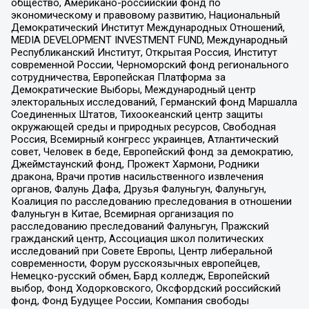
общество, Американо-российский фонд по
экономическому и правовому развитию, Национальный
Демократический Институт Международных Отношений,
MEDIA DEVELOPMENT INVESTMENT FUND, Международный
Республиканский Институт, Открытая Россия, Институт
современной России, Черноморский фонд регионального
сотрудничества, Европейская Платформа за
Демократические Выборы, Международный центр
электоральных исследований, Германский фонд Маршалла
Соединенных Штатов, Тихоокеанский центр защиты
окружающей среды и природных ресурсов, Свободная
Россия, Всемирный конгресс украинцев, Атлантический
совет, Человек в беде, Европейский фонд за демократию,
Джеймстаунский фонд, Прожект Хармони, Родники
дракона, Врачи против насильственного извлечения
органов, Фалунь Дафа, Друзья Фалуньгун, Фалуньгун,
Коалиция по расследованию преследования в отношении
Фалуньгун в Китае, Всемирная организация по
расследованию преследований Фалуньгун, Пражский
гражданский центр, Ассоциация школ политических
исследований при Совете Европы, Центр либеральной
современности, Форум русскоязычных европейцев,
Немецко-русский обмен, Бард колледж, Европейский
выбор, Фонд Ходорковского, Оксфордский российский
фонд, Фонд Будущее России, Компания свободы