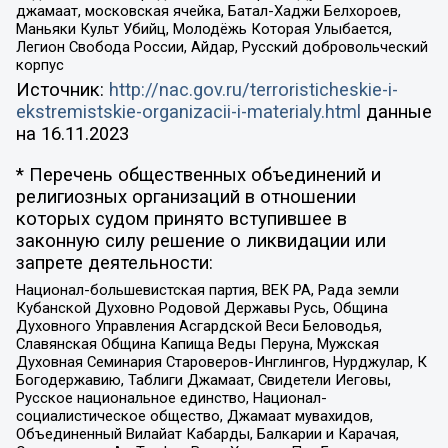
джамаат, московская ячейка, Батал-Хаджи Белхороев,
Маньяки Культ Убийц, Молодёжь Которая Улыбается,
Легион Свобода России, Айдар, Русский добровольческий
корпус
Источник:
http://nac.gov.ru/terroristicheskie-i-
ekstremistskie-organizacii-i-materialy.html
данные
на
16.11.2023
* Перечень общественных объединений и
религиозных организаций в отношении
которых судом принято вступившее в
законную силу решение о ликвидации или
запрете деятельности:
Национал-большевистская партия, ВЕК РА, Рада земли
Кубанской Духовно Родовой Державы Русь, Община
Духовного Управления Асгардской Веси Беловодья,
Славянская Община Капища Веды Перуна, Мужская
Духовная Семинария Староверов-Инглингов, Нурджулар, К
Богодержавию, Таблиги Джамаат, Свидетели Иеговы,
Русское национальное единство, Национал-
социалистическое общество, Джамаат мувахидов,
Объединенный Вилайат Кабарды, Балкарии и Карачая,