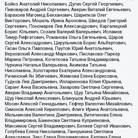
Бойко Анатолий Николаевич, Дугин Сергей Георгиевич,
Пивоваров Андрей Сергеевич, Аверин Виталий Евгеньевич,
Барахоев Магомед Бекханович, Шарипков Олег
Викторович, Мошель Ирина Ароновна, Шведов Григорий
Сергеевич, Пономарев Лев Александрович, Каргалицкий
Борис Юльевич, Созаев Валерий Валерьевич, Исламов
Тимур Рифгатович, Романова Ольга Евгеньевна, Щаров
Сергей Алексадрович, Цирульников Борис Альбертович,
Гасан Ольга Павловна, Паутов Юрий Анатольевич,
Верховский Александр Маркович, Пислакова-Паркер
Марина Петровна, Кочеткова Татьяна Владимировна,
Чуркина Наталья Валерьевна, Акимова Татьяна
Николаевна, Золотарева Екатерина Александровна,
Рачинский Ян Збигневич, Жемкова Елена Борисовна,
Гудков Лев Дмитриевич, Илларионова Юлия Юрьевна,
Саранг Анна Васильевна, Захарова Светлана Сергеевна,
Аверин Владимир Анатольевич, Щур Татьяна Михайловна,
Щур Николай Алексеевич, Блинушов Андрей Юрьевич,
Мосин Алексей Геннадьевич, Гефтер Валентин Михайлович,
Симонов Алексей Кириллович, Флиге Ирина Анатольевна,
Мельникова Валентина Дмитриевна, Вититинова Елена
Владимировна, Баженова Светлана Куприяновна,
Максимов Сергей Владимирович, Беляев Сергей Иванович,
Голубева Елена Николаевна, Ганнушкина Светлана
Алексеевна, Закс Елена Владимировна, Буртина Елена