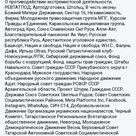
О противодействии экстремистской деятельности,
РЕВТАТПОД, Артподготовка, Штольц, В честь иконы
Божией Матери Державная, Сектор 16, Независимость,
Фирма, Молодежная правозащитная группа МПГ, Курсом
Правды и Единения, Каракольская инициативная группа,
Автоград Крю, Союз Славянских Сил Руси, Алля-Аят,
Благотворительный пансионат Ак Умут, Русская
республика Русь, Арестантское уголовное единство,
Башкорт, Нация и свобода, Нация и свобода, W.H.С., Фалунь
Дафа, Иртыш Ultras, Русский Патриотический клуб-
Новокузнецк/РПК, Сибирский державный союз, Фонд
борьбы с коррупцией, Фонд защиты прав граждан, Штабы
Навального, Совет граждан СССР Прикубанского округа г.
Краснодара, Мужское государство, Народное
объединение русского движения, Народное движение
Адат, Народный совет граждан РСФСР СССР
Архангельской области, Проект Штурм, Граждане СССР,
Держава Союз Советских Светлых Родов, Совет Советских
Социалистических Районов, Meta Platforms Inc, Facebook,
Instagram, WhatsApp, СИЧ-С14, Добровольческое
Движение Организации украинских националистов, Черный
Комитет, Татарстанское Региональное Всетатарское
общественное движение, Невоград, Молодежное
Демократическое Движение Весна, Верховный Совет
Татарской Автономной Советской Социалистической