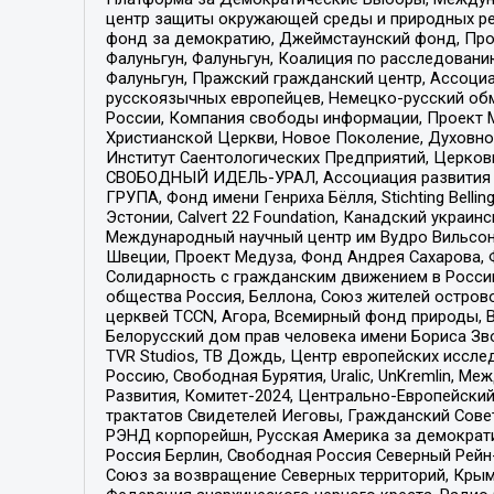
центр защиты окружающей среды и природных ресу
фонд за демократию, Джеймстаунский фонд, Прож
Фалуньгун, Фалуньгун, Коалиция по расследован
Фалуньгун, Пражский гражданский центр, Ассоци
русскоязычных европейцев, Немецко-русский об
России, Компания свободы информации, Проект М
Христианской Церкви, Новое Поколение, Духовн
Институт Саентологических Предприятий, Церков
СВОБОДНЫЙ ИДЕЛЬ-УРАЛ, Ассоциация развития ж
ГРУПА, Фонд имени Генриха Бёлля, Stichting Bellin
Эстонии, Calvert 22 Foundation, Канадский укра
Международный научный центр им Вудро Вильсона
Швеции, Проект Медуза, Фонд Андрея Сахарова, Ф
Солидарность с гражданским движением в России 
общества Россия, Беллона, Союз жителей острово
церквей TCCN, Агора, Всемирный фонд природы, B
Белорусский дом прав человека имени Бориса Зво
TVR Studios, ТВ Дождь, Центр европейских иссл
Россию, Свободная Бурятия, Uralic, UnKremlin, 
Развития, Комитет-2024, Центрально-Европейски
трактатов Свидетелей Иеговы, Гражданский Совет
РЭНД корпорейшн, Русская Америка за демократи
Россия Берлин, Свободная Россия Северный Рейн-В
Союз за возвращение Северных территорий, Крымско