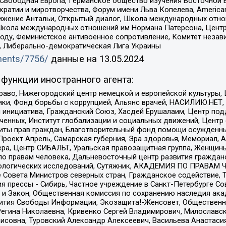
 Свободная Европа, Германское общество изучения Восточной 
и и миротворчества, Форум имени Льва Копелева, American Counci
ое движение Антальи, Открытый диалог, Школа международных отн
Школа международных отношений им Нормана Патерсона, Центр
ду, Феминистское антивоенное сопротивление, Комитет независ
а, Либерально-демократическая Лига Украины
uments/7756/
данные на
13.05.2024
функции иностранного агента:
раво, Нижегородский центр немецкой и европейской культуры,
тики, Фонд борьбы с коррупцией, Альянс врачей, НАСИЛИЮ.НЕТ,
я инициатива, Гражданский Союз, Хасдей Ерушалаим, Центр по
юченных, Институт глобализации и социальных движений, Цент
ты прав граждан, Благотворительный фонд помощи осужденным
а, Проект Апрель, Самарская губерния, Эра здоровья, Мемориал
ера, Центр СИБАЛЬТ, Уральская правозащитная группа, Женщины
по правам человека, Дальневосточный центр развития гражданс
ологических исследований, Сутяжник, АКАДЕМИЯ ПО ПРАВАМ Ч
е Совета Министров северных стран, Гражданское содействие,
я прессы - Сибирь, Частное учреждение в Санкт-Петербурге С
 и Закон, Общественная комиссия по сохранению наследия ак
звития Свободы Информации, Экозащита!-Женсовет, Общественн
Регина Николаевна, Кривенко Сергей Владимирович, Милославс
совна, Туровский Александр Алексеевич, Васильева Анастасия