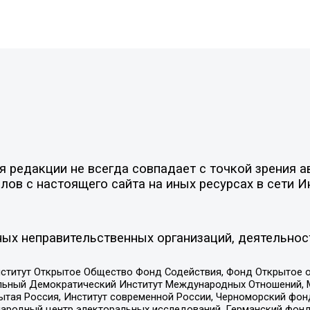
редакции не всегда совпадает с точкой зрения ав
ов с настоящего сайта на иных ресурсах в сети И
ых неправительственных организаций, деятельнос
ститут Открытое Общество Фонд Содействия, Фонд Открытое 
альный Демократический Институт Международных Отношений,
тая Россия, Институт современной России, Черноморский фонд
родный центр электоральных исследований, Германский фонд