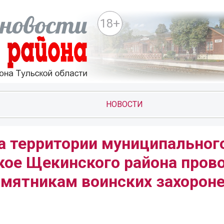
18+
НОВОСТИ
 на территории муниципальног
кое Щекинского района пров
амятникам воинских захорон