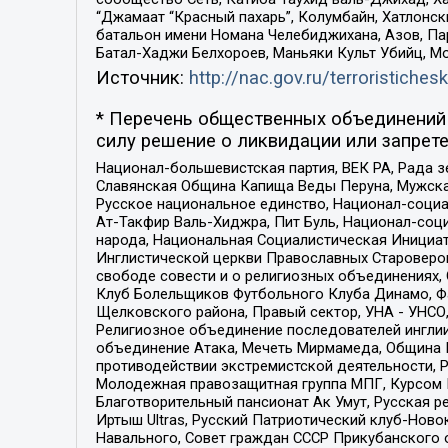
“Джамаат “Красный пахарь”, Колумбайн, Хатлонск
батальон имени Номана Челебиджихана, Азов, Па
Батал-Хаджи Белхороев, Маньяки Культ Убийц, М
Источник:
http://nac.gov.ru/terroristichesk
* Перечень общественных объединений 
силу решение о ликвидации или запрете
Национал-большевистская партия, ВЕК РА, Рада 
Славянская Община Капища Веды Перуна, Мужская
Русское национальное единство, Национал-социа
Ат-Такфир Валь-Хиджра, Пит Буль, Национал-соц
народа, Национальная Социалистическая Инициат
Инглистической церкви Православных Староверов
свободе совести и о религиозных объединениях,
Клуб Болельщиков Футбольного Клуба Динамо, Фа
Щелковского района, Правый сектор, УНА - УНСО, У
Религиозное объединение последователей инглии
объединение Атака, Мечеть Мирмамеда, Община К
противодействии экстремистской деятельности, 
Молодежная правозащитная группа МПГ, Курсом П
Благотворительный пансионат Ак Умут, Русская ре
Иртыш Ultras, Русский Патриотический клуб-Нов
Навального, Совет граждан СССР Прикубанского 