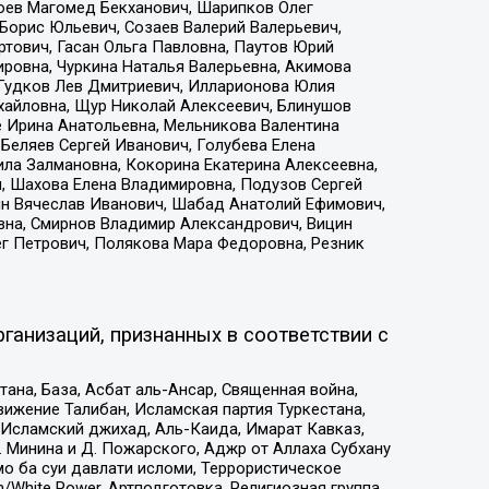
хоев Магомед Бекханович, Шарипков Олег
Борис Юльевич, Созаев Валерий Валерьевич,
тович, Гасан Ольга Павловна, Паутов Юрий
ровна, Чуркина Наталья Валерьевна, Акимова
 Гудков Лев Дмитриевич, Илларионова Юлия
ихайловна, Щур Николай Алексеевич, Блинушов
е Ирина Анатольевна, Мельникова Валентина
Беляев Сергей Иванович, Голубева Елена
ила Залмановна, Кокорина Екатерина Алексеевна,
, Шахова Елена Владимировна, Подузов Сергей
ин Вячеслав Иванович, Шабад Анатолий Ефимович,
вна, Смирнов Владимир Александрович, Вицин
ег Петрович, Полякова Мара Федоровна, Резник
ганизаций, признанных в соответствии с
на, База, Асбат аль-Ансар, Священная война,
ижение Талибан, Исламская партия Туркестана,
Исламский джихад, Аль-Каида, Имарат Кавказ,
 Минина и Д. Пожарского, Аджр от Аллаха Субхану
о ба суи давлати исломи, Террористическое
/White Power, Артподготовка, Религиозная группа