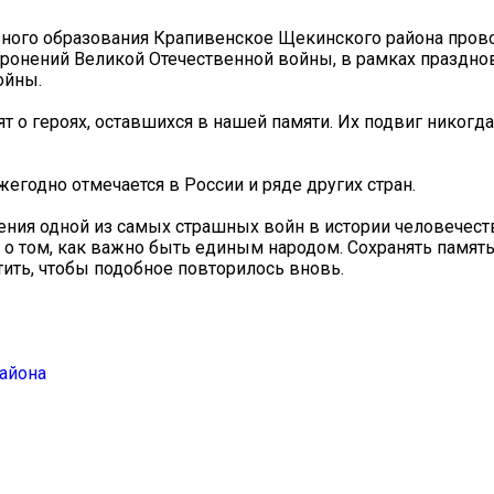
льного образования Крапивенское Щекинского района пров
ронений Великой Отечественной войны, в рамках праздно
ойны.
ят о героях, оставшихся в нашей памяти. Их подвиг никогда
годно отмечается в России и ряде других стран.
ения одной из самых страшных войн в истории человечеств
е о том, как важно быть единым народом. Сохранять память
тить, чтобы подобное повторилось вновь.
айона