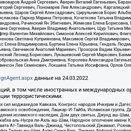
Пивоваров Андрей Сергеевич, Аверин Виталий Евгеньевич, Бара
горий Сергеевич, Пономарев Лев Александрович, Каргалицкий 
ньевна, Щаров Сергей Алексадрович, Цирульников Борис Альбер
ислакова-Паркер Марина Петровна, Кочеткова Татьяна Владими
сандровна, Рачинский Ян Збигневич, Жемкова Елена Борисовна,
лана Сергеевна, Аверин Владимир Анатольевич, Щур Татьяна М
фтер Валентин Михайлович, Симонов Алексей Кириллович, Флиг
женова Светлана Куприяновна, Максимов Сергей Владимирович, 
кс Елена Владимировна, Буртина Елена Юрьевна, Гендель Людм
евна, Свечников Анатолий Мариевич, Прохоров Вадим Юрьевич
инский Леонид Борисович, Лукашевский Сергей Маркович, Бахм
Добровольская Анна Дмитриевна, Королева Александра Евгенье
евинсон Лев Семенович, Локшина Татьяна Иосифовна, Орлов Ол
ignAgent.aspx
данные на
24.03.2022
ций, в том числе иностранных и международных ор
ции террористическими:
ил моджахедов Кавказа, Конгресс народов Ичкерии и Дагеста
ламского освобождения, Лашкар-И-Тайба, Исламская группа, Дв
ения исламского наследия, Дом двух святых, Джунд аш-Шам, 
жабха аль-Нусра ли-Ахль аш-Шам, Народное ополчение имени К.
ата Ат-Тавхида Валь-Джихад, Чистопольский Джамаат, Рохнам
ят Тахрир аш-Шам, Ахлю Сунна Валь Джамаа, National Socialism