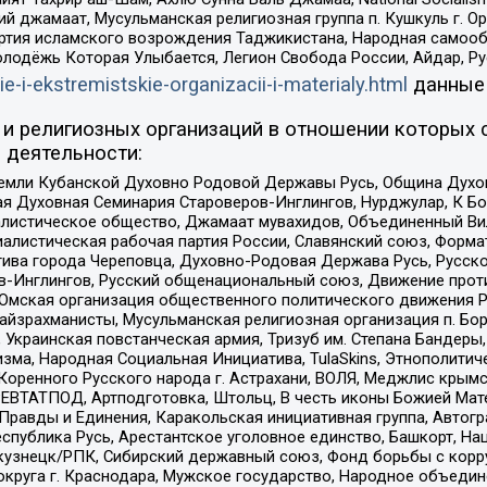
ий джамаат, Мусульманская религиозная группа п. Кушкуль г. 
ртия исламского возрождения Таджикистана, Народная самооб
олодёжь Которая Улыбается, Легион Свобода России, Айдар, Р
ie-i-ekstremistskie-organizacii-i-materialy.html
данные
и религиозных организаций в отношении которых 
 деятельности:
земли Кубанской Духовно Родовой Державы Русь, Община Духо
 Духовная Семинария Староверов-Инглингов, Нурджулар, К Бо
листическое общество, Джамаат мувахидов, Объединенный Вил
иалистическая рабочая партия России, Славянский союз, Форма
ива города Череповца, Духовно-Родовая Держава Русь, Русск
-Инглингов, Русский общенациональный союз, Движение против
 Омская организация общественного политического движения Р
йзрахманисты, Мусульманская религиозная организация п. Бо
краинская повстанческая армия, Тризуб им. Степана Бандеры, Бр
зма, Народная Социальная Инициатива, TulaSkins, Этнополитич
оренного Русского народа г. Астрахани, ВОЛЯ, Меджлис крымс
РЕВТАТПОД, Артподготовка, Штольц, В честь иконы Божией Мате
равды и Единения, Каракольская инициативная группа, Автогра
спублика Русь, Арестантское уголовное единство, Башкорт, Наци
окузнецк/РПК, Сибирский державный союз, Фонд борьбы с кор
округа г. Краснодара, Мужское государство, Народное объедин