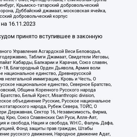
Оренбург, Крымско-татарский добровольческий
орона, Дуббайский джамаат, московская ячейка,
усский добровольческий корпус
 на
16.11.2023
судом принято вступившее в законную
вного Управления Асгардской Веси Беловодья,
годержавию, Таблиги Джамаат, Свидетели Иеговы,
айат Кабарды, Балкарии и Карачая, Союз славян,
т-18, Благородный Орден Дьявола, Армия воли
ое национальное единство, Древнерусской
 нелегальной иммиграции, Кровь и Честь, О
усское национальное единство, Северное Братство,
ровский, Община Коренного Русского народа
атство, Белый Крест, Misanthropic division,
еское объединение Русские, Русское национальное
котатарского народа, Рубеж Севера, ТОЙС, О
ри Державная, Сектор 16, Независимость, Фирма,
д Крю, Союз Славянских Сил Руси, Алля-Аят,
я и свобода, Нация и свобода, W.H.С., Фалунь Дафа,
рупцией, Фонд защиты прав граждан, Штабы
ение русского движения, Народное движение Адат,