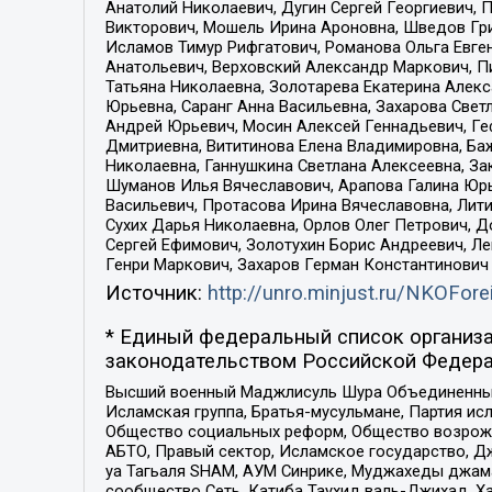
Анатолий Николаевич, Дугин Сергей Георгиевич, 
Викторович, Мошель Ирина Ароновна, Шведов Гри
Исламов Тимур Рифгатович, Романова Ольга Евге
Анатольевич, Верховский Александр Маркович, П
Татьяна Николаевна, Золотарева Екатерина Алек
Юрьевна, Саранг Анна Васильевна, Захарова Свет
Андрей Юрьевич, Мосин Алексей Геннадьевич, Ге
Дмитриевна, Вититинова Елена Владимировна, Ба
Николаевна, Ганнушкина Светлана Алексеевна, За
Шуманов Илья Вячеславович, Арапова Галина Юрь
Васильевич, Протасова Ирина Вячеславовна, Лит
Сухих Дарья Николаевна, Орлов Олег Петрович, 
Сергей Ефимович, Золотухин Борис Андреевич, Л
Генри Маркович, Захаров Герман Константинович
Источник:
http://unro.minjust.ru/NKOFore
* Единый федеральный список организа
законодательством Российской Федера
Высший военный Маджлисуль Шура Объединенных с
Исламская группа, Братья-мусульмане, Партия ис
Общество социальных реформ, Общество возрожд
АБТО, Правый сектор, Исламское государство, Д
уа Тагьаля SHAM, АУМ Синрике, Муджахеды джама
сообщество Сеть, Катиба Таухид валь-Джихад, Хай