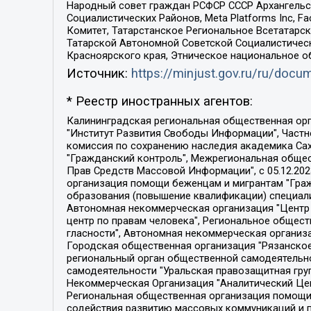
Народный совет граждан РСФСР СССР Архангельск
Социалистических Районов, Meta Platforms Inc, 
Комитет, Татарстанское Региональное Всетатар
Татарской Автономной Советской Социалистическ
Красноярского края, Этническое национальное о
Источник:
https://minjust.gov.ru/ru/doc
* Реестр иностранных агентов:
Калининградская региональная общественная организация "Экозащита!-Женсовет", Фонд содействия защите прав и свобод граждан "Общественный вердикт", Фонд "Институт Развития Свободы Информации", Частное учреждение "Информационное агентство МЕМО. РУ", Региональная общественная организация "Общественная комиссия по сохранению наследия академика Сахарова", Фонд поддержки свободы прессы, Санкт-Петербургская общественная правозащитная организация "Гражданский контроль", Межрегиональная общественная организация "Информационно-просветительский центр "Мемориал", Региональный Фонд "Центр Защиты Прав Средств Массовой Информации", с 05.12.2023 Фонд "Центр Защиты Прав Средств массовой информации", Региональная общественная благотворительная организация помощи беженцам и мигрантам "Гражданское содействие", Негосударственное образовательное учреждение дополнительного профессионального образования (повышение квалификации) специалистов "АКАДЕМИЯ ПО ПРАВАМ ЧЕЛОВЕКА", Свердловская региональная общественная организация "Сутяжник", Автономная некоммерческая организация "Центр независимых социологических исследований", Союз общественных объединений "Российский исследовательский центр по правам человека", Региональное общественное учреждение научно-информационный центр "МЕМОРИАЛ", Некоммерческая организация "Фонд защиты гласности", Автономная некоммерческая организация "Институт прав человека", Городская общественная организация "Екатеринбургское общество "МЕМОРИАЛ", Городская общественная организация "Рязанское историко-просветительское и правозащитное общество "Мемориал" (Рязанский Мемориал), Челябинский региональный орган общественной самодеятельности – женское общественное объединение "Женщины Евразии", Челябинский региональный орган общественной самодеятельности "Уральская правозащитная группа", Фонд содействия защите здоровья и социальной справедливости имени Андрея Рылькова, Автономная Некоммерческая Организация "Аналитический Центр Юрия Левады", Автономная некоммерческая организация социальной поддержки населения "Проект Апрель", Региональная общественная организация помощи женщинам и детям, находящимся в кризисной ситуации "Информационно-методический центр "Анна", Фонд содействия развитию массовых коммуникаций и правовому просвещению "Так-так-Так", Фонд содействия устойчивому развитию "Серебряная тайга", Свердловский региональный общественный фонд социальных проектов "Новое время", "Idel.Реалии", Кавказ.Реалии, Крым.Реалии, Телеканал Настоящее Время, Татаро-башкирская служба Радио Свобода (Azatliq Radiosi), Радио Свободная Европа/Радио Свобода (PCE/PC), "Сибирь.Реалии", "Фактограф", Благотворительный фонд помощи осужденным и их семьям, Автономная некоммерческая организация "Институт глобализации и социальных движений", Фонд "В защиту прав заключенных", Частное учреждение "Центр поддержки и содействия развитию средств массовой информации", Пензенский региональный общественный благотворительный фонд "Гражданский союз", "Север.Реалии", Некоммерческая организация Фонд "Правовая инициатива", 