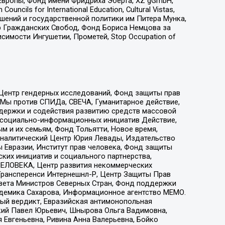
Европы, Фонд имени Фридриха Эберта, XZ gGmbH,
ls for International Education, Cultural Vistas,
ошений и государственной политики им Питера Мунка,
 Гражданских Свобод, Фонд Бориса Немцова за
имости Ингушетии, Прометей, Stop Occupation of
 Центр гендерных исследований, Фонд защиты прав
 Мы против СПИДа, СВЕЧА, Гуманитарное действие,
ддержки и содействия развитию средств массовой
р социально-информационных инициатив Действие,
 и их семьям, Фонд Тольятти, Новое время,
, Аналитический Центр Юрия Левады, Издательство
 Евразии, Институт прав человека, Фонд защиты
ких инициатив и социального партнерства,
ЕЛОВЕКА, Центр развития некоммерческих
 Трансперенси Интернешнл-Р, Центр Защиты Прав
овета Министров Северных Стран, Фонд поддержки
адемика Сахарова, Информационное агентство МЕМО.
ый вердикт, Евразийская антимонопольная
кий Павел Юрьевич, Шнырова Ольга Вадимовна,
 Евгеньевна, Ривина Анна Валерьевна, Бойко