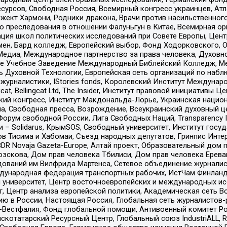
рсов, Свободная Россия, Всемирный конгресс украинцев, Атла
ект Хармони, Родники дракона, Врачи против насильственного
ию преследования в отношении Фалуньгун в Китае, Всемирная о
ация школ политических исследований при Совете Европы, Цен
мен, Бард колледж, Европейский выбор, Фонд Ходорковского,
едиа, Международное партнерство за права человека, Духовно
ое Учебное Заведение Международный Библейский Колледж, М
ь Духовной Технологии, Европейская сеть организаций по наб
урналистики, IStories fonds, Королевский Институт Между
gcat, Bellingcat Ltd, The Insider, Институт правовой инициатив
инский конгресс, Институт Макдональда-Лорье, Украинская нац
, Свободная пресса, Возрождение, Всеукраинский духовный цен
орум свободной России, Лига Свободных Наций, Transparеncy I
– Solidarus, КрымSOS, Свободный университет, Институт госу
в Тисима и Хабомаи, Съезд народных депутатов, Гринпис Инте
DR Novaja Gazeta-Europe, Алтай проект, Образовательный дом 
зскова, Дом прав человека Тбилиси, Дом прав человека Ерева
едований им Вилфрида Мартенса, Сетевое объединение журнали
Международная федерация транспортных рабочих, ИстЧам Финлан
й университет, Центр восточноевропейских и международных и
, Центр анализа европейской политики, Академическая сеть Во
ю в России, Настоящая Россия, Глобальная сеть журналистов
естфалия, Фонд глобальной помощи, Антивоенный комитет России,
татарский Ресурсный Центр, Глобальный союз IndustriALL, Russi