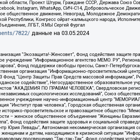
ой области, Проект Штурм, Граждане СССР, Держава Союз Сов
Facebook, Instagram, WhatsApp, СИЧ-С14, Добровольческое Движ
ское общественное движение, Невоград, Молодежное Демократ
ой Республики, Конгресс ойрат-калмыцкого народа, Исполнит
бъединение, ЛГБТ, Я.МЫ Сергей Фургал
uments/7822/
данные на
03.05.2024
Общество с ограниченной ответственностью "Радио Свободная Европа/Радио Свобода", Чешское информационное агентство "MEDIUM-ORIENT", Красноярская региональная общественная организация "Мы против СПИДа", Камалягин Денис Николаевич, Маркелов Сергей Евгеньевич, Пономарев Лев Александрович, Савицкая Людмила Алексеевна, Автономная некоммерческая организация "Центр по работе с проблемой насилия "НАСИЛИЮ.НЕТ", Межрегиональный профессиональный союз работников здравоохранения "Альянс врачей", Юридическое лицо, зарегистрированное в Латвийской Республике, SIA "Medusa Project" (регистрационный номер 40103797863, дата регистрации 10.06.2014), Некоммерческая организация "Фонд по борьбе с коррупцией", Автономная некоммерческая организация "Институт права и публичной политики", Баданин Роман Сергеевич, Гликин Максим Александрович, Железнова Мария Михайловна, Лукьянова Юлия Сергеевна, Маетная Елизавета Витальевна, Маняхин Петр Борисович, Чуракова Ольга Владимировна, Ярош Юлия Петровна, Юридическое лицо "The Insider SIA", зарегистрированное в Риге, Латвийская Республика (дата регистрации 26.06.2015), являющееся администратором доменного имени интернет-издания "The Insider SIA", https://theins.ru, Постернак Алексей Евгеньевич, Рубин Михаил Аркадьевич, Анин Роман Александрович, Юридическое лицо Istories fonds, зарегистрированное в Латвийской Республике (регистрационный номер 50008295751, дата регистрации 24.02.2020), Великовский Дмитрий Александрович, Долинина Ирина Николаевна, Мароховская Алеся Алексеевна, Шлейнов Роман Юрьевич, Шмагун Олеся Валентиновна, Общество с ограниченной ответственностью "Альтаир 2021", Общество с ограниченной ответственностью "Вега 2021", Общество с ограниченной ответственностью "Главный редактор 2021", Общество с ограниченной ответственностью "Ромашки монолит", Важенков Артем Валерьевич, Ивановская областная общественная организация "Центр гендерных исследований", Гурман Юрий Альбертович, Медиапроект "ОВД-Инфо", Егоров Владимир Владимирович, Жилинский Владимир Александрович, Общество с ограниченной ответственностью "ЗП", Иванова София Юрьевна, Карезина Инна Павловна, Кильтау Екатерина Викторовна, Петров Алексей Викторович, Пискунов Сергей Евгеньевич, Смирнов Сергей Сергеевич, Тихонов Михаил Сергеевич, Общество с ограниченной ответственностью "ЖУРНАЛИСТ-ИНОСТРАННЫЙ АГЕНТ", Арапова Галина Юрьевна, Вольтская Татьяна Анатольевна, Американская компания "Mason G.E.S. Anonymous Foundation" (США), являющаяся владельцем интернет-издания https://mnews.world/, Компания "Stichting Bellingcat", зарегистрированная в Нидерландах (дата регистрации 11.07.2018), Захаров Андрей Вячеславович, Клепиковская Екатерина Дмитриевна, Общество с ограниченной ответственностью "МЕМО", Перл Роман Александрович, Симонов Евгений Алексеевич, Соловьева Елена Анатольевна, Сотников Даниил Владимирович, Сурначева Елизавета Дмитриевна, Автономная некоммерческая организация по защите прав человека и информированию населения "Якутия – Наше Мнение", Общество с ограниченной ответственностью "Москоу диджитал медиа", с 26.01.2023 Общество с ограниченной ответственностью "Чайка Белые сады", Ветошкина Валерия Валерьевна, Заговора Максим Александрович, Межрегиональное общественное движение "Российская ЛГБТ - сеть", Оленичев Максим Владимирович, Павлов Иван Юрьевич, Скворцова Елена Сергеевна, Общество с ограниченной ответственностью "Как бы инагент", Кочетков Игорь Викторович, Общество с ограниченной ответственностью "Честные выборы", Еланчик Олег Александрович, Общество с ограниченной ответственностью "Нобелевский призыв", Гималова Регина Эмилевна, Григорьев Андрей Валерьевич, Григорьева Алина Александровна, Ассоциация по содействию защите прав призывников, альтернативнослужащих и военнослужащих "Правозащитная группа "Гражданин.Армия.Право", Хисамова Регина Фаритовна, Автономная некоммерческая организация по реализа