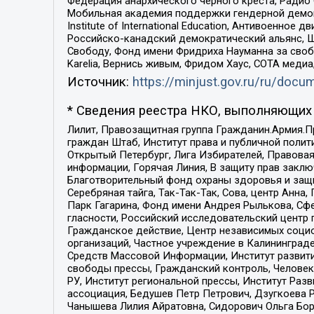
Федерация анархического черного креста, Радио
Мобильная академия поддержки гендерной демократи
Institute of International Education, Антивоенн
Российско-канадский демократический альянс, 
Свободу, Фонд имени Фридриха Науманна за свобо
Karelia, Вернись живым, Фридом Хаус, СОТА меди
Источник:
https://minjust.gov.ru/ru/doc
* Сведения реестра НКО, выполняющих 
Лилит, Правозащитная группа Гражданин.Армия.П
граждан Штаб, Институт права и публичной поли
Открытый Петербург, Лига Избирателей, Правова
информации, Горячая Линия, В защиту прав закл
Благотворительный фонд охраны здоровья и защи
Серебряная тайга, Так-Так-Так, Сова, центр Анн
Парк Гагарина, Фонд имени Андрея Рылькова, Сф
гласности, Российский исследовательский центр 
Гражданское действие, Центр независимых соци
организаций, Частное учреждение в Калининград
Средств Массовой Информации, Институт развити
свободы прессы, Гражданский контроль, Человек
РУ, Институт региональной прессы, Институт Ра
ассоциация, Бедушев Петр Петрович, Дзугкоева 
Чанышева Лилия Айратовна, Сидорович Ольга Бори