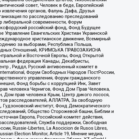
нтический совет, Человек в беде, Европейский
 извлечения органов, Фалунь Дафа, Друзья
рганизация по расследованию преследований
тр либеральной современности, Форум
 Оксфордский российский фонд, Фонд Будущее
е Управление Евангельских Христиан Украинской
еждународное христианское движение, Всемирный
людению за выборами, Республика Польша,
народных Отношений, КРИМСЬКА ПРАВОЗАХИСНА
ы Центральной и Восточной Европы, Фонд Открытой
иональная федерация Канады, Декабристы,
тр , Риддл, Русский антивоенный комитет в
nternational, Форум Свободных Народов ПостРоссии,
дарственного управления, Форум гражданского
рнешнл, Фонд борьбы с коррупцией Инк, Завет
прав человека Чернигов, Фонд Дом Прав Человека,
н, Дом прав человека Крым, Центр дикого лосося,
стов расследователей, АЛЛАТРА, За свободную
д, Гудзоновский институт, Фонд Демократического
сследований, Общество Сторожевой башни, Библии и
сточная Европа, Российский комитет действия,
-расследователей, Служба поддержки, Свободная
 Russie-Libertes, La Asocicion de Rusos Libres,
an Election Monitor, Article 19, Мнение медиа,