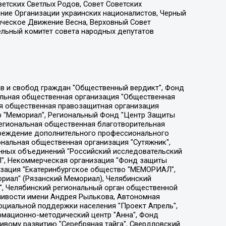
етских Светлых Родов, Совет Советских
ение Организации украинских националистов, Черный
ическое Движение Весна, Верховный Совет
ельный комитет совета народных депутатов
ции социально-правовых программ "Лилит", Дальневосточное общественное движение "Маяк", Санкт-Петербургская ЛГБТ-инициативная группа "Выход", Инициативная группа ЛГБТ+ "Реверс", Алексеев Андрей Викторович, Бекбулатова Таисия Львовна, Беляев Иван Михайлович, Владыкина Елена Сергеевна, Гельман Марат Александрович, Никульшина Вероника Юрьевна, Толоконникова Надежда Андреевна, Шендерович Виктор Анатольевич, Общество с ограниченной ответственностью "Данное сообщение", Общество с ограниченной ответственностью Издательский дом "Новая глава", Айнбиндер Александра Александровна, Московский комьюнити-центр для ЛГБТ+инициатив, Благотворительный фонд развития филантропии, Deutsche Welle (Германия, Kurt-Schumacher-Strasse 3, 53113 Bonn), Борзунова Мария Михайловна, Воробьев Виктор Викторович, Голубева Анна Львовна, Константинова Алла Михайловна, Малкова Ирина Владимировна, Мурадов Мурад Абдулгалимович, Осетинская Елизавета Николаевна, Понасенков Евгений Николаевич, Ганапольский Матвей Юрьевич, Киселев Евгений Алексеевич, Борухович Ирина Григорьевна, Дремин Иван Тимофеевич, Дубровский Дмитрий Викторович, Красноярская региональная общественная организация поддержки и развития альтернативных образовательных технологий и межкультурных коммуникаций "ИНТЕРРА", Маяковская Екатерина Алексеевна, Фейгин Марк Захарович, Филимонов Андрей Викторович, Дзугкоева Регина Николаевна, Доброхотов Роман Александрович, Дудь Юрий Александрович, Елкин Сергей Владимирович, Кругликов Кирилл Игоревич, Сабунаева Мария Леонидовна, Семенов Алексей Владимирович, Шаинян Карен Багратович, Шульман Екатерина Михайловна, Асафьев Артур Валерьевич, Вахштайн Виктор Семенович, Венедиктов Алексей Алексеевич, Лушникова Екатерина Евгеньевна, Волков Леонид Михайлович, Невзоров Александр Глебович, Пархоменко Сергей Борисович, Сироткин Ярослав Николаевич, Кара-Мурза Владимир Владимирович, Баранова Наталья Владимировна, Гозман Леонид Яковлевич, Кагарлицкий Борис Юльевич, Климарев Михаил Валерьевич, Милов Владимир Станиславович, Автономная некоммерческая организация Краснодарский центр современного искусства "Типография", Моргенштерн Алишер Тагирович, Соболь Любовь Эдуардовна, Общество с ограниченной ответственностью "ЛИЗА НОРМ", Каспаров Гарри Кимович, Ходорковский Михаил Борисович, Общество с ограниченной ответственностью "Апрельские тезисы", Данилович Ирина Брониславовна, Кашин Олег Владимирович, Петров Николай Владимирович, Пивоваров Алексей Владимирович, Соколов Михаил Владимирович, Цветкова Юлия Владимировна, Чичваркин Евгений Александрович, Комитет против пыток/Команда против пыток, Общество с ограниченной ответственностью "Первый научный", Общество с ограниченной ответственностью "Вертолет и ко", Белоцерковская Вероника Борисовна, Кац Максим Евгеньевич, Лазарева Татьяна Юрьевна, Шаведдинов Руслан Табризович, Яшин Илья Валерьевич, Общество с ограниченной ответственностью "Иноагент ААВ", Алешковский Дмитрий Петрович, Альбац Евгения Марковна, Быков Дмитрий Львович, Галямина Юлия Евгеньевна, Лойко Сергей Леонидович, Мартынов Кирилл Константинович, Медведев Сергей Александрович, Крашенинников Федор Геннадиевич, Гордеева Катерина Вл