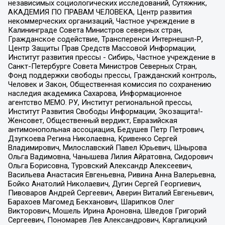
независимых социологических исследований, Сутяжник,
АКАДЕМИЯ ПО ПРАВАМ ЧЕЛОВЕКА, Центр развития
некоммерческих организаций, Частное учреждение в
Калининграде Совета Министров северных стран,
Гражданское содействие, Трансперенси Интернешнл-Р,
Центр Защиты Прав Средств Массовой Информации,
Институт развития прессы - Сибирь, Частное учреждение в
Санкт-Петербурге Совета Министров Северных Стран,
Фонд поддержки свободы прессы, Гражданский контроль,
Человек и Закон, Общественная комиссия по сохранению
наследия академика Сахарова, Информационное
агентство МЕМО. РУ, Институт региональной прессы,
Институт Развития Свободы Информации, Экозащита!-
Женсовет, Общественный вердикт, Евразийская
антимонопольная ассоциация, Бедушев Петр Петрович,
Дзугкоева Регина Николаевна, Кривенко Сергей
Владимирович, Милославский Павел Юрьевич, Шнырова
Ольга Вадимовна, Чанышева Лилия Айратовна, Сидорович
Ольга Борисовна, Туровский Александр Алексеевич,
Васильева Анастасия Евгеньевна, Ривина Анна Валерьевна,
Бойко Анатолий Николаевич, Дугин Сергей Георгиевич,
Пивоваров Андрей Сергеевич, Аверин Виталий Евгеньевич,
Барахоев Магомед Бекханович, Шарипков Олег
Викторович, Мошель Ирина Ароновна, Шведов Григорий
Сергеевич, Пономарев Лев Александрович, Каргалицкий