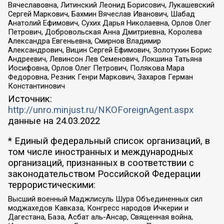
Вячеславовна, Литинский Леонид Борисович, Лукашевский
Сергей Маркович, Бахмин Вячеслав Иванович, Шабад
Анатолий Ефимович, Сухих Дарья Николаевна, Орлов Олег
Петрович, Добровольская Анна Дмитриевна, Королева
Александра Евгеньевна, Смирнов Владимир
Александрович, Вицин Сергей Ефимович, Золотухин Борис
Андреевич, Левинсон Лев Семенович, Локшина Татьяна
Иосифовна, Орлов Олег Петрович, Полякова Мара
Федоровна, Резник Генри Маркович, Захаров Герман
Константинович
Источник:
http://unro.minjust.ru/NKOForeignAgent.aspx
данные на
24.03.2022
* Единый федеральный список организаций, в
том числе иностранных и международных
организаций, признанных в соответствии с
законодательством Российской Федерации
террористическими:
Высший военный Маджлисуль Шура Объединенных сил
моджахедов Кавказа, Конгресс народов Ичкерии и
Дагестана, База, Асбат аль-Ансар, Священная война,