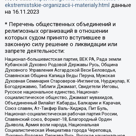
ekstremistskie-organizacii-i-materialy.html
данные
на
16.11.2023
* Перечень общественных объединений и
религиозных организаций в отношении
которых судом принято вступившее в
законную силу решение о ликвидации или
запрете деятельности:
Национал-большевистская партия, ВЕК РА, Рада земли
Кубанской Духовно Родовой Державы Русь, Община
Духовного Управления Асгардской Веси Беловодья,
Славянская Община Капища Веды Перуна, Мужская
Духовная Семинария Староверов-Инглингов, Нурджулар, К
Богодержавию, Таблиги Джамаат, Свидетели Иеговы,
Русское национальное единство, Национал-
социалистическое общество, Джамаат мувахидов,
Объединенный Вилайат Кабарды, Балкарии и Карачая,
Союз славян, Ат-Такфир Валь-Хиджра, Пит Буль,
Национал-социалистическая рабочая партия России,
Славянский союз, Формат-18, Благородный Орден
Дьявола, Армия воли народа, Национальная
Социалистическая Инициатива города Череповца,
Духовно-Родовая Держава Русь, Русское национальное