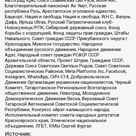
Автоград Крю, Союз Славянских Сил Руси, Алля-Аят,
Благотворительный пансионат Ак Умут, Русская
республика Русь, Арестантское уголовное единство,
Башкорт, Нация и свобода, Нация и свобода, W.H.С., Фалунь
Дафа, Иртыш Ultras, Русский Патриотический клуб-
Новокузнецк/РПК, Сибирский державный союз, Фонд
борьбы с коррупцией, Фонд защиты прав граждан, Штабы
Навального, Совет граждан СССР Прикубанского округа г.
Краснодара, Мужское государство, Народное
объединение русского движения, Народное движение
Адат, Народный совет граждан РСФСР СССР
Архангельской области, Проект Штурм, Граждане СССР,
Держава Союз Советских Светлых Родов, Совет Советских
Социалистических Районов, Meta Platforms Inc, Facebook,
Instagram, WhatsApp, СИЧ-С14, Добровольческое
Движение Организации украинских националистов, Черный
Комитет, Татарстанское Региональное Всетатарское
общественное движение, Невоград, Молодежное
Демократическое Движение Весна, Верховный Совет
Татарской Автономной Советской Социалистической
Республики, Конгресс ойрат-калмыцкого народа,
Исполнительный комитет совета народных депутатов
Красноярского края, Этническое национальное
объединение, ЛГБТ, Я.МЫ Сергей Фургал
Источник: