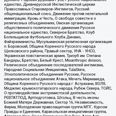
единство, Древнерусской Инглистической церкви
Православных Староверов-Инглингов, Русский
общенациональный союз, Движение против нелегальной
иммиграции, Кровь и Честь, О свободе совести и о
религиозных объединениях, Омская организация
общественного политического движения Русское
национальное единство, Северное Братство, Клуб
Болельщиков Футбольного Клуба Динамо,
Файзрахманисты, Мусульманская религиозная организация
п. Боровский, Община Коренного Русского народа
Щелковского района, Правый сектор, УНА - УНСО,
Украинская повстанческая армия, Тризуб им. Степана
Бандеры, Братство, Белый Крест, Misanthropic division,
Религиозное объединение последователей инглиизма,
Народная Социальная Инициатива, TulaSkins,
Этнополитическое объединение Русские, Русское
национальное объединение Атака, Мечеть Мирмамеда,
Община Коренного Русского народа г. Астрахани, ВОЛЯ,
Меджлис крымскотатарского народа, Рубеж Севера, ТОЙС,
О противодействии экстремистской деятельности,
РЕВТАТПОД, Артподготовка, Штольц, В честь иконы
Божией Матери Державная, Сектор 16, Независимость,
Фирма, Молодежная правозащитная группа МПГ, Курсом
Правды и Единения, Каракольская инициативная группа,