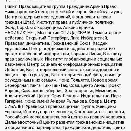
Лилит, Правозащитная группа Гражданин.Армия.Право,
Нижегородский центр немецкой и европейской культуры,
Центр гендерных исследований, Фонд защиты прав
граждан Штаб, Институт права и публичной политики,
Фонд борьбы с коррупцией, Альянс врачей,
НАСИЛИЮ.НЕТ, Мы против СПИДа, СВЕЧА, Гуманитарное
действие, Открытый Петербург, Лига Избирателей,
Правовая инициатива, Гражданский Союз, Хасдей
Ерушалаим, Центр поддержки и содействия развитию
средств массовой информации, Горячая Линия, В защиту
прав заключенных, Институт глобализации и социальных
движений, Центр социально-информационных инициатив
Действие, Благотворительный фонд охраны здоровья и
защиты прав граждан, Благотворительный фонд помощи
осужденным и их семьям, Фонд Тольятти, Новое время,
Серебряная тайга, Так-Так-Так, Сова, центр Анна, Проект
Апрель, Самарская губерния, Эра здоровья, Мемориал,
Аналитический Центр Юрия Левады, Издательство Парк
Гагарина, Фонд имени Андрея Рылькова, Сфера, Центр
СИБАЛЬТ, Уральская правозащитная группа, Женщины
Евразии, Институт прав человека, Фонд защиты гласности,
Российский исследовательский центр по правам человека,
Дальневосточный центр развития гражданских инициатив
и социального партнерства, Гражданское действие, Центр