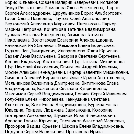
Борис Юльевич, Созаев Валерий Валерьевич, Исламов
Тимур Рифгатович, Романова Ольга Евгеньевна, Щаров
Сергей Алексадрович, Цирульников Борис Альбертович,
Гасан Ольга Павловна, Паутов Юрий Анатольевич,
Верховский Александр Маркович, Пислакова-Паркер
Марина Петровна, Кочеткова Татьяна Владимировна,
Чуркина Наталья Валерьевна, Акимова Татьяна
Николаевна, Золотарева Екатерина Александровна,
Рачинский Ян Збигневич, Жемкова Елена Борисовна,
Гудков Лев Дмитриевич, Илларионова Юлия Юрьевна,
Саранг Анна Васильевна, Захарова Светлана Сергеевна,
Аверин Владимир Анатольевич, Щур Татьяна Михайловна,
Щур Николай Алексеевич, Блинушов Андрей Юрьевич,
Мосин Алексей Геннадьевич, Гефтер Валентин Михайлович,
Симонов Алексей Кириллович, Флиге Ирина Анатольевна,
Мельникова Валентина Дмитриевна, Вититинова Елена
Владимировна, Баженова Светлана Куприяновна,
Максимов Сергей Владимирович, Беляев Сергей Иванович,
Голубева Елена Николаевна, Ганнушкина Светлана
Алексеевна, Закс Елена Владимировна, Буртина Елена
Юрьевна, Гендель Людмила Залмановна, Кокорина
Екатерина Алексеевна, Шуманов Илья Вячеславович,
Арапова Галина Юрьевна, Свечников Анатолий Мариевич,
Прохоров Вадим Юрьевич, Шахова Елена Владимировна,
Подузов Сергей Васильевич, Протасова Ирина