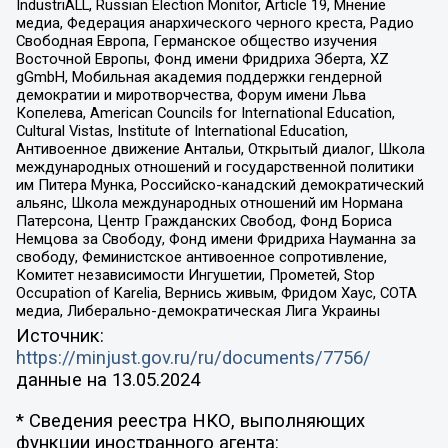
IndustriALL, Russian Election Monitor, Article 19, Мнение
медиа, Федерация анархического черного креста, Радио
Свободная Европа, Германское общество изучения
Восточной Европы, Фонд имени Фридриха Эберта, XZ
gGmbH, Мобильная академия поддержки гендерной
демократии и миротворчества, Форум имени Льва
Копелева, American Councils for International Education,
Cultural Vistas, Institute of International Education,
Антивоенное движение Антальи, Открытый диалог, Школа
международных отношений и государственной политики
им Питера Мунка, Российско-канадский демократический
альянс, Школа международных отношений им Нормана
Патерсона, Центр Гражданских Свобод, Фонд Бориса
Немцова за Свободу, Фонд имени Фридриха Науманна за
свободу, Феминистское антивоенное сопротивление,
Комитет независимости Ингушетии, Прометей, Stop
Occupation of Karelia, Вернись живым, Фридом Хаус, СОТА
медиа, Либерально-демократическая Лига Украины
Источник:
https://minjust.gov.ru/ru/documents/7756/
данные на
13.05.2024
* Сведения реестра НКО, выполняющих
функции иностранного агента: