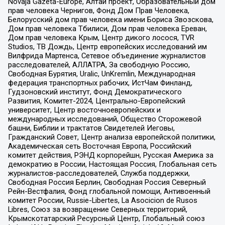
Novaja Gazeta-Europe, Алтай проект, Образовательный дом
прав человека Чернигов, Фонд Дом Прав Человека,
Белорусский дом прав человека имени Бориса Звозскова,
Дом прав человека Тбилиси, Дом прав человека Ереван,
Дом прав человека Крым, Центр дикого лосося, TVR
Studios, ТВ Дождь, Центр европейских исследований им
Вилфрида Мартенса, Сетевое объединение журналистов
расследователей, АЛЛАТРА, За свободную Россию,
Свободная Бурятия, Uralic, UnKremlin, Международная
федерация транспортных рабочих, ИстЧам Финланд,
Гудзоновский институт, Фонд Демократического
Развития, Комитет-2024, Центрально-Европейский
университет, Центр восточноевропейских и
международных исследований, Общество Сторожевой
башни, Библии и трактатов Свидетелей Иеговы,
Гражданский Совет, Центр анализа европейской политики,
Академическая сеть Восточная Европа, Российский
комитет действия, РЭНД корпорейшн, Русская Америка за
демократию в России, Настоящая Россия, Глобальная сеть
журналистов-расследователей, Служба поддержки,
Свободная Россия Берлин, Свободная Россия Северный
Рейн-Вестфалия, Фонд глобальной помощи, Антивоенный
комитет России, Russie-Libertes, La Asocicion de Rusos
Libres, Союз за возвращение Северных территорий,
Крымскотатарский Ресурсный Центр, Глобальный союз