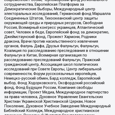
сотрудничества, Европейская Платформа за
Демократические Выборы, Международный центр
электоральных исследований, Германский фонд Маршалла
Соединенных Штатов, Тихоокеанский центр защиты
окружающей среды и природных ресурсов, Свободная
Россия, Всемирный конгресс украинцев, Атлантический
совет, Человек в беде, Европейский фонд за демократию,
Джеймстаунский фонд, Прожект Хармони, Родники
дракона, Врачи против насильственного извлечения
органов, Фалунь Дафа, Друзья Фалуньгун, Фалуньгун,
Коалиция по расследованию преследования в отношении
Фалуньгун в Китае, Всемирная организация по
расследованию преследований Фалуньгун, Пражский
гражданский центр, Ассоциация школ политических
исследований при Совете Европы, Центр либеральной
современности, Форум русскоязычных европейцев,
Немецко-русский обмен, Бард колледж, Европейский
выбор, Фонд Ходорковского, Оксфордский российский
фонд, Фонд Будущее России, Компания свободы
информации, Проект Медиа, Международное партнерство
за права человека, Духовное Управление Евангельских
Христиан Украинской Христианской Церкви, Новое
Поколение, Духовное Учебное Заведение Международный
Библейский Колледж, Международное христианское