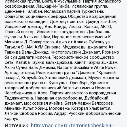
Исламская группа, Братья-мусульмане, Партия исламского
освобождения, Лашкар-И-Тайба, Исламская группа,
Движение Талибан, Исламская партия Туркестана,
Общество социальных реформ, Общество возрождения
исламского наследия, Дом двух святых, Джунд аш-Шам,
Исламский джихад, Аль-Каида, Имарат Кавказ, АБТО,
Правый сектор, Исламское государство, Джабха аль-
Нусра ли-Ахль аш-Шам, Народное ополчение имени К.
Минина и Д. Пожарского, Аджр от Аллаха Субхану уа
Тагьаля SHAM, АУМ Синрике, Муджахеды джамаата Ат-
Тавхида Валь-Джихад, Чистопольский Джамаат, Рохнамо
ба суи давлати исломи, Террористическое сообщество
Сеть, Катиба Таухид валь-Джихад, Хайят Тахрир аш-Шам,
Ахлю Сунна Валь Джамаа, National Socialism/White Power,
Артподготовка, Религиозная группа “Джамаат “Красный
пахарь”, Колумбайн, Хатлонский джамаат, Мусульманская
религиозная группа п. Кушкуль г. Оренбург, Крымско-
татарский добровольческий батальон имени Номана
Челебиджихана, Азов, Партия исламского возрождения
Таджикистана, Народная самооборона, Дуббайский
джамаат, московская ячейка, Батал-Хаджи Белхороев,
Маньяки Культ Убийц, Молодёжь Которая Улыбается,
Легион Свобода России, Айдар, Русский добровольческий
корпус
Источник:
http://nac.gov.ru/terroristicheskie-i-