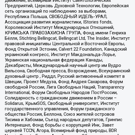
движение, Всемирный Институт Саентологических
Предприятий, Церковь Духовной Технологии, Европейская
сеть организаций по наблюдению за выборами,
Республика Польша, СВОБОДНЫЙ ИДЕЛЬ-УРАЛ,
Ассоциация развития журналистики, IStories fonds,
Королевский Институт Международных Отношений,
КРИМСЬКА ПРАВОЗАХИСНА ГРУПА, Фонд имени Генриха
Бёлля, Stichting Bellingcat, Bellingcat Ltd, The Insider, Институт
правовой инициативы Центральной и Восточной Европы,
Фонд Открытой Эстонии, Calvert 22 Foundation, Канадский
украинский конгресс, Институт Макдональда-Лорье,
Украинская национальная федерация Канады,
Декабристы, Международный научный центр им Вудро
Вильсона, Свободная пресса, Возрождение, Всеукраинский
духовный центр , Риддл, Русский антивоенный комитет в
Швеции, Проект Медуза, Фонд Андрея Сахарова, Форум
свободной России, Лига Свободных Наций, Transparеncy
International, Форум Свободных Народов ПостРоссии,
Солидарность с гражданским движением в России –
Solidarus, КрымSOS, Свободный университет, Институт
государственного управления, Форум гражданского
общества Россия, Беллона, Союз жителей островов
Тисима и Хабомаи, Съезд народных депутатов, Гринпис
Интернешнл, Фонд борьбы с коррупцией Инк, Завет
церквей TCCN, Агора, Всемирный фонд природы, BDR