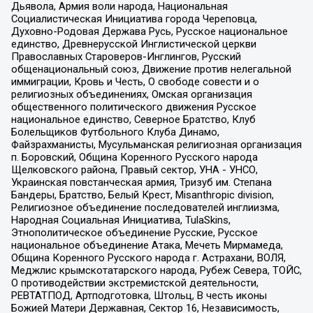
Дьявола, Армия воли народа, Национальная
Социалистическая Инициатива города Череповца,
Духовно-Родовая Держава Русь, Русское национальное
единство, Древнерусской Инглистической церкви
Православных Староверов-Инглингов, Русский
общенациональный союз, Движение против нелегальной
иммиграции, Кровь и Честь, О свободе совести и о
религиозных объединениях, Омская организация
общественного политического движения Русское
национальное единство, Северное Братство, Клуб
Болельщиков Футбольного Клуба Динамо,
Файзрахманисты, Мусульманская религиозная организация
п. Боровский, Община Коренного Русского народа
Щелковского района, Правый сектор, УНА - УНСО,
Украинская повстанческая армия, Тризуб им. Степана
Бандеры, Братство, Белый Крест, Misanthropic division,
Религиозное объединение последователей инглиизма,
Народная Социальная Инициатива, TulaSkins,
Этнополитическое объединение Русские, Русское
национальное объединение Атака, Мечеть Мирмамеда,
Община Коренного Русского народа г. Астрахани, ВОЛЯ,
Меджлис крымскотатарского народа, Рубеж Севера, ТОЙС,
О противодействии экстремистской деятельности,
РЕВТАТПОД, Артподготовка, Штольц, В честь иконы
Божией Матери Державная, Сектор 16, Независимость,