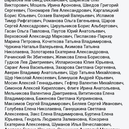
Барахоев Магомед Бекханович, Шарипков Олег
Викторович, Мошель Ирина Ароновна, Шведов Григорий
Сергеевич, Пономарев Лев Александрович, Каргалицкий
Борис Юльевич, Созаев Валерий Валерьевич, Исламов
Тимур Рифгатович, Романова Ольга Евгеньевна, Щаров
Сергей Алексадрович, Цирульников Борис Альбертович,
Гасан Ольга Павловна, Паутов Юрий Анатольевич,
Верховский Александр Маркович, Пислакова-Паркер
Марина Петровна, Кочеткова Татьяна Владимировна,
Чуркина Наталья Валерьевна, Акимова Татьяна
Николаевна, Золотарева Екатерина Александровна,
Рачинский Ян Збигневич, Жемкова Елена Борисовна,
Гудков Лев Дмитриевич, Илларионова Юлия Юрьевна,
Саранг Анна Васильевна, Захарова Светлана Сергеевна,
Аверин Владимир Анатольевич, Щур Татьяна Михайловна,
Щур Николай Алексеевич, Блинушов Андрей Юрьевич,
Мосин Алексей Геннадьевич, Гефтер Валентин Михайлович,
Симонов Алексей Кириллович, Флиге Ирина Анатольевна,
Мельникова Валентина Дмитриевна, Вититинова Елена
Владимировна, Баженова Светлана Куприяновна,
Максимов Сергей Владимирович, Беляев Сергей Иванович,
Голубева Елена Николаевна, Ганнушкина Светлана
Алексеевна, Закс Елена Владимировна, Буртина Елена
Юрьевна, Гендель Людмила Залмановна, Кокорина
Екатерина Алексеевна, Шуманов Илья Вячеславович,