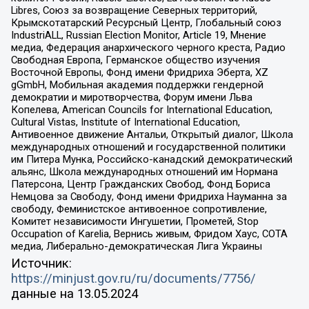
Libres, Союз за возвращение Северных территорий,
Крымскотатарский Ресурсный Центр, Глобальный союз
IndustriALL, Russian Election Monitor, Article 19, Мнение
медиа, Федерация анархического черного креста, Радио
Свободная Европа, Германское общество изучения
Восточной Европы, Фонд имени Фридриха Эберта, XZ
gGmbH, Мобильная академия поддержки гендерной
демократии и миротворчества, Форум имени Льва
Копелева, American Councils for International Education,
Cultural Vistas, Institute of International Education,
Антивоенное движение Антальи, Открытый диалог, Школа
международных отношений и государственной политики
им Питера Мунка, Российско-канадский демократический
альянс, Школа международных отношений им Нормана
Патерсона, Центр Гражданских Свобод, Фонд Бориса
Немцова за Свободу, Фонд имени Фридриха Науманна за
свободу, Феминистское антивоенное сопротивление,
Комитет независимости Ингушетии, Прометей, Stop
Occupation of Karelia, Вернись живым, Фридом Хаус, СОТА
медиа, Либерально-демократическая Лига Украины
Источник:
https://minjust.gov.ru/ru/documents/7756/
данные на
13.05.2024