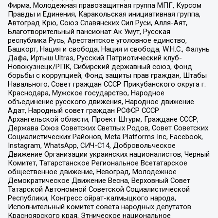
Фирма, Молодежная правозащитная группа МПГ, Курсом
Правды и Единения, Каракольская инициативная группа,
Автоград Крю, Союз Славянских Сил Руси, Алля-Аят,
Благотворительный пансионат Ак Умут, Русская
республика Русь, Арестантское уголовное единство,
Башкорт, Нация и свобода, Нация и свобода, W.H.С., Фалунь
Дафа, Иртыш Ultras, Русский Патриотический клуб-
Новокузнецк/РПК, Сибирский державный союз, Фонд
борьбы с коррупцией, Фонд защиты прав граждан, Штабы
Навального, Совет граждан СССР Прикубанского округа г.
Краснодара, Мужское государство, Народное
объединение русского движения, Народное движение
Адат, Народный совет граждан РСФСР СССР
Архангельской области, Проект Штурм, Граждане СССР,
Держава Союз Советских Светлых Родов, Совет Советских
Социалистических Районов, Meta Platforms Inc, Facebook,
Instagram, WhatsApp, СИЧ-С14, Добровольческое
Движение Организации украинских националистов, Черный
Комитет, Татарстанское Региональное Всетатарское
общественное движение, Невоград, Молодежное
Демократическое Движение Весна, Верховный Совет
Татарской Автономной Советской Социалистической
Республики, Конгресс ойрат-калмыцкого народа,
Исполнительный комитет совета народных депутатов
Красноярского края, Этническое национальное