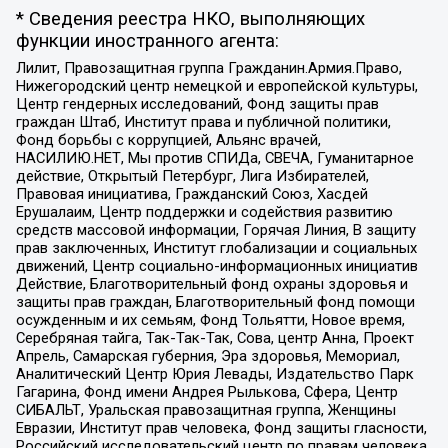
* Сведения реестра НКО, выполняющих
функции иностранного агента:
Лилит, Правозащитная группа Гражданин.Армия.Право,
Нижегородский центр немецкой и европейской культуры,
Центр гендерных исследований, Фонд защиты прав
граждан Штаб, Институт права и публичной политики,
Фонд борьбы с коррупцией, Альянс врачей,
НАСИЛИЮ.НЕТ, Мы против СПИДа, СВЕЧА, Гуманитарное
действие, Открытый Петербург, Лига Избирателей,
Правовая инициатива, Гражданский Союз, Хасдей
Ерушалаим, Центр поддержки и содействия развитию
средств массовой информации, Горячая Линия, В защиту
прав заключенных, Институт глобализации и социальных
движений, Центр социально-информационных инициатив
Действие, Благотворительный фонд охраны здоровья и
защиты прав граждан, Благотворительный фонд помощи
осужденным и их семьям, Фонд Тольятти, Новое время,
Серебряная тайга, Так-Так-Так, Сова, центр Анна, Проект
Апрель, Самарская губерния, Эра здоровья, Мемориал,
Аналитический Центр Юрия Левады, Издательство Парк
Гагарина, Фонд имени Андрея Рылькова, Сфера, Центр
СИБАЛЬТ, Уральская правозащитная группа, Женщины
Евразии, Институт прав человека, Фонд защиты гласности,
Российский исследовательский центр по правам человека,