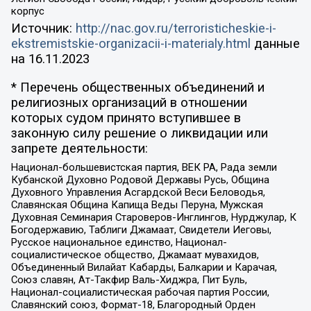
корпус
Источник:
http://nac.gov.ru/terroristicheskie-i-
ekstremistskie-organizacii-i-materialy.html
данные
на
16.11.2023
* Перечень общественных объединений и
религиозных организаций в отношении
которых судом принято вступившее в
законную силу решение о ликвидации или
запрете деятельности:
Национал-большевистская партия, ВЕК РА, Рада земли
Кубанской Духовно Родовой Державы Русь, Община
Духовного Управления Асгардской Веси Беловодья,
Славянская Община Капища Веды Перуна, Мужская
Духовная Семинария Староверов-Инглингов, Нурджулар, К
Богодержавию, Таблиги Джамаат, Свидетели Иеговы,
Русское национальное единство, Национал-
социалистическое общество, Джамаат мувахидов,
Объединенный Вилайат Кабарды, Балкарии и Карачая,
Союз славян, Ат-Такфир Валь-Хиджра, Пит Буль,
Национал-социалистическая рабочая партия России,
Славянский союз, Формат-18, Благородный Орден