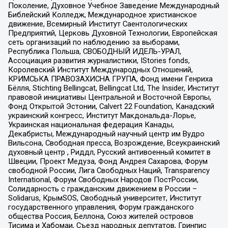
Поколение, Духовное Учебное Заведение Международный
Библейский Колледж, Международное христианское
движение, Всемирный Институт Саентологических
Предприятий, Церковь Духовной Технологии, Европейская
сеть организаций по наблюдению за выборами,
Республика Польша, СВОБОДНЫЙ ИДЕЛЬ-УРАЛ,
Ассоциация развития журналистики, IStories fonds,
Королевский Институт Международных Отношений,
КРИМСЬКА ПРАВОЗАХИСНА ГРУПА, Фонд имени Генриха
Бёлля, Stichting Bellingcat, Bellingcat Ltd, The Insider, Институт
правовой инициативы Центральной и Восточной Европы,
Фонд Открытой Эстонии, Calvert 22 Foundation, Канадский
украинский конгресс, Институт Макдональда-Лорье,
Украинская национальная федерация Канады,
Декабристы, Международный научный центр им Вудро
Вильсона, Свободная пресса, Возрождение, Всеукраинский
духовный центр , Риддл, Русский антивоенный комитет в
Швеции, Проект Медуза, Фонд Андрея Сахарова, Форум
свободной России, Лига Свободных Наций, Transparеncy
International, Форум Свободных Народов ПостРоссии,
Солидарность с гражданским движением в России –
Solidarus, КрымSOS, Свободный университет, Институт
государственного управления, Форум гражданского
общества Россия, Беллона, Союз жителей островов
Тисима и Хабомаи, Съезд народных депутатов, Гринпис