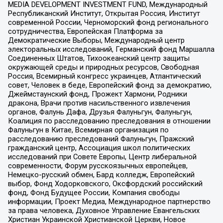
MEDIA DEVELOPMENT INVESTMENT FUND, Международный
Республиканский Институт, Открытая Россия, Институт
современной России, Черноморский фонд регионального
сотрудничества, Европейская Платформа за
Демократические Выборы, Международный центр
электоральных исследований, Германский фонд Маршалла
Соединенных Штатов, Тихоокеанский центр защиты
окружающей среды и природных ресурсов, Свободная
Россия, Всемирный конгресс украинцев, Атлантический
совет, Человек в беде, Европейский фонд за демократию,
Джеймстаунский фонд, Прожект Хармони, Родники
дракона, Врачи против насильственного извлечения
органов, Фалунь Дафа, Друзья Фалуньгун, Фалуньгун,
Коалиция по расследованию преследования в отношении
Фалуньгун в Китае, Всемирная организация по
расследованию преследований Фалуньгун, Пражский
гражданский центр, Ассоциация школ политических
исследований при Совете Европы, Центр либеральной
современности, Форум русскоязычных европейцев,
Немецко-русский обмен, Бард колледж, Европейский
выбор, Фонд Ходорковского, Оксфордский российский
фонд, Фонд Будущее России, Компания свободы
информации, Проект Медиа, Международное партнерство
за права человека, Духовное Управление Евангельских
Христиан Украинской Христианской Церкви, Новое