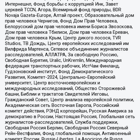
Интернешнл, Фонд борьбы с коррупцией Инк, Завет
церквей TCCN, Агора, Всемирный фонд природы, BDR
Novaja Gazeta-Europe, Алтай проект, Образовательный дом
прав человека Чернигов, Фонд Дом Прав Человека,
Белорусский дом прав человека имени Бориса Звозскова,
Дом прав человека Тбилиси, Дом прав человека Ереван,
Дом прав человека Крым, Центр дикого лосося, TVR
Studios, ТВ Дождь, Центр европейских исследований им
Вилфрида Мартенса, Сетевое объединение журналистов
расследователей, АЛЛАТРА, За свободную Россию,
Свободная Бурятия, Uralic, UnKremlin, Международная
федерация транспортных рабочих, ИстЧам Финланд,
Гудзоновский институт, Фонд Демократического
Развития, Комитет-2024, Центрально-Европейский
университет, Центр восточноевропейских и
международных исследований, Общество Сторожевой
башни, Библии и трактатов Свидетелей Иеговы,
Гражданский Совет, Центр анализа европейской политики,
Академическая сеть Восточная Европа, Российский
комитет действия, РЭНД корпорейшн, Русская Америка за
демократию в России, Настоящая Россия, Глобальная сеть
журналистов-расследователей, Служба поддержки,
Свободная Россия Берлин, Свободная Россия Северный
Рейн-Вестфалия, Фонд глобальной помощи, Антивоенный
комитет России, Russie-Libertes, La Asocicion de Rusos