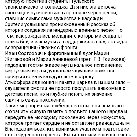
которую посетили студенты Тульского
экономического колледжа. Для них эта встреча -
настоящее путешествие в прошлое через песни,
ставшие символами мужества и надежды.
Зрители услышали проникновенный рассказ об
истории создания легендарных военных песен — о
том, как рождались мелодии, с которыми солдаты
шли в бой, и как музыка поддерживала тех, кто ждал
возвращения близких с фронта.
Иван Сергеевич и фортепианный дуэт Марии
Жигановой и Марии Аникеевой (преп. Т.В. Голикова)
подарили гостям живое музыкальное исполнение:
виртуозная игра и душевное звучание помогли
прочувствовать каждую ноту и строку.
Атмосфера единения и памяти царила в нашем зале —
слушатели смогли не просто послушать знакомые с
детства песни, но и глубже понять их значение,
ощутить связь поколений.
Такие мероприятия особенно важны: они помогают
сохранить живую память о подвиге нашего народа и
передать её молодому поколению через искусство,
которое трогает сердце и не оставляет равнодушным.
Благодарим всех, кто принимал участие в подготовке
этого чудесного проекта. Вы воплотили в жизнь очень