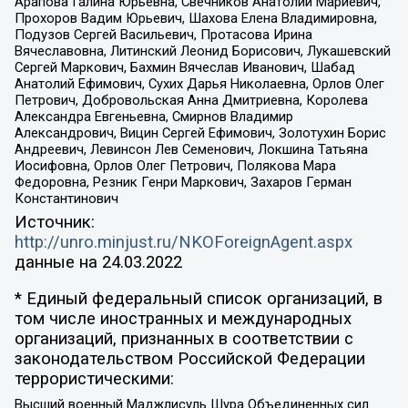
Арапова Галина Юрьевна, Свечников Анатолий Мариевич,
Прохоров Вадим Юрьевич, Шахова Елена Владимировна,
Подузов Сергей Васильевич, Протасова Ирина
Вячеславовна, Литинский Леонид Борисович, Лукашевский
Сергей Маркович, Бахмин Вячеслав Иванович, Шабад
Анатолий Ефимович, Сухих Дарья Николаевна, Орлов Олег
Петрович, Добровольская Анна Дмитриевна, Королева
Александра Евгеньевна, Смирнов Владимир
Александрович, Вицин Сергей Ефимович, Золотухин Борис
Андреевич, Левинсон Лев Семенович, Локшина Татьяна
Иосифовна, Орлов Олег Петрович, Полякова Мара
Федоровна, Резник Генри Маркович, Захаров Герман
Константинович
Источник:
http://unro.minjust.ru/NKOForeignAgent.aspx
данные на
24.03.2022
* Единый федеральный список организаций, в
том числе иностранных и международных
организаций, признанных в соответствии с
законодательством Российской Федерации
террористическими:
Высший военный Маджлисуль Шура Объединенных сил