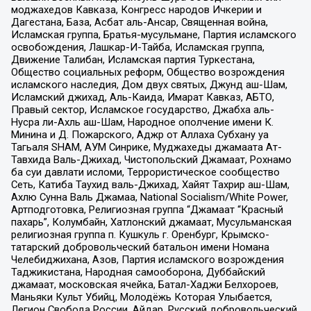
моджахедов Кавказа, Конгресс народов Ичкерии и
Дагестана, База, Асбат аль-Ансар, Священная война,
Исламская группа, Братья-мусульмане, Партия исламского
освобождения, Лашкар-И-Тайба, Исламская группа,
Движение Талибан, Исламская партия Туркестана,
Общество социальных реформ, Общество возрождения
исламского наследия, Дом двух святых, Джунд аш-Шам,
Исламский джихад, Аль-Каида, Имарат Кавказ, АБТО,
Правый сектор, Исламское государство, Джабха аль-
Нусра ли-Ахль аш-Шам, Народное ополчение имени К.
Минина и Д. Пожарского, Аджр от Аллаха Субхану уа
Тагьаля SHAM, АУМ Синрике, Муджахеды джамаата Ат-
Тавхида Валь-Джихад, Чистопольский Джамаат, Рохнамо
ба суи давлати исломи, Террористическое сообщество
Сеть, Катиба Таухид валь-Джихад, Хайят Тахрир аш-Шам,
Ахлю Сунна Валь Джамаа, National Socialism/White Power,
Артподготовка, Религиозная группа “Джамаат “Красный
пахарь”, Колумбайн, Хатлонский джамаат, Мусульманская
религиозная группа п. Кушкуль г. Оренбург, Крымско-
татарский добровольческий батальон имени Номана
Челебиджихана, Азов, Партия исламского возрождения
Таджикистана, Народная самооборона, Дуббайский
джамаат, московская ячейка, Батал-Хаджи Белхороев,
Маньяки Культ Убийц, Молодёжь Которая Улыбается,
Легион Свобода России, Айдар, Русский добровольческий