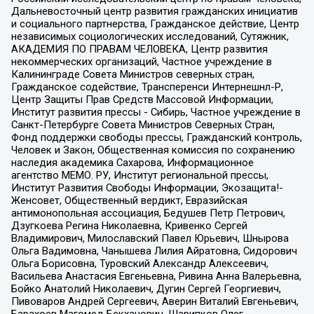
Дальневосточный центр развития гражданских инициатив
и социального партнерства, Гражданское действие, Центр
независимых социологических исследований, Сутяжник,
АКАДЕМИЯ ПО ПРАВАМ ЧЕЛОВЕКА, Центр развития
некоммерческих организаций, Частное учреждение в
Калининграде Совета Министров северных стран,
Гражданское содействие, Трансперенси Интернешнл-Р,
Центр Защиты Прав Средств Массовой Информации,
Институт развития прессы - Сибирь, Частное учреждение в
Санкт-Петербурге Совета Министров Северных Стран,
Фонд поддержки свободы прессы, Гражданский контроль,
Человек и Закон, Общественная комиссия по сохранению
наследия академика Сахарова, Информационное
агентство МЕМО. РУ, Институт региональной прессы,
Институт Развития Свободы Информации, Экозащита!-
Женсовет, Общественный вердикт, Евразийская
антимонопольная ассоциация, Бедушев Петр Петрович,
Дзугкоева Регина Николаевна, Кривенко Сергей
Владимирович, Милославский Павел Юрьевич, Шнырова
Ольга Вадимовна, Чанышева Лилия Айратовна, Сидорович
Ольга Борисовна, Туровский Александр Алексеевич,
Васильева Анастасия Евгеньевна, Ривина Анна Валерьевна,
Бойко Анатолий Николаевич, Дугин Сергей Георгиевич,
Пивоваров Андрей Сергеевич, Аверин Виталий Евгеньевич,