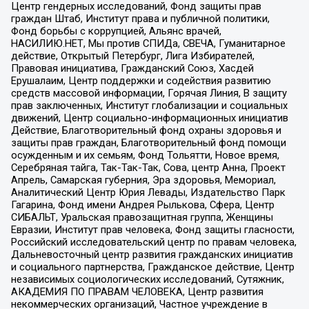
Центр гендерных исследований, Фонд защиты прав
граждан Штаб, Институт права и публичной политики,
Фонд борьбы с коррупцией, Альянс врачей,
НАСИЛИЮ.НЕТ, Мы против СПИДа, СВЕЧА, Гуманитарное
действие, Открытый Петербург, Лига Избирателей,
Правовая инициатива, Гражданский Союз, Хасдей
Ерушалаим, Центр поддержки и содействия развитию
средств массовой информации, Горячая Линия, В защиту
прав заключенных, Институт глобализации и социальных
движений, Центр социально-информационных инициатив
Действие, Благотворительный фонд охраны здоровья и
защиты прав граждан, Благотворительный фонд помощи
осужденным и их семьям, Фонд Тольятти, Новое время,
Серебряная тайга, Так-Так-Так, Сова, центр Анна, Проект
Апрель, Самарская губерния, Эра здоровья, Мемориал,
Аналитический Центр Юрия Левады, Издательство Парк
Гагарина, Фонд имени Андрея Рылькова, Сфера, Центр
СИБАЛЬТ, Уральская правозащитная группа, Женщины
Евразии, Институт прав человека, Фонд защиты гласности,
Российский исследовательский центр по правам человека,
Дальневосточный центр развития гражданских инициатив
и социального партнерства, Гражданское действие, Центр
независимых социологических исследований, Сутяжник,
АКАДЕМИЯ ПО ПРАВАМ ЧЕЛОВЕКА, Центр развития
некоммерческих организаций, Частное учреждение в