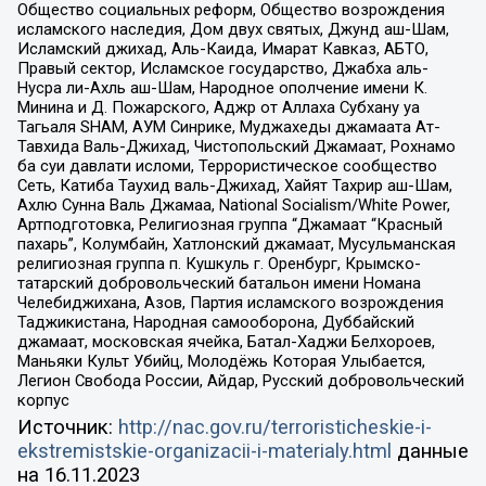
Общество социальных реформ, Общество возрождения
исламского наследия, Дом двух святых, Джунд аш-Шам,
Исламский джихад, Аль-Каида, Имарат Кавказ, АБТО,
Правый сектор, Исламское государство, Джабха аль-
Нусра ли-Ахль аш-Шам, Народное ополчение имени К.
Минина и Д. Пожарского, Аджр от Аллаха Субхану уа
Тагьаля SHAM, АУМ Синрике, Муджахеды джамаата Ат-
Тавхида Валь-Джихад, Чистопольский Джамаат, Рохнамо
ба суи давлати исломи, Террористическое сообщество
Сеть, Катиба Таухид валь-Джихад, Хайят Тахрир аш-Шам,
Ахлю Сунна Валь Джамаа, National Socialism/White Power,
Артподготовка, Религиозная группа “Джамаат “Красный
пахарь”, Колумбайн, Хатлонский джамаат, Мусульманская
религиозная группа п. Кушкуль г. Оренбург, Крымско-
татарский добровольческий батальон имени Номана
Челебиджихана, Азов, Партия исламского возрождения
Таджикистана, Народная самооборона, Дуббайский
джамаат, московская ячейка, Батал-Хаджи Белхороев,
Маньяки Культ Убийц, Молодёжь Которая Улыбается,
Легион Свобода России, Айдар, Русский добровольческий
корпус
Источник:
http://nac.gov.ru/terroristicheskie-i-
ekstremistskie-organizacii-i-materialy.html
данные
на
16.11.2023