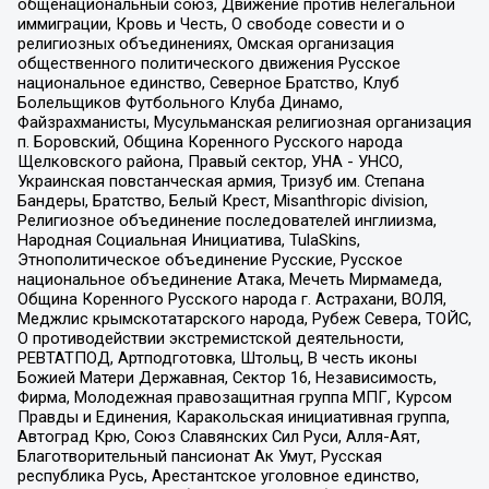
общенациональный союз, Движение против нелегальной
иммиграции, Кровь и Честь, О свободе совести и о
религиозных объединениях, Омская организация
общественного политического движения Русское
национальное единство, Северное Братство, Клуб
Болельщиков Футбольного Клуба Динамо,
Файзрахманисты, Мусульманская религиозная организация
п. Боровский, Община Коренного Русского народа
Щелковского района, Правый сектор, УНА - УНСО,
Украинская повстанческая армия, Тризуб им. Степана
Бандеры, Братство, Белый Крест, Misanthropic division,
Религиозное объединение последователей инглиизма,
Народная Социальная Инициатива, TulaSkins,
Этнополитическое объединение Русские, Русское
национальное объединение Атака, Мечеть Мирмамеда,
Община Коренного Русского народа г. Астрахани, ВОЛЯ,
Меджлис крымскотатарского народа, Рубеж Севера, ТОЙС,
О противодействии экстремистской деятельности,
РЕВТАТПОД, Артподготовка, Штольц, В честь иконы
Божией Матери Державная, Сектор 16, Независимость,
Фирма, Молодежная правозащитная группа МПГ, Курсом
Правды и Единения, Каракольская инициативная группа,
Автоград Крю, Союз Славянских Сил Руси, Алля-Аят,
Благотворительный пансионат Ак Умут, Русская
республика Русь, Арестантское уголовное единство,