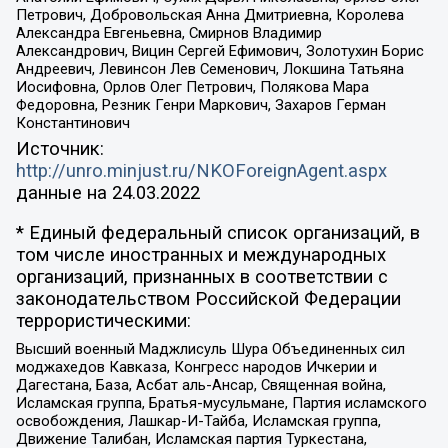
Петрович, Добровольская Анна Дмитриевна, Королева
Александра Евгеньевна, Смирнов Владимир
Александрович, Вицин Сергей Ефимович, Золотухин Борис
Андреевич, Левинсон Лев Семенович, Локшина Татьяна
Иосифовна, Орлов Олег Петрович, Полякова Мара
Федоровна, Резник Генри Маркович, Захаров Герман
Константинович
Источник:
http://unro.minjust.ru/NKOForeignAgent.aspx
данные на
24.03.2022
* Единый федеральный список организаций, в
том числе иностранных и международных
организаций, признанных в соответствии с
законодательством Российской Федерации
террористическими:
Высший военный Маджлисуль Шура Объединенных сил
моджахедов Кавказа, Конгресс народов Ичкерии и
Дагестана, База, Асбат аль-Ансар, Священная война,
Исламская группа, Братья-мусульмане, Партия исламского
освобождения, Лашкар-И-Тайба, Исламская группа,
Движение Талибан, Исламская партия Туркестана,