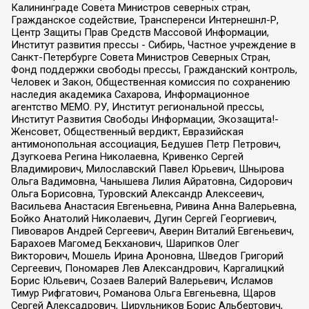
Калининграде Совета Министров северных стран,
Гражданское содействие, Трансперенси Интернешнл-Р,
Центр Защиты Прав Средств Массовой Информации,
Институт развития прессы - Сибирь, Частное учреждение в
Санкт-Петербурге Совета Министров Северных Стран,
Фонд поддержки свободы прессы, Гражданский контроль,
Человек и Закон, Общественная комиссия по сохранению
наследия академика Сахарова, Информационное
агентство МЕМО. РУ, Институт региональной прессы,
Институт Развития Свободы Информации, Экозащита!-
Женсовет, Общественный вердикт, Евразийская
антимонопольная ассоциация, Бедушев Петр Петрович,
Дзугкоева Регина Николаевна, Кривенко Сергей
Владимирович, Милославский Павел Юрьевич, Шнырова
Ольга Вадимовна, Чанышева Лилия Айратовна, Сидорович
Ольга Борисовна, Туровский Александр Алексеевич,
Васильева Анастасия Евгеньевна, Ривина Анна Валерьевна,
Бойко Анатолий Николаевич, Дугин Сергей Георгиевич,
Пивоваров Андрей Сергеевич, Аверин Виталий Евгеньевич,
Барахоев Магомед Бекханович, Шарипков Олег
Викторович, Мошель Ирина Ароновна, Шведов Григорий
Сергеевич, Пономарев Лев Александрович, Каргалицкий
Борис Юльевич, Созаев Валерий Валерьевич, Исламов
Тимур Рифгатович, Романова Ольга Евгеньевна, Щаров
Сергей Алексадрович, Цирульников Борис Альбертович,