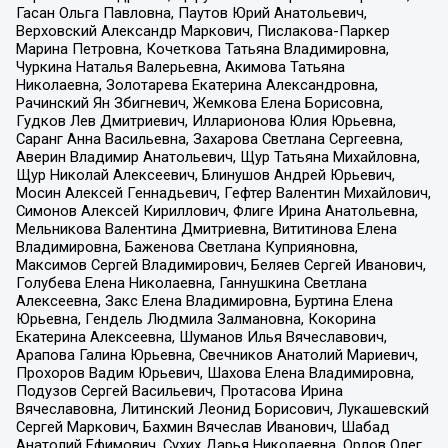
Гасан Ольга Павловна, Паутов Юрий Анатольевич,
Верховский Александр Маркович, Пислакова-Паркер
Марина Петровна, Кочеткова Татьяна Владимировна,
Чуркина Наталья Валерьевна, Акимова Татьяна
Николаевна, Золотарева Екатерина Александровна,
Рачинский Ян Збигневич, Жемкова Елена Борисовна,
Гудков Лев Дмитриевич, Илларионова Юлия Юрьевна,
Саранг Анна Васильевна, Захарова Светлана Сергеевна,
Аверин Владимир Анатольевич, Щур Татьяна Михайловна,
Щур Николай Алексеевич, Блинушов Андрей Юрьевич,
Мосин Алексей Геннадьевич, Гефтер Валентин Михайлович,
Симонов Алексей Кириллович, Флиге Ирина Анатольевна,
Мельникова Валентина Дмитриевна, Вититинова Елена
Владимировна, Баженова Светлана Куприяновна,
Максимов Сергей Владимирович, Беляев Сергей Иванович,
Голубева Елена Николаевна, Ганнушкина Светлана
Алексеевна, Закс Елена Владимировна, Буртина Елена
Юрьевна, Гендель Людмила Залмановна, Кокорина
Екатерина Алексеевна, Шуманов Илья Вячеславович,
Арапова Галина Юрьевна, Свечников Анатолий Мариевич,
Прохоров Вадим Юрьевич, Шахова Елена Владимировна,
Подузов Сергей Васильевич, Протасова Ирина
Вячеславовна, Литинский Леонид Борисович, Лукашевский
Сергей Маркович, Бахмин Вячеслав Иванович, Шабад
Анатолий Ефимович, Сухих Дарья Николаевна, Орлов Олег