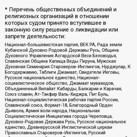
* Перечень общественных объединений и
религиозных организаций в отношении
которых судом принято вступившее в
законную силу решение о ликвидации или
запрете деятельности:
Национал-большевистская партия, ВЕК РА, Рада земли
Кубанской Духовно Родовой Державы Русь, Община
Духовного Управления Асгардской Веси Беловодья,
Славянская Община Капища Веды Перуна, Мужская
Духовная Семинария Староверов-Инглингов, Нурджулар, К
Богодержавию, Таблиги Джамаат, Свидетели Иеговы,
Русское национальное единство, Национал-
социалистическое общество, Джамаат мувахидов,
Объединенный Вилайат Кабарды, Балкарии и Карачая,
Союз славян, Ат-Такфир Валь-Хиджра, Пит Буль,
Национал-социалистическая рабочая партия России,
Славянский союз, Формат-18, Благородный Орден
Дьявола, Армия воли народа, Национальная
Социалистическая Инициатива города Череповца,
Духовно-Родовая Держава Русь, Русское национальное
единство, Древнерусской Инглистической церкви
Православных Староверов-Инглингов, Русский