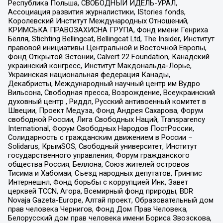
Республика Польша, СВОБОДНЫЙ ИДЕЛЬ-УРАЛ,
Ассоциация развития журналистики, IStories fonds,
Королевский Институт Международных Отношений,
КРИМСЬКА ПРАВОЗАХИСНА ГРУПА, Фонд имени Генриха
Бёлля, Stichting Bellingcat, Bellingcat Ltd, The Insider, Институт
правовой инициативы Центральной и Восточной Европы,
Фонд Открытой Эстонии, Calvert 22 Foundation, Канадский
украинский конгресс, Институт Макдональда-Лорье,
Украинская национальная федерация Канады,
Декабристы, Международный научный центр им Вудро
Вильсона, Свободная пресса, Возрождение, Всеукраинский
духовный центр , Риддл, Русский антивоенный комитет в
Швеции, Проект Медуза, Фонд Андрея Сахарова, Форум
свободной России, Лига Свободных Наций, Transparеncy
International, Форум Свободных Народов ПостРоссии,
Солидарность с гражданским движением в России –
Solidarus, КрымSOS, Свободный университет, Институт
государственного управления, Форум гражданского
общества Россия, Беллона, Союз жителей островов
Тисима и Хабомаи, Съезд народных депутатов, Гринпис
Интернешнл, Фонд борьбы с коррупцией Инк, Завет
церквей TCCN, Агора, Всемирный фонд природы, BDR
Novaja Gazeta-Europe, Алтай проект, Образовательный дом
прав человека Чернигов, Фонд Дом Прав Человека,
Белорусский дом прав человека имени Бориса Звозскова,