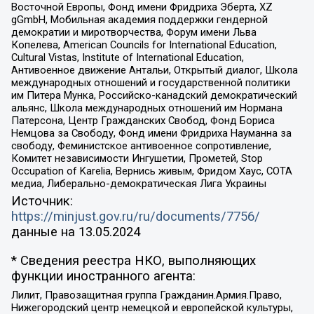
Восточной Европы, Фонд имени Фридриха Эберта, XZ
gGmbH, Мобильная академия поддержки гендерной
демократии и миротворчества, Форум имени Льва
Копелева, American Councils for International Education,
Cultural Vistas, Institute of International Education,
Антивоенное движение Антальи, Открытый диалог, Школа
международных отношений и государственной политики
им Питера Мунка, Российско-канадский демократический
альянс, Школа международных отношений им Нормана
Патерсона, Центр Гражданских Свобод, Фонд Бориса
Немцова за Свободу, Фонд имени Фридриха Науманна за
свободу, Феминистское антивоенное сопротивление,
Комитет независимости Ингушетии, Прометей, Stop
Occupation of Karelia, Вернись живым, Фридом Хаус, СОТА
медиа, Либерально-демократическая Лига Украины
Источник:
https://minjust.gov.ru/ru/documents/7756/
данные на
13.05.2024
* Сведения реестра НКО, выполняющих
функции иностранного агента:
Лилит, Правозащитная группа Гражданин.Армия.Право,
Нижегородский центр немецкой и европейской культуры,