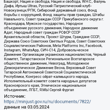
Башкорт, Нация и свобода, Нация и свобода, W.H.С., Фалунь
Дафа, Иртыш Ultras, Русский Патриотический клуб-
Новокузнецк/РПК, Сибирский державный союз, Фонд
борьбы с коррупцией, Фонд защиты прав граждан, Штабы
Навального, Совет граждан СССР Прикубанского округа г.
Краснодара, Мужское государство, Народное
объединение русского движения, Народное движение
Адат, Народный совет граждан РСФСР СССР
Архангельской области, Проект Штурм, Граждане СССР,
Держава Союз Советских Светлых Родов, Совет Советских
Социалистических Районов, Meta Platforms Inc, Facebook,
Instagram, WhatsApp, СИЧ-С14, Добровольческое
Движение Организации украинских националистов, Черный
Комитет, Татарстанское Региональное Всетатарское
общественное движение, Невоград, Молодежное
Демократическое Движение Весна, Верховный Совет
Татарской Автономной Советской Социалистической
Республики, Конгресс ойрат-калмыцкого народа,
Исполнительный комитет совета народных депутатов
Красноярского края, Этническое национальное
объединение, ЛГБТ, Я.МЫ Сергей Фургал
Источник:
https://minjust.gov.ru/ru/documents/7822/
данные на
03.05.2024