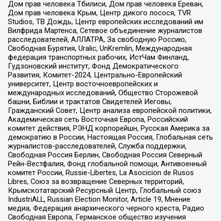
Дом прав человека Тбилиси, Дом прав человека Ереван,
Дом прав человека Крым, Центр дикого лосося, TVR
Studios, ТВ Дождь, Центр европейских исследований им
Вилфрида Мартенса, Сетевое объединение журналистов
расследователей, АЛЛАТРА, За свободную Россию,
Свободная Бурятия, Uralic, UnKremlin, Международная
федерация транспортных рабочих, ИстЧам Финланд,
Гудзоновский институт, Фонд Демократического
Развития, Комитет-2024, Центрально-Европейский
университет, Центр восточноевропейских и
международных исследований, Общество Сторожевой
башни, Библии и трактатов Свидетелей Иеговы,
Гражданский Совет, Центр анализа европейской политики,
Академическая сеть Восточная Европа, Российский
комитет действия, РЭНД корпорейшн, Русская Америка за
демократию в России, Настоящая Россия, Глобальная сеть
журналистов-расследователей, Служба поддержки,
Свободная Россия Берлин, Свободная Россия Северный
Рейн-Вестфалия, Фонд глобальной помощи, Антивоенный
комитет России, Russie-Libertes, La Asocicion de Rusos
Libres, Союз за возвращение Северных территорий,
Крымскотатарский Ресурсный Центр, Глобальный союз
IndustriALL, Russian Election Monitor, Article 19, Мнение
медиа, Федерация анархического черного креста, Радио
Свободная Европа, Германское общество изучения