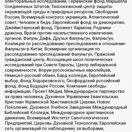
электоральных исследований, Германский фонд Маршалла
Соединенных Штатов, Тихоокеанский центр защиты
окружающей среды и природных ресурсов, Свободная
Россия, Всемирный конгресс украинцев, Атлантический
совет, Человек в беде, Европейский фонд за демократию,
Джеймстаунский фонд, Прожект Хармони, Родники
дракона, Врачи против насильственного извлечения
органов, Фалунь Дафа, Друзья Фалуньгун, Фалуньгун,
Коалиция по расследованию преследования в отношении
Фалуньгун в Китае, Всемирная организация по
расследованию преследований Фалуньгун, Пражский
гражданский центр, Ассоциация школ политических
исследований при Совете Европы, Центр либеральной
современности, Форум русскоязычных европейцев,
Немецко-русский обмен, Бард колледж, Европейский
выбор, Фонд Ходорковского, Оксфордский российский
фонд, Фонд Будущее России, Компания свободы
информации, Проект Медиа, Международное партнерство
за права человека, Духовное Управление Евангельских
Христиан Украинской Христианской Церкви, Новое
Поколение, Духовное Учебное Заведение Международный
Библейский Колледж, Международное христианское
движение, Всемирный Институт Саентологических
Предприятий, Церковь Духовной Технологии, Европейская
сеть организаций по наблюдению за выборами,