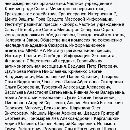
некоммерческих организаций, Частное учреждение в
Калининграде Совета Министров северных стран,
Гражданское содействие, Трансперенси Интернешнл-Р,
Центр Защиты Прав Средств Массовой Информации,
Институт развития прессы - Сибирь, Частное учреждение в
Санкт-Петербурге Совета Министров Северных Стран,
Фонд поддержки свободы прессы, Гражданский контроль,
Человек и Закон, Общественная комиссия по сохранению
наследия академика Сахарова, Информационное
агентство МЕМО. РУ, Институт региональной прессы,
Институт Развития Свободы Информации, Экозащита!-
Женсовет, Общественный вердикт, Евразийская
антимонопольная ассоциация, Бедушев Петр Петрович,
Дзугкоева Регина Николаевна, Кривенко Сергей
Владимирович, Милославский Павел Юрьевич, Шнырова
Ольга Вадимовна, Чанышева Лилия Айратовна, Сидорович
Ольга Борисовна, Туровский Александр Алексеевич,
Васильева Анастасия Евгеньевна, Ривина Анна Валерьевна,
Бойко Анатолий Николаевич, Дугин Сергей Георгиевич,
Пивоваров Андрей Сергеевич, Аверин Виталий Евгеньевич,
Барахоев Магомед Бекханович, Шарипков Олег
Викторович, Мошель Ирина Ароновна, Шведов Григорий
Сергеевич, Пономарев Лев Александрович, Каргалицкий
Борис Юльевич, Созаев Валерий Валерьевич, Исламов
Тимур Рифгатович, Романова Ольга Евгеньевна, Щаров