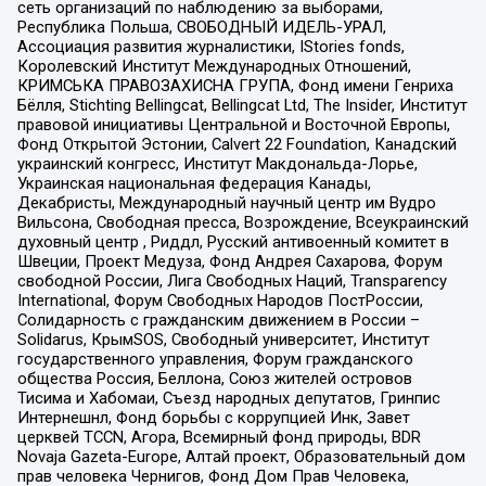
сеть организаций по наблюдению за выборами,
Республика Польша, СВОБОДНЫЙ ИДЕЛЬ-УРАЛ,
Ассоциация развития журналистики, IStories fonds,
Королевский Институт Международных Отношений,
КРИМСЬКА ПРАВОЗАХИСНА ГРУПА, Фонд имени Генриха
Бёлля, Stichting Bellingcat, Bellingcat Ltd, The Insider, Институт
правовой инициативы Центральной и Восточной Европы,
Фонд Открытой Эстонии, Calvert 22 Foundation, Канадский
украинский конгресс, Институт Макдональда-Лорье,
Украинская национальная федерация Канады,
Декабристы, Международный научный центр им Вудро
Вильсона, Свободная пресса, Возрождение, Всеукраинский
духовный центр , Риддл, Русский антивоенный комитет в
Швеции, Проект Медуза, Фонд Андрея Сахарова, Форум
свободной России, Лига Свободных Наций, Transparеncy
International, Форум Свободных Народов ПостРоссии,
Солидарность с гражданским движением в России –
Solidarus, КрымSOS, Свободный университет, Институт
государственного управления, Форум гражданского
общества Россия, Беллона, Союз жителей островов
Тисима и Хабомаи, Съезд народных депутатов, Гринпис
Интернешнл, Фонд борьбы с коррупцией Инк, Завет
церквей TCCN, Агора, Всемирный фонд природы, BDR
Novaja Gazeta-Europe, Алтай проект, Образовательный дом
прав человека Чернигов, Фонд Дом Прав Человека,