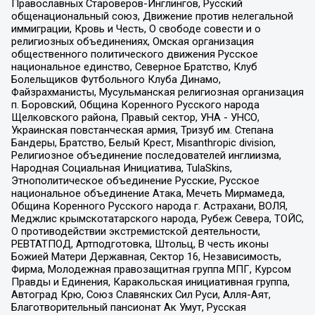
Православных Староверов-Инглингов, Русский
общенациональный союз, Движение против нелегальной
иммиграции, Кровь и Честь, О свободе совести и о
религиозных объединениях, Омская организация
общественного политического движения Русское
национальное единство, Северное Братство, Клуб
Болельщиков Футбольного Клуба Динамо,
Файзрахманисты, Мусульманская религиозная организация
п. Боровский, Община Коренного Русского народа
Щелковского района, Правый сектор, УНА - УНСО,
Украинская повстанческая армия, Тризуб им. Степана
Бандеры, Братство, Белый Крест, Misanthropic division,
Религиозное объединение последователей инглиизма,
Народная Социальная Инициатива, TulaSkins,
Этнополитическое объединение Русские, Русское
национальное объединение Атака, Мечеть Мирмамеда,
Община Коренного Русского народа г. Астрахани, ВОЛЯ,
Меджлис крымскотатарского народа, Рубеж Севера, ТОЙС,
О противодействии экстремистской деятельности,
РЕВТАТПОД, Артподготовка, Штольц, В честь иконы
Божией Матери Державная, Сектор 16, Независимость,
Фирма, Молодежная правозащитная группа МПГ, Курсом
Правды и Единения, Каракольская инициативная группа,
Автоград Крю, Союз Славянских Сил Руси, Алля-Аят,
Благотворительный пансионат Ак Умут, Русская