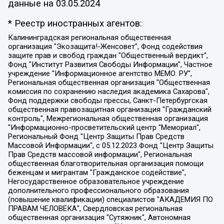
данные на
03.05.2024
* Реестр иностранных агентов:
Калининградская региональная общественная организация "Экозащита!-Женсовет", Фонд содействия защите прав и свобод граждан "Общественный вердикт", Фонд "Институт Развития Свободы Информации", Частное учреждение "Информационное агентство МЕМО. РУ", Региональная общественная организация "Общественная комиссия по сохранению наследия академика Сахарова", Фонд поддержки свободы прессы, Санкт-Петербургская общественная правозащитная организация "Гражданский контроль", Межрегиональная общественная организация "Информационно-просветительский центр "Мемориал", Региональный Фонд "Центр Защиты Прав Средств Массовой Информации", с 05.12.2023 Фонд "Центр Защиты Прав Средств массовой информации", Региональная общественная благотворительная организация помощи беженцам и мигрантам "Гражданское содействие", Негосударственное образовательное учреждение дополнительного профессионального образования (повышение квалификации) специалистов "АКАДЕМИЯ ПО ПРАВАМ ЧЕЛОВЕКА", Свердловская региональная общественная организация "Сутяжник", Автономная некоммерческая организация "Центр независимых социологических исследований", Союз общественных объединений "Российский исследовательский центр по правам человека", Региональное общественное учреждение научно-информационный центр "МЕМОРИАЛ", Некоммерческая организация "Фонд защиты гласности", Автономная некоммерческая организация "Институт прав человека", Городская общественная организация "Екатеринбургское общество "МЕМОРИАЛ", Городская общественная организация "Рязанское историко-просветительское и правозащитное общество "Мемориал" (Рязанский Мемориал), Челябинский региональный орган общественной самодеятельности – женское общественное объединение "Женщины Евразии", Челябинский региональный орган общественной самодеятельности "Уральская правозащитная группа", Фонд содействия защите здоровья и социальной справедливости имени Андрея Рылькова, Автономная Некоммерческая Организация "Аналитический Центр Юрия Левады", Автономная некоммерческая организация социальной поддержки населения "Проект Апрель", Региональная общественная организация помощи женщинам и детям, находящимся в кризисной ситуации "Информационно-методический центр "Анна", Фонд содействия развитию массовых коммуникаций и правовому просвещению "Так-так-Так", Фонд содействия устойчивому развитию "Серебряная тайга", Свердловский региональный общественный фонд социальных проектов "Новое время", "Idel.Реалии", Кавказ.Реалии, Крым.Реалии, Телеканал Настоящее Время, Татаро-башкирская служба Радио Свобода (Azatliq Radiosi), Радио Свободная Европа/Радио Свобода (PCE/PC), "Сибирь.Реалии", "Фактограф", Благотворительный фонд помощи осужденным и их семьям, Автономная некоммерческая организация "Институт глобализации и социальных движений", Фонд "В защиту прав заключенных", Частное учреждение "Центр поддержки и содействия развитию средств массовой информации", Пензенский региональный общественный благотворительный фонд "Гражданский союз", "Север.Реалии", Некоммерческая организация Фонд "Правовая инициатива", Общество с ограниченной ответственностью "Радио Свободная Европа/Радио Свобода", Чешское информационное агентство "MEDIUM-ORIENT", Красноярская региональная общественная организация "Мы против СПИДа", Камалягин Денис Николаевич, Маркелов Сергей Евгеньевич, Пономарев Лев Александрович, Савицкая Людмила Алексеевна, Автономная некоммерческая организация "Центр по работе с проблемой насилия "НАСИЛИЮ.НЕТ", Межрегиональный профессиональный союз работников здравоохранения "Альянс врачей", Юридическое лицо, зарегистрированное в Латвийской Республике, SIA "Medusa Project" (регистрационный номер 40103797863, дата регистрации 10.06.2014), Некоммерческая организация "Фонд по борьбе с коррупцией", Автономная некоммерческая организация "Институт права и публичной политики", Баданин Роман Сергеевич, Гликин Максим Александрович, Железнова Мария Михайловна, Лукьянова Юлия Сергеевна, Маетная Елизавета Витальевна, Маняхин Петр Борисович, Чуракова Ольга Владимировна, Ярош Юлия Петровна, Юридическое лицо "The Insider SIA", зарегистрированное в Риге, Латвийская Республика (дата регистрации 26.06.2015), являющееся администратором доменного имени интернет-издания "The Insider SIA", https://theins.ru, Постернак Алексей Евгеньевич, Рубин Михаил Аркадьевич, Анин Роман Александрович, Юридическое лицо Istories fonds, зарегистрированное в Латвийской Республике (регистрационный номер 50008295751, дата регистрации 24.02.2020), Великовский Дмитрий Александрович, Долинина Ирина Николаевна, Мароховская Алеся Алексеевна, Шлейнов Роман Юрьевич, Шмагун Олеся Валентиновна, Общество с ограниченной ответственностью "Альтаир 2021", Общество с ограниченной ответственностью "Вега 2021", Общество с ограниченной ответственностью "Главный редактор 2021", Общество с ограниченной ответственностью "Ромашки монолит", Важенков Артем Валерьевич, Ивановская областная общественная организация "Центр гендерных исследований", Гурман Юрий Альбертович, Медиапроект "ОВД-Инфо", Егоров Владимир Владимирович, Жилинский Владимир Александрович, Общество с ограниченной ответственностью "ЗП", Иванова София Юрьевна, Карезина Инна Павловна, Кильтау Екатерина Викторовна, Петров Алексей Викторович, Пискунов Сергей Евгеньевич, Смирнов Сергей Сергеевич, Тихонов Михаил Сергеевич, Общество с ограниченной ответственностью "ЖУРНАЛИСТ-ИНОСТРАННЫЙ АГЕНТ", Арапова Галина Юрьевна, Вольтская Татьяна Анатольевна, Американская компания "Mason G.E.S. Anonymous Foundation" (США), являющаяся владельцем интернет-издания https://mnews.world/, Компания "Stichting Bellingcat", зарегистрированная в Нидерландах (дата регистрации 11.07.2018), Захаров Андрей Вячеславович, Клепиковская Екатерина Дмитриевна, Общество с ограниченной ответственностью "МЕМО", Перл Роман Александрович, Симонов Евгений Алексеевич, Соловьева Елена Анатольевна, Сотников Даниил Владимирович, Сурначева Елизавета Дмитриевна, Автономная некоммерческая организация по защите прав человека и информированию населения "Якутия – Наше Мнение", Общество с ограниченной ответственностью "Москоу диджитал медиа", с 26.01.2023 Общество с ограниченной ответственностью "Чайка Белые сады", Ветошкина Валерия Валерьевна, Заговора Максим Александрович, Межрегиональное общественное движение "Российская ЛГБТ - сеть", Оленичев Максим Владимирович, Павлов Иван Юрьевич, Скворцова Елена Сергеевна, Общество с ограниченной ответственностью "Как бы инагент", Кочетков Игорь Викторович, Общество с ограниченной ответственностью "Честные выборы", Еланчик Олег Александрович, Общество с ограниченной ответственностью "Нобелевский призыв", Гималова Регина Эмилевна, Григорьев Андрей Валерьевич, Григорьева Алина Александровна, Ассоциация по содействию защите прав призывников, альтернативнослужащих и военнослужащих "Правозащитная группа "Гражданин.Армия.Право", Хисамова Регина Фаритовна, Автономная некоммерческая организация по реализации социально-правовых программ "Лилит", Дальневосточное общественное движение "Маяк", Санкт-Петербургская ЛГБТ-инициативная группа "Выход", Инициативная группа ЛГБТ+ "Реверс", Алексеев Андрей Викторович, Бекбулатова Таисия Львовна, Беляев Иван Михайлович, Владыкина Елена Сергеевна, Гельман Марат Александрович, Никульшина Вероника Юрьевна, Толоконникова Надежда Андреевна, Шендерович Виктор Анатольевич, Общество с ограниченной ответственностью "Данное сообщение", Общество с ограниченной ответственностью Издательский дом "Новая глава", Айнбиндер Александра Александровна, Московский комьюнити-центр для ЛГБТ+инициатив, Благотворительный фонд развития филантропии, Deutsche Welle (Германия, Kurt-Schumacher-Strasse 3, 53113 Bonn), Борзунова Мария Михайловна, Воробьев Виктор Викторович, Голубева Анна Львовна, Константинова Алла Михайловна, Малкова Ирина Владимировна, Мурадов Мурад Абдулгалимович, Осетинская Елизавета Николаевна, Понасенков Евгений Николаевич, Ганапольский Матвей Юрьевич, Киселев Евгений Алексеевич, Борухович Ирина Григорьевна, Дремин Иван Тимофеевич, Дубровский Дмитрий Викторович, Красноярская региональная общественная организация поддержки и развития альтернативных образовательных технологий и межкультурных коммуникаций "ИНТЕРРА", Маяковская Екатерина Алексеевна, Фейгин Марк Захарович, Филимонов Андрей Викторович, Дзугкоева Регина Николаевна, Доброхотов Роман Александрович, Дудь Юрий Александрович, Елкин Сергей Владимирович, Кругликов Кирилл Игоревич, Сабунаева Мария Леонидовна, Семенов Алексей Владимирович, Шаинян Карен Багратович, Шульман Екатерина Михайловна, Асафьев Артур Валерьевич, Вахштайн Виктор Семенович, Венедиктов Алексей Алексеевич, Лушникова Екатерина Евгеньевна, Волков Леонид Михайлович, Невзоров Александр Глебович, Пархоменко Сергей Борисович, Сироткин Ярослав Николаевич, Кара-Мурза Владимир Владимирович, Баранова Наталья Владимировна, Гозман Леонид Яковлевич, Кагарлицкий Борис Юльевич, Климарев Михаил Валерьевич, Милов Владимир Станиславович, Автономная некоммерческая организация Краснодарский центр современного искусства "Типография", Моргенштерн Алишер Тагирович, Соболь Любовь Эдуардовна, Общество с ограниченной ответственностью "ЛИЗА НОРМ", Каспаров Гарри Кимович, Ходорковский Михаил Борисович, Общество с ограниченной ответственностью "Апрельские тезисы", Данилович Ирина Брониславовна, Кашин Олег Владимирович, Петров Николай Владимирович, Пивоваров Алексей Владимирович, Соколов Михаил Владимирович, Цветкова Юлия Владимировна, Чичваркин Евгений Александрович, Комитет против пыток/Команда против пыток, Общество с ограниченной ответственностью "Первый научный", Общество с ограниченной ответственностью "Вертолет и ко", Белоцерковская Вероника Борисовна, Кац Максим Евгеньевич, Лазарева Татьяна Юрьевна, Шаведдинов Руслан Табризович, Яшин Илья Валерьевич, Общество с ограниченной ответственностью "Иноагент ААВ", Алешковский Дмитрий Петрович, Альбац Евгения Марковна, Быков Дмитрий Львович, Галямина Юлия Евгеньевна, Лойко Сергей Леонидович, Мартынов Кирилл Константинович, Медведев Сергей Александрович, Крашенинников Федор Геннадиевич, Гордеева Катерина Вл