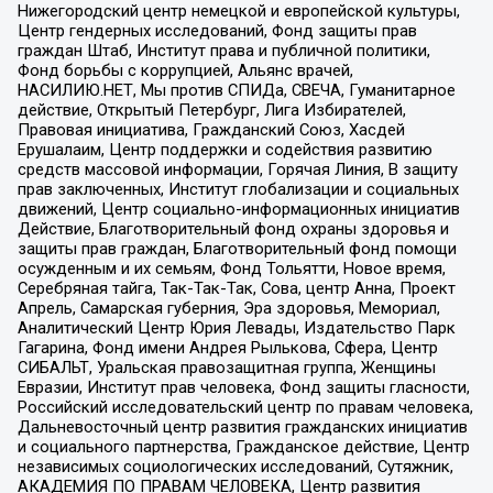
Нижегородский центр немецкой и европейской культуры,
Центр гендерных исследований, Фонд защиты прав
граждан Штаб, Институт права и публичной политики,
Фонд борьбы с коррупцией, Альянс врачей,
НАСИЛИЮ.НЕТ, Мы против СПИДа, СВЕЧА, Гуманитарное
действие, Открытый Петербург, Лига Избирателей,
Правовая инициатива, Гражданский Союз, Хасдей
Ерушалаим, Центр поддержки и содействия развитию
средств массовой информации, Горячая Линия, В защиту
прав заключенных, Институт глобализации и социальных
движений, Центр социально-информационных инициатив
Действие, Благотворительный фонд охраны здоровья и
защиты прав граждан, Благотворительный фонд помощи
осужденным и их семьям, Фонд Тольятти, Новое время,
Серебряная тайга, Так-Так-Так, Сова, центр Анна, Проект
Апрель, Самарская губерния, Эра здоровья, Мемориал,
Аналитический Центр Юрия Левады, Издательство Парк
Гагарина, Фонд имени Андрея Рылькова, Сфера, Центр
СИБАЛЬТ, Уральская правозащитная группа, Женщины
Евразии, Институт прав человека, Фонд защиты гласности,
Российский исследовательский центр по правам человека,
Дальневосточный центр развития гражданских инициатив
и социального партнерства, Гражданское действие, Центр
независимых социологических исследований, Сутяжник,
АКАДЕМИЯ ПО ПРАВАМ ЧЕЛОВЕКА, Центр развития