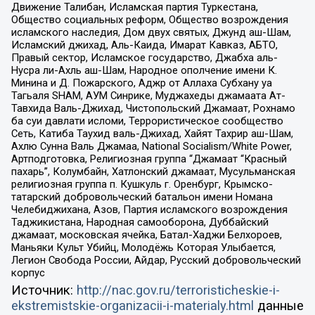
Движение Талибан, Исламская партия Туркестана,
Общество социальных реформ, Общество возрождения
исламского наследия, Дом двух святых, Джунд аш-Шам,
Исламский джихад, Аль-Каида, Имарат Кавказ, АБТО,
Правый сектор, Исламское государство, Джабха аль-
Нусра ли-Ахль аш-Шам, Народное ополчение имени К.
Минина и Д. Пожарского, Аджр от Аллаха Субхану уа
Тагьаля SHAM, АУМ Синрике, Муджахеды джамаата Ат-
Тавхида Валь-Джихад, Чистопольский Джамаат, Рохнамо
ба суи давлати исломи, Террористическое сообщество
Сеть, Катиба Таухид валь-Джихад, Хайят Тахрир аш-Шам,
Ахлю Сунна Валь Джамаа, National Socialism/White Power,
Артподготовка, Религиозная группа “Джамаат “Красный
пахарь”, Колумбайн, Хатлонский джамаат, Мусульманская
религиозная группа п. Кушкуль г. Оренбург, Крымско-
татарский добровольческий батальон имени Номана
Челебиджихана, Азов, Партия исламского возрождения
Таджикистана, Народная самооборона, Дуббайский
джамаат, московская ячейка, Батал-Хаджи Белхороев,
Маньяки Культ Убийц, Молодёжь Которая Улыбается,
Легион Свобода России, Айдар, Русский добровольческий
корпус
Источник:
http://nac.gov.ru/terroristicheskie-i-
ekstremistskie-organizacii-i-materialy.html
данные