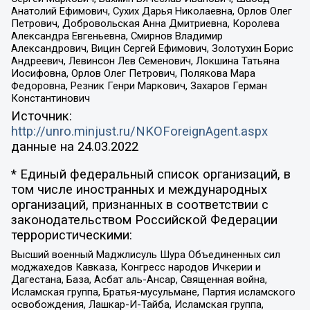
Анатолий Ефимович, Сухих Дарья Николаевна, Орлов Олег
Петрович, Добровольская Анна Дмитриевна, Королева
Александра Евгеньевна, Смирнов Владимир
Александрович, Вицин Сергей Ефимович, Золотухин Борис
Андреевич, Левинсон Лев Семенович, Локшина Татьяна
Иосифовна, Орлов Олег Петрович, Полякова Мара
Федоровна, Резник Генри Маркович, Захаров Герман
Константинович
Источник:
http://unro.minjust.ru/NKOForeignAgent.aspx
данные на
24.03.2022
* Единый федеральный список организаций, в
том числе иностранных и международных
организаций, признанных в соответствии с
законодательством Российской Федерации
террористическими:
Высший военный Маджлисуль Шура Объединенных сил
моджахедов Кавказа, Конгресс народов Ичкерии и
Дагестана, База, Асбат аль-Ансар, Священная война,
Исламская группа, Братья-мусульмане, Партия исламского
освобождения, Лашкар-И-Тайба, Исламская группа,