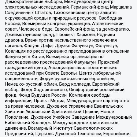
Демократические Выборы, Международный центр
электоральных исследований, Германский фонд Маршалла
Соединенных Штатов, Тихоокеанский центр защиты
окружающей среды и природных ресурсов, Свободная
Россия, Всемирный конгресс украинцев, Атлантический
совет, Человек в беде, Европейский фонд за демократию,
Джеймстаунский фонд, Прожект Хармони, Родники
дракона, Врачи против насильственного извлечения
органов, Фалунь Дафа, Друзья Фалуньгун, Фалуньгун,
Коалиция по расследованию преследования в отношении
Фалуньгун в Китае, Всемирная организация по
расследованию преследований Фалуньгун, Пражский
гражданский центр, Ассоциация школ политических
исследований при Совете Европы, Центр либеральной
современности, Форум русскоязычных европейцев,
Немецко-русский обмен, Бард колледж, Европейский
выбор, Фонд Ходорковского, Оксфордский российский
фонд, Фонд Будущее России, Компания свободы
информации, Проект Медиа, Международное партнерство
за права человека, Духовное Управление Евангельских
Христиан Украинской Христианской Церкви, Новое
Поколение, Духовное Учебное Заведение Международный
Библейский Колледж, Международное христианское
движение, Всемирный Институт Саентологических
Предприятий, Церковь Духовной Технологии, Европейская