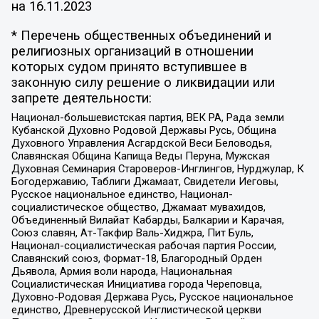
на
16.11.2023
* Перечень общественных объединений и
религиозных организаций в отношении
которых судом принято вступившее в
законную силу решение о ликвидации или
запрете деятельности:
Национал-большевистская партия, ВЕК РА, Рада земли
Кубанской Духовно Родовой Державы Русь, Община
Духовного Управления Асгардской Веси Беловодья,
Славянская Община Капища Веды Перуна, Мужская
Духовная Семинария Староверов-Инглингов, Нурджулар, К
Богодержавию, Таблиги Джамаат, Свидетели Иеговы,
Русское национальное единство, Национал-
социалистическое общество, Джамаат мувахидов,
Объединенный Вилайат Кабарды, Балкарии и Карачая,
Союз славян, Ат-Такфир Валь-Хиджра, Пит Буль,
Национал-социалистическая рабочая партия России,
Славянский союз, Формат-18, Благородный Орден
Дьявола, Армия воли народа, Национальная
Социалистическая Инициатива города Череповца,
Духовно-Родовая Держава Русь, Русское национальное
единство, Древнерусской Инглистической церкви