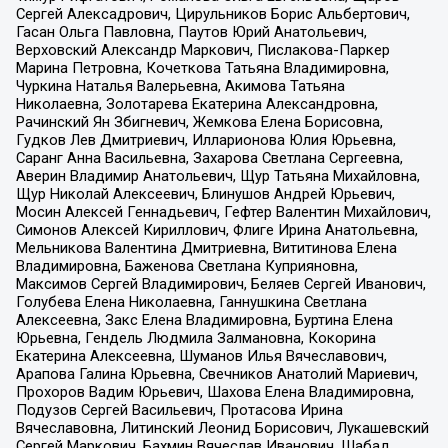
Сергей Алексадрович, Цирульников Борис Альбертович,
Гасан Ольга Павловна, Паутов Юрий Анатольевич,
Верховский Александр Маркович, Пислакова-Паркер
Марина Петровна, Кочеткова Татьяна Владимировна,
Чуркина Наталья Валерьевна, Акимова Татьяна
Николаевна, Золотарева Екатерина Александровна,
Рачинский Ян Збигневич, Жемкова Елена Борисовна,
Гудков Лев Дмитриевич, Илларионова Юлия Юрьевна,
Саранг Анна Васильевна, Захарова Светлана Сергеевна,
Аверин Владимир Анатольевич, Щур Татьяна Михайловна,
Щур Николай Алексеевич, Блинушов Андрей Юрьевич,
Мосин Алексей Геннадьевич, Гефтер Валентин Михайлович,
Симонов Алексей Кириллович, Флиге Ирина Анатольевна,
Мельникова Валентина Дмитриевна, Вититинова Елена
Владимировна, Баженова Светлана Куприяновна,
Максимов Сергей Владимирович, Беляев Сергей Иванович,
Голубева Елена Николаевна, Ганнушкина Светлана
Алексеевна, Закс Елена Владимировна, Буртина Елена
Юрьевна, Гендель Людмила Залмановна, Кокорина
Екатерина Алексеевна, Шуманов Илья Вячеславович,
Арапова Галина Юрьевна, Свечников Анатолий Мариевич,
Прохоров Вадим Юрьевич, Шахова Елена Владимировна,
Подузов Сергей Васильевич, Протасова Ирина
Вячеславовна, Литинский Леонид Борисович, Лукашевский
Сергей Маркович, Бахмин Вячеслав Иванович, Шабад