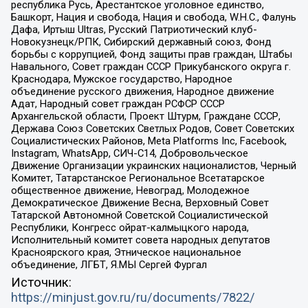
республика Русь, Арестантское уголовное единство,
Башкорт, Нация и свобода, Нация и свобода, W.H.С., Фалунь
Дафа, Иртыш Ultras, Русский Патриотический клуб-
Новокузнецк/РПК, Сибирский державный союз, Фонд
борьбы с коррупцией, Фонд защиты прав граждан, Штабы
Навального, Совет граждан СССР Прикубанского округа г.
Краснодара, Мужское государство, Народное
объединение русского движения, Народное движение
Адат, Народный совет граждан РСФСР СССР
Архангельской области, Проект Штурм, Граждане СССР,
Держава Союз Советских Светлых Родов, Совет Советских
Социалистических Районов, Meta Platforms Inc, Facebook,
Instagram, WhatsApp, СИЧ-С14, Добровольческое
Движение Организации украинских националистов, Черный
Комитет, Татарстанское Региональное Всетатарское
общественное движение, Невоград, Молодежное
Демократическое Движение Весна, Верховный Совет
Татарской Автономной Советской Социалистической
Республики, Конгресс ойрат-калмыцкого народа,
Исполнительный комитет совета народных депутатов
Красноярского края, Этническое национальное
объединение, ЛГБТ, Я.МЫ Сергей Фургал
Источник:
https://minjust.gov.ru/ru/documents/7822/