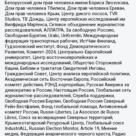
Белорусский дом прав человека имени Бориса Звозскова,
Дом прав человека Тбилиси, Дом прав человека Ереван,
Дом прав человека Крым, Центр дикого лосося, TVR
Studios, ТВ Дождь, Центр европейских исследований им
Вилфрида Мартенса, Сетевое объединение журналистов
расследователей, АЛЛАТРА, За свободную Россию,
Свободная Бурятия, Uralic, UnKremlin, Международная
федерация транспортных рабочих, ИстЧам Финланд,
Гудзоновский институт, Фонд Демократического
Развития, Комитет-2024, Центрально-Европейский
университет, Центр восточноевропейских и
международных исследований, Общество Сторожевой
башни, Библии и трактатов Свидетелей Иеговы,
Гражданский Совет, Центр анализа европейской политики,
Академическая сеть Восточная Европа, Российский
комитет действия, РЭНД корпорейшн, Русская Америка за
демократию в России, Настоящая Россия, Глобальная сеть
журналистов-расследователей, Служба поддержки,
Свободная Россия Берлин, Свободная Россия Северный
Рейн-Вестфалия, Фонд глобальной помощи, Антивоенный
комитет России, Russie-Libertes, La Asocicion de Rusos
Libres, Союз за возвращение Северных территорий,
Крымскотатарский Ресурсный Центр, Глобальный союз
IndustriALL, Russian Election Monitor, Article 19, Мнение
медиа, Федерация анархического черного креста, Радио