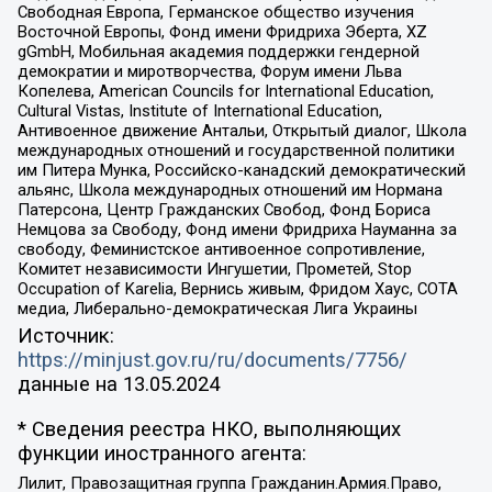
Свободная Европа, Германское общество изучения
Восточной Европы, Фонд имени Фридриха Эберта, XZ
gGmbH, Мобильная академия поддержки гендерной
демократии и миротворчества, Форум имени Льва
Копелева, American Councils for International Education,
Cultural Vistas, Institute of International Education,
Антивоенное движение Антальи, Открытый диалог, Школа
международных отношений и государственной политики
им Питера Мунка, Российско-канадский демократический
альянс, Школа международных отношений им Нормана
Патерсона, Центр Гражданских Свобод, Фонд Бориса
Немцова за Свободу, Фонд имени Фридриха Науманна за
свободу, Феминистское антивоенное сопротивление,
Комитет независимости Ингушетии, Прометей, Stop
Occupation of Karelia, Вернись живым, Фридом Хаус, СОТА
медиа, Либерально-демократическая Лига Украины
Источник:
https://minjust.gov.ru/ru/documents/7756/
данные на
13.05.2024
* Сведения реестра НКО, выполняющих
функции иностранного агента:
Лилит, Правозащитная группа Гражданин.Армия.Право,