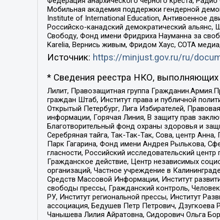
Федерация анархического черного креста, Радио
Мобильная академия поддержки гендерной демократи
Institute of International Education, Антивоенн
Российско-канадский демократический альянс, 
Свободу, Фонд имени Фридриха Науманна за свобо
Karelia, Вернись живым, Фридом Хаус, СОТА меди
Источник:
https://minjust.gov.ru/ru/doc
* Сведения реестра НКО, выполняющих 
Лилит, Правозащитная группа Гражданин.Армия.П
граждан Штаб, Институт права и публичной поли
Открытый Петербург, Лига Избирателей, Правова
информации, Горячая Линия, В защиту прав закл
Благотворительный фонд охраны здоровья и защи
Серебряная тайга, Так-Так-Так, Сова, центр Анн
Парк Гагарина, Фонд имени Андрея Рылькова, Сф
гласности, Российский исследовательский центр 
Гражданское действие, Центр независимых соци
организаций, Частное учреждение в Калининград
Средств Массовой Информации, Институт развити
свободы прессы, Гражданский контроль, Человек
РУ, Институт региональной прессы, Институт Ра
ассоциация, Бедушев Петр Петрович, Дзугкоева 
Чанышева Лилия Айратовна, Сидорович Ольга Бори