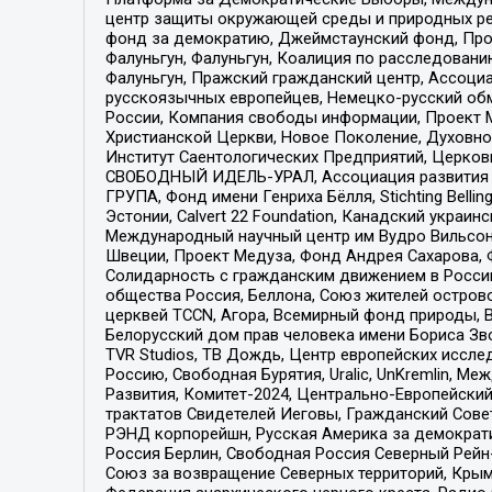
центр защиты окружающей среды и природных ресу
фонд за демократию, Джеймстаунский фонд, Прож
Фалуньгун, Фалуньгун, Коалиция по расследован
Фалуньгун, Пражский гражданский центр, Ассоци
русскоязычных европейцев, Немецко-русский об
России, Компания свободы информации, Проект М
Христианской Церкви, Новое Поколение, Духовн
Институт Саентологических Предприятий, Церков
СВОБОДНЫЙ ИДЕЛЬ-УРАЛ, Ассоциация развития ж
ГРУПА, Фонд имени Генриха Бёлля, Stichting Bellin
Эстонии, Calvert 22 Foundation, Канадский укра
Международный научный центр им Вудро Вильсона
Швеции, Проект Медуза, Фонд Андрея Сахарова, Ф
Солидарность с гражданским движением в России 
общества Россия, Беллона, Союз жителей острово
церквей TCCN, Агора, Всемирный фонд природы, B
Белорусский дом прав человека имени Бориса Зво
TVR Studios, ТВ Дождь, Центр европейских иссл
Россию, Свободная Бурятия, Uralic, UnKremlin, 
Развития, Комитет-2024, Центрально-Европейски
трактатов Свидетелей Иеговы, Гражданский Совет
РЭНД корпорейшн, Русская Америка за демократи
Россия Берлин, Свободная Россия Северный Рейн-В
Союз за возвращение Северных территорий, Крымско