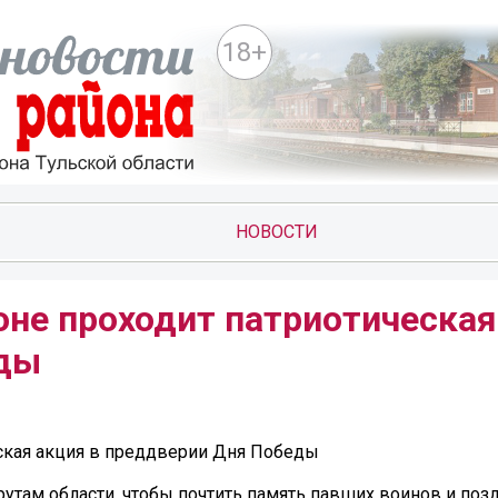
18+
НОВОСТИ
оне проходит патриотическая
еды
еская акция в преддверии Дня Победы
утам области, чтобы почтить память павших воинов и поз