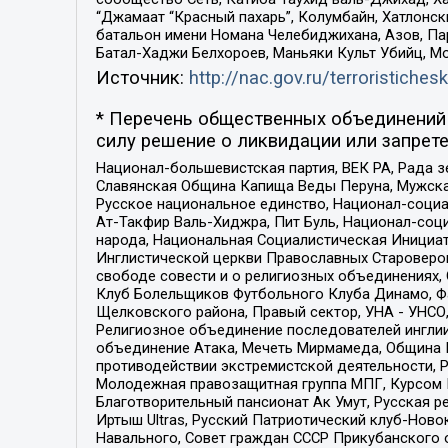
“Джамаат “Красный пахарь”, Колумбайн, Хатлонск
батальон имени Номана Челебиджихана, Азов, Па
Батал-Хаджи Белхороев, Маньяки Культ Убийц, М
Источник:
http://nac.gov.ru/terroristichesk
* Перечень общественных объединений 
силу решение о ликвидации или запрете
Национал-большевистская партия, ВЕК РА, Рада 
Славянская Община Капища Веды Перуна, Мужская
Русское национальное единство, Национал-социа
Ат-Такфир Валь-Хиджра, Пит Буль, Национал-соц
народа, Национальная Социалистическая Инициат
Инглистической церкви Православных Староверов
свободе совести и о религиозных объединениях,
Клуб Болельщиков Футбольного Клуба Динамо, Фа
Щелковского района, Правый сектор, УНА - УНСО, У
Религиозное объединение последователей инглии
объединение Атака, Мечеть Мирмамеда, Община К
противодействии экстремистской деятельности, 
Молодежная правозащитная группа МПГ, Курсом П
Благотворительный пансионат Ак Умут, Русская ре
Иртыш Ultras, Русский Патриотический клуб-Нов
Навального, Совет граждан СССР Прикубанского 