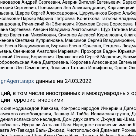
Пивоваров Андрей Сергеевич, Аверин Виталий Евгеньевич, Бара
горий Сергеевич, Пономарев Лев Александрович, Каргалицкий 
ньевна, Щаров Сергей Алексадрович, Цирульников Борис Альбер
ислакова-Паркер Марина Петровна, Кочеткова Татьяна Владими
сандровна, Рачинский Ян Збигневич, Жемкова Елена Борисовна,
лана Сергеевна, Аверин Владимир Анатольевич, Щур Татьяна М
фтер Валентин Михайлович, Симонов Алексей Кириллович, Флиг
женова Светлана Куприяновна, Максимов Сергей Владимирович, 
кс Елена Владимировна, Буртина Елена Юрьевна, Гендель Людм
евна, Свечников Анатолий Мариевич, Прохоров Вадим Юрьевич
инский Леонид Борисович, Лукашевский Сергей Маркович, Бахм
Добровольская Анна Дмитриевна, Королева Александра Евгенье
евинсон Лев Семенович, Локшина Татьяна Иосифовна, Орлов Ол
ignAgent.aspx
данные на
24.03.2022
ций, в том числе иностранных и международных ор
ции террористическими:
ил моджахедов Кавказа, Конгресс народов Ичкерии и Дагеста
ламского освобождения, Лашкар-И-Тайба, Исламская группа, Дв
ения исламского наследия, Дом двух святых, Джунд аш-Шам, 
жабха аль-Нусра ли-Ахль аш-Шам, Народное ополчение имени К.
ата Ат-Тавхида Валь-Джихад, Чистопольский Джамаат, Рохнам
ят Тахрир аш-Шам, Ахлю Сунна Валь Джамаа, National Socialism