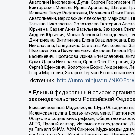
Анатолий Николаевич, Дугин Сергей Георгиевич, 
Викторович, Мошель Ирина Ароновна, Шведов Гри
Исламов Тимур Рифгатович, Романова Ольга Евге
Анатольевич, Верховский Александр Маркович, П
Татьяна Николаевна, Золотарева Екатерина Алек
Юрьевна, Саранг Анна Васильевна, Захарова Свет
Андрей Юрьевич, Мосин Алексей Геннадьевич, Ге
Дмитриевна, Вититинова Елена Владимировна, Ба
Николаевна, Ганнушкина Светлана Алексеевна, За
Шуманов Илья Вячеславович, Арапова Галина Юрь
Васильевич, Протасова Ирина Вячеславовна, Лит
Сухих Дарья Николаевна, Орлов Олег Петрович, 
Сергей Ефимович, Золотухин Борис Андреевич, Л
Генри Маркович, Захаров Герман Константинович
Источник:
http://unro.minjust.ru/NKOFore
* Единый федеральный список организа
законодательством Российской Федера
Высший военный Маджлисуль Шура Объединенных с
Исламская группа, Братья-мусульмане, Партия ис
Общество социальных реформ, Общество возрожд
АБТО, Правый сектор, Исламское государство, Д
уа Тагьаля SHAM, АУМ Синрике, Муджахеды джама
сообщество Сеть, Катиба Таухид валь-Джихад, Хай