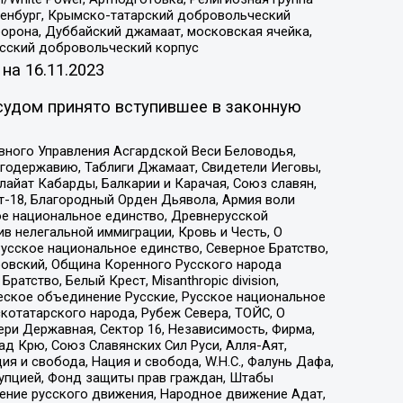
Оренбург, Крымско-татарский добровольческий
орона, Дуббайский джамаат, московская ячейка,
усский добровольческий корпус
 на
16.11.2023
судом принято вступившее в законную
вного Управления Асгардской Веси Беловодья,
годержавию, Таблиги Джамаат, Свидетели Иеговы,
айат Кабарды, Балкарии и Карачая, Союз славян,
т-18, Благородный Орден Дьявола, Армия воли
ое национальное единство, Древнерусской
 нелегальной иммиграции, Кровь и Честь, О
усское национальное единство, Северное Братство,
ровский, Община Коренного Русского народа
атство, Белый Крест, Misanthropic division,
еское объединение Русские, Русское национальное
котатарского народа, Рубеж Севера, ТОЙС, О
ри Державная, Сектор 16, Независимость, Фирма,
д Крю, Союз Славянских Сил Руси, Алля-Аят,
я и свобода, Нация и свобода, W.H.С., Фалунь Дафа,
рупцией, Фонд защиты прав граждан, Штабы
ение русского движения, Народное движение Адат,