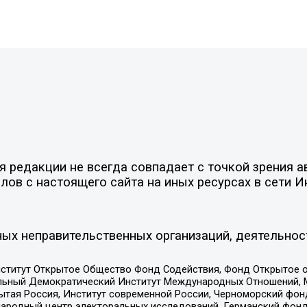
редакции не всегда совпадает с точкой зрения ав
ов с настоящего сайта на иных ресурсах в сети И
ых неправительственных организаций, деятельнос
ститут Открытое Общество Фонд Содействия, Фонд Открытое 
альный Демократический Институт Международных Отношений,
тая Россия, Институт современной России, Черноморский фонд
родный центр электоральных исследований, Германский фонд