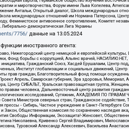
 Свободная Европа, Германское общество изучения Восточной 
и и миротворчества, Форум имени Льва Копелева, American Counci
ое движение Антальи, Открытый диалог, Школа международных отн
Школа международных отношений им Нормана Патерсона, Центр
ду, Феминистское антивоенное сопротивление, Комитет независ
а, Либерально-демократическая Лига Украины
uments/7756/
данные на
13.05.2024
функции иностранного агента:
раво, Нижегородский центр немецкой и европейской культуры,
тики, Фонд борьбы с коррупцией, Альянс врачей, НАСИЛИЮ.НЕТ,
я инициатива, Гражданский Союз, Хасдей Ерушалаим, Центр по
юченных, Институт глобализации и социальных движений, Цент
ты прав граждан, Благотворительный фонд помощи осужденным
а, Проект Апрель, Самарская губерния, Эра здоровья, Мемориал
ера, Центр СИБАЛЬТ, Уральская правозащитная группа, Женщины
по правам человека, Дальневосточный центр развития гражданс
ологических исследований, Сутяжник, АКАДЕМИЯ ПО ПРАВАМ Ч
е Совета Министров северных стран, Гражданское содействие,
я прессы - Сибирь, Частное учреждение в Санкт-Петербурге С
 и Закон, Общественная комиссия по сохранению наследия ак
звития Свободы Информации, Экозащита!-Женсовет, Общественн
Регина Николаевна, Кривенко Сергей Владимирович, Милославс
совна, Туровский Александр Алексеевич, Васильева Анастасия