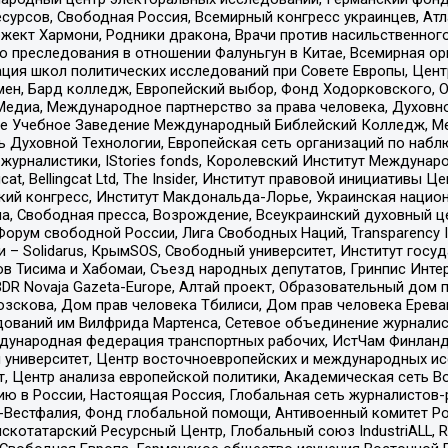
рсов, Свободная Россия, Всемирный конгресс украинцев, Атла
ект Хармони, Родники дракона, Врачи против насильственного
ию преследования в отношении Фалуньгун в Китае, Всемирная о
ация школ политических исследований при Совете Европы, Цен
мен, Бард колледж, Европейский выбор, Фонд Ходорковского,
едиа, Международное партнерство за права человека, Духовно
ое Учебное Заведение Международный Библейский Колледж, М
ь Духовной Технологии, Европейская сеть организаций по наб
урналистики, IStories fonds, Королевский Институт Между
gcat, Bellingcat Ltd, The Insider, Институт правовой инициатив
инский конгресс, Институт Макдональда-Лорье, Украинская нац
, Свободная пресса, Возрождение, Всеукраинский духовный цен
орум свободной России, Лига Свободных Наций, Transparеncy I
– Solidarus, КрымSOS, Свободный университет, Институт госу
в Тисима и Хабомаи, Съезд народных депутатов, Гринпис Инте
DR Novaja Gazeta-Europe, Алтай проект, Образовательный дом 
зскова, Дом прав человека Тбилиси, Дом прав человека Ерева
едований им Вилфрида Мартенса, Сетевое объединение журнали
Международная федерация транспортных рабочих, ИстЧам Финлан
й университет, Центр восточноевропейских и международных и
, Центр анализа европейской политики, Академическая сеть Во
ю в России, Настоящая Россия, Глобальная сеть журналистов
естфалия, Фонд глобальной помощи, Антивоенный комитет России,
татарский Ресурсный Центр, Глобальный союз IndustriALL, Russi