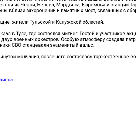
тся они из Черни, Белева, Мордвеса, Ефремова и станции Т
ны вблизи захоронений и памятных мест, связанных с обо
ие, жители Тульской и Калужской областей.
ал в Туле, где состоялся митинг. Гостей и участников акц
и двух военных оркестров. Особую атмосферу создала пат
тники СВО станцевали знаменитый вальс.
инутой молчания, после чего состоялось торжественное в
айона