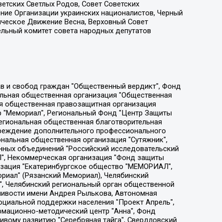
етских Светлых Родов, Совет Советских
ение Организации украинских националистов, Черный
ическое Движение Весна, Верховный Совет
ельный комитет совета народных депутатов
ции социально-правовых программ "Лилит", Дальневосточное общественное движение "Маяк", Санкт-Петербургская ЛГБТ-инициативная группа "Выход", Инициативная группа ЛГБТ+ "Реверс", Алексеев Андрей Викторович, Бекбулатова Таисия Львовна, Беляев Иван Михайлович, Владыкина Елена Сергеевна, Гельман Марат Александрович, Никульшина Вероника Юрьевна, Толоконникова Надежда Андреевна, Шендерович Виктор Анатольевич, Общество с ограниченной ответственностью "Данное сообщение", Общество с ограниченной ответственностью Издательский дом "Новая глава", Айнбиндер Александра Александровна, Московский комьюнити-центр для ЛГБТ+инициатив, Благотворительный фонд развития филантропии, Deutsche Welle (Германия, Kurt-Schumacher-Strasse 3, 53113 Bonn), Борзунова Мария Михайловна, Воробьев Виктор Викторович, Голубева Анна Львовна, Константинова Алла Михайловна, Малкова Ирина Владимировна, Мурадов Мурад Абдулгалимович, Осетинская Елизавета Николаевна, Понасенков Евгений Николаевич, Ганапольский Матвей Юрьевич, Киселев Евгений Алексеевич, Борухович Ирина Григорьевна, Дремин Иван Тимофеевич, Дубровский Дмитрий Викторович, Красноярская региональная общественная организация поддержки и развития альтернативных образовательных технологий и межкультурных коммуникаций "ИНТЕРРА", Маяковская Екатерина Алексеевна, Фейгин Марк Захарович, Филимонов Андрей Викторович, Дзугкоева Регина Николаевна, Доброхотов Роман Александрович, Дудь Юрий Александрович, Елкин Сергей Владимирович, Кругликов Кирилл Игоревич, Сабунаева Мария Леонидовна, Семенов Алексей Владимирович, Шаинян Карен Багратович, Шульман Екатерина Михайловна, Асафьев Артур Валерьевич, Вахштайн Виктор Семенович, Венедиктов Алексей Алексеевич, Лушникова Екатерина Евгеньевна, Волков Леонид Михайлович, Невзоров Александр Глебович, Пархоменко Сергей Борисович, Сироткин Ярослав Николаевич, Кара-Мурза Владимир Владимирович, Баранова Наталья Владимировна, Гозман Леонид Яковлевич, Кагарлицкий Борис Юльевич, Климарев Михаил Валерьевич, Милов Владимир Станиславович, Автономная некоммерческая организация Краснодарский центр современного искусства "Типография", Моргенштерн Алишер Тагирович, Соболь Любовь Эдуардовна, Общество с ограниченной ответственностью "ЛИЗА НОРМ", Каспаров Гарри Кимович, Ходорковский Михаил Борисович, Общество с ограниченной ответственностью "Апрельские тезисы", Данилович Ирина Брониславовна, Кашин Олег Владимирович, Петров Николай Владимирович, Пивоваров Алексей Владимирович, Соколов Михаил Владимирович, Цветкова Юлия Владимировна, Чичваркин Евгений Александрович, Комитет против пыток/Команда против пыток, Общество с ограниченной ответственностью "Первый научный", Общество с ограниченной ответственностью "Вертолет и ко", Белоцерковская Вероника Борисовна, Кац Максим Евгеньевич, Лазарева Татьяна Юрьевна, Шаведдинов Руслан Табризович, Яшин Илья Валерьевич, Общество с ограниченной ответственностью "Иноагент ААВ", Алешковский Дмитрий Петрович, Альбац Евгения Марковна, Быков Дмитрий Львович, Галямина Юлия Евгеньевна, Лойко Сергей Леонидович, Мартынов Кирилл Константинович, Медведев Сергей Александрович, Крашенинников Федор Геннадиевич, Гордеева Катерина Вл