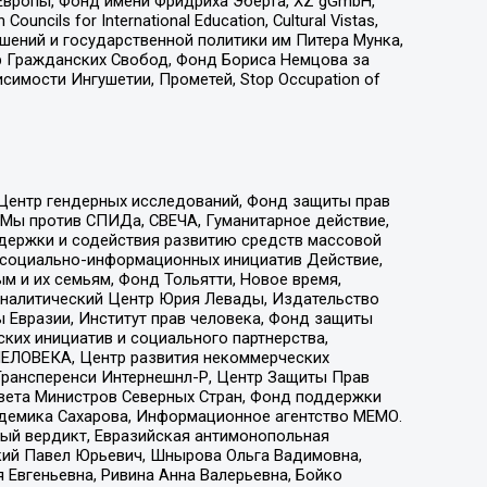
Европы, Фонд имени Фридриха Эберта, XZ gGmbH,
ls for International Education, Cultural Vistas,
ошений и государственной политики им Питера Мунка,
 Гражданских Свобод, Фонд Бориса Немцова за
имости Ингушетии, Прометей, Stop Occupation of
 Центр гендерных исследований, Фонд защиты прав
 Мы против СПИДа, СВЕЧА, Гуманитарное действие,
ддержки и содействия развитию средств массовой
р социально-информационных инициатив Действие,
 и их семьям, Фонд Тольятти, Новое время,
, Аналитический Центр Юрия Левады, Издательство
 Евразии, Институт прав человека, Фонд защиты
ких инициатив и социального партнерства,
ЕЛОВЕКА, Центр развития некоммерческих
 Трансперенси Интернешнл-Р, Центр Защиты Прав
овета Министров Северных Стран, Фонд поддержки
адемика Сахарова, Информационное агентство МЕМО.
ый вердикт, Евразийская антимонопольная
кий Павел Юрьевич, Шнырова Ольга Вадимовна,
 Евгеньевна, Ривина Анна Валерьевна, Бойко