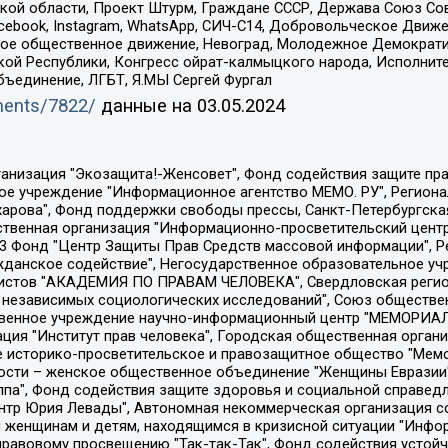
ой области, Проект Штурм, Граждане СССР, Держава Союз Сов
Facebook, Instagram, WhatsApp, СИЧ-С14, Добровольческое Движ
ское общественное движение, Невоград, Молодежное Демократ
ой Республики, Конгресс ойрат-калмыцкого народа, Исполнит
бъединение, ЛГБТ, Я.МЫ Сергей Фургал
uments/7822/
данные на
03.05.2024
Общество с ограниченной ответственностью "Радио Свободная Европа/Радио Свобода", Чешское информационное агентство "MEDIUM-ORIENT", Красноярская региональная общественная организация "Мы против СПИДа", Камалягин Денис Николаевич, Маркелов Сергей Евгеньевич, Пономарев Лев Александрович, Савицкая Людмила Алексеевна, Автономная некоммерческая организация "Центр по работе с проблемой насилия "НАСИЛИЮ.НЕТ", Межрегиональный профессиональный союз работников здравоохранения "Альянс врачей", Юридическое лицо, зарегистрированное в Латвийской Республике, SIA "Medusa Project" (регистрационный номер 40103797863, дата регистрации 10.06.2014), Некоммерческая организация "Фонд по борьбе с коррупцией", Автономная некоммерческая организация "Институт права и публичной политики", Баданин Роман Сергеевич, Гликин Максим Александрович, Железнова Мария Михайловна, Лукьянова Юлия Сергеевна, Маетная Елизавета Витальевна, Маняхин Петр Борисович, Чуракова Ольга Владимировна, Ярош Юлия Петровна, Юридическое лицо "The Insider SIA", зарегистрированное в Риге, Латвийская Республика (дата регистрации 26.06.2015), являющееся администратором доменного имени интернет-издания "The Insider SIA", https://theins.ru, Постернак Алексей Евгеньевич, Рубин Михаил Аркадьевич, Анин Роман Александрович, Юридическое лицо Istories fonds, зарегистрированное в Латвийской Республике (регистрационный номер 50008295751, дата регистрации 24.02.2020), Великовский Дмитрий Александрович, Долинина Ирина Николаевна, Мароховская Алеся Алексеевна, Шлейнов Роман Юрьевич, Шмагун Олеся Валентиновна, Общество с ограниченной ответственностью "Альтаир 2021", Общество с ограниченной ответственностью "Вега 2021", Общество с ограниченной ответственностью "Главный редактор 2021", Общество с ограниченной ответственностью "Ромашки монолит", Важенков Артем Валерьевич, Ивановская областная общественная организация "Центр гендерных исследований", Гурман Юрий Альбертович, Медиапроект "ОВД-Инфо", Егоров Владимир Владимирович, Жилинский Владимир Александрович, Общество с ограниченной ответственностью "ЗП", Иванова София Юрьевна, Карезина Инна Павловна, Кильтау Екатерина Викторовна, Петров Алексей Викторович, Пискунов Сергей Евгеньевич, Смирнов Сергей Сергеевич, Тихонов Михаил Сергеевич, Общество с ограниченной ответственностью "ЖУРНАЛИСТ-ИНОСТРАННЫЙ АГЕНТ", Арапова Галина Юрьевна, Вольтская Татьяна Анатольевна, Американская компания "Mason G.E.S. Anonymous Foundation" (США), являющаяся владельцем интернет-издания https://mnews.world/, Компания "Stichting Bellingcat", зарегистрированная в Нидерландах (дата регистрации 11.07.2018), Захаров Андрей Вячеславович, Клепиковская Екатерина Дмитриевна, Общество с ограниченной ответственностью "МЕМО", Перл Роман Александрович, Симонов Евгений Алексеевич, Соловьева Елена Анатольевна, Сотников Даниил Владимирович, Сурначева Елизавета Дмитриевна, Автономная некоммерческая организация по защите прав человека и информированию населения "Якутия – Наше Мнение", Общество с ограниченной ответственностью "Москоу диджитал медиа", с 26.01.2023 Общество с ограниченной ответственностью "Чайка Белые сады", Ветошкина Валерия Валерьевна, Заговора Максим Александрович, Межрегиональное общественное движение "Российская ЛГБТ - сеть", Оленичев Максим Владимирович, Павлов Иван Юрьевич, Скворцова Елена Сергеевна, Общество с ограниченной ответственностью "Как бы инагент", Кочетков Игорь Викторович, Общество с ограниченной ответственностью "Честные выборы", Еланчик Олег Александрович, Общество с ограниченной ответственностью "Нобелевский призыв", Гималова Регина Эмилевна, Григорьев Андрей Валерьевич, Григорьева Алина Александровна, Ассоциация по содействию защите прав призывников, альтернативнослужащих и военнослужащих "Правозащитная группа "Гражданин.Армия.Право", Хисамова Регина Фаритовна, Автономная некоммерческая организация по реализа