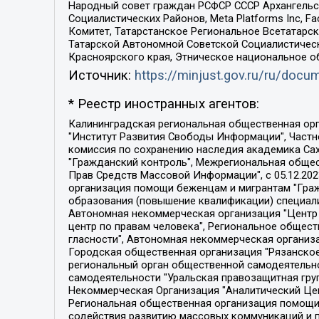
Народный совет граждан РСФСР СССР Архангельск
Социалистических Районов, Meta Platforms Inc, 
Комитет, Татарстанское Региональное Всетатар
Татарской Автономной Советской Социалистическ
Красноярского края, Этническое национальное о
Источник:
https://minjust.gov.ru/ru/doc
* Реестр иностранных агентов:
Калининградская региональная общественная организация "Экозащита!-Женсовет", Фонд содействия защите прав и свобод граждан "Общественный вердикт", Фонд "Институт Развития Свободы Информации", Частное учреждение "Информационное агентство МЕМО. РУ", Региональная общественная организация "Общественная комиссия по сохранению наследия академика Сахарова", Фонд поддержки свободы прессы, Санкт-Петербургская общественная правозащитная организация "Гражданский контроль", Межрегиональная общественная организация "Информационно-просветительский центр "Мемориал", Региональный Фонд "Центр Защиты Прав Средств Массовой Информации", с 05.12.2023 Фонд "Центр Защиты Прав Средств массовой информации", Региональная общественная благотворительная организация помощи беженцам и мигрантам "Гражданское содействие", Негосударственное образовательное учреждение дополнительного профессионального образования (повышение квалификации) специалистов "АКАДЕМИЯ ПО ПРАВАМ ЧЕЛОВЕКА", Свердловская региональная общественная организация "Сутяжник", Автономная некоммерческая организация "Центр независимых социологических исследований", Союз общественных объединений "Российский исследовательский центр по правам человека", Региональное общественное учреждение научно-информационный центр "МЕМОРИАЛ", Некоммерческая организация "Фонд защиты гласности", Автономная некоммерческая организация "Институт прав человека", Городская общественная организация "Екатеринбургское общество "МЕМОРИАЛ", Городская общественная организация "Рязанское историко-просветительское и правозащитное общество "Мемориал" (Рязанский Мемориал), Челябинский региональный орган общественной самодеятельности – женское общественное объединение "Женщины Евразии", Челябинский региональный орган общественной самодеятельности "Уральская правозащитная группа", Фонд содействия защите здоровья и социальной справедливости имени Андрея Рылькова, Автономная Некоммерческая Организация "Аналитический Центр Юрия Левады", Автономная некоммерческая организация социальной поддержки населения "Проект Апрель", Региональная общественная организация помощи женщинам и детям, находящимся в кризисной ситуации "Информационно-методический центр "Анна", Фонд содействия развитию массовых коммуникаций и правовому просвещению "Так-так-Так", Фонд содействия устойчивому развитию "Серебряная тайга", Свердловский региональный общественный фонд социальных проектов "Новое время", "Idel.Реалии", Кавказ.Реалии, Крым.Реалии, Телеканал Настоящее Время, Татаро-башкирская служба Радио Свобода (Azatliq Radiosi), Радио Свободная Европа/Радио Свобода (PCE/PC), "Сибирь.Реалии", "Фактограф", Благотворительный фонд помощи осужденным и их семьям, Автономная некоммерческая организация "Институт глобализации и социальных движений", Фонд "В защиту прав заключенных", Частное учреждение "Центр поддержки и содействия развитию средств массовой информации", Пензенский региональный общественный благотворительный фонд "Гражданский союз", "Север.Реалии", Некоммерческая организация Фонд "Правовая инициатива", 