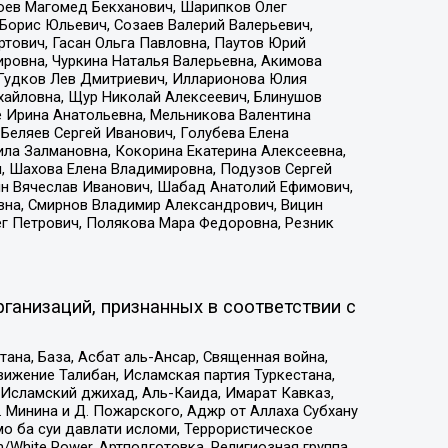
хоев Магомед Бекханович, Шарипков Олег
Борис Юльевич, Созаев Валерий Валерьевич,
тович, Гасан Ольга Павловна, Паутов Юрий
ровна, Чуркина Наталья Валерьевна, Акимова
 Гудков Лев Дмитриевич, Илларионова Юлия
ихайловна, Щур Николай Алексеевич, Блинушов
е Ирина Анатольевна, Мельникова Валентина
Беляев Сергей Иванович, Голубева Елена
ила Залмановна, Кокорина Екатерина Алексеевна,
, Шахова Елена Владимировна, Подузов Сергей
ин Вячеслав Иванович, Шабад Анатолий Ефимович,
вна, Смирнов Владимир Александрович, Вицин
ег Петрович, Полякова Мара Федоровна, Резник
ганизаций, признанных в соответствии с
на, База, Асбат аль-Ансар, Священная война,
ижение Талибан, Исламская партия Туркестана,
Исламский джихад, Аль-Каида, Имарат Кавказ,
 Минина и Д. Пожарского, Аджр от Аллаха Субхану
о ба суи давлати исломи, Террористическое
/White Power, Артподготовка, Религиозная группа