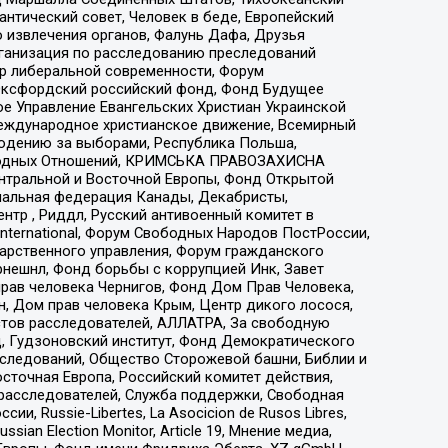
нтический совет, Человек в беде, Европейский
 извлечения органов, Фалунь Дафа, Друзья
рганизация по расследованию преследований
тр либеральной современности, Форум
 Оксфордский российский фонд, Фонд Будущее
е Управление Евангельских Христиан Украинской
еждународное христианское движение, Всемирный
людению за выборами, Республика Польша,
народных Отношений, КРИМСЬКА ПРАВОЗАХИСНА
ы Центральной и Восточной Европы, Фонд Открытой
иональная федерация Канады, Декабристы,
тр , Риддл, Русский антивоенный комитет в
nternational, Форум Свободных Народов ПостРоссии,
дарственного управления, Форум гражданского
рнешнл, Фонд борьбы с коррупцией Инк, Завет
прав человека Чернигов, Фонд Дом Прав Человека,
н, Дом прав человека Крым, Центр дикого лосося,
стов расследователей, АЛЛАТРА, За свободную
д, Гудзоновский институт, Фонд Демократического
сследований, Общество Сторожевой башни, Библии и
сточная Европа, Российский комитет действия,
-расследователей, Служба поддержки, Свободная
 Russie-Libertes, La Asocicion de Rusos Libres,
an Election Monitor, Article 19, Мнение медиа,