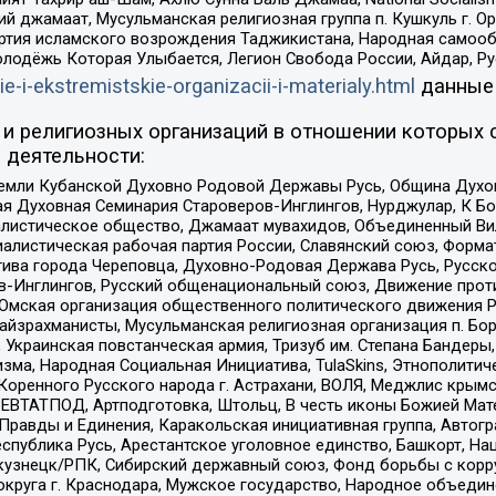
ий джамаат, Мусульманская религиозная группа п. Кушкуль г. 
ртия исламского возрождения Таджикистана, Народная самооб
олодёжь Которая Улыбается, Легион Свобода России, Айдар, Р
ie-i-ekstremistskie-organizacii-i-materialy.html
данные
и религиозных организаций в отношении которых 
 деятельности:
земли Кубанской Духовно Родовой Державы Русь, Община Духо
 Духовная Семинария Староверов-Инглингов, Нурджулар, К Бо
листическое общество, Джамаат мувахидов, Объединенный Вил
иалистическая рабочая партия России, Славянский союз, Форма
ива города Череповца, Духовно-Родовая Держава Русь, Русск
-Инглингов, Русский общенациональный союз, Движение против
 Омская организация общественного политического движения Р
йзрахманисты, Мусульманская религиозная организация п. Бо
краинская повстанческая армия, Тризуб им. Степана Бандеры, Бр
зма, Народная Социальная Инициатива, TulaSkins, Этнополитич
оренного Русского народа г. Астрахани, ВОЛЯ, Меджлис крымс
РЕВТАТПОД, Артподготовка, Штольц, В честь иконы Божией Мате
равды и Единения, Каракольская инициативная группа, Автогра
спублика Русь, Арестантское уголовное единство, Башкорт, Наци
окузнецк/РПК, Сибирский державный союз, Фонд борьбы с кор
округа г. Краснодара, Мужское государство, Народное объедин