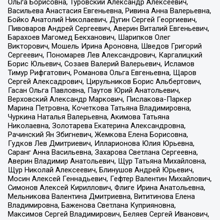
Ольга Борисовна, Туровский Александр Алексеевич,
Васильева Анастасия Евгеньевна, Ривина Анна Валерьевна,
Бойко Анатолий Николаевич, Дугин Сергей Георгиевич,
Пивоваров Андрей Сергеевич, Аверин Виталий Евгеньевич,
Барахоев Магомед Бекханович, Шарипков Олег
Викторович, Мошель Ирина Ароновна, Шведов Григорий
Сергеевич, Пономарев Лев Александрович, Каргалицкий
Борис Юльевич, Созаев Валерий Валерьевич, Исламов
Тимур Рифгатович, Романова Ольга Евгеньевна, Щаров
Сергей Алексадрович, Цирульников Борис Альбертович,
Гасан Ольга Павловна, Паутов Юрий Анатольевич,
Верховский Александр Маркович, Пислакова-Паркер
Марина Петровна, Кочеткова Татьяна Владимировна,
Чуркина Наталья Валерьевна, Акимова Татьяна
Николаевна, Золотарева Екатерина Александровна,
Рачинский Ян Збигневич, Жемкова Елена Борисовна,
Гудков Лев Дмитриевич, Илларионова Юлия Юрьевна,
Саранг Анна Васильевна, Захарова Светлана Сергеевна,
Аверин Владимир Анатольевич, Щур Татьяна Михайловна,
Щур Николай Алексеевич, Блинушов Андрей Юрьевич,
Мосин Алексей Геннадьевич, Гефтер Валентин Михайлович,
Симонов Алексей Кириллович, Флиге Ирина Анатольевна,
Мельникова Валентина Дмитриевна, Вититинова Елена
Владимировна, Баженова Светлана Куприяновна,
Максимов Сергей Владимирович, Беляев Сергей Иванович,