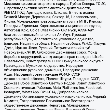
Меджлис крымскотатарского народа, Рубеж Севера, ТОЙС,
О противодействии экстремистской деятельности,
РЕВТАТПОД, Артподготовка, Штольц, В честь иконы
Божией Матери Державная, Сектор 16, Независимость,
Фирма, Молодежная правозащитная группа МПГ, Курсом
Правды и Единения, Каракольская инициативная группа,
Автоград Крю, Союз Славянских Сил Руси, Алля-Аят,
Благотворительный пансионат Ак Умут, Русская
республика Русь, Арестантское уголовное единство,
Башкорт, Нация и свобода, Нация и свобода, W.H.С., Фалунь
Дафа, Иртыш Ultras, Русский Патриотический клуб-
Новокузнецк/РПК, Сибирский державный союз, Фонд
борьбы с коррупцией, Фонд защиты прав граждан, Штабы
Навального, Совет граждан СССР Прикубанского округа г.
Краснодара, Мужское государство, Народное
объединение русского движения, Народное движение
Адат, Народный совет граждан РСФСР СССР
Архангельской области, Проект Штурм, Граждане СССР,
Держава Союз Советских Светлых Родов, Совет Советских
Социалистических Районов, Meta Platforms Inc, Facebook,
Instagram, WhatsApp, СИЧ-С14, Добровольческое
Движение Организации украинских националистов, Черный
Комитет, Татарстанское Региональное Всетатарское
общественное движение, Невоград, Молодежное
Демократическое Движение Весна, Верховный Совет