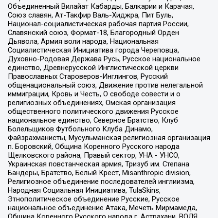
Объединенный Вилайат Кабарды, Балкарии и Карачая,
Союз славян, Ат-Такфир Валь-Хиджра, Пит Буль,
Национал-социалистическая рабочая партия России,
Славянский союз, Формат-18, Благородный Орден
Дьявола, Армия воли народа, Национальная
Социалистическая Инициатива города Череповца,
Духовно-Родовая Держава Русь, Русское национальное
единство, Древнерусской Инглистической церкви
Православных Староверов-Инглингов, Русский
общенациональный союз, Движение против нелегальной
иммиграции, Кровь и Честь, О свободе совести и о
религиозных объединениях, Омская организация
общественного политического движения Русское
национальное единство, Северное Братство, Клуб
Болельщиков Футбольного Клуба Динамо,
Файзрахманисты, Мусульманская религиозная организация
п. Боровский, Община Коренного Русского народа
Щелковского района, Правый сектор, УНА - УНСО,
Украинская повстанческая армия, Тризуб им. Степана
Бандеры, Братство, Белый Крест, Misanthropic division,
Религиозное объединение последователей инглиизма,
Народная Социальная Инициатива, TulaSkins,
Этнополитическое объединение Русские, Русское
национальное объединение Атака, Мечеть Мирмамеда,
Община Коренного Русского народа г. Астрахани, ВОЛЯ,