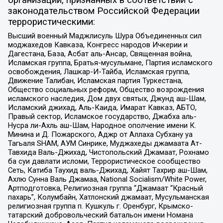
организаций, признанных в соответствии с
законодательством Российской Федерации
террористическими:
Высший военный Маджлисуль Шура Объединенных сил
моджахедов Кавказа, Конгресс народов Ичкерии и
Дагестана, База, Асбат аль-Ансар, Священная война,
Исламская группа, Братья-мусульмане, Партия исламского
освобождения, Лашкар-И-Тайба, Исламская группа,
Движение Талибан, Исламская партия Туркестана,
Общество социальных реформ, Общество возрождения
исламского наследия, Дом двух святых, Джунд аш-Шам,
Исламский джихад, Аль-Каида, Имарат Кавказ, АБТО,
Правый сектор, Исламское государство, Джабха аль-
Нусра ли-Ахль аш-Шам, Народное ополчение имени К.
Минина и Д. Пожарского, Аджр от Аллаха Субхану уа
Тагьаля SHAM, АУМ Синрике, Муджахеды джамаата Ат-
Тавхида Валь-Джихад, Чистопольский Джамаат, Рохнамо
ба суи давлати исломи, Террористическое сообщество
Сеть, Катиба Таухид валь-Джихад, Хайят Тахрир аш-Шам,
Ахлю Сунна Валь Джамаа, National Socialism/White Power,
Артподготовка, Религиозная группа “Джамаат “Красный
пахарь”, Колумбайн, Хатлонский джамаат, Мусульманская
религиозная группа п. Кушкуль г. Оренбург, Крымско-
татарский добровольческий батальон имени Номана