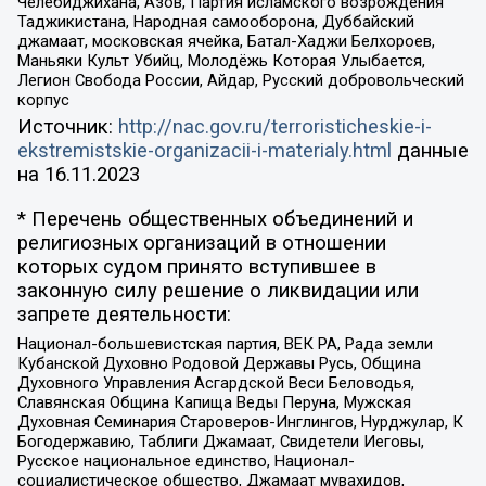
Челебиджихана, Азов, Партия исламского возрождения
Таджикистана, Народная самооборона, Дуббайский
джамаат, московская ячейка, Батал-Хаджи Белхороев,
Маньяки Культ Убийц, Молодёжь Которая Улыбается,
Легион Свобода России, Айдар, Русский добровольческий
корпус
Источник:
http://nac.gov.ru/terroristicheskie-i-
ekstremistskie-organizacii-i-materialy.html
данные
на
16.11.2023
* Перечень общественных объединений и
религиозных организаций в отношении
которых судом принято вступившее в
законную силу решение о ликвидации или
запрете деятельности:
Национал-большевистская партия, ВЕК РА, Рада земли
Кубанской Духовно Родовой Державы Русь, Община
Духовного Управления Асгардской Веси Беловодья,
Славянская Община Капища Веды Перуна, Мужская
Духовная Семинария Староверов-Инглингов, Нурджулар, К
Богодержавию, Таблиги Джамаат, Свидетели Иеговы,
Русское национальное единство, Национал-
социалистическое общество, Джамаат мувахидов,