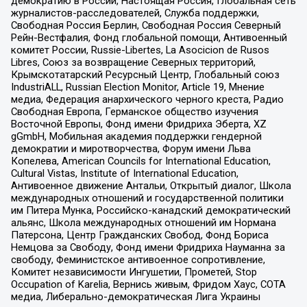
демократию в России, Настоящая Россия, Глобальная сеть
журналистов-расследователей, Служба поддержки,
Свободная Россия Берлин, Свободная Россия Северный
Рейн-Вестфалия, Фонд глобальной помощи, Антивоенный
комитет России, Russie-Libertes, La Asocicion de Rusos
Libres, Союз за возвращение Северных территорий,
Крымскотатарский Ресурсный Центр, Глобальный союз
IndustriALL, Russian Election Monitor, Article 19, Мнение
медиа, Федерация анархического черного креста, Радио
Свободная Европа, Германское общество изучения
Восточной Европы, Фонд имени Фридриха Эберта, XZ
gGmbH, Мобильная академия поддержки гендерной
демократии и миротворчества, Форум имени Льва
Копелева, American Councils for International Education,
Cultural Vistas, Institute of International Education,
Антивоенное движение Антальи, Открытый диалог, Школа
международных отношений и государственной политики
им Питера Мунка, Российско-канадский демократический
альянс, Школа международных отношений им Нормана
Патерсона, Центр Гражданских Свобод, Фонд Бориса
Немцова за Свободу, Фонд имени Фридриха Науманна за
свободу, Феминистское антивоенное сопротивление,
Комитет независимости Ингушетии, Прометей, Stop
Occupation of Karelia, Вернись живым, Фридом Хаус, СОТА
медиа, Либерально-демократическая Лига Украины