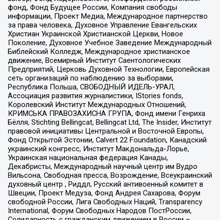
фонд, Фонд Будущее России, Компания свободы
информации, Проект Медиа, Международное партнерство
за права человека, Духовное Управление Евангельских
Христиан Украинской Христианской Церкви, Новое
Поколение, Духовное Учебное Заведение Международный
Библейский Колледж, Международное христианское
движение, Всемирный Институт Саентологических
Предприятий, Церковь Духовной Технологии, Европейская
сеть организаций по наблюдению за выборами,
Республика Польша, СВОБОДНЫЙ ИДЕЛЬ-УРАЛ,
Ассоциация развития журналистики, IStories fonds,
Королевский Институт Международных Отношений,
КРИМСЬКА ПРАВОЗАХИСНА ГРУПА, Фонд имени Генриха
Бёлля, Stichting Bellingcat, Bellingcat Ltd, The Insider, Институт
правовой инициативы Центральной и Восточной Европы,
Фонд Открытой Эстонии, Calvert 22 Foundation, Канадский
украинский конгресс, Институт Макдональда-Лорье,
Украинская национальная федерация Канады,
Декабристы, Международный научный центр им Вудро
Вильсона, Свободная пресса, Возрождение, Всеукраинский
духовный центр , Риддл, Русский антивоенный комитет в
Швеции, Проект Медуза, Фонд Андрея Сахарова, Форум
свободной России, Лига Свободных Наций, Transparеncy
International, Форум Свободных Народов ПостРоссии,
Солидарность с гражданским движением в России –