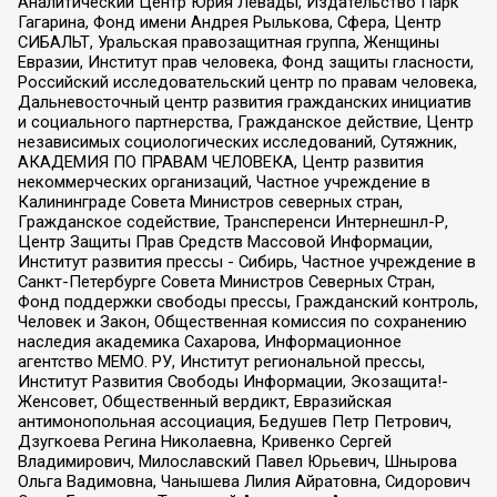
Аналитический Центр Юрия Левады, Издательство Парк
Гагарина, Фонд имени Андрея Рылькова, Сфера, Центр
СИБАЛЬТ, Уральская правозащитная группа, Женщины
Евразии, Институт прав человека, Фонд защиты гласности,
Российский исследовательский центр по правам человека,
Дальневосточный центр развития гражданских инициатив
и социального партнерства, Гражданское действие, Центр
независимых социологических исследований, Сутяжник,
АКАДЕМИЯ ПО ПРАВАМ ЧЕЛОВЕКА, Центр развития
некоммерческих организаций, Частное учреждение в
Калининграде Совета Министров северных стран,
Гражданское содействие, Трансперенси Интернешнл-Р,
Центр Защиты Прав Средств Массовой Информации,
Институт развития прессы - Сибирь, Частное учреждение в
Санкт-Петербурге Совета Министров Северных Стран,
Фонд поддержки свободы прессы, Гражданский контроль,
Человек и Закон, Общественная комиссия по сохранению
наследия академика Сахарова, Информационное
агентство МЕМО. РУ, Институт региональной прессы,
Институт Развития Свободы Информации, Экозащита!-
Женсовет, Общественный вердикт, Евразийская
антимонопольная ассоциация, Бедушев Петр Петрович,
Дзугкоева Регина Николаевна, Кривенко Сергей
Владимирович, Милославский Павел Юрьевич, Шнырова
Ольга Вадимовна, Чанышева Лилия Айратовна, Сидорович