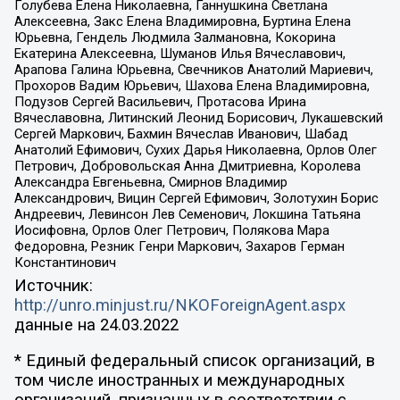
Голубева Елена Николаевна, Ганнушкина Светлана
Алексеевна, Закс Елена Владимировна, Буртина Елена
Юрьевна, Гендель Людмила Залмановна, Кокорина
Екатерина Алексеевна, Шуманов Илья Вячеславович,
Арапова Галина Юрьевна, Свечников Анатолий Мариевич,
Прохоров Вадим Юрьевич, Шахова Елена Владимировна,
Подузов Сергей Васильевич, Протасова Ирина
Вячеславовна, Литинский Леонид Борисович, Лукашевский
Сергей Маркович, Бахмин Вячеслав Иванович, Шабад
Анатолий Ефимович, Сухих Дарья Николаевна, Орлов Олег
Петрович, Добровольская Анна Дмитриевна, Королева
Александра Евгеньевна, Смирнов Владимир
Александрович, Вицин Сергей Ефимович, Золотухин Борис
Андреевич, Левинсон Лев Семенович, Локшина Татьяна
Иосифовна, Орлов Олег Петрович, Полякова Мара
Федоровна, Резник Генри Маркович, Захаров Герман
Константинович
Источник:
http://unro.minjust.ru/NKOForeignAgent.aspx
данные на
24.03.2022
* Единый федеральный список организаций, в
том числе иностранных и международных