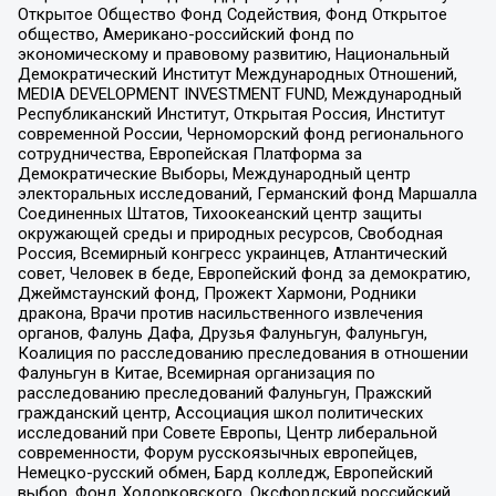
Открытое Общество Фонд Содействия, Фонд Открытое
общество, Американо-российский фонд по
экономическому и правовому развитию, Национальный
Демократический Институт Международных Отношений,
MEDIA DEVELOPMENT INVESTMENT FUND, Международный
Республиканский Институт, Открытая Россия, Институт
современной России, Черноморский фонд регионального
сотрудничества, Европейская Платформа за
Демократические Выборы, Международный центр
электоральных исследований, Германский фонд Маршалла
Соединенных Штатов, Тихоокеанский центр защиты
окружающей среды и природных ресурсов, Свободная
Россия, Всемирный конгресс украинцев, Атлантический
совет, Человек в беде, Европейский фонд за демократию,
Джеймстаунский фонд, Прожект Хармони, Родники
дракона, Врачи против насильственного извлечения
органов, Фалунь Дафа, Друзья Фалуньгун, Фалуньгун,
Коалиция по расследованию преследования в отношении
Фалуньгун в Китае, Всемирная организация по
расследованию преследований Фалуньгун, Пражский
гражданский центр, Ассоциация школ политических
исследований при Совете Европы, Центр либеральной
современности, Форум русскоязычных европейцев,
Немецко-русский обмен, Бард колледж, Европейский
выбор, Фонд Ходорковского, Оксфордский российский