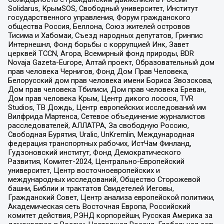
Solidarus, КрымSOS, Свободный университет, Институт
государственного управления, Форум гражданского
общества Россия, Беллона, Союз жителей островов
Тисима и Хабомаи, Съезд народных депутатов, Гринпис
Интернешнл, Фонд борьбы с коррупцией Инк, Завет
церквей TCCN, Агора, Всемирный фонд природы, BDR
Novaja Gazeta-Europe, Алтай проект, Образовательный дом
прав человека Чернигов, Фонд Дом Прав Человека,
Белорусский дом прав человека имени Бориса Звозскова,
Дом прав человека Тбилиси, Дом прав человека Ереван,
Дом прав человека Крым, Центр дикого лосося, TVR
Studios, ТВ Дождь, Центр европейских исследований им
Вилфрида Мартенса, Сетевое объединение журналистов
расследователей, АЛЛАТРА, За свободную Россию,
Свободная Бурятия, Uralic, UnKremlin, Международная
федерация транспортных рабочих, ИстЧам Финланд,
Гудзоновский институт, Фонд Демократического
Развития, Комитет-2024, Центрально-Европейский
университет, Центр восточноевропейских и
международных исследований, Общество Сторожевой
башни, Библии и трактатов Свидетелей Иеговы,
Гражданский Совет, Центр анализа европейской политики,
Академическая сеть Восточная Европа, Российский
комитет действия, РЭНД корпорейшн, Русская Америка за